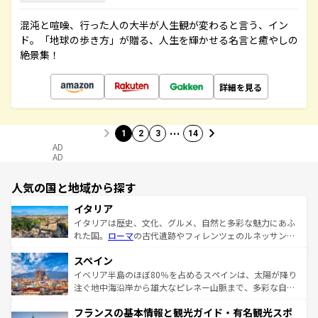
混沌と喧噪、行った人の大半が人生観が変わると言う、イン
ド。「地球の歩き方」が贈る、人生を輝かせる名言と癒やしの
絶景集！
詳細を見る
…
1
2
3
14
AD
AD
人気の国と地域から探す
イタリア
イタリアは歴史、文化、グルメ、自然と多彩な魅力にあふ
れた国。
ローマ
の古代遺跡やフィレンツェのルネッサンス
美術、ヴェネツィアの運河など、歴史あるスポットはもち
スペイン
ろん、トスカーナの美しい田園風景やアマルフィ海岸の絶
景など、自然景観も見逃せない。観光の合間には、本場の
イベリア半島のほぼ80％を占めるスペインは、太陽が降り
ピザやパスタなど、絶品のイタリア料理を堪能することも
注ぐ地中海沿岸から雄大なピレネー山脈まで、多彩な自然
できる。朝目覚めてから夜眠るまで、すべての瞬間を楽し
と文化が詰まったヨーロッパ屈指の旅行先だ。多様な地域
フランスの基本情報と観光ガイド・有名観光スポ
ませてくれるイタリアで、忘れられない旅をしてみよう！
文化が根付くこの国では、情熱的なフラメンコ、熱気あふ