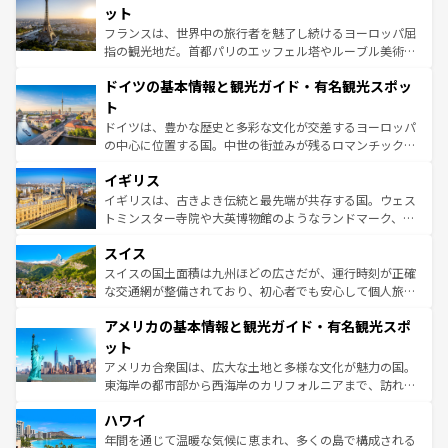
なお、新着のイタリア情報は
コンテンツ一覧
を参照してほ
れる闘牛、そして美味しいタパスが生活の一部となってい
ット
しい。
る。首都マドリードの洗練された雰囲気や、バルセロナの
フランスは、世界中の旅行者を魅了し続けるヨーロッパ屈
アートに溢れた街角から、地方では古代ローマ遺跡や中世
指の観光地だ。首都パリのエッフェル塔やルーブル美術館
の城塞都市、穏やかなビーチリゾートまで多彩な表情を見
といった象徴的なスポットから、田舎町の古風な美しさま
せる。地方によって風土や気候が異なるスペインはその個
ドイツの基本情報と観光ガイド・有名観光スポッ
で、幅広い魅力が詰まっている。華麗な宮殿、歴史的な大
性で訪れる人を魅了する。 なお、新着のスペイン情報は
コ
聖堂、美しいビーチ、そして豊かな自然が、訪れる者を心
ト
ンテンツ一覧
を参照してほしい。
から魅了する。また、フランスは美食の国としても知ら
ドイツは、豊かな歴史と多彩な文化が交差するヨーロッパ
れ、フランス料理はユネスコ無形文化遺産にも登録されて
の中心に位置する国。中世の街並みが残るロマンチック街
いる。シャンパンの発祥地であるランス、プロヴァンスの
道から、未来を先取りするようなモダンな都市まで多様な
香り高いラベンダー畑など、多彩な楽しみ方が可能だ。さ
イギリス
顔を持つこの国は、どこを歩いても飽きることがない。ベ
らに、パリ以外の地域にも魅力が溢れており、どの街角に
ルリンの文化的活気、バイエルン州のアルプスの絶景、そ
イギリスは、古きよき伝統と最先端が共存する国。ウェス
も豊かな歴史と文化が息づいている。パリ以外の個性あふ
してライン川沿いのワイン畑といった風景は必見。ビール
トミンスター寺院や大英博物館のようなランドマーク、歴
れる地方に足を運ぶとそれぞれで全く異なる文化を体験で
とソーセージを味わいながら地元の人と過ごす楽しい時間
史ある大学都市、美しい丘陵地帯や牧歌的な風景など、エ
きるだろう。 なお、新着のフランス情報は
コンテンツ一覧
スイス
は、お酒好きな人にはぜひ体験してほしい。 なお、新着の
リアごとに異なる魅力がある。また、優雅なアフタヌーン
を参照してほしい。
ドイツ情報は
コンテンツ一覧
を参照してほしい。
ティー、ビール好きにはたまらない英国パブ、サッカー観
スイスの国土面積は九州ほどの広さだが、運行時刻が正確
戦など、本場だからこそできる体験も豊富。イギリスを旅
な交通網が整備されており、初心者でも安心して個人旅行
して楽しみつくそう。 なお、新着のイギリス情報は
コンテ
を楽しめる。日本同様に時刻表どおりの旅が可能だ。中世
アメリカの基本情報と観光ガイド・有名観光スポ
ンツ一覧
を参照してほしい。
の建物がそのまま残る町や、スイスならではのユニークな
博物館もあり、アルプス観光だけでなく町歩きも満喫する
ット
ことができる。国民の所得が高いため物価も高いが、旅行
アメリカ合衆国は、広大な土地と多様な文化が魅力の国。
者向けの交通パス提供のサービスもあり、うまく活用すれ
東海岸の都市部から西海岸のカリフォルニアまで、訪れる
ば市内交通費無料で観光を楽しむこともできる。 なお、新
場所ごとに異なる風景と体験が待っている。ニューヨーク
着のスイス情報は
コンテンツ一覧
を参照してほしい。
ハワイ
のような巨大都市は、観光、ショッピング、エンターテイ
ンメントが詰まった刺激的なスポットだ。一方、アメリカ
年間を通じて温暖な気候に恵まれ、多くの島で構成される