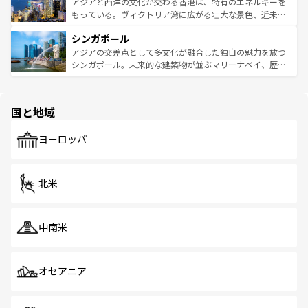
ひ現地で味わいたい。どの地域を訪れてもあたたかい人々
帯で自然と触れ合い、南部ではプーケットやクラビの美し
アジアと西洋の文化が交わる香港は、特有のエネルギーを
が旅行者を迎えてくれるので、きっと忘れられない旅にな
いビーチでリゾート気分を楽しむことができる。タイ料理
もっている。ヴィクトリア湾に広がる壮大な景色、近未来
るはずだ。 なお、新着のベトナム情報は
コンテンツ一覧
を
は世界的に有名で、屋台から高級レストランまで味覚を刺
的なアートスポット、そして歴史と現代が融合した町並
参照してほしい。
シンガポール
激する。気候は一年中温暖で、どの季節にも異なる楽しみ
み、どこを訪れても感動するはず。観光スポットが密集し
が待っている。親しみやすいタイの人々、仏教を中心とし
ており、効率よく見どころを回れるのも魅力。息をのむよ
アジアの交差点として多文化が融合した独自の魅力を放つ
た文化、そして多様な観光資源が、訪れる旅人を魅了し続
うな絶景から文化的な体験まで、香港を存分に楽しみ尽く
シンガポール。未来的な建築物が並ぶマリーナベイ、歴史
ける。 なお、新着のタイ情報は
コンテンツ一覧
を参照して
そう。 なお、新着の香港情報は
コンテンツ一覧
を参照して
と伝統を感じられるエスニックタウン、多数の緑豊かな公
ほしい。
ほしい。
園や自然保護区など、自然が調和した近代的な景観と文化
の多様性あふれるカラフルな町は、どこを歩いても新しい
国と地域
発見がある。さらに、治安のよさや充実した公共交通機関
も、旅行者にとっては魅力的なポイント。グルメも豊富
で、ホーカーズは地元の風情を楽しめる外せないスポット
ヨーロッパ
だ。訪れる人を飽きさせないシンガポールで、多様な魅力
を体感しよう。 なお、新着のシンガポール情報は
コンテン
ツ一覧
を参照してほしい。
北米
中南米
オセアニア