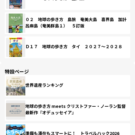
０２ 地球の歩き方 島旅 奄美大島 喜界島 加計
呂麻島（奄美群島１） ５訂版
Ｄ１７ 地球の歩き方 タイ ２０２７～２０２８
特設ページ
世界遺産ランキング
地球の歩き方 meets クリストファー・ノーラン監督
最新作『オデュッセイア』
準備も滞在もスマートに！ トラベルハック2026