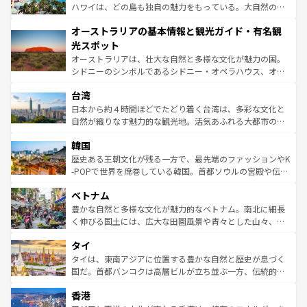
西部には大自然が広がり、グランドキャニオンやイエロー
ハワイは、どの島も独自の魅力をもっている。大自然の神
ストーン国立公園といった絶景が堪能できる。さらに、南
秘を感じたいなら、火山が生み出した壮大な景観を誇るハ
オーストラリアの基本情報と観光ガイド・有名観
部のニューオーリンズでは、音楽と美食が融合した独特の
ワイ島は見逃せない。また、定番の観光地といえばオアフ
文化が魅力。旅行者はアメリカの各地域で異なる魅力を楽
島だが、静かな自然を求めるならマウイ島やカウアイ島が
光スポット
しみながら、その多様性と豊かな歴史を感じることができ
おすすめ。エメラルドグリーンに輝く海をはじめ、豊かな
オーストラリアは、壮大な自然と多様な文化が魅力の国。
るだろう。車でのロードトリップや列車の旅も、アメリカ
文化や歴史が息づいている。「アロハスピリット」と呼ば
シドニーのシンボルであるシドニー・オペラハウス、オー
ならではの贅沢な旅のスタイルだ。 なお、新着のアメリカ
れるおもてなしの心で訪れる人々を迎えてくれるハワイの
ストラリア東海岸北部に広がる大サンゴ礁地帯グレートバ
情報は
コンテンツ一覧
を参照してほしい。
人々、おいしいローカルフードやハワイアンミュージッ
台湾
リアリーフや大陸中央部にそびえるウルル（エアーズロッ
ク、伝統的なフラダンスなど、すべてがハワイの魅力を彩
ク）、タスマニアの美しい原生林やケアンズの熱帯雨林な
日本から約４時間ほどでたどり着く台湾は、多彩な文化と
っている。訪れるたびに新しい発見と感動が待っているハ
ど、見どころがたくさん。また、カフェやワイン、オージ
自然が織りなす魅力的な観光地。活気あふれる大都市の台
ワイを、存分に味わってほしい。 なお、新着のハワイ情報
ービーフなどの食文化も豊かで、美味しいものであふれて
北やノスタルジックな町並みが人気な九份（ジォウフェ
は
コンテンツ一覧
を参照してほしい。
韓国
いる。アクティビティも充実しており、サーフィンやダイ
ン）、静ひつな山岳地帯である台湾東部など、都市の喧騒
ビング、ハイキングなど、アウトドア好きにはたまらな
と山間の静けさが共存しており、訪れる人に新しい発見と
歴史ある王朝文化が残る一方で、最先端のファッションやK
い。オーストラリアの多彩な魅力を存分に味わいつくそ
驚きをもたらしてくれる。また、奥深い台湾の食文化も魅
-POPで世界を席巻している韓国。首都ソウルの宮殿や伝統
う。 なお、新着のオーストラリア情報は
コンテンツ一覧
を
力で、夜市などの屋台グルメから高級料理、ヘルシーで美
家屋が並ぶエリアでは韓国の歴史と文化に浸ることがで
参照してほしい。
ベトナム
容にもいいと評判のスイーツなど、バラエティ豊かな料理
き、地方に足を延ばせば四季折々の自然美を楽しむことが
が味わえる。 なお、新着の台湾情報は
コンテンツ一覧
を参
できる。そして、キムチや焼肉、絶品のストリートフード
豊かな自然と多様な文化が魅力的なベトナム。南北に細長
照してほしい。
まで、さまざまな韓国料理が待っている。夜には、韓国な
く伸びる国土には、広大な田園風景や青々とした山々、世
らではのナイトライフも堪能できる。あたたかいホスピタ
界遺産に登録された壮大な自然景観が点在し、都市部では
タイ
リティに包まれながら、韓国の多彩な魅力を心ゆくまで味
急速な発展と共に伝統が息づく。ハノイの古い町並みやホ
わってみてほしい。 なお、新着の韓国情報は
コンテンツ一
ーチミン市のフランス統治時代の建物も、独特の雰囲気を
タイは、東南アジアに位置する豊かな自然と歴史が息づく
覧
を参照してほしい。
醸し出している。また、バラエティの豊かさとおいしさで
国だ。首都バンコクは高層ビルが立ち並ぶ一方、伝統的な
世界中の食通を魅了してやまないベトナム料理も魅力のひ
寺院や市場がいたるところに点在し、古きよき文化と現代
香港
とつ。フォーやバインミー、ベトナムコーヒーなどは、ぜ
の活気が交差している。北部ではチェンマイなどの山岳地