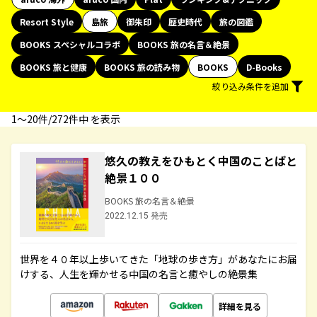
Resort Style
島旅
御朱印
歴史時代
旅の図鑑
BOOKS スペシャルコラボ
BOOKS 旅の名言＆絶景
BOOKS 旅と健康
BOOKS 旅の読み物
BOOKS
D-Books
絞り込み条件を追加
1〜20件/272件中 を表示
悠久の教えをひもとく中国のことばと
絶景１００
BOOKS 旅の名言＆絶景
2022.12.15 発売
世界を４０年以上歩いてきた「地球の歩き方」があなたにお届
けする、人生を輝かせる中国の名言と癒やしの絶景集
詳細を見る