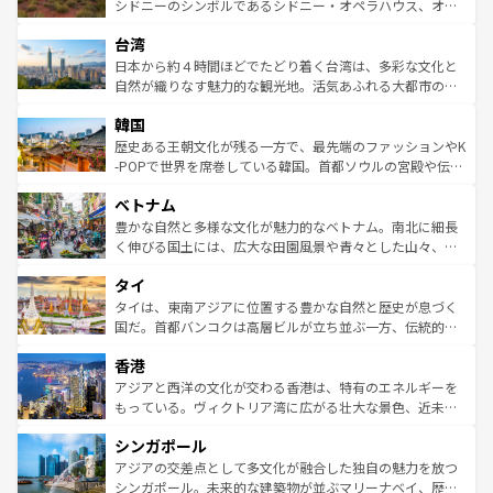
しみながら、その多様性と豊かな歴史を感じることができ
おすすめ。エメラルドグリーンに輝く海をはじめ、豊かな
シドニーのシンボルであるシドニー・オペラハウス、オー
るだろう。車でのロードトリップや列車の旅も、アメリカ
文化や歴史が息づいている。「アロハスピリット」と呼ば
ストラリア東海岸北部に広がる大サンゴ礁地帯グレートバ
ならではの贅沢な旅のスタイルだ。 なお、新着のアメリカ
台湾
れるおもてなしの心で訪れる人々を迎えてくれるハワイの
リアリーフや大陸中央部にそびえるウルル（エアーズロッ
情報は
コンテンツ一覧
を参照してほしい。
人々、おいしいローカルフードやハワイアンミュージッ
ク）、タスマニアの美しい原生林やケアンズの熱帯雨林な
日本から約４時間ほどでたどり着く台湾は、多彩な文化と
ク、伝統的なフラダンスなど、すべてがハワイの魅力を彩
ど、見どころがたくさん。また、カフェやワイン、オージ
自然が織りなす魅力的な観光地。活気あふれる大都市の台
っている。訪れるたびに新しい発見と感動が待っているハ
ービーフなどの食文化も豊かで、美味しいものであふれて
北やノスタルジックな町並みが人気な九份（ジォウフェ
ワイを、存分に味わってほしい。 なお、新着のハワイ情報
韓国
いる。アクティビティも充実しており、サーフィンやダイ
ン）、静ひつな山岳地帯である台湾東部など、都市の喧騒
は
コンテンツ一覧
を参照してほしい。
ビング、ハイキングなど、アウトドア好きにはたまらな
と山間の静けさが共存しており、訪れる人に新しい発見と
歴史ある王朝文化が残る一方で、最先端のファッションやK
い。オーストラリアの多彩な魅力を存分に味わいつくそ
驚きをもたらしてくれる。また、奥深い台湾の食文化も魅
-POPで世界を席巻している韓国。首都ソウルの宮殿や伝統
う。 なお、新着のオーストラリア情報は
コンテンツ一覧
を
力で、夜市などの屋台グルメから高級料理、ヘルシーで美
家屋が並ぶエリアでは韓国の歴史と文化に浸ることがで
参照してほしい。
ベトナム
容にもいいと評判のスイーツなど、バラエティ豊かな料理
き、地方に足を延ばせば四季折々の自然美を楽しむことが
が味わえる。 なお、新着の台湾情報は
コンテンツ一覧
を参
できる。そして、キムチや焼肉、絶品のストリートフード
豊かな自然と多様な文化が魅力的なベトナム。南北に細長
照してほしい。
まで、さまざまな韓国料理が待っている。夜には、韓国な
く伸びる国土には、広大な田園風景や青々とした山々、世
らではのナイトライフも堪能できる。あたたかいホスピタ
界遺産に登録された壮大な自然景観が点在し、都市部では
タイ
リティに包まれながら、韓国の多彩な魅力を心ゆくまで味
急速な発展と共に伝統が息づく。ハノイの古い町並みやホ
わってみてほしい。 なお、新着の韓国情報は
コンテンツ一
ーチミン市のフランス統治時代の建物も、独特の雰囲気を
タイは、東南アジアに位置する豊かな自然と歴史が息づく
覧
を参照してほしい。
醸し出している。また、バラエティの豊かさとおいしさで
国だ。首都バンコクは高層ビルが立ち並ぶ一方、伝統的な
世界中の食通を魅了してやまないベトナム料理も魅力のひ
寺院や市場がいたるところに点在し、古きよき文化と現代
香港
とつ。フォーやバインミー、ベトナムコーヒーなどは、ぜ
の活気が交差している。北部ではチェンマイなどの山岳地
ひ現地で味わいたい。どの地域を訪れてもあたたかい人々
帯で自然と触れ合い、南部ではプーケットやクラビの美し
アジアと西洋の文化が交わる香港は、特有のエネルギーを
が旅行者を迎えてくれるので、きっと忘れられない旅にな
いビーチでリゾート気分を楽しむことができる。タイ料理
もっている。ヴィクトリア湾に広がる壮大な景色、近未来
るはずだ。 なお、新着のベトナム情報は
コンテンツ一覧
を
は世界的に有名で、屋台から高級レストランまで味覚を刺
的なアートスポット、そして歴史と現代が融合した町並
参照してほしい。
シンガポール
激する。気候は一年中温暖で、どの季節にも異なる楽しみ
み、どこを訪れても感動するはず。観光スポットが密集し
が待っている。親しみやすいタイの人々、仏教を中心とし
ており、効率よく見どころを回れるのも魅力。息をのむよ
アジアの交差点として多文化が融合した独自の魅力を放つ
た文化、そして多様な観光資源が、訪れる旅人を魅了し続
うな絶景から文化的な体験まで、香港を存分に楽しみ尽く
シンガポール。未来的な建築物が並ぶマリーナベイ、歴史