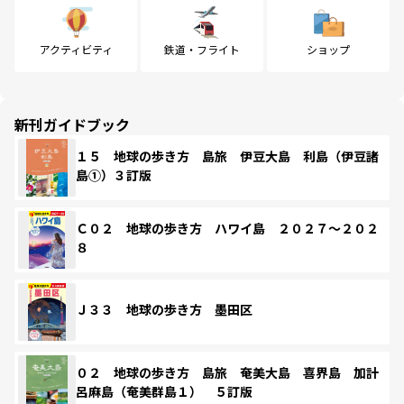
アクティビティ
鉄道・フライト
ショップ
新刊ガイドブック
１５ 地球の歩き方 島旅 伊豆大島 利島（伊豆諸
島①）３訂版
Ｃ０２ 地球の歩き方 ハワイ島 ２０２７～２０２
８
Ｊ３３ 地球の歩き方 墨田区
０２ 地球の歩き方 島旅 奄美大島 喜界島 加計
呂麻島（奄美群島１） ５訂版