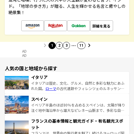
ド。「地球の歩き方」が贈る、人生を輝かせる名言と癒やしの
絶景集！
詳細を見る
…
1
2
3
11
AD
AD
人気の国と地域から探す
イタリア
イタリアは歴史、文化、グルメ、自然と多彩な魅力にあふ
れた国。
ローマ
の古代遺跡やフィレンツェのルネッサンス
美術、ヴェネツィアの運河など、歴史あるスポットはもち
スペイン
ろん、トスカーナの美しい田園風景やアマルフィ海岸の絶
景など、自然景観も見逃せない。観光の合間には、本場の
イベリア半島のほぼ80％を占めるスペインは、太陽が降り
ピザやパスタなど、絶品のイタリア料理を堪能することも
注ぐ地中海沿岸から雄大なピレネー山脈まで、多彩な自然
できる。朝目覚めてから夜眠るまで、すべての瞬間を楽し
と文化が詰まったヨーロッパ屈指の旅行先だ。多様な地域
フランスの基本情報と観光ガイド・有名観光スポ
ませてくれるイタリアで、忘れられない旅をしてみよう！
文化が根付くこの国では、情熱的なフラメンコ、熱気あふ
なお、新着のイタリア情報は
コンテンツ一覧
を参照してほ
れる闘牛、そして美味しいタパスが生活の一部となってい
ット
しい。
る。首都マドリードの洗練された雰囲気や、バルセロナの
フランスは、世界中の旅行者を魅了し続けるヨーロッパ屈