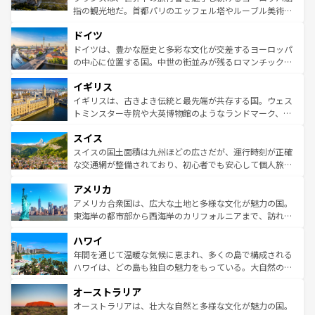
アートに溢れた街角から、地方では古代ローマ遺跡や中世
指の観光地だ。首都パリのエッフェル塔やルーブル美術館
の城塞都市、穏やかなビーチリゾートまで多彩な表情を見
といった象徴的なスポットから、田舎町の古風な美しさま
せる。地方によって風土や気候が異なるスペインはその個
ドイツ
で、幅広い魅力が詰まっている。華麗な宮殿、歴史的な大
性で訪れる人を魅了する。 なお、新着のスペイン情報は
コ
聖堂、美しいビーチ、そして豊かな自然が、訪れる者を心
ドイツは、豊かな歴史と多彩な文化が交差するヨーロッパ
ンテンツ一覧
を参照してほしい。
から魅了する。また、フランスは美食の国としても知ら
の中心に位置する国。中世の街並みが残るロマンチック街
れ、フランス料理はユネスコ無形文化遺産にも登録されて
道から、未来を先取りするようなモダンな都市まで多様な
イギリス
いる。シャンパンの発祥地であるランス、プロヴァンスの
顔を持つこの国は、どこを歩いても飽きることがない。ベ
香り高いラベンダー畑など、多彩な楽しみ方が可能だ。さ
ルリンの文化的活気、バイエルン州のアルプスの絶景、そ
イギリスは、古きよき伝統と最先端が共存する国。ウェス
らに、パリ以外の地域にも魅力が溢れており、どの街角に
してライン川沿いのワイン畑といった風景は必見。ビール
トミンスター寺院や大英博物館のようなランドマーク、歴
も豊かな歴史と文化が息づいている。パリ以外の個性あふ
とソーセージを味わいながら地元の人と過ごす楽しい時間
史ある大学都市、美しい丘陵地帯や牧歌的な風景など、エ
れる地方に足を運ぶとそれぞれで全く異なる文化を体験で
スイス
は、お酒好きな人にはぜひ体験してほしい。 なお、新着の
リアごとに異なる魅力がある。また、優雅なアフタヌーン
きるだろう。 なお、新着のフランス情報は
コンテンツ一覧
ドイツ情報は
コンテンツ一覧
を参照してほしい。
ティー、ビール好きにはたまらない英国パブ、サッカー観
スイスの国土面積は九州ほどの広さだが、運行時刻が正確
を参照してほしい。
戦など、本場だからこそできる体験も豊富。イギリスを旅
な交通網が整備されており、初心者でも安心して個人旅行
して楽しみつくそう。 なお、新着のイギリス情報は
コンテ
を楽しめる。日本同様に時刻表どおりの旅が可能だ。中世
アメリカ
ンツ一覧
を参照してほしい。
の建物がそのまま残る町や、スイスならではのユニークな
博物館もあり、アルプス観光だけでなく町歩きも満喫する
アメリカ合衆国は、広大な土地と多様な文化が魅力の国。
ことができる。国民の所得が高いため物価も高いが、旅行
東海岸の都市部から西海岸のカリフォルニアまで、訪れる
者向けの交通パス提供のサービスもあり、うまく活用すれ
場所ごとに異なる風景と体験が待っている。ニューヨーク
ハワイ
ば市内交通費無料で観光を楽しむこともできる。 なお、新
のような巨大都市は、観光、ショッピング、エンターテイ
着のスイス情報は
コンテンツ一覧
を参照してほしい。
ンメントが詰まった刺激的なスポットだ。一方、アメリカ
年間を通じて温暖な気候に恵まれ、多くの島で構成される
西部には大自然が広がり、グランドキャニオンやイエロー
ハワイは、どの島も独自の魅力をもっている。大自然の神
ストーン国立公園といった絶景が堪能できる。さらに、南
秘を感じたいなら、火山が生み出した壮大な景観を誇るハ
オーストラリア
部のニューオーリンズでは、音楽と美食が融合した独特の
ワイ島は見逃せない。また、定番の観光地といえばオアフ
文化が魅力。旅行者はアメリカの各地域で異なる魅力を楽
島だが、静かな自然を求めるならマウイ島やカウアイ島が
オーストラリアは、壮大な自然と多様な文化が魅力の国。