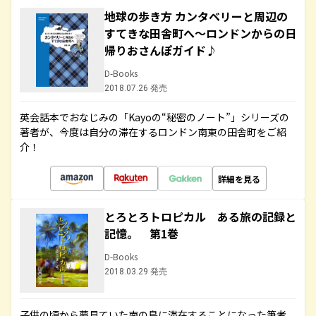
地球の歩き方 カンタベリーと周辺の
すてきな田舎町へ～ロンドンからの日
帰りおさんぽガイド♪
D-Books
2018.07.26 発売
英会話本でおなじみの「Kayoの“秘密のノート”」シリーズの
著者が、今度は自分の滞在するロンドン南東の田舎町をご紹
介！
詳細を見る
とろとろトロピカル ある旅の記録と
記憶。 第1巻
D-Books
2018.03.29 発売
子供の頃から夢見ていた南の島に滞在することになった筆者