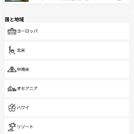
ける。 なお、新着のタイ情報は
コンテンツ一覧
を参照して
そう。 なお、新着の香港情報は
コンテンツ一覧
を参照して
と伝統を感じられるエスニックタウン、多数の緑豊かな公
ほしい。
ほしい。
園や自然保護区など、自然が調和した近代的な景観と文化
の多様性あふれるカラフルな町は、どこを歩いても新しい
国と地域
発見がある。さらに、治安のよさや充実した公共交通機関
も、旅行者にとっては魅力的なポイント。グルメも豊富
で、ホーカーズは地元の風情を楽しめる外せないスポット
ヨーロッパ
だ。訪れる人を飽きさせないシンガポールで、多様な魅力
を体感しよう。 なお、新着のシンガポール情報は
コンテン
ツ一覧
を参照してほしい。
北米
中南米
オセアニア
ハワイ
リゾート