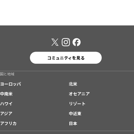
コミュニティを見る
国と地域
ヨーロッパ
北米
中南米
オセアニア
ハワイ
リゾート
アジア
中近東
アフリカ
日本