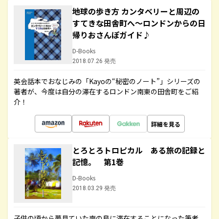
地球の歩き方 カンタベリーと周辺の
すてきな田舎町へ～ロンドンからの日
帰りおさんぽガイド♪
D-Books
2018.07.26 発売
英会話本でおなじみの「Kayoの“秘密のノート”」シリーズの
著者が、今度は自分の滞在するロンドン南東の田舎町をご紹
介！
詳細を見る
とろとろトロピカル ある旅の記録と
記憶。 第1巻
D-Books
2018.03.29 発売
子供の頃から夢見ていた南の島に滞在することになった筆者