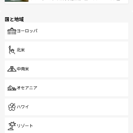
ける。 なお、新着のタイ情報は
コンテンツ一覧
を参照して
そう。 なお、新着の香港情報は
コンテンツ一覧
を参照して
と伝統を感じられるエスニックタウン、多数の緑豊かな公
ほしい。
ほしい。
園や自然保護区など、自然が調和した近代的な景観と文化
の多様性あふれるカラフルな町は、どこを歩いても新しい
国と地域
発見がある。さらに、治安のよさや充実した公共交通機関
も、旅行者にとっては魅力的なポイント。グルメも豊富
で、ホーカーズは地元の風情を楽しめる外せないスポット
ヨーロッパ
だ。訪れる人を飽きさせないシンガポールで、多様な魅力
を体感しよう。 なお、新着のシンガポール情報は
コンテン
ツ一覧
を参照してほしい。
北米
中南米
オセアニア
ハワイ
リゾート