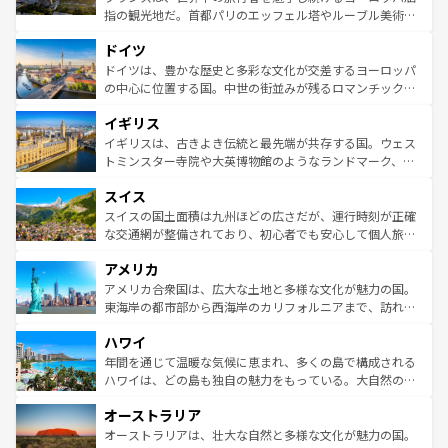
アートに溢れた街角から、地方では古代ローマ遺跡や中世
指の観光地だ。首都パリのエッフェル塔やルーブル美術館
の城塞都市、穏やかなビーチリゾートまで多彩な表情を見
といった象徴的なスポットから、田舎町の古風な美しさま
せる。地方によって風土や気候が異なるスペインはその個
ドイツ
で、幅広い魅力が詰まっている。華麗な宮殿、歴史的な大
性で訪れる人を魅了する。 なお、新着のスペイン情報は
コ
聖堂、美しいビーチ、そして豊かな自然が、訪れる者を心
ドイツは、豊かな歴史と多彩な文化が交差するヨーロッパ
ンテンツ一覧
を参照してほしい。
から魅了する。また、フランスは美食の国としても知ら
の中心に位置する国。中世の街並みが残るロマンチック街
れ、フランス料理はユネスコ無形文化遺産にも登録されて
道から、未来を先取りするようなモダンな都市まで多様な
イギリス
いる。シャンパンの発祥地であるランス、プロヴァンスの
顔を持つこの国は、どこを歩いても飽きることがない。ベ
香り高いラベンダー畑など、多彩な楽しみ方が可能だ。さ
ルリンの文化的活気、バイエルン州のアルプスの絶景、そ
イギリスは、古きよき伝統と最先端が共存する国。ウェス
らに、パリ以外の地域にも魅力が溢れており、どの街角に
してライン川沿いのワイン畑といった風景は必見。ビール
トミンスター寺院や大英博物館のようなランドマーク、歴
も豊かな歴史と文化が息づいている。パリ以外の個性あふ
とソーセージを味わいながら地元の人と過ごす楽しい時間
史ある大学都市、美しい丘陵地帯や牧歌的な風景など、エ
れる地方に足を運ぶとそれぞれで全く異なる文化を体験で
スイス
は、お酒好きな人にはぜひ体験してほしい。 なお、新着の
リアごとに異なる魅力がある。また、優雅なアフタヌーン
きるだろう。 なお、新着のフランス情報は
コンテンツ一覧
ドイツ情報は
コンテンツ一覧
を参照してほしい。
ティー、ビール好きにはたまらない英国パブ、サッカー観
スイスの国土面積は九州ほどの広さだが、運行時刻が正確
を参照してほしい。
戦など、本場だからこそできる体験も豊富。イギリスを旅
な交通網が整備されており、初心者でも安心して個人旅行
して楽しみつくそう。 なお、新着のイギリス情報は
コンテ
を楽しめる。日本同様に時刻表どおりの旅が可能だ。中世
アメリカ
ンツ一覧
を参照してほしい。
の建物がそのまま残る町や、スイスならではのユニークな
博物館もあり、アルプス観光だけでなく町歩きも満喫する
アメリカ合衆国は、広大な土地と多様な文化が魅力の国。
ことができる。国民の所得が高いため物価も高いが、旅行
東海岸の都市部から西海岸のカリフォルニアまで、訪れる
者向けの交通パス提供のサービスもあり、うまく活用すれ
場所ごとに異なる風景と体験が待っている。ニューヨーク
ハワイ
ば市内交通費無料で観光を楽しむこともできる。 なお、新
のような巨大都市は、観光、ショッピング、エンターテイ
着のスイス情報は
コンテンツ一覧
を参照してほしい。
ンメントが詰まった刺激的なスポットだ。一方、アメリカ
年間を通じて温暖な気候に恵まれ、多くの島で構成される
西部には大自然が広がり、グランドキャニオンやイエロー
ハワイは、どの島も独自の魅力をもっている。大自然の神
ストーン国立公園といった絶景が堪能できる。さらに、南
秘を感じたいなら、火山が生み出した壮大な景観を誇るハ
オーストラリア
部のニューオーリンズでは、音楽と美食が融合した独特の
ワイ島は見逃せない。また、定番の観光地といえばオアフ
文化が魅力。旅行者はアメリカの各地域で異なる魅力を楽
島だが、静かな自然を求めるならマウイ島やカウアイ島が
オーストラリアは、壮大な自然と多様な文化が魅力の国。