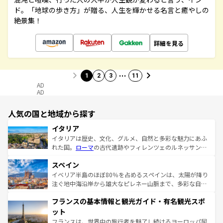
ド。「地球の歩き方」が贈る、人生を輝かせる名言と癒やしの
絶景集！
詳細を見る
…
1
2
3
11
AD
AD
人気の国と地域から探す
イタリア
イタリアは歴史、文化、グルメ、自然と多彩な魅力にあふ
れた国。
ローマ
の古代遺跡やフィレンツェのルネッサンス
美術、ヴェネツィアの運河など、歴史あるスポットはもち
スペイン
ろん、トスカーナの美しい田園風景やアマルフィ海岸の絶
景など、自然景観も見逃せない。観光の合間には、本場の
イベリア半島のほぼ80％を占めるスペインは、太陽が降り
ピザやパスタなど、絶品のイタリア料理を堪能することも
注ぐ地中海沿岸から雄大なピレネー山脈まで、多彩な自然
できる。朝目覚めてから夜眠るまで、すべての瞬間を楽し
と文化が詰まったヨーロッパ屈指の旅行先だ。多様な地域
フランスの基本情報と観光ガイド・有名観光スポ
ませてくれるイタリアで、忘れられない旅をしてみよう！
文化が根付くこの国では、情熱的なフラメンコ、熱気あふ
なお、新着のイタリア情報は
コンテンツ一覧
を参照してほ
れる闘牛、そして美味しいタパスが生活の一部となってい
ット
しい。
る。首都マドリードの洗練された雰囲気や、バルセロナの
フランスは、世界中の旅行者を魅了し続けるヨーロッパ屈