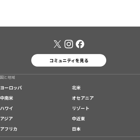
コミュニティを見る
国と地域
ヨーロッパ
北米
中南米
オセアニア
ハワイ
リゾート
アジア
中近東
アフリカ
日本