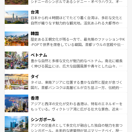
しみながら、その多様性と豊かな歴史を感じることができ
おすすめ。エメラルドグリーンに輝く海をはじめ、豊かな
シドニーのシンボルであるシドニー・オペラハウス、オー
るだろう。車でのロードトリップや列車の旅も、アメリカ
文化や歴史が息づいている。「アロハスピリット」と呼ば
ストラリア東海岸北部に広がる大サンゴ礁地帯グレートバ
ならではの贅沢な旅のスタイルだ。 なお、新着のアメリカ
台湾
れるおもてなしの心で訪れる人々を迎えてくれるハワイの
リアリーフや大陸中央部にそびえるウルル（エアーズロッ
情報は
コンテンツ一覧
を参照してほしい。
人々、おいしいローカルフードやハワイアンミュージッ
ク）、タスマニアの美しい原生林やケアンズの熱帯雨林な
日本から約４時間ほどでたどり着く台湾は、多彩な文化と
ク、伝統的なフラダンスなど、すべてがハワイの魅力を彩
ど、見どころがたくさん。また、カフェやワイン、オージ
自然が織りなす魅力的な観光地。活気あふれる大都市の台
っている。訪れるたびに新しい発見と感動が待っているハ
ービーフなどの食文化も豊かで、美味しいものであふれて
北やノスタルジックな町並みが人気な九份（ジォウフェ
ワイを、存分に味わってほしい。 なお、新着のハワイ情報
韓国
いる。アクティビティも充実しており、サーフィンやダイ
ン）、静ひつな山岳地帯である台湾東部など、都市の喧騒
は
コンテンツ一覧
を参照してほしい。
ビング、ハイキングなど、アウトドア好きにはたまらな
と山間の静けさが共存しており、訪れる人に新しい発見と
歴史ある王朝文化が残る一方で、最先端のファッションやK
い。オーストラリアの多彩な魅力を存分に味わいつくそ
驚きをもたらしてくれる。また、奥深い台湾の食文化も魅
-POPで世界を席巻している韓国。首都ソウルの宮殿や伝統
う。 なお、新着のオーストラリア情報は
コンテンツ一覧
を
力で、夜市などの屋台グルメから高級料理、ヘルシーで美
家屋が並ぶエリアでは韓国の歴史と文化に浸ることがで
参照してほしい。
ベトナム
容にもいいと評判のスイーツなど、バラエティ豊かな料理
き、地方に足を延ばせば四季折々の自然美を楽しむことが
が味わえる。 なお、新着の台湾情報は
コンテンツ一覧
を参
できる。そして、キムチや焼肉、絶品のストリートフード
豊かな自然と多様な文化が魅力的なベトナム。南北に細長
照してほしい。
まで、さまざまな韓国料理が待っている。夜には、韓国な
く伸びる国土には、広大な田園風景や青々とした山々、世
らではのナイトライフも堪能できる。あたたかいホスピタ
界遺産に登録された壮大な自然景観が点在し、都市部では
タイ
リティに包まれながら、韓国の多彩な魅力を心ゆくまで味
急速な発展と共に伝統が息づく。ハノイの古い町並みやホ
わってみてほしい。 なお、新着の韓国情報は
コンテンツ一
ーチミン市のフランス統治時代の建物も、独特の雰囲気を
タイは、東南アジアに位置する豊かな自然と歴史が息づく
覧
を参照してほしい。
醸し出している。また、バラエティの豊かさとおいしさで
国だ。首都バンコクは高層ビルが立ち並ぶ一方、伝統的な
世界中の食通を魅了してやまないベトナム料理も魅力のひ
寺院や市場がいたるところに点在し、古きよき文化と現代
香港
とつ。フォーやバインミー、ベトナムコーヒーなどは、ぜ
の活気が交差している。北部ではチェンマイなどの山岳地
ひ現地で味わいたい。どの地域を訪れてもあたたかい人々
帯で自然と触れ合い、南部ではプーケットやクラビの美し
アジアと西洋の文化が交わる香港は、特有のエネルギーを
が旅行者を迎えてくれるので、きっと忘れられない旅にな
いビーチでリゾート気分を楽しむことができる。タイ料理
もっている。ヴィクトリア湾に広がる壮大な景色、近未来
るはずだ。 なお、新着のベトナム情報は
コンテンツ一覧
を
は世界的に有名で、屋台から高級レストランまで味覚を刺
的なアートスポット、そして歴史と現代が融合した町並
参照してほしい。
シンガポール
激する。気候は一年中温暖で、どの季節にも異なる楽しみ
み、どこを訪れても感動するはず。観光スポットが密集し
が待っている。親しみやすいタイの人々、仏教を中心とし
ており、効率よく見どころを回れるのも魅力。息をのむよ
アジアの交差点として多文化が融合した独自の魅力を放つ
た文化、そして多様な観光資源が、訪れる旅人を魅了し続
うな絶景から文化的な体験まで、香港を存分に楽しみ尽く
シンガポール。未来的な建築物が並ぶマリーナベイ、歴史