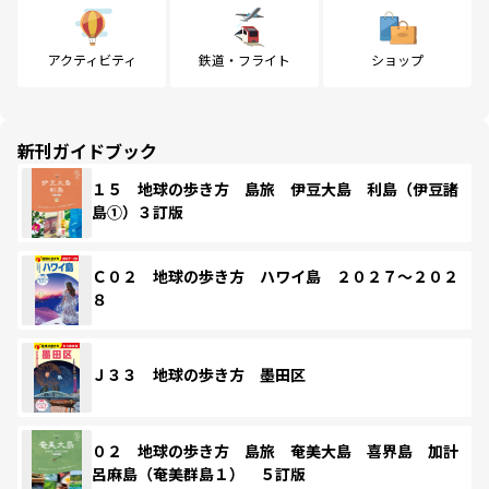
アクティビティ
鉄道・フライト
ショップ
新刊ガイドブック
１５ 地球の歩き方 島旅 伊豆大島 利島（伊豆諸
島①）３訂版
Ｃ０２ 地球の歩き方 ハワイ島 ２０２７～２０２
８
Ｊ３３ 地球の歩き方 墨田区
０２ 地球の歩き方 島旅 奄美大島 喜界島 加計
呂麻島（奄美群島１） ５訂版