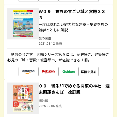
Ｗ０９ 世界のすごい城と宮殿３３
３
一度は訪れたい魅力的な建築・史跡を旅の
雑学とともに解説
旅の図鑑
2021.08.12 発売
「地球の歩き方」図鑑シリーズ第９弾は、歴史好き、建築好き
必見の「城・宮殿・城塞都市」が堪能できる１冊。
詳細を見る
０９ 御朱印でめぐる関東の神社 週
末開運さんぽ 改訂版
御朱印
2025.02.06 発売