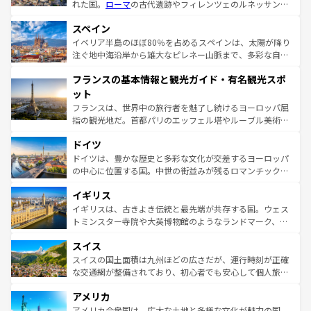
れた国。
ローマ
の古代遺跡やフィレンツェのルネッサンス
美術、ヴェネツィアの運河など、歴史あるスポットはもち
スペイン
ろん、トスカーナの美しい田園風景やアマルフィ海岸の絶
景など、自然景観も見逃せない。観光の合間には、本場の
イベリア半島のほぼ80％を占めるスペインは、太陽が降り
ピザやパスタなど、絶品のイタリア料理を堪能することも
注ぐ地中海沿岸から雄大なピレネー山脈まで、多彩な自然
できる。朝目覚めてから夜眠るまで、すべての瞬間を楽し
と文化が詰まったヨーロッパ屈指の旅行先だ。多様な地域
フランスの基本情報と観光ガイド・有名観光スポ
ませてくれるイタリアで、忘れられない旅をしてみよう！
文化が根付くこの国では、情熱的なフラメンコ、熱気あふ
なお、新着のイタリア情報は
コンテンツ一覧
を参照してほ
れる闘牛、そして美味しいタパスが生活の一部となってい
ット
しい。
る。首都マドリードの洗練された雰囲気や、バルセロナの
フランスは、世界中の旅行者を魅了し続けるヨーロッパ屈
アートに溢れた街角から、地方では古代ローマ遺跡や中世
指の観光地だ。首都パリのエッフェル塔やルーブル美術館
の城塞都市、穏やかなビーチリゾートまで多彩な表情を見
といった象徴的なスポットから、田舎町の古風な美しさま
せる。地方によって風土や気候が異なるスペインはその個
ドイツ
で、幅広い魅力が詰まっている。華麗な宮殿、歴史的な大
性で訪れる人を魅了する。 なお、新着のスペイン情報は
コ
聖堂、美しいビーチ、そして豊かな自然が、訪れる者を心
ドイツは、豊かな歴史と多彩な文化が交差するヨーロッパ
ンテンツ一覧
を参照してほしい。
から魅了する。また、フランスは美食の国としても知ら
の中心に位置する国。中世の街並みが残るロマンチック街
れ、フランス料理はユネスコ無形文化遺産にも登録されて
道から、未来を先取りするようなモダンな都市まで多様な
イギリス
いる。シャンパンの発祥地であるランス、プロヴァンスの
顔を持つこの国は、どこを歩いても飽きることがない。ベ
香り高いラベンダー畑など、多彩な楽しみ方が可能だ。さ
ルリンの文化的活気、バイエルン州のアルプスの絶景、そ
イギリスは、古きよき伝統と最先端が共存する国。ウェス
らに、パリ以外の地域にも魅力が溢れており、どの街角に
してライン川沿いのワイン畑といった風景は必見。ビール
トミンスター寺院や大英博物館のようなランドマーク、歴
も豊かな歴史と文化が息づいている。パリ以外の個性あふ
とソーセージを味わいながら地元の人と過ごす楽しい時間
史ある大学都市、美しい丘陵地帯や牧歌的な風景など、エ
れる地方に足を運ぶとそれぞれで全く異なる文化を体験で
スイス
は、お酒好きな人にはぜひ体験してほしい。 なお、新着の
リアごとに異なる魅力がある。また、優雅なアフタヌーン
きるだろう。 なお、新着のフランス情報は
コンテンツ一覧
ドイツ情報は
コンテンツ一覧
を参照してほしい。
ティー、ビール好きにはたまらない英国パブ、サッカー観
スイスの国土面積は九州ほどの広さだが、運行時刻が正確
を参照してほしい。
戦など、本場だからこそできる体験も豊富。イギリスを旅
な交通網が整備されており、初心者でも安心して個人旅行
して楽しみつくそう。 なお、新着のイギリス情報は
コンテ
を楽しめる。日本同様に時刻表どおりの旅が可能だ。中世
アメリカ
ンツ一覧
を参照してほしい。
の建物がそのまま残る町や、スイスならではのユニークな
博物館もあり、アルプス観光だけでなく町歩きも満喫する
アメリカ合衆国は、広大な土地と多様な文化が魅力の国。