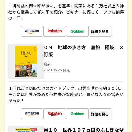
「御利益と御朱印が凄い」を基準に関東にある１万社以上の神
社から厳選して御朱印を紹介。ビギナーに優しく、ツウも納得
の一冊。
詳細を見る
０９ 地球の歩き方 島旅 隠岐 ３
訂版
島旅
2023.05.25 発売
１冊丸ごと隠岐だけのガイドブック。出雲空港から約３０分。
そこには世界が認めた個性豊かな絶景と、豊かな人々の営みが
あった！
詳細を見る
Ｗ１０ 世界１９７ヵ国のふしぎな聖