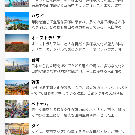
ことができる。国民の所得が高いため物価も高いが、旅行
東海岸の都市部から西海岸のカリフォルニアまで、訪れる
者向けの交通パス提供のサービスもあり、うまく活用すれ
場所ごとに異なる風景と体験が待っている。ニューヨーク
ハワイ
ば市内交通費無料で観光を楽しむこともできる。 なお、新
のような巨大都市は、観光、ショッピング、エンターテイ
着のスイス情報は
コンテンツ一覧
を参照してほしい。
ンメントが詰まった刺激的なスポットだ。一方、アメリカ
年間を通じて温暖な気候に恵まれ、多くの島で構成される
西部には大自然が広がり、グランドキャニオンやイエロー
ハワイは、どの島も独自の魅力をもっている。大自然の神
ストーン国立公園といった絶景が堪能できる。さらに、南
秘を感じたいなら、火山が生み出した壮大な景観を誇るハ
オーストラリア
部のニューオーリンズでは、音楽と美食が融合した独特の
ワイ島は見逃せない。また、定番の観光地といえばオアフ
文化が魅力。旅行者はアメリカの各地域で異なる魅力を楽
島だが、静かな自然を求めるならマウイ島やカウアイ島が
オーストラリアは、壮大な自然と多様な文化が魅力の国。
しみながら、その多様性と豊かな歴史を感じることができ
おすすめ。エメラルドグリーンに輝く海をはじめ、豊かな
シドニーのシンボルであるシドニー・オペラハウス、オー
るだろう。車でのロードトリップや列車の旅も、アメリカ
文化や歴史が息づいている。「アロハスピリット」と呼ば
ストラリア東海岸北部に広がる大サンゴ礁地帯グレートバ
ならではの贅沢な旅のスタイルだ。 なお、新着のアメリカ
台湾
れるおもてなしの心で訪れる人々を迎えてくれるハワイの
リアリーフや大陸中央部にそびえるウルル（エアーズロッ
情報は
コンテンツ一覧
を参照してほしい。
人々、おいしいローカルフードやハワイアンミュージッ
ク）、タスマニアの美しい原生林やケアンズの熱帯雨林な
日本から約４時間ほどでたどり着く台湾は、多彩な文化と
ク、伝統的なフラダンスなど、すべてがハワイの魅力を彩
ど、見どころがたくさん。また、カフェやワイン、オージ
自然が織りなす魅力的な観光地。活気あふれる大都市の台
っている。訪れるたびに新しい発見と感動が待っているハ
ービーフなどの食文化も豊かで、美味しいものであふれて
北やノスタルジックな町並みが人気な九份（ジォウフェ
ワイを、存分に味わってほしい。 なお、新着のハワイ情報
韓国
いる。アクティビティも充実しており、サーフィンやダイ
ン）、静ひつな山岳地帯である台湾東部など、都市の喧騒
は
コンテンツ一覧
を参照してほしい。
ビング、ハイキングなど、アウトドア好きにはたまらな
と山間の静けさが共存しており、訪れる人に新しい発見と
歴史ある王朝文化が残る一方で、最先端のファッションやK
い。オーストラリアの多彩な魅力を存分に味わいつくそ
驚きをもたらしてくれる。また、奥深い台湾の食文化も魅
-POPで世界を席巻している韓国。首都ソウルの宮殿や伝統
う。 なお、新着のオーストラリア情報は
コンテンツ一覧
を
力で、夜市などの屋台グルメから高級料理、ヘルシーで美
家屋が並ぶエリアでは韓国の歴史と文化に浸ることがで
参照してほしい。
ベトナム
容にもいいと評判のスイーツなど、バラエティ豊かな料理
き、地方に足を延ばせば四季折々の自然美を楽しむことが
が味わえる。 なお、新着の台湾情報は
コンテンツ一覧
を参
できる。そして、キムチや焼肉、絶品のストリートフード
豊かな自然と多様な文化が魅力的なベトナム。南北に細長
照してほしい。
まで、さまざまな韓国料理が待っている。夜には、韓国な
く伸びる国土には、広大な田園風景や青々とした山々、世
らではのナイトライフも堪能できる。あたたかいホスピタ
界遺産に登録された壮大な自然景観が点在し、都市部では
タイ
リティに包まれながら、韓国の多彩な魅力を心ゆくまで味
急速な発展と共に伝統が息づく。ハノイの古い町並みやホ
わってみてほしい。 なお、新着の韓国情報は
コンテンツ一
ーチミン市のフランス統治時代の建物も、独特の雰囲気を
タイは、東南アジアに位置する豊かな自然と歴史が息づく