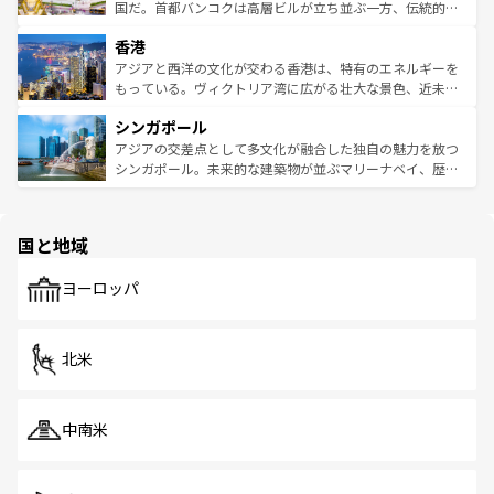
覧
を参照してほしい。
醸し出している。また、バラエティの豊かさとおいしさで
国だ。首都バンコクは高層ビルが立ち並ぶ一方、伝統的な
世界中の食通を魅了してやまないベトナム料理も魅力のひ
寺院や市場がいたるところに点在し、古きよき文化と現代
香港
とつ。フォーやバインミー、ベトナムコーヒーなどは、ぜ
の活気が交差している。北部ではチェンマイなどの山岳地
ひ現地で味わいたい。どの地域を訪れてもあたたかい人々
帯で自然と触れ合い、南部ではプーケットやクラビの美し
アジアと西洋の文化が交わる香港は、特有のエネルギーを
が旅行者を迎えてくれるので、きっと忘れられない旅にな
いビーチでリゾート気分を楽しむことができる。タイ料理
もっている。ヴィクトリア湾に広がる壮大な景色、近未来
るはずだ。 なお、新着のベトナム情報は
コンテンツ一覧
を
は世界的に有名で、屋台から高級レストランまで味覚を刺
的なアートスポット、そして歴史と現代が融合した町並
参照してほしい。
シンガポール
激する。気候は一年中温暖で、どの季節にも異なる楽しみ
み、どこを訪れても感動するはず。観光スポットが密集し
が待っている。親しみやすいタイの人々、仏教を中心とし
ており、効率よく見どころを回れるのも魅力。息をのむよ
アジアの交差点として多文化が融合した独自の魅力を放つ
た文化、そして多様な観光資源が、訪れる旅人を魅了し続
うな絶景から文化的な体験まで、香港を存分に楽しみ尽く
シンガポール。未来的な建築物が並ぶマリーナベイ、歴史
ける。 なお、新着のタイ情報は
コンテンツ一覧
を参照して
そう。 なお、新着の香港情報は
コンテンツ一覧
を参照して
と伝統を感じられるエスニックタウン、多数の緑豊かな公
ほしい。
ほしい。
園や自然保護区など、自然が調和した近代的な景観と文化
の多様性あふれるカラフルな町は、どこを歩いても新しい
国と地域
発見がある。さらに、治安のよさや充実した公共交通機関
も、旅行者にとっては魅力的なポイント。グルメも豊富
で、ホーカーズは地元の風情を楽しめる外せないスポット
ヨーロッパ
だ。訪れる人を飽きさせないシンガポールで、多様な魅力
を体感しよう。 なお、新着のシンガポール情報は
コンテン
ツ一覧
を参照してほしい。
北米
中南米