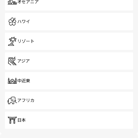
オセアニア
ハワイ
リゾート
アジア
中近東
アフリカ
日本