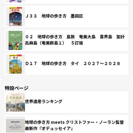
Ｊ３３ 地球の歩き方 墨田区
０２ 地球の歩き方 島旅 奄美大島 喜界島 加計
呂麻島（奄美群島１） ５訂版
Ｄ１７ 地球の歩き方 タイ ２０２７～２０２８
特設ページ
世界遺産ランキング
地球の歩き方 meets クリストファー・ノーラン監督
最新作『オデュッセイア』