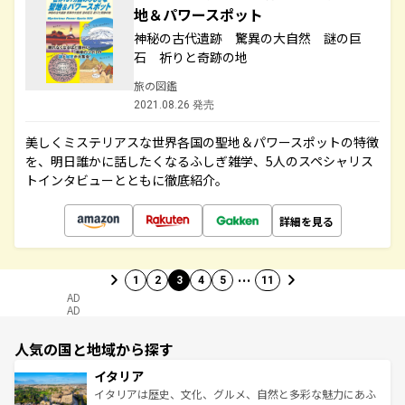
地＆パワースポット
神秘の古代遺跡 驚異の大自然 謎の巨
石 祈りと奇跡の地
旅の図鑑
2021.08.26 発売
美しくミステリアスな世界各国の聖地＆パワースポットの特徴
を、明日誰かに話したくなるふしぎ雑学、5人のスペシャリス
トインタビューとともに徹底紹介。
詳細を見る
…
1
2
3
4
5
11
AD
AD
人気の国と地域から探す
イタリア
イタリアは歴史、文化、グルメ、自然と多彩な魅力にあふ