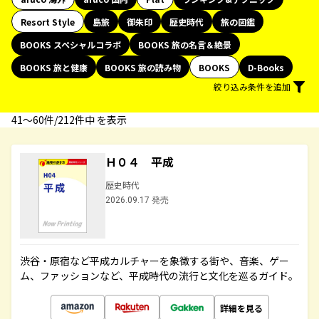
Resort Style
島旅
御朱印
歴史時代
旅の図鑑
BOOKS スペシャルコラボ
BOOKS 旅の名言＆絶景
BOOKS 旅と健康
BOOKS 旅の読み物
BOOKS
D-Books
絞り込み条件を追加
41〜60件/212件中 を表示
Ｈ０４ 平成
歴史時代
2026.09.17 発売
渋谷・原宿など平成カルチャーを象徴する街や、音楽、ゲー
ム、ファッションなど、平成時代の流行と文化を巡るガイド。
詳細を見る