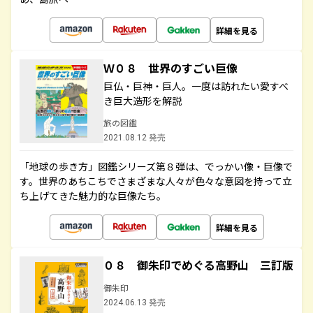
詳細を見る
Ｗ０８ 世界のすごい巨像
巨仏・巨神・巨人。一度は訪れたい愛すべ
き巨大造形を解説
旅の図鑑
2021.08.12 発売
「地球の歩き方」図鑑シリーズ第８弾は、でっかい像・巨像で
す。世界のあちこちでさまざまな人々が色々な意図を持って立
ち上げてきた魅力的な巨像たち。
詳細を見る
０８ 御朱印でめぐる高野山 三訂版
御朱印
2024.06.13 発売