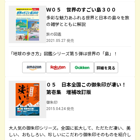
Ｗ０５ 世界のすごい島３００
多彩な魅力あふれる世界と日本の島々を旅
の雑学とともに解説
旅の図鑑
2021.05.27 発売
「地球の歩き方」図鑑シリーズ第５弾は世界の「島」！
詳細を見る
０５ 日本全国この御朱印が凄い！
第壱集 増補改訂版
御朱印
2015.04.24 発売
大人気の御朱印シリーズ。全国に拡大して、ただただ凄い、美
しい、おもしろい、珍しいにこだわり御朱印そのものを紹介し