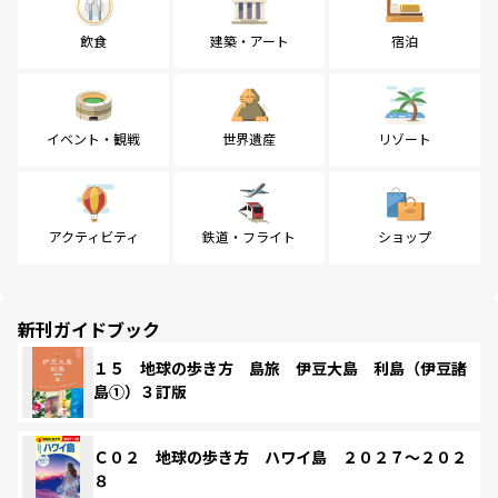
飲食
建築・アート
宿泊
イベント・観戦
世界遺産
リゾート
アクティビティ
鉄道・フライト
ショップ
新刊ガイドブック
１５ 地球の歩き方 島旅 伊豆大島 利島（伊豆諸
島①）３訂版
Ｃ０２ 地球の歩き方 ハワイ島 ２０２７～２０２
８