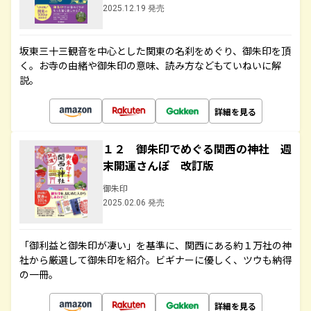
2025.12.19 発売
坂東三十三観音を中心とした関東の名刹をめぐり、御朱印を頂
く。お寺の由緒や御朱印の意味、読み方などもていねいに解
説。
詳細を見る
１２ 御朱印でめぐる関西の神社 週
末開運さんぽ 改訂版
御朱印
2025.02.06 発売
「御利益と御朱印が凄い」を基準に、関西にある約１万社の神
社から厳選して御朱印を紹介。ビギナーに優しく、ツウも納得
の一冊。
詳細を見る