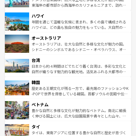
ことができる。国民の所得が高いため物価も高いが、旅行
東海岸の都市部から西海岸のカリフォルニアまで、訪れる
者向けの交通パス提供のサービスもあり、うまく活用すれ
場所ごとに異なる風景と体験が待っている。ニューヨーク
ハワイ
ば市内交通費無料で観光を楽しむこともできる。 なお、新
のような巨大都市は、観光、ショッピング、エンターテイ
着のスイス情報は
コンテンツ一覧
を参照してほしい。
ンメントが詰まった刺激的なスポットだ。一方、アメリカ
年間を通じて温暖な気候に恵まれ、多くの島で構成される
西部には大自然が広がり、グランドキャニオンやイエロー
ハワイは、どの島も独自の魅力をもっている。大自然の神
ストーン国立公園といった絶景が堪能できる。さらに、南
秘を感じたいなら、火山が生み出した壮大な景観を誇るハ
オーストラリア
部のニューオーリンズでは、音楽と美食が融合した独特の
ワイ島は見逃せない。また、定番の観光地といえばオアフ
文化が魅力。旅行者はアメリカの各地域で異なる魅力を楽
島だが、静かな自然を求めるならマウイ島やカウアイ島が
オーストラリアは、壮大な自然と多様な文化が魅力の国。
しみながら、その多様性と豊かな歴史を感じることができ
おすすめ。エメラルドグリーンに輝く海をはじめ、豊かな
シドニーのシンボルであるシドニー・オペラハウス、オー
るだろう。車でのロードトリップや列車の旅も、アメリカ
文化や歴史が息づいている。「アロハスピリット」と呼ば
ストラリア東海岸北部に広がる大サンゴ礁地帯グレートバ
ならではの贅沢な旅のスタイルだ。 なお、新着のアメリカ
台湾
れるおもてなしの心で訪れる人々を迎えてくれるハワイの
リアリーフや大陸中央部にそびえるウルル（エアーズロッ
情報は
コンテンツ一覧
を参照してほしい。
人々、おいしいローカルフードやハワイアンミュージッ
ク）、タスマニアの美しい原生林やケアンズの熱帯雨林な
日本から約４時間ほどでたどり着く台湾は、多彩な文化と
ク、伝統的なフラダンスなど、すべてがハワイの魅力を彩
ど、見どころがたくさん。また、カフェやワイン、オージ
自然が織りなす魅力的な観光地。活気あふれる大都市の台
っている。訪れるたびに新しい発見と感動が待っているハ
ービーフなどの食文化も豊かで、美味しいものであふれて
北やノスタルジックな町並みが人気な九份（ジォウフェ
ワイを、存分に味わってほしい。 なお、新着のハワイ情報
韓国
いる。アクティビティも充実しており、サーフィンやダイ
ン）、静ひつな山岳地帯である台湾東部など、都市の喧騒
は
コンテンツ一覧
を参照してほしい。
ビング、ハイキングなど、アウトドア好きにはたまらな
と山間の静けさが共存しており、訪れる人に新しい発見と
歴史ある王朝文化が残る一方で、最先端のファッションやK
い。オーストラリアの多彩な魅力を存分に味わいつくそ
驚きをもたらしてくれる。また、奥深い台湾の食文化も魅
-POPで世界を席巻している韓国。首都ソウルの宮殿や伝統
う。 なお、新着のオーストラリア情報は
コンテンツ一覧
を
力で、夜市などの屋台グルメから高級料理、ヘルシーで美
家屋が並ぶエリアでは韓国の歴史と文化に浸ることがで
参照してほしい。
ベトナム
容にもいいと評判のスイーツなど、バラエティ豊かな料理
き、地方に足を延ばせば四季折々の自然美を楽しむことが
が味わえる。 なお、新着の台湾情報は
コンテンツ一覧
を参
できる。そして、キムチや焼肉、絶品のストリートフード
豊かな自然と多様な文化が魅力的なベトナム。南北に細長
照してほしい。
まで、さまざまな韓国料理が待っている。夜には、韓国な
く伸びる国土には、広大な田園風景や青々とした山々、世
らではのナイトライフも堪能できる。あたたかいホスピタ
界遺産に登録された壮大な自然景観が点在し、都市部では
タイ
リティに包まれながら、韓国の多彩な魅力を心ゆくまで味
急速な発展と共に伝統が息づく。ハノイの古い町並みやホ
わってみてほしい。 なお、新着の韓国情報は
コンテンツ一
ーチミン市のフランス統治時代の建物も、独特の雰囲気を
タイは、東南アジアに位置する豊かな自然と歴史が息づく