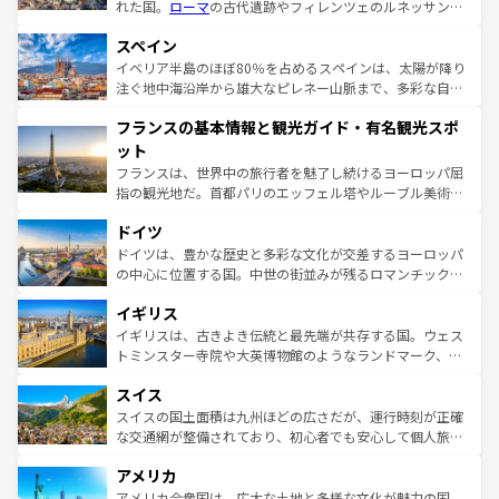
れた国。
ローマ
の古代遺跡やフィレンツェのルネッサンス
美術、ヴェネツィアの運河など、歴史あるスポットはもち
スペイン
ろん、トスカーナの美しい田園風景やアマルフィ海岸の絶
景など、自然景観も見逃せない。観光の合間には、本場の
イベリア半島のほぼ80％を占めるスペインは、太陽が降り
ピザやパスタなど、絶品のイタリア料理を堪能することも
注ぐ地中海沿岸から雄大なピレネー山脈まで、多彩な自然
できる。朝目覚めてから夜眠るまで、すべての瞬間を楽し
と文化が詰まったヨーロッパ屈指の旅行先だ。多様な地域
フランスの基本情報と観光ガイド・有名観光スポ
ませてくれるイタリアで、忘れられない旅をしてみよう！
文化が根付くこの国では、情熱的なフラメンコ、熱気あふ
なお、新着のイタリア情報は
コンテンツ一覧
を参照してほ
れる闘牛、そして美味しいタパスが生活の一部となってい
ット
しい。
る。首都マドリードの洗練された雰囲気や、バルセロナの
フランスは、世界中の旅行者を魅了し続けるヨーロッパ屈
アートに溢れた街角から、地方では古代ローマ遺跡や中世
指の観光地だ。首都パリのエッフェル塔やルーブル美術館
の城塞都市、穏やかなビーチリゾートまで多彩な表情を見
といった象徴的なスポットから、田舎町の古風な美しさま
せる。地方によって風土や気候が異なるスペインはその個
ドイツ
で、幅広い魅力が詰まっている。華麗な宮殿、歴史的な大
性で訪れる人を魅了する。 なお、新着のスペイン情報は
コ
聖堂、美しいビーチ、そして豊かな自然が、訪れる者を心
ドイツは、豊かな歴史と多彩な文化が交差するヨーロッパ
ンテンツ一覧
を参照してほしい。
から魅了する。また、フランスは美食の国としても知ら
の中心に位置する国。中世の街並みが残るロマンチック街
れ、フランス料理はユネスコ無形文化遺産にも登録されて
道から、未来を先取りするようなモダンな都市まで多様な
イギリス
いる。シャンパンの発祥地であるランス、プロヴァンスの
顔を持つこの国は、どこを歩いても飽きることがない。ベ
香り高いラベンダー畑など、多彩な楽しみ方が可能だ。さ
ルリンの文化的活気、バイエルン州のアルプスの絶景、そ
イギリスは、古きよき伝統と最先端が共存する国。ウェス
らに、パリ以外の地域にも魅力が溢れており、どの街角に
してライン川沿いのワイン畑といった風景は必見。ビール
トミンスター寺院や大英博物館のようなランドマーク、歴
も豊かな歴史と文化が息づいている。パリ以外の個性あふ
とソーセージを味わいながら地元の人と過ごす楽しい時間
史ある大学都市、美しい丘陵地帯や牧歌的な風景など、エ
れる地方に足を運ぶとそれぞれで全く異なる文化を体験で
スイス
は、お酒好きな人にはぜひ体験してほしい。 なお、新着の
リアごとに異なる魅力がある。また、優雅なアフタヌーン
きるだろう。 なお、新着のフランス情報は
コンテンツ一覧
ドイツ情報は
コンテンツ一覧
を参照してほしい。
ティー、ビール好きにはたまらない英国パブ、サッカー観
スイスの国土面積は九州ほどの広さだが、運行時刻が正確
を参照してほしい。
戦など、本場だからこそできる体験も豊富。イギリスを旅
な交通網が整備されており、初心者でも安心して個人旅行
して楽しみつくそう。 なお、新着のイギリス情報は
コンテ
を楽しめる。日本同様に時刻表どおりの旅が可能だ。中世
アメリカ
ンツ一覧
を参照してほしい。
の建物がそのまま残る町や、スイスならではのユニークな
博物館もあり、アルプス観光だけでなく町歩きも満喫する
アメリカ合衆国は、広大な土地と多様な文化が魅力の国。