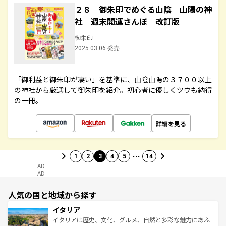
２８ 御朱印でめぐる山陰 山陽の神
社 週末開運さんぽ 改訂版
御朱印
2025.03.06 発売
「御利益と御朱印が凄い」を基準に、山陰山陽の３７００以上
の神社から厳選して御朱印を紹介。初心者に優しくツウも納得
の一冊。
詳細を見る
…
1
2
3
4
5
14
AD
AD
人気の国と地域から探す
イタリア
イタリアは歴史、文化、グルメ、自然と多彩な魅力にあふ