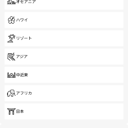
オセアニア
ハワイ
リゾート
アジア
中近東
アフリカ
日本