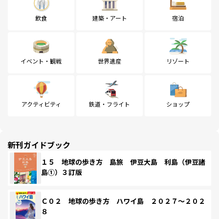
飲食
建築・アート
宿泊
イベント・観戦
世界遺産
リゾート
アクティビティ
鉄道・フライト
ショップ
新刊ガイドブック
１５ 地球の歩き方 島旅 伊豆大島 利島（伊豆諸
島①）３訂版
Ｃ０２ 地球の歩き方 ハワイ島 ２０２７～２０２
８