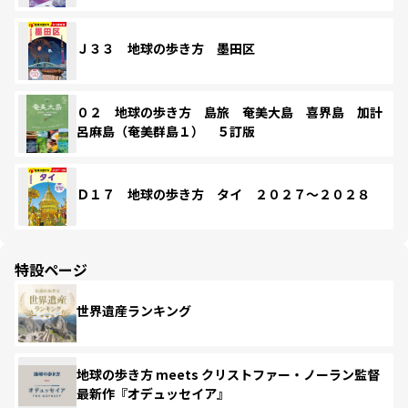
Ｊ３３ 地球の歩き方 墨田区
０２ 地球の歩き方 島旅 奄美大島 喜界島 加計
呂麻島（奄美群島１） ５訂版
Ｄ１７ 地球の歩き方 タイ ２０２７～２０２８
特設ページ
世界遺産ランキング
地球の歩き方 meets クリストファー・ノーラン監督
最新作『オデュッセイア』