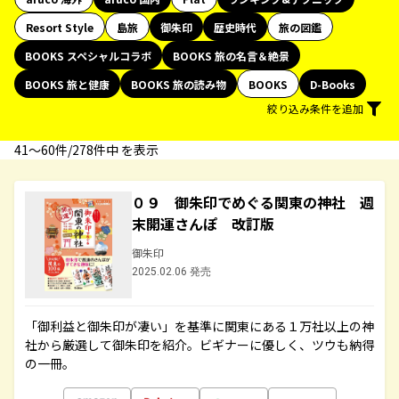
Resort Style
島旅
御朱印
歴史時代
旅の図鑑
BOOKS スペシャルコラボ
BOOKS 旅の名言＆絶景
BOOKS 旅と健康
BOOKS 旅の読み物
BOOKS
D-Books
絞り込み条件を追加
41〜60件/278件中 を表示
０９ 御朱印でめぐる関東の神社 週
末開運さんぽ 改訂版
御朱印
2025.02.06 発売
「御利益と御朱印が凄い」を基準に関東にある１万社以上の神
社から厳選して御朱印を紹介。ビギナーに優しく、ツウも納得
の一冊。