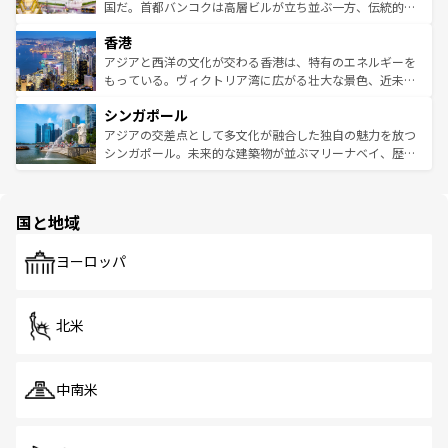
覧
を参照してほしい。
醸し出している。また、バラエティの豊かさとおいしさで
国だ。首都バンコクは高層ビルが立ち並ぶ一方、伝統的な
世界中の食通を魅了してやまないベトナム料理も魅力のひ
寺院や市場がいたるところに点在し、古きよき文化と現代
香港
とつ。フォーやバインミー、ベトナムコーヒーなどは、ぜ
の活気が交差している。北部ではチェンマイなどの山岳地
ひ現地で味わいたい。どの地域を訪れてもあたたかい人々
帯で自然と触れ合い、南部ではプーケットやクラビの美し
アジアと西洋の文化が交わる香港は、特有のエネルギーを
が旅行者を迎えてくれるので、きっと忘れられない旅にな
いビーチでリゾート気分を楽しむことができる。タイ料理
もっている。ヴィクトリア湾に広がる壮大な景色、近未来
るはずだ。 なお、新着のベトナム情報は
コンテンツ一覧
を
は世界的に有名で、屋台から高級レストランまで味覚を刺
的なアートスポット、そして歴史と現代が融合した町並
参照してほしい。
シンガポール
激する。気候は一年中温暖で、どの季節にも異なる楽しみ
み、どこを訪れても感動するはず。観光スポットが密集し
が待っている。親しみやすいタイの人々、仏教を中心とし
ており、効率よく見どころを回れるのも魅力。息をのむよ
アジアの交差点として多文化が融合した独自の魅力を放つ
た文化、そして多様な観光資源が、訪れる旅人を魅了し続
うな絶景から文化的な体験まで、香港を存分に楽しみ尽く
シンガポール。未来的な建築物が並ぶマリーナベイ、歴史
ける。 なお、新着のタイ情報は
コンテンツ一覧
を参照して
そう。 なお、新着の香港情報は
コンテンツ一覧
を参照して
と伝統を感じられるエスニックタウン、多数の緑豊かな公
ほしい。
ほしい。
園や自然保護区など、自然が調和した近代的な景観と文化
の多様性あふれるカラフルな町は、どこを歩いても新しい
国と地域
発見がある。さらに、治安のよさや充実した公共交通機関
も、旅行者にとっては魅力的なポイント。グルメも豊富
で、ホーカーズは地元の風情を楽しめる外せないスポット
ヨーロッパ
だ。訪れる人を飽きさせないシンガポールで、多様な魅力
を体感しよう。 なお、新着のシンガポール情報は
コンテン
ツ一覧
を参照してほしい。
北米
中南米