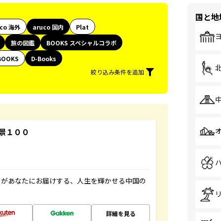
国と地
uco 海外
aruco 国内
Plat
旅の図鑑
BOOKS スペシャルコラボ
BOOKS
D-Books
絞り込み条件を追加
景１００
」があなたにお届けする、人生を輝かせる中国の
詳細を見る