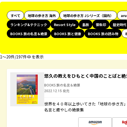
すべて
地球の歩き方 海外
地球の歩き方 Jシリーズ（国内）
ar
ランキング&テクニック
Resort Style
島旅
御朱印
歴史時代
BOOKS 旅の名言＆絶景
BOOKS 旅と健康
BOOKS 旅の読み物
1〜20件/197件中 を表示
悠久の教えをひもとく中国のことばと絶
BOOKS 旅の名言＆絶景
2022.12.15 発売
世界を４０年以上歩いてきた「地球の歩き方
名言と癒やしの絶景集