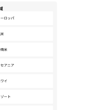
域
ヨーロッパ
北米
中南米
オセアニア
ハワイ
リゾート