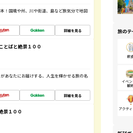
図本！国境や州、川や街道、島など旅気分で地図
旅のテ
詳細を見る
ことばと絶景１００
飲
」があなたにお届けする、人生を輝かせる旅の名
イベン
観
詳細を見る
アクティ
絶景１００