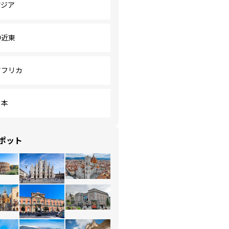
アジア
中近東
アフリカ
日本
ポット