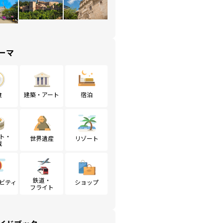
ーマ
食
建築・アート
宿泊
ト・
世界遺産
リゾート
戦
鉄道・
ビティ
ショップ
フライト