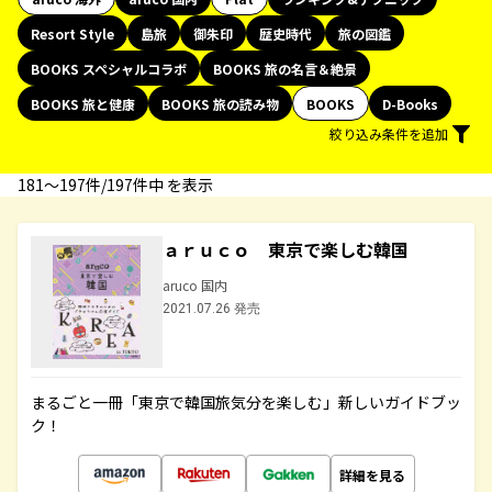
Resort Style
島旅
御朱印
歴史時代
旅の図鑑
BOOKS スペシャルコラボ
BOOKS 旅の名言＆絶景
BOOKS 旅と健康
BOOKS 旅の読み物
BOOKS
D-Books
絞り込み条件を追加
181〜197件/197件中 を表示
ａｒｕｃｏ 東京で楽しむ韓国
aruco 国内
2021.07.26 発売
まるごと一冊「東京で韓国旅気分を楽しむ」新しいガイドブッ
ク！
詳細を見る