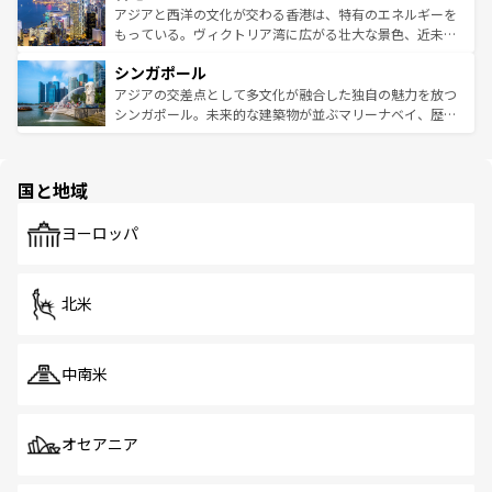
ひ現地で味わいたい。どの地域を訪れてもあたたかい人々
帯で自然と触れ合い、南部ではプーケットやクラビの美し
アジアと西洋の文化が交わる香港は、特有のエネルギーを
が旅行者を迎えてくれるので、きっと忘れられない旅にな
いビーチでリゾート気分を楽しむことができる。タイ料理
もっている。ヴィクトリア湾に広がる壮大な景色、近未来
るはずだ。 なお、新着のベトナム情報は
コンテンツ一覧
を
は世界的に有名で、屋台から高級レストランまで味覚を刺
的なアートスポット、そして歴史と現代が融合した町並
参照してほしい。
シンガポール
激する。気候は一年中温暖で、どの季節にも異なる楽しみ
み、どこを訪れても感動するはず。観光スポットが密集し
が待っている。親しみやすいタイの人々、仏教を中心とし
ており、効率よく見どころを回れるのも魅力。息をのむよ
アジアの交差点として多文化が融合した独自の魅力を放つ
た文化、そして多様な観光資源が、訪れる旅人を魅了し続
うな絶景から文化的な体験まで、香港を存分に楽しみ尽く
シンガポール。未来的な建築物が並ぶマリーナベイ、歴史
ける。 なお、新着のタイ情報は
コンテンツ一覧
を参照して
そう。 なお、新着の香港情報は
コンテンツ一覧
を参照して
と伝統を感じられるエスニックタウン、多数の緑豊かな公
ほしい。
ほしい。
園や自然保護区など、自然が調和した近代的な景観と文化
の多様性あふれるカラフルな町は、どこを歩いても新しい
国と地域
発見がある。さらに、治安のよさや充実した公共交通機関
も、旅行者にとっては魅力的なポイント。グルメも豊富
で、ホーカーズは地元の風情を楽しめる外せないスポット
ヨーロッパ
だ。訪れる人を飽きさせないシンガポールで、多様な魅力
を体感しよう。 なお、新着のシンガポール情報は
コンテン
ツ一覧
を参照してほしい。
北米
中南米
オセアニア