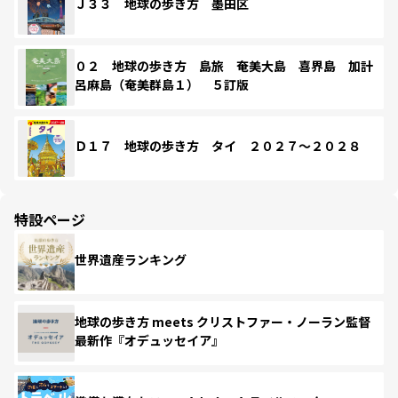
Ｊ３３ 地球の歩き方 墨田区
０２ 地球の歩き方 島旅 奄美大島 喜界島 加計
呂麻島（奄美群島１） ５訂版
Ｄ１７ 地球の歩き方 タイ ２０２７～２０２８
特設ページ
世界遺産ランキング
地球の歩き方 meets クリストファー・ノーラン監督
最新作『オデュッセイア』