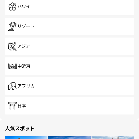
ハワイ
リゾート
アジア
中近東
アフリカ
日本
人気スポット