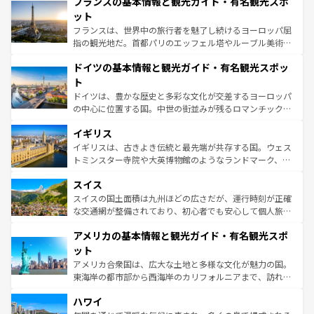
フランスの基本情報と観光ガイド・有名観光スポ
ませてくれるイタリアで、忘れられない旅をしてみよう！
文化が根付くこの国では、情熱的なフラメンコ、熱気あふ
なお、新着のイタリア情報は
コンテンツ一覧
を参照してほ
れる闘牛、そして美味しいタパスが生活の一部となってい
ット
しい。
る。首都マドリードの洗練された雰囲気や、バルセロナの
フランスは、世界中の旅行者を魅了し続けるヨーロッパ屈
アートに溢れた街角から、地方では古代ローマ遺跡や中世
指の観光地だ。首都パリのエッフェル塔やルーブル美術館
の城塞都市、穏やかなビーチリゾートまで多彩な表情を見
といった象徴的なスポットから、田舎町の古風な美しさま
せる。地方によって風土や気候が異なるスペインはその個
ドイツの基本情報と観光ガイド・有名観光スポッ
で、幅広い魅力が詰まっている。華麗な宮殿、歴史的な大
性で訪れる人を魅了する。 なお、新着のスペイン情報は
コ
聖堂、美しいビーチ、そして豊かな自然が、訪れる者を心
ト
ンテンツ一覧
を参照してほしい。
から魅了する。また、フランスは美食の国としても知ら
ドイツは、豊かな歴史と多彩な文化が交差するヨーロッパ
れ、フランス料理はユネスコ無形文化遺産にも登録されて
の中心に位置する国。中世の街並みが残るロマンチック街
いる。シャンパンの発祥地であるランス、プロヴァンスの
道から、未来を先取りするようなモダンな都市まで多様な
香り高いラベンダー畑など、多彩な楽しみ方が可能だ。さ
イギリス
顔を持つこの国は、どこを歩いても飽きることがない。ベ
らに、パリ以外の地域にも魅力が溢れており、どの街角に
ルリンの文化的活気、バイエルン州のアルプスの絶景、そ
イギリスは、古きよき伝統と最先端が共存する国。ウェス
も豊かな歴史と文化が息づいている。パリ以外の個性あふ
してライン川沿いのワイン畑といった風景は必見。ビール
トミンスター寺院や大英博物館のようなランドマーク、歴
れる地方に足を運ぶとそれぞれで全く異なる文化を体験で
とソーセージを味わいながら地元の人と過ごす楽しい時間
史ある大学都市、美しい丘陵地帯や牧歌的な風景など、エ
きるだろう。 なお、新着のフランス情報は
コンテンツ一覧
スイス
は、お酒好きな人にはぜひ体験してほしい。 なお、新着の
リアごとに異なる魅力がある。また、優雅なアフタヌーン
を参照してほしい。
ドイツ情報は
コンテンツ一覧
を参照してほしい。
ティー、ビール好きにはたまらない英国パブ、サッカー観
スイスの国土面積は九州ほどの広さだが、運行時刻が正確
戦など、本場だからこそできる体験も豊富。イギリスを旅
な交通網が整備されており、初心者でも安心して個人旅行
して楽しみつくそう。 なお、新着のイギリス情報は
コンテ
を楽しめる。日本同様に時刻表どおりの旅が可能だ。中世
アメリカの基本情報と観光ガイド・有名観光スポ
ンツ一覧
を参照してほしい。
の建物がそのまま残る町や、スイスならではのユニークな
博物館もあり、アルプス観光だけでなく町歩きも満喫する
ット
ことができる。国民の所得が高いため物価も高いが、旅行
アメリカ合衆国は、広大な土地と多様な文化が魅力の国。
者向けの交通パス提供のサービスもあり、うまく活用すれ
東海岸の都市部から西海岸のカリフォルニアまで、訪れる
ば市内交通費無料で観光を楽しむこともできる。 なお、新
場所ごとに異なる風景と体験が待っている。ニューヨーク
着のスイス情報は
コンテンツ一覧
を参照してほしい。
ハワイ
のような巨大都市は、観光、ショッピング、エンターテイ