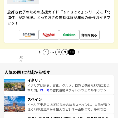
旅好き女子のための応援ガイド『ａｒｕｃｏ』シリーズに「北
海道」が新登場。とっておきの感動体験が満載の最強ガイドブ
ック！
詳細を見る
…
1
8
9
10
AD
AD
人気の国と地域から探す
イタリア
イタリアは歴史、文化、グルメ、自然と多彩な魅力にあふ
れた国。
ローマ
の古代遺跡やフィレンツェのルネッサンス
美術、ヴェネツィアの運河など、歴史あるスポットはもち
スペイン
ろん、トスカーナの美しい田園風景やアマルフィ海岸の絶
景など、自然景観も見逃せない。観光の合間には、本場の
イベリア半島のほぼ80％を占めるスペインは、太陽が降り
ピザやパスタなど、絶品のイタリア料理を堪能することも
注ぐ地中海沿岸から雄大なピレネー山脈まで、多彩な自然
できる。朝目覚めてから夜眠るまで、すべての瞬間を楽し
と文化が詰まったヨーロッパ屈指の旅行先だ。多様な地域