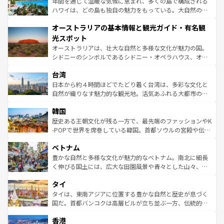
ンメントが詰まった刺激的なスポットだ。一方、アメリカ
年間を通じて温暖な気候に恵まれ、多くの島で構成される
西部には大自然が広がり、グランドキャニオンやイエロー
ハワイは、どの島も独自の魅力をもっている。大自然の神
ストーン国立公園といった絶景が堪能できる。さらに、南
秘を感じたいなら、火山が生み出した壮大な景観を誇るハ
オーストラリアの基本情報と観光ガイド・有名観
部のニューオーリンズでは、音楽と美食が融合した独特の
ワイ島は見逃せない。また、定番の観光地といえばオアフ
文化が魅力。旅行者はアメリカの各地域で異なる魅力を楽
島だが、静かな自然を求めるならマウイ島やカウアイ島が
光スポット
しみながら、その多様性と豊かな歴史を感じることができ
おすすめ。エメラルドグリーンに輝く海をはじめ、豊かな
オーストラリアは、壮大な自然と多様な文化が魅力の国。
るだろう。車でのロードトリップや列車の旅も、アメリカ
文化や歴史が息づいている。「アロハスピリット」と呼ば
シドニーのシンボルであるシドニー・オペラハウス、オー
ならではの贅沢な旅のスタイルだ。 なお、新着のアメリカ
れるおもてなしの心で訪れる人々を迎えてくれるハワイの
ストラリア東海岸北部に広がる大サンゴ礁地帯グレートバ
情報は
コンテンツ一覧
を参照してほしい。
人々、おいしいローカルフードやハワイアンミュージッ
台湾
リアリーフや大陸中央部にそびえるウルル（エアーズロッ
ク、伝統的なフラダンスなど、すべてがハワイの魅力を彩
ク）、タスマニアの美しい原生林やケアンズの熱帯雨林な
日本から約４時間ほどでたどり着く台湾は、多彩な文化と
っている。訪れるたびに新しい発見と感動が待っているハ
ど、見どころがたくさん。また、カフェやワイン、オージ
自然が織りなす魅力的な観光地。活気あふれる大都市の台
ワイを、存分に味わってほしい。 なお、新着のハワイ情報
ービーフなどの食文化も豊かで、美味しいものであふれて
北やノスタルジックな町並みが人気な九份（ジォウフェ
は
コンテンツ一覧
を参照してほしい。
韓国
いる。アクティビティも充実しており、サーフィンやダイ
ン）、静ひつな山岳地帯である台湾東部など、都市の喧騒
ビング、ハイキングなど、アウトドア好きにはたまらな
と山間の静けさが共存しており、訪れる人に新しい発見と
歴史ある王朝文化が残る一方で、最先端のファッションやK
い。オーストラリアの多彩な魅力を存分に味わいつくそ
驚きをもたらしてくれる。また、奥深い台湾の食文化も魅
-POPで世界を席巻している韓国。首都ソウルの宮殿や伝統
う。 なお、新着のオーストラリア情報は
コンテンツ一覧
を
力で、夜市などの屋台グルメから高級料理、ヘルシーで美
家屋が並ぶエリアでは韓国の歴史と文化に浸ることがで
参照してほしい。
ベトナム
容にもいいと評判のスイーツなど、バラエティ豊かな料理
き、地方に足を延ばせば四季折々の自然美を楽しむことが
が味わえる。 なお、新着の台湾情報は
コンテンツ一覧
を参
できる。そして、キムチや焼肉、絶品のストリートフード
豊かな自然と多様な文化が魅力的なベトナム。南北に細長
照してほしい。
まで、さまざまな韓国料理が待っている。夜には、韓国な
く伸びる国土には、広大な田園風景や青々とした山々、世
らではのナイトライフも堪能できる。あたたかいホスピタ
界遺産に登録された壮大な自然景観が点在し、都市部では
タイ
リティに包まれながら、韓国の多彩な魅力を心ゆくまで味
急速な発展と共に伝統が息づく。ハノイの古い町並みやホ
わってみてほしい。 なお、新着の韓国情報は
コンテンツ一
ーチミン市のフランス統治時代の建物も、独特の雰囲気を
タイは、東南アジアに位置する豊かな自然と歴史が息づく
覧
を参照してほしい。
醸し出している。また、バラエティの豊かさとおいしさで
国だ。首都バンコクは高層ビルが立ち並ぶ一方、伝統的な
世界中の食通を魅了してやまないベトナム料理も魅力のひ
寺院や市場がいたるところに点在し、古きよき文化と現代
香港
とつ。フォーやバインミー、ベトナムコーヒーなどは、ぜ
の活気が交差している。北部ではチェンマイなどの山岳地