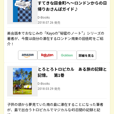
すてきな田舎町へ～ロンドンからの日
帰りおさんぽガイド♪
D-Books
2018.07.26 発売
英会話本でおなじみの「Kayoの“秘密のノート”」シリーズの
著者が、今度は自分の滞在するロンドン南東の田舎町をご紹
介！
詳細を見る
とろとろトロピカル ある旅の記録と
記憶。 第1巻
D-Books
2018.03.29 発売
子供の頃から夢見ていた南の島に滞在することになった筆者
が、島で出合うトロピカルでマジカルな45日間の記録と記