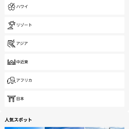
ハワイ
リゾート
アジア
中近東
アフリカ
日本
人気スポット