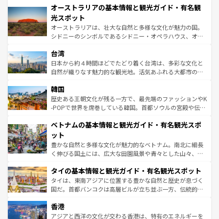
文化が魅力。旅行者はアメリカの各地域で異なる魅力を楽
オーストラリアの基本情報と観光ガイド・有名観
ワイ島は見逃せない。また、定番の観光地といえばオアフ
しみながら、その多様性と豊かな歴史を感じることができ
島だが、静かな自然を求めるならマウイ島やカウアイ島が
光スポット
るだろう。車でのロードトリップや列車の旅も、アメリカ
おすすめ。エメラルドグリーンに輝く海をはじめ、豊かな
オーストラリアは、壮大な自然と多様な文化が魅力の国。
ならではの贅沢な旅のスタイルだ。 なお、新着のアメリカ
文化や歴史が息づいている。「アロハスピリット」と呼ば
シドニーのシンボルであるシドニー・オペラハウス、オー
情報は
コンテンツ一覧
を参照してほしい。
れるおもてなしの心で訪れる人々を迎えてくれるハワイの
ストラリア東海岸北部に広がる大サンゴ礁地帯グレートバ
人々、おいしいローカルフードやハワイアンミュージッ
台湾
リアリーフや大陸中央部にそびえるウルル（エアーズロッ
ク、伝統的なフラダンスなど、すべてがハワイの魅力を彩
ク）、タスマニアの美しい原生林やケアンズの熱帯雨林な
日本から約４時間ほどでたどり着く台湾は、多彩な文化と
っている。訪れるたびに新しい発見と感動が待っているハ
ど、見どころがたくさん。また、カフェやワイン、オージ
自然が織りなす魅力的な観光地。活気あふれる大都市の台
ワイを、存分に味わってほしい。 なお、新着のハワイ情報
ービーフなどの食文化も豊かで、美味しいものであふれて
北やノスタルジックな町並みが人気な九份（ジォウフェ
は
コンテンツ一覧
を参照してほしい。
韓国
いる。アクティビティも充実しており、サーフィンやダイ
ン）、静ひつな山岳地帯である台湾東部など、都市の喧騒
ビング、ハイキングなど、アウトドア好きにはたまらな
と山間の静けさが共存しており、訪れる人に新しい発見と
歴史ある王朝文化が残る一方で、最先端のファッションやK
い。オーストラリアの多彩な魅力を存分に味わいつくそ
驚きをもたらしてくれる。また、奥深い台湾の食文化も魅
-POPで世界を席巻している韓国。首都ソウルの宮殿や伝統
う。 なお、新着のオーストラリア情報は
コンテンツ一覧
を
力で、夜市などの屋台グルメから高級料理、ヘルシーで美
家屋が並ぶエリアでは韓国の歴史と文化に浸ることがで
参照してほしい。
ベトナムの基本情報と観光ガイド・有名観光スポ
容にもいいと評判のスイーツなど、バラエティ豊かな料理
き、地方に足を延ばせば四季折々の自然美を楽しむことが
が味わえる。 なお、新着の台湾情報は
コンテンツ一覧
を参
できる。そして、キムチや焼肉、絶品のストリートフード
ット
照してほしい。
まで、さまざまな韓国料理が待っている。夜には、韓国な
豊かな自然と多様な文化が魅力的なベトナム。南北に細長
らではのナイトライフも堪能できる。あたたかいホスピタ
く伸びる国土には、広大な田園風景や青々とした山々、世
リティに包まれながら、韓国の多彩な魅力を心ゆくまで味
界遺産に登録された壮大な自然景観が点在し、都市部では
わってみてほしい。 なお、新着の韓国情報は
コンテンツ一
タイの基本情報と観光ガイド・有名観光スポット
急速な発展と共に伝統が息づく。ハノイの古い町並みやホ
覧
を参照してほしい。
ーチミン市のフランス統治時代の建物も、独特の雰囲気を
タイは、東南アジアに位置する豊かな自然と歴史が息づく
醸し出している。また、バラエティの豊かさとおいしさで
国だ。首都バンコクは高層ビルが立ち並ぶ一方、伝統的な
世界中の食通を魅了してやまないベトナム料理も魅力のひ
寺院や市場がいたるところに点在し、古きよき文化と現代
香港
とつ。フォーやバインミー、ベトナムコーヒーなどは、ぜ
の活気が交差している。北部ではチェンマイなどの山岳地
ひ現地で味わいたい。どの地域を訪れてもあたたかい人々
帯で自然と触れ合い、南部ではプーケットやクラビの美し
アジアと西洋の文化が交わる香港は、特有のエネルギーを