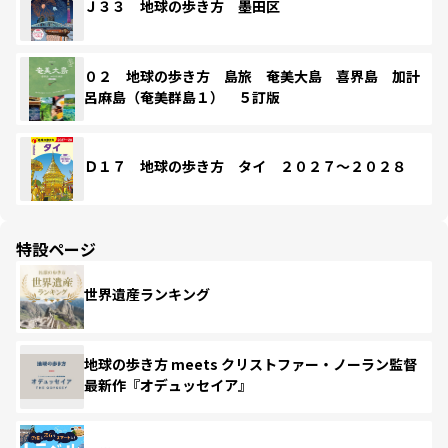
Ｊ３３ 地球の歩き方 墨田区
０２ 地球の歩き方 島旅 奄美大島 喜界島 加計
呂麻島（奄美群島１） ５訂版
Ｄ１７ 地球の歩き方 タイ ２０２７～２０２８
特設ページ
世界遺産ランキング
地球の歩き方 meets クリストファー・ノーラン監督
最新作『オデュッセイア』