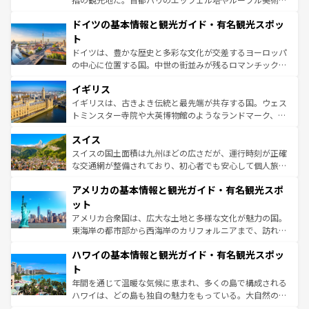
の城塞都市、穏やかなビーチリゾートまで多彩な表情を見
といった象徴的なスポットから、田舎町の古風な美しさま
せる。地方によって風土や気候が異なるスペインはその個
ドイツの基本情報と観光ガイド・有名観光スポッ
で、幅広い魅力が詰まっている。華麗な宮殿、歴史的な大
性で訪れる人を魅了する。 なお、新着のスペイン情報は
コ
聖堂、美しいビーチ、そして豊かな自然が、訪れる者を心
ト
ンテンツ一覧
を参照してほしい。
から魅了する。また、フランスは美食の国としても知ら
ドイツは、豊かな歴史と多彩な文化が交差するヨーロッパ
れ、フランス料理はユネスコ無形文化遺産にも登録されて
の中心に位置する国。中世の街並みが残るロマンチック街
いる。シャンパンの発祥地であるランス、プロヴァンスの
道から、未来を先取りするようなモダンな都市まで多様な
香り高いラベンダー畑など、多彩な楽しみ方が可能だ。さ
イギリス
顔を持つこの国は、どこを歩いても飽きることがない。ベ
らに、パリ以外の地域にも魅力が溢れており、どの街角に
ルリンの文化的活気、バイエルン州のアルプスの絶景、そ
イギリスは、古きよき伝統と最先端が共存する国。ウェス
も豊かな歴史と文化が息づいている。パリ以外の個性あふ
してライン川沿いのワイン畑といった風景は必見。ビール
トミンスター寺院や大英博物館のようなランドマーク、歴
れる地方に足を運ぶとそれぞれで全く異なる文化を体験で
とソーセージを味わいながら地元の人と過ごす楽しい時間
史ある大学都市、美しい丘陵地帯や牧歌的な風景など、エ
きるだろう。 なお、新着のフランス情報は
コンテンツ一覧
スイス
は、お酒好きな人にはぜひ体験してほしい。 なお、新着の
リアごとに異なる魅力がある。また、優雅なアフタヌーン
を参照してほしい。
ドイツ情報は
コンテンツ一覧
を参照してほしい。
ティー、ビール好きにはたまらない英国パブ、サッカー観
スイスの国土面積は九州ほどの広さだが、運行時刻が正確
戦など、本場だからこそできる体験も豊富。イギリスを旅
な交通網が整備されており、初心者でも安心して個人旅行
して楽しみつくそう。 なお、新着のイギリス情報は
コンテ
を楽しめる。日本同様に時刻表どおりの旅が可能だ。中世
アメリカの基本情報と観光ガイド・有名観光スポ
ンツ一覧
を参照してほしい。
の建物がそのまま残る町や、スイスならではのユニークな
博物館もあり、アルプス観光だけでなく町歩きも満喫する
ット
ことができる。国民の所得が高いため物価も高いが、旅行
アメリカ合衆国は、広大な土地と多様な文化が魅力の国。
者向けの交通パス提供のサービスもあり、うまく活用すれ
東海岸の都市部から西海岸のカリフォルニアまで、訪れる
ば市内交通費無料で観光を楽しむこともできる。 なお、新
場所ごとに異なる風景と体験が待っている。ニューヨーク
着のスイス情報は
コンテンツ一覧
を参照してほしい。
ハワイの基本情報と観光ガイド・有名観光スポッ
のような巨大都市は、観光、ショッピング、エンターテイ
ンメントが詰まった刺激的なスポットだ。一方、アメリカ
ト
西部には大自然が広がり、グランドキャニオンやイエロー
年間を通じて温暖な気候に恵まれ、多くの島で構成される
ストーン国立公園といった絶景が堪能できる。さらに、南
ハワイは、どの島も独自の魅力をもっている。大自然の神
部のニューオーリンズでは、音楽と美食が融合した独特の
秘を感じたいなら、火山が生み出した壮大な景観を誇るハ