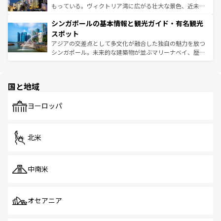
が旅行者を迎えてくれるので、きっと忘れられない旅にな
いビーチでリゾート気分を楽しむことができる。タイ料理
もっている。ヴィクトリア湾に広がる壮大な景色、近未来
るはずだ。 なお、新着のベトナム情報は
コンテンツ一覧
を
は世界的に有名で、屋台から高級レストランまで味覚を刺
的なアートスポット、そして歴史と現代が融合した町並
参照してほしい。
シンガポールの基本情報と観光ガイド・有名観光
激する。気候は一年中温暖で、どの季節にも異なる楽しみ
み、どこを訪れても感動するはず。観光スポットが密集し
が待っている。親しみやすいタイの人々、仏教を中心とし
ており、効率よく見どころを回れるのも魅力。息をのむよ
スポット
た文化、そして多様な観光資源が、訪れる旅人を魅了し続
うな絶景から文化的な体験まで、香港を存分に楽しみ尽く
アジアの交差点として多文化が融合した独自の魅力を放つ
ける。 なお、新着のタイ情報は
コンテンツ一覧
を参照して
そう。 なお、新着の香港情報は
コンテンツ一覧
を参照して
シンガポール。未来的な建築物が並ぶマリーナベイ、歴史
ほしい。
ほしい。
と伝統を感じられるエスニックタウン、多数の緑豊かな公
園や自然保護区など、自然が調和した近代的な景観と文化
の多様性あふれるカラフルな町は、どこを歩いても新しい
国と地域
発見がある。さらに、治安のよさや充実した公共交通機関
も、旅行者にとっては魅力的なポイント。グルメも豊富
で、ホーカーズは地元の風情を楽しめる外せないスポット
ヨーロッパ
だ。訪れる人を飽きさせないシンガポールで、多様な魅力
を体感しよう。 なお、新着のシンガポール情報は
コンテン
ツ一覧
を参照してほしい。
北米
中南米
オセアニア