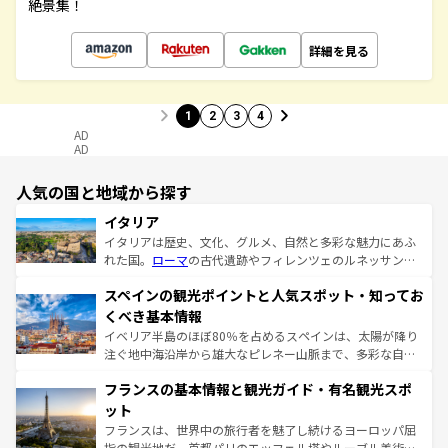
絶景集！
詳細を見る
1
2
3
4
AD
AD
人気の国と地域から探す
イタリア
イタリアは歴史、文化、グルメ、自然と多彩な魅力にあふ
れた国。
ローマ
の古代遺跡やフィレンツェのルネッサンス
美術、ヴェネツィアの運河など、歴史あるスポットはもち
スペインの観光ポイントと人気スポット・知ってお
ろん、トスカーナの美しい田園風景やアマルフィ海岸の絶
景など、自然景観も見逃せない。観光の合間には、本場の
くべき基本情報
ピザやパスタなど、絶品のイタリア料理を堪能することも
イベリア半島のほぼ80％を占めるスペインは、太陽が降り
できる。朝目覚めてから夜眠るまで、すべての瞬間を楽し
注ぐ地中海沿岸から雄大なピレネー山脈まで、多彩な自然
ませてくれるイタリアで、忘れられない旅をしてみよう！
と文化が詰まったヨーロッパ屈指の旅行先だ。多様な地域
なお、新着のイタリア情報は
コンテンツ一覧
を参照してほ
フランスの基本情報と観光ガイド・有名観光スポ
文化が根付くこの国では、情熱的なフラメンコ、熱気あふ
しい。
れる闘牛、そして美味しいタパスが生活の一部となってい
ット
る。首都マドリードの洗練された雰囲気や、バルセロナの
フランスは、世界中の旅行者を魅了し続けるヨーロッパ屈
アートに溢れた街角から、地方では古代ローマ遺跡や中世
指の観光地だ。首都パリのエッフェル塔やルーブル美術館