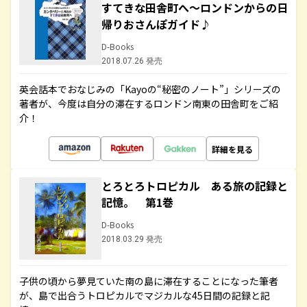
すてきな田舎町へ～ロンドンからの日
帰りおさんぽガイド♪
D-Books
2018.07.26 発売
英会話本でおなじみの「Kayoの“秘密のノート”」シリーズの
著者が、今度は自分の滞在するロンドン南東の田舎町をご紹
介！
詳細を見る
とろとろトロピカル ある旅の記録と
記憶。 第1巻
D-Books
2018.03.29 発売
子供の頃から夢見ていた南の島に滞在することになった筆者
が、島で出合うトロピカルでマジカルな45日間の記録と記