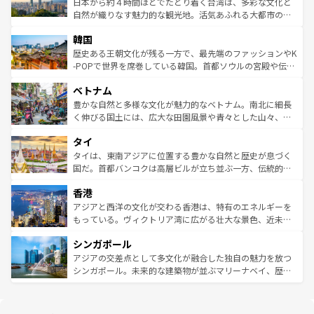
人々、おいしいローカルフードやハワイアンミュージッ
ク）、タスマニアの美しい原生林やケアンズの熱帯雨林な
日本から約４時間ほどでたどり着く台湾は、多彩な文化と
ク、伝統的なフラダンスなど、すべてがハワイの魅力を彩
ど、見どころがたくさん。また、カフェやワイン、オージ
自然が織りなす魅力的な観光地。活気あふれる大都市の台
っている。訪れるたびに新しい発見と感動が待っているハ
ービーフなどの食文化も豊かで、美味しいものであふれて
北やノスタルジックな町並みが人気な九份（ジォウフェ
ワイを、存分に味わってほしい。 なお、新着のハワイ情報
韓国
いる。アクティビティも充実しており、サーフィンやダイ
ン）、静ひつな山岳地帯である台湾東部など、都市の喧騒
は
コンテンツ一覧
を参照してほしい。
ビング、ハイキングなど、アウトドア好きにはたまらな
と山間の静けさが共存しており、訪れる人に新しい発見と
歴史ある王朝文化が残る一方で、最先端のファッションやK
い。オーストラリアの多彩な魅力を存分に味わいつくそ
驚きをもたらしてくれる。また、奥深い台湾の食文化も魅
-POPで世界を席巻している韓国。首都ソウルの宮殿や伝統
う。 なお、新着のオーストラリア情報は
コンテンツ一覧
を
力で、夜市などの屋台グルメから高級料理、ヘルシーで美
家屋が並ぶエリアでは韓国の歴史と文化に浸ることがで
参照してほしい。
ベトナム
容にもいいと評判のスイーツなど、バラエティ豊かな料理
き、地方に足を延ばせば四季折々の自然美を楽しむことが
が味わえる。 なお、新着の台湾情報は
コンテンツ一覧
を参
できる。そして、キムチや焼肉、絶品のストリートフード
豊かな自然と多様な文化が魅力的なベトナム。南北に細長
照してほしい。
まで、さまざまな韓国料理が待っている。夜には、韓国な
く伸びる国土には、広大な田園風景や青々とした山々、世
らではのナイトライフも堪能できる。あたたかいホスピタ
界遺産に登録された壮大な自然景観が点在し、都市部では
タイ
リティに包まれながら、韓国の多彩な魅力を心ゆくまで味
急速な発展と共に伝統が息づく。ハノイの古い町並みやホ
わってみてほしい。 なお、新着の韓国情報は
コンテンツ一
ーチミン市のフランス統治時代の建物も、独特の雰囲気を
タイは、東南アジアに位置する豊かな自然と歴史が息づく
覧
を参照してほしい。
醸し出している。また、バラエティの豊かさとおいしさで
国だ。首都バンコクは高層ビルが立ち並ぶ一方、伝統的な
世界中の食通を魅了してやまないベトナム料理も魅力のひ
寺院や市場がいたるところに点在し、古きよき文化と現代
香港
とつ。フォーやバインミー、ベトナムコーヒーなどは、ぜ
の活気が交差している。北部ではチェンマイなどの山岳地
ひ現地で味わいたい。どの地域を訪れてもあたたかい人々
帯で自然と触れ合い、南部ではプーケットやクラビの美し
アジアと西洋の文化が交わる香港は、特有のエネルギーを
が旅行者を迎えてくれるので、きっと忘れられない旅にな
いビーチでリゾート気分を楽しむことができる。タイ料理
もっている。ヴィクトリア湾に広がる壮大な景色、近未来
るはずだ。 なお、新着のベトナム情報は
コンテンツ一覧
を
は世界的に有名で、屋台から高級レストランまで味覚を刺
的なアートスポット、そして歴史と現代が融合した町並
参照してほしい。
シンガポール
激する。気候は一年中温暖で、どの季節にも異なる楽しみ
み、どこを訪れても感動するはず。観光スポットが密集し
が待っている。親しみやすいタイの人々、仏教を中心とし
ており、効率よく見どころを回れるのも魅力。息をのむよ
アジアの交差点として多文化が融合した独自の魅力を放つ
た文化、そして多様な観光資源が、訪れる旅人を魅了し続
うな絶景から文化的な体験まで、香港を存分に楽しみ尽く
シンガポール。未来的な建築物が並ぶマリーナベイ、歴史
ける。 なお、新着のタイ情報は
コンテンツ一覧
を参照して
そう。 なお、新着の香港情報は
コンテンツ一覧
を参照して
と伝統を感じられるエスニックタウン、多数の緑豊かな公
ほしい。
ほしい。
園や自然保護区など、自然が調和した近代的な景観と文化
の多様性あふれるカラフルな町は、どこを歩いても新しい