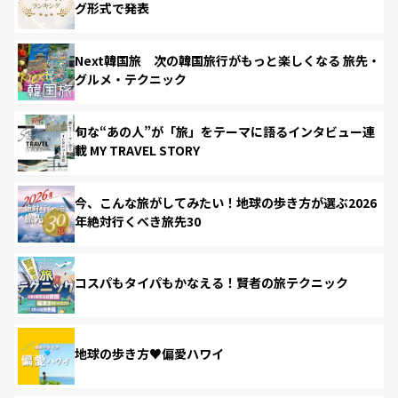
グ形式で発表
Next韓国旅 次の韓国旅行がもっと楽しくなる 旅先・
グルメ・テクニック
旬な“あの人”が「旅」をテーマに語るインタビュー連
載 MY TRAVEL STORY
今、こんな旅がしてみたい！地球の歩き方が選ぶ2026
年絶対行くべき旅先30
コスパもタイパもかなえる！賢者の旅テクニック
地球の歩き方♥偏愛ハワイ