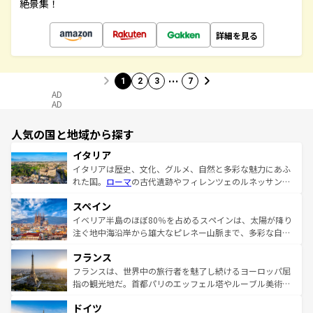
絶景集！
詳細を見る
…
1
2
3
7
AD
AD
人気の国と地域から探す
イタリア
イタリアは歴史、文化、グルメ、自然と多彩な魅力にあふ
れた国。
ローマ
の古代遺跡やフィレンツェのルネッサンス
美術、ヴェネツィアの運河など、歴史あるスポットはもち
スペイン
ろん、トスカーナの美しい田園風景やアマルフィ海岸の絶
景など、自然景観も見逃せない。観光の合間には、本場の
イベリア半島のほぼ80％を占めるスペインは、太陽が降り
ピザやパスタなど、絶品のイタリア料理を堪能することも
注ぐ地中海沿岸から雄大なピレネー山脈まで、多彩な自然
できる。朝目覚めてから夜眠るまで、すべての瞬間を楽し
と文化が詰まったヨーロッパ屈指の旅行先だ。多様な地域
フランス
ませてくれるイタリアで、忘れられない旅をしてみよう！
文化が根付くこの国では、情熱的なフラメンコ、熱気あふ
なお、新着のイタリア情報は
コンテンツ一覧
を参照してほ
れる闘牛、そして美味しいタパスが生活の一部となってい
フランスは、世界中の旅行者を魅了し続けるヨーロッパ屈
しい。
る。首都マドリードの洗練された雰囲気や、バルセロナの
指の観光地だ。首都パリのエッフェル塔やルーブル美術館
アートに溢れた街角から、地方では古代ローマ遺跡や中世
といった象徴的なスポットから、田舎町の古風な美しさま
ドイツ
の城塞都市、穏やかなビーチリゾートまで多彩な表情を見
で、幅広い魅力が詰まっている。華麗な宮殿、歴史的な大