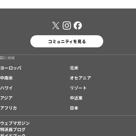
コミュニティを見る
国と地域
ヨーロッパ
北米
中南米
オセアニア
ハワイ
リゾート
アジア
中近東
アフリカ
日本
ウェブマガジン
特派員ブログ
ガイドブック