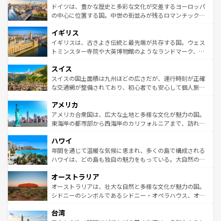
せる。地方によって風土や気候が異なるスペインはその個
聖堂、美しいビーチ、そして豊かな自然が、訪れる者を心
ドイツは、豊かな歴史と多彩な文化が交差するヨーロッパ
性で訪れる人を魅了する。 なお、新着のスペイン情報は
コ
から魅了する。また、フランスは美食の国としても知ら
の中心に位置する国。中世の街並みが残るロマンチック街
ンテンツ一覧
を参照してほしい。
れ、フランス料理はユネスコ無形文化遺産にも登録されて
道から、未来を先取りするようなモダンな都市まで多様な
イギリス
いる。シャンパンの発祥地であるランス、プロヴァンスの
顔を持つこの国は、どこを歩いても飽きることがない。ベ
香り高いラベンダー畑など、多彩な楽しみ方が可能だ。さ
ルリンの文化的活気、バイエルン州のアルプスの絶景、そ
イギリスは、古きよき伝統と最先端が共存する国。ウェス
らに、パリ以外の地域にも魅力が溢れており、どの街角に
してライン川沿いのワイン畑といった風景は必見。ビール
トミンスター寺院や大英博物館のようなランドマーク、歴
も豊かな歴史と文化が息づいている。パリ以外の個性あふ
とソーセージを味わいながら地元の人と過ごす楽しい時間
史ある大学都市、美しい丘陵地帯や牧歌的な風景など、エ
れる地方に足を運ぶとそれぞれで全く異なる文化を体験で
スイス
は、お酒好きな人にはぜひ体験してほしい。 なお、新着の
リアごとに異なる魅力がある。また、優雅なアフタヌーン
きるだろう。 なお、新着のフランス情報は
コンテンツ一覧
ドイツ情報は
コンテンツ一覧
を参照してほしい。
ティー、ビール好きにはたまらない英国パブ、サッカー観
スイスの国土面積は九州ほどの広さだが、運行時刻が正確
を参照してほしい。
戦など、本場だからこそできる体験も豊富。イギリスを旅
な交通網が整備されており、初心者でも安心して個人旅行
して楽しみつくそう。 なお、新着のイギリス情報は
コンテ
を楽しめる。日本同様に時刻表どおりの旅が可能だ。中世
アメリカ
ンツ一覧
を参照してほしい。
の建物がそのまま残る町や、スイスならではのユニークな
博物館もあり、アルプス観光だけでなく町歩きも満喫する
アメリカ合衆国は、広大な土地と多様な文化が魅力の国。
ことができる。国民の所得が高いため物価も高いが、旅行
東海岸の都市部から西海岸のカリフォルニアまで、訪れる
者向けの交通パス提供のサービスもあり、うまく活用すれ
場所ごとに異なる風景と体験が待っている。ニューヨーク
ハワイ
ば市内交通費無料で観光を楽しむこともできる。 なお、新
のような巨大都市は、観光、ショッピング、エンターテイ
着のスイス情報は
コンテンツ一覧
を参照してほしい。
ンメントが詰まった刺激的なスポットだ。一方、アメリカ
年間を通じて温暖な気候に恵まれ、多くの島で構成される
西部には大自然が広がり、グランドキャニオンやイエロー
ハワイは、どの島も独自の魅力をもっている。大自然の神
ストーン国立公園といった絶景が堪能できる。さらに、南
秘を感じたいなら、火山が生み出した壮大な景観を誇るハ
オーストラリア
部のニューオーリンズでは、音楽と美食が融合した独特の
ワイ島は見逃せない。また、定番の観光地といえばオアフ
文化が魅力。旅行者はアメリカの各地域で異なる魅力を楽
島だが、静かな自然を求めるならマウイ島やカウアイ島が
オーストラリアは、壮大な自然と多様な文化が魅力の国。
しみながら、その多様性と豊かな歴史を感じることができ
おすすめ。エメラルドグリーンに輝く海をはじめ、豊かな
シドニーのシンボルであるシドニー・オペラハウス、オー
るだろう。車でのロードトリップや列車の旅も、アメリカ
文化や歴史が息づいている。「アロハスピリット」と呼ば
ストラリア東海岸北部に広がる大サンゴ礁地帯グレートバ
ならではの贅沢な旅のスタイルだ。 なお、新着のアメリカ
台湾
れるおもてなしの心で訪れる人々を迎えてくれるハワイの
リアリーフや大陸中央部にそびえるウルル（エアーズロッ
情報は
コンテンツ一覧
を参照してほしい。