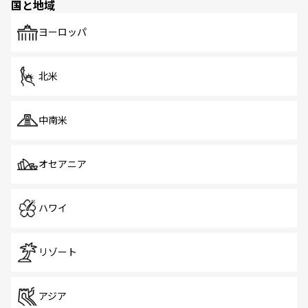
国と地域
発見がある。さらに、治安のよさや充実した公共交通機関
も、旅行者にとっては魅力的なポイント。グルメも豊富
で、ホーカーズは地元の風情を楽しめる外せないスポット
ヨーロッパ
だ。訪れる人を飽きさせないシンガポールで、多様な魅力
を体感しよう。 なお、新着のシンガポール情報は
コンテン
ツ一覧
を参照してほしい。
北米
中南米
オセアニア
ハワイ
リゾート
アジア