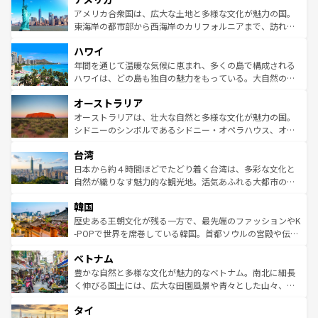
博物館もあり、アルプス観光だけでなく町歩きも満喫する
アメリカ合衆国は、広大な土地と多様な文化が魅力の国。
ことができる。国民の所得が高いため物価も高いが、旅行
東海岸の都市部から西海岸のカリフォルニアまで、訪れる
者向けの交通パス提供のサービスもあり、うまく活用すれ
場所ごとに異なる風景と体験が待っている。ニューヨーク
ハワイ
ば市内交通費無料で観光を楽しむこともできる。 なお、新
のような巨大都市は、観光、ショッピング、エンターテイ
着のスイス情報は
コンテンツ一覧
を参照してほしい。
ンメントが詰まった刺激的なスポットだ。一方、アメリカ
年間を通じて温暖な気候に恵まれ、多くの島で構成される
西部には大自然が広がり、グランドキャニオンやイエロー
ハワイは、どの島も独自の魅力をもっている。大自然の神
ストーン国立公園といった絶景が堪能できる。さらに、南
秘を感じたいなら、火山が生み出した壮大な景観を誇るハ
オーストラリア
部のニューオーリンズでは、音楽と美食が融合した独特の
ワイ島は見逃せない。また、定番の観光地といえばオアフ
文化が魅力。旅行者はアメリカの各地域で異なる魅力を楽
島だが、静かな自然を求めるならマウイ島やカウアイ島が
オーストラリアは、壮大な自然と多様な文化が魅力の国。
しみながら、その多様性と豊かな歴史を感じることができ
おすすめ。エメラルドグリーンに輝く海をはじめ、豊かな
シドニーのシンボルであるシドニー・オペラハウス、オー
るだろう。車でのロードトリップや列車の旅も、アメリカ
文化や歴史が息づいている。「アロハスピリット」と呼ば
ストラリア東海岸北部に広がる大サンゴ礁地帯グレートバ
ならではの贅沢な旅のスタイルだ。 なお、新着のアメリカ
台湾
れるおもてなしの心で訪れる人々を迎えてくれるハワイの
リアリーフや大陸中央部にそびえるウルル（エアーズロッ
情報は
コンテンツ一覧
を参照してほしい。
人々、おいしいローカルフードやハワイアンミュージッ
ク）、タスマニアの美しい原生林やケアンズの熱帯雨林な
日本から約４時間ほどでたどり着く台湾は、多彩な文化と
ク、伝統的なフラダンスなど、すべてがハワイの魅力を彩
ど、見どころがたくさん。また、カフェやワイン、オージ
自然が織りなす魅力的な観光地。活気あふれる大都市の台
っている。訪れるたびに新しい発見と感動が待っているハ
ービーフなどの食文化も豊かで、美味しいものであふれて
北やノスタルジックな町並みが人気な九份（ジォウフェ
ワイを、存分に味わってほしい。 なお、新着のハワイ情報
韓国
いる。アクティビティも充実しており、サーフィンやダイ
ン）、静ひつな山岳地帯である台湾東部など、都市の喧騒
は
コンテンツ一覧
を参照してほしい。
ビング、ハイキングなど、アウトドア好きにはたまらな
と山間の静けさが共存しており、訪れる人に新しい発見と
歴史ある王朝文化が残る一方で、最先端のファッションやK
い。オーストラリアの多彩な魅力を存分に味わいつくそ
驚きをもたらしてくれる。また、奥深い台湾の食文化も魅
-POPで世界を席巻している韓国。首都ソウルの宮殿や伝統
う。 なお、新着のオーストラリア情報は
コンテンツ一覧
を
力で、夜市などの屋台グルメから高級料理、ヘルシーで美
家屋が並ぶエリアでは韓国の歴史と文化に浸ることがで
参照してほしい。
ベトナム
容にもいいと評判のスイーツなど、バラエティ豊かな料理
き、地方に足を延ばせば四季折々の自然美を楽しむことが
が味わえる。 なお、新着の台湾情報は
コンテンツ一覧
を参
できる。そして、キムチや焼肉、絶品のストリートフード
豊かな自然と多様な文化が魅力的なベトナム。南北に細長
照してほしい。
まで、さまざまな韓国料理が待っている。夜には、韓国な
く伸びる国土には、広大な田園風景や青々とした山々、世
らではのナイトライフも堪能できる。あたたかいホスピタ
界遺産に登録された壮大な自然景観が点在し、都市部では
タイ
リティに包まれながら、韓国の多彩な魅力を心ゆくまで味
急速な発展と共に伝統が息づく。ハノイの古い町並みやホ