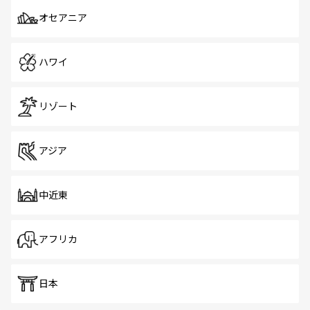
オセアニア
ハワイ
リゾート
アジア
中近東
アフリカ
日本