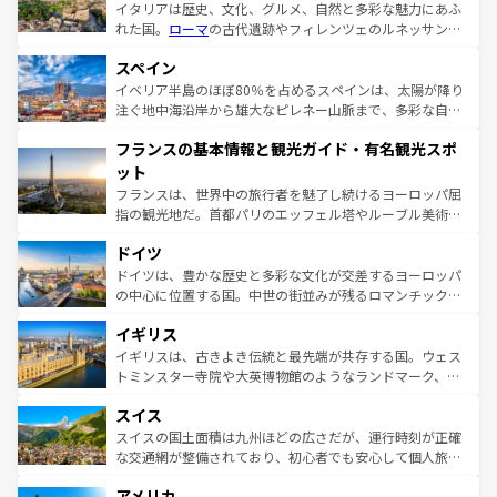
イタリアは歴史、文化、グルメ、自然と多彩な魅力にあふ
れた国。
ローマ
の古代遺跡やフィレンツェのルネッサンス
美術、ヴェネツィアの運河など、歴史あるスポットはもち
スペイン
ろん、トスカーナの美しい田園風景やアマルフィ海岸の絶
景など、自然景観も見逃せない。観光の合間には、本場の
イベリア半島のほぼ80％を占めるスペインは、太陽が降り
ピザやパスタなど、絶品のイタリア料理を堪能することも
注ぐ地中海沿岸から雄大なピレネー山脈まで、多彩な自然
できる。朝目覚めてから夜眠るまで、すべての瞬間を楽し
と文化が詰まったヨーロッパ屈指の旅行先だ。多様な地域
フランスの基本情報と観光ガイド・有名観光スポ
ませてくれるイタリアで、忘れられない旅をしてみよう！
文化が根付くこの国では、情熱的なフラメンコ、熱気あふ
なお、新着のイタリア情報は
コンテンツ一覧
を参照してほ
れる闘牛、そして美味しいタパスが生活の一部となってい
ット
しい。
る。首都マドリードの洗練された雰囲気や、バルセロナの
フランスは、世界中の旅行者を魅了し続けるヨーロッパ屈
アートに溢れた街角から、地方では古代ローマ遺跡や中世
指の観光地だ。首都パリのエッフェル塔やルーブル美術館
の城塞都市、穏やかなビーチリゾートまで多彩な表情を見
といった象徴的なスポットから、田舎町の古風な美しさま
せる。地方によって風土や気候が異なるスペインはその個
ドイツ
で、幅広い魅力が詰まっている。華麗な宮殿、歴史的な大
性で訪れる人を魅了する。 なお、新着のスペイン情報は
コ
聖堂、美しいビーチ、そして豊かな自然が、訪れる者を心
ドイツは、豊かな歴史と多彩な文化が交差するヨーロッパ
ンテンツ一覧
を参照してほしい。
から魅了する。また、フランスは美食の国としても知ら
の中心に位置する国。中世の街並みが残るロマンチック街
れ、フランス料理はユネスコ無形文化遺産にも登録されて
道から、未来を先取りするようなモダンな都市まで多様な
イギリス
いる。シャンパンの発祥地であるランス、プロヴァンスの
顔を持つこの国は、どこを歩いても飽きることがない。ベ
香り高いラベンダー畑など、多彩な楽しみ方が可能だ。さ
ルリンの文化的活気、バイエルン州のアルプスの絶景、そ
イギリスは、古きよき伝統と最先端が共存する国。ウェス
らに、パリ以外の地域にも魅力が溢れており、どの街角に
してライン川沿いのワイン畑といった風景は必見。ビール
トミンスター寺院や大英博物館のようなランドマーク、歴
も豊かな歴史と文化が息づいている。パリ以外の個性あふ
とソーセージを味わいながら地元の人と過ごす楽しい時間
史ある大学都市、美しい丘陵地帯や牧歌的な風景など、エ
れる地方に足を運ぶとそれぞれで全く異なる文化を体験で
スイス
は、お酒好きな人にはぜひ体験してほしい。 なお、新着の
リアごとに異なる魅力がある。また、優雅なアフタヌーン
きるだろう。 なお、新着のフランス情報は
コンテンツ一覧
ドイツ情報は
コンテンツ一覧
を参照してほしい。
ティー、ビール好きにはたまらない英国パブ、サッカー観
スイスの国土面積は九州ほどの広さだが、運行時刻が正確
を参照してほしい。
戦など、本場だからこそできる体験も豊富。イギリスを旅
な交通網が整備されており、初心者でも安心して個人旅行
して楽しみつくそう。 なお、新着のイギリス情報は
コンテ
を楽しめる。日本同様に時刻表どおりの旅が可能だ。中世
アメリカ
ンツ一覧
を参照してほしい。
の建物がそのまま残る町や、スイスならではのユニークな