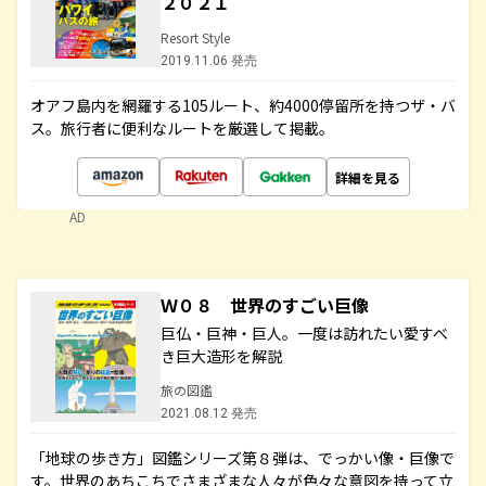
２０２１
Resort Style
2019.11.06 発売
オアフ島内を網羅する105ルート、約4000停留所を持つザ・バ
ス。旅行者に便利なルートを厳選して掲載。
詳細を見る
AD
Ｗ０８ 世界のすごい巨像
巨仏・巨神・巨人。一度は訪れたい愛すべ
き巨大造形を解説
旅の図鑑
2021.08.12 発売
「地球の歩き方」図鑑シリーズ第８弾は、でっかい像・巨像で
す。世界のあちこちでさまざまな人々が色々な意図を持って立