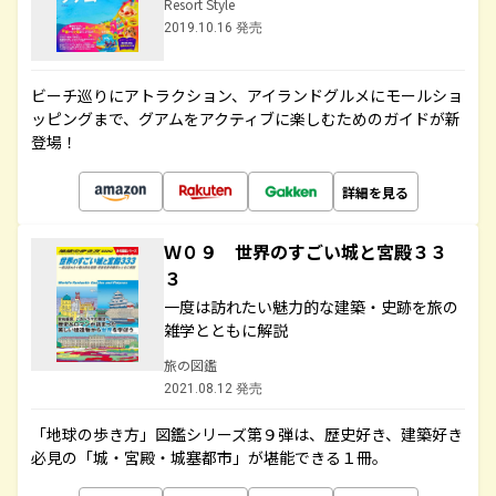
Resort Style
2019.10.16 発売
ビーチ巡りにアトラクション、アイランドグルメにモールショ
ッピングまで、グアムをアクティブに楽しむためのガイドが新
登場！
詳細を見る
Ｗ０９ 世界のすごい城と宮殿３３
３
一度は訪れたい魅力的な建築・史跡を旅の
雑学とともに解説
旅の図鑑
2021.08.12 発売
「地球の歩き方」図鑑シリーズ第９弾は、歴史好き、建築好き
必見の「城・宮殿・城塞都市」が堪能できる１冊。