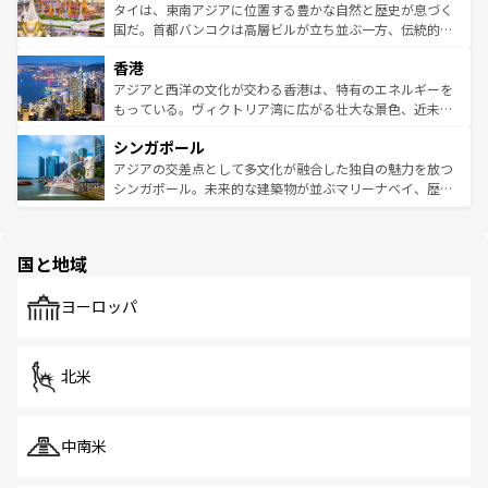
わってみてほしい。 なお、新着の韓国情報は
コンテンツ一
ーチミン市のフランス統治時代の建物も、独特の雰囲気を
タイは、東南アジアに位置する豊かな自然と歴史が息づく
覧
を参照してほしい。
醸し出している。また、バラエティの豊かさとおいしさで
国だ。首都バンコクは高層ビルが立ち並ぶ一方、伝統的な
世界中の食通を魅了してやまないベトナム料理も魅力のひ
寺院や市場がいたるところに点在し、古きよき文化と現代
香港
とつ。フォーやバインミー、ベトナムコーヒーなどは、ぜ
の活気が交差している。北部ではチェンマイなどの山岳地
ひ現地で味わいたい。どの地域を訪れてもあたたかい人々
帯で自然と触れ合い、南部ではプーケットやクラビの美し
アジアと西洋の文化が交わる香港は、特有のエネルギーを
が旅行者を迎えてくれるので、きっと忘れられない旅にな
いビーチでリゾート気分を楽しむことができる。タイ料理
もっている。ヴィクトリア湾に広がる壮大な景色、近未来
るはずだ。 なお、新着のベトナム情報は
コンテンツ一覧
を
は世界的に有名で、屋台から高級レストランまで味覚を刺
的なアートスポット、そして歴史と現代が融合した町並
参照してほしい。
シンガポール
激する。気候は一年中温暖で、どの季節にも異なる楽しみ
み、どこを訪れても感動するはず。観光スポットが密集し
が待っている。親しみやすいタイの人々、仏教を中心とし
ており、効率よく見どころを回れるのも魅力。息をのむよ
アジアの交差点として多文化が融合した独自の魅力を放つ
た文化、そして多様な観光資源が、訪れる旅人を魅了し続
うな絶景から文化的な体験まで、香港を存分に楽しみ尽く
シンガポール。未来的な建築物が並ぶマリーナベイ、歴史
ける。 なお、新着のタイ情報は
コンテンツ一覧
を参照して
そう。 なお、新着の香港情報は
コンテンツ一覧
を参照して
と伝統を感じられるエスニックタウン、多数の緑豊かな公
ほしい。
ほしい。
園や自然保護区など、自然が調和した近代的な景観と文化
の多様性あふれるカラフルな町は、どこを歩いても新しい
国と地域
発見がある。さらに、治安のよさや充実した公共交通機関
も、旅行者にとっては魅力的なポイント。グルメも豊富
で、ホーカーズは地元の風情を楽しめる外せないスポット
ヨーロッパ
だ。訪れる人を飽きさせないシンガポールで、多様な魅力
を体感しよう。 なお、新着のシンガポール情報は
コンテン
ツ一覧
を参照してほしい。
北米
中南米