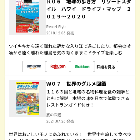
Ｒ０６ 地球の歩き方 リゾートスタ
イル ハワイ ドライブ・マップ ２
０１９～２０２０
Resort Style
2018.12.05 発売
ワイキキから遠く離れた静かな入り江で過ごしたり、都会の喧
噪から遠く離れた離島を気の向くままにドライブを楽しむ
詳細を見る
Ｗ０７ 世界のグルメ図鑑
１１６の国と地域の名物料理を食の雑学と
ともに解説 本場の味を日本で体験できる
レストランガイド付き！
旅の図鑑
2021.07.26 発売
世界はおいしいモノにあふれている！ 世界中を旅して食べ歩