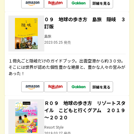
詳細を見る
０９ 地球の歩き方 島旅 隠岐 ３
訂版
島旅
2023.05.25 発売
１冊丸ごと隠岐だけのガイドブック。出雲空港から約３０分。
そこには世界が認めた個性豊かな絶景と、豊かな人々の営みが
あった！
詳細を見る
Ｒ０９ 地球の歩き方 リゾートスタ
イル こどもと行くグアム ２０１９
～２０２０
Resort Style
2019.03.27 発売