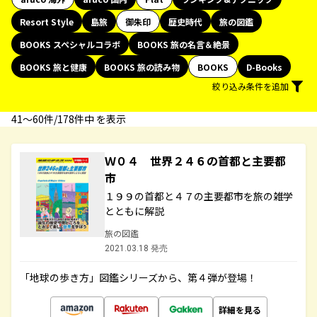
Resort Style
島旅
御朱印
歴史時代
旅の図鑑
BOOKS スペシャルコラボ
BOOKS 旅の名言＆絶景
BOOKS 旅と健康
BOOKS 旅の読み物
BOOKS
D-Books
絞り込み条件を追加
41〜60件/178件中 を表示
Ｗ０４ 世界２４６の首都と主要都
市
１９９の首都と４７の主要都市を旅の雑学
とともに解説
旅の図鑑
2021.03.18 発売
「地球の歩き方」図鑑シリーズから、第４弾が登場！
詳細を見る