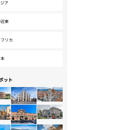
アジア
中近東
アフリカ
日本
ポット