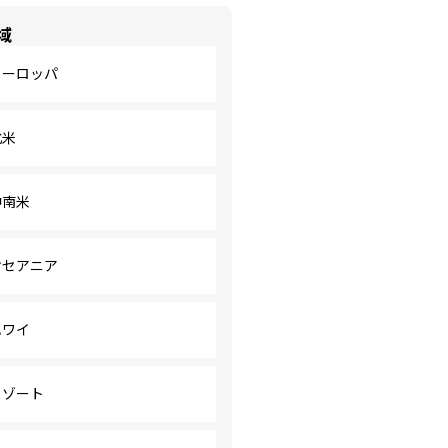
域
ヨーロッパ
北米
中南米
オセアニア
ハワイ
リゾート