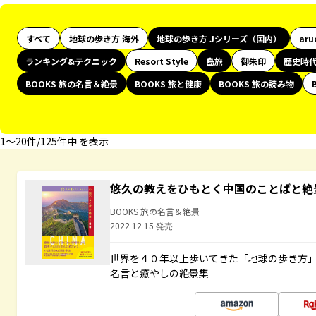
すべて
地球の歩き方 海外
地球の歩き方 Jシリーズ（国内）
aru
ランキング&テクニック
Resort Style
島旅
御朱印
歴史時
BOOKS 旅の名言＆絶景
BOOKS 旅と健康
BOOKS 旅の読み物
1〜20件/125件中 を表示
悠久の教えをひもとく中国のことばと絶
BOOKS 旅の名言＆絶景
2022.12.15 発売
世界を４０年以上歩いてきた「地球の歩き方
名言と癒やしの絶景集