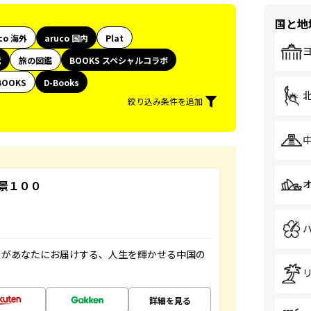
国と地
co 海外
aruco 国内
Plat
代
旅の図鑑
BOOKS スペシャルコラボ
BOOKS
D-Books
絞り込み条件を追加
景１００
」があなたにお届けする、人生を輝かせる中国の
詳細を見る