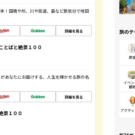
図本！国境や州、川や街道、島など旅気分で地図
旅のテ
詳細を見る
ことばと絶景１００
飲
」があなたにお届けする、人生を輝かせる旅の名
イベン
観
詳細を見る
アクティ
絶景１００