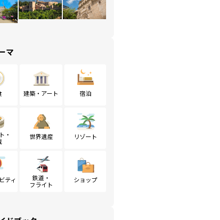
ーマ
食
建築・アート
宿泊
ト・
世界遺産
リゾート
戦
鉄道・
ビティ
ショップ
フライト