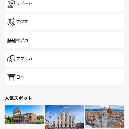
リゾート
アジア
中近東
アフリカ
日本
人気スポット