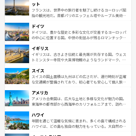
なお、新着のイタリア情報は
コンテンツ一覧
を参照してほ
れる闘牛、そして美味しいタパスが生活の一部となってい
ット
しい。
る。首都マドリードの洗練された雰囲気や、バルセロナの
フランスは、世界中の旅行者を魅了し続けるヨーロッパ屈
アートに溢れた街角から、地方では古代ローマ遺跡や中世
指の観光地だ。首都パリのエッフェル塔やルーブル美術館
の城塞都市、穏やかなビーチリゾートまで多彩な表情を見
といった象徴的なスポットから、田舎町の古風な美しさま
せる。地方によって風土や気候が異なるスペインはその個
ドイツ
で、幅広い魅力が詰まっている。華麗な宮殿、歴史的な大
性で訪れる人を魅了する。 なお、新着のスペイン情報は
コ
聖堂、美しいビーチ、そして豊かな自然が、訪れる者を心
ドイツは、豊かな歴史と多彩な文化が交差するヨーロッパ
ンテンツ一覧
を参照してほしい。
から魅了する。また、フランスは美食の国としても知ら
の中心に位置する国。中世の街並みが残るロマンチック街
れ、フランス料理はユネスコ無形文化遺産にも登録されて
道から、未来を先取りするようなモダンな都市まで多様な
イギリス
いる。シャンパンの発祥地であるランス、プロヴァンスの
顔を持つこの国は、どこを歩いても飽きることがない。ベ
香り高いラベンダー畑など、多彩な楽しみ方が可能だ。さ
ルリンの文化的活気、バイエルン州のアルプスの絶景、そ
イギリスは、古きよき伝統と最先端が共存する国。ウェス
らに、パリ以外の地域にも魅力が溢れており、どの街角に
してライン川沿いのワイン畑といった風景は必見。ビール
トミンスター寺院や大英博物館のようなランドマーク、歴
も豊かな歴史と文化が息づいている。パリ以外の個性あふ
とソーセージを味わいながら地元の人と過ごす楽しい時間
史ある大学都市、美しい丘陵地帯や牧歌的な風景など、エ
れる地方に足を運ぶとそれぞれで全く異なる文化を体験で
スイス
は、お酒好きな人にはぜひ体験してほしい。 なお、新着の
リアごとに異なる魅力がある。また、優雅なアフタヌーン
きるだろう。 なお、新着のフランス情報は
コンテンツ一覧
ドイツ情報は
コンテンツ一覧
を参照してほしい。
ティー、ビール好きにはたまらない英国パブ、サッカー観
スイスの国土面積は九州ほどの広さだが、運行時刻が正確
を参照してほしい。
戦など、本場だからこそできる体験も豊富。イギリスを旅
な交通網が整備されており、初心者でも安心して個人旅行
して楽しみつくそう。 なお、新着のイギリス情報は
コンテ
を楽しめる。日本同様に時刻表どおりの旅が可能だ。中世
アメリカ
ンツ一覧
を参照してほしい。
の建物がそのまま残る町や、スイスならではのユニークな
博物館もあり、アルプス観光だけでなく町歩きも満喫する
アメリカ合衆国は、広大な土地と多様な文化が魅力の国。
ことができる。国民の所得が高いため物価も高いが、旅行
東海岸の都市部から西海岸のカリフォルニアまで、訪れる
者向けの交通パス提供のサービスもあり、うまく活用すれ
場所ごとに異なる風景と体験が待っている。ニューヨーク
ハワイ
ば市内交通費無料で観光を楽しむこともできる。 なお、新
のような巨大都市は、観光、ショッピング、エンターテイ
着のスイス情報は
コンテンツ一覧
を参照してほしい。
ンメントが詰まった刺激的なスポットだ。一方、アメリカ
年間を通じて温暖な気候に恵まれ、多くの島で構成される
西部には大自然が広がり、グランドキャニオンやイエロー
ハワイは、どの島も独自の魅力をもっている。大自然の神
ストーン国立公園といった絶景が堪能できる。さらに、南
秘を感じたいなら、火山が生み出した壮大な景観を誇るハ