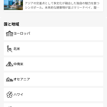
が待っている。親しみやすいタイの人々、仏教を中心とし
ており、効率よく見どころを回れるのも魅力。息をのむよ
アジアの交差点として多文化が融合した独自の魅力を放つ
た文化、そして多様な観光資源が、訪れる旅人を魅了し続
うな絶景から文化的な体験まで、香港を存分に楽しみ尽く
シンガポール。未来的な建築物が並ぶマリーナベイ、歴史
ける。 なお、新着のタイ情報は
コンテンツ一覧
を参照して
そう。 なお、新着の香港情報は
コンテンツ一覧
を参照して
と伝統を感じられるエスニックタウン、多数の緑豊かな公
ほしい。
ほしい。
園や自然保護区など、自然が調和した近代的な景観と文化
の多様性あふれるカラフルな町は、どこを歩いても新しい
国と地域
発見がある。さらに、治安のよさや充実した公共交通機関
も、旅行者にとっては魅力的なポイント。グルメも豊富
で、ホーカーズは地元の風情を楽しめる外せないスポット
ヨーロッパ
だ。訪れる人を飽きさせないシンガポールで、多様な魅力
を体感しよう。 なお、新着のシンガポール情報は
コンテン
ツ一覧
を参照してほしい。
北米
中南米
オセアニア
ハワイ