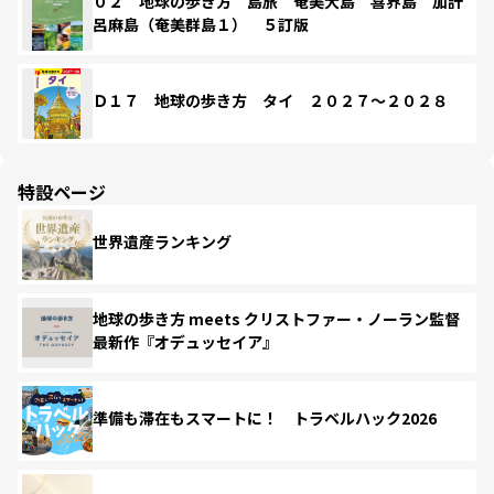
０２ 地球の歩き方 島旅 奄美大島 喜界島 加計
呂麻島（奄美群島１） ５訂版
Ｄ１７ 地球の歩き方 タイ ２０２７～２０２８
特設ページ
世界遺産ランキング
地球の歩き方 meets クリストファー・ノーラン監督
最新作『オデュッセイア』
準備も滞在もスマートに！ トラベルハック2026