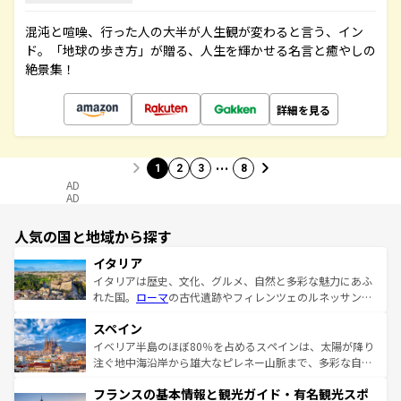
混沌と喧噪、行った人の大半が人生観が変わると言う、イン
ド。「地球の歩き方」が贈る、人生を輝かせる名言と癒やしの
絶景集！
詳細を見る
…
1
2
3
8
AD
AD
人気の国と地域から探す
イタリア
イタリアは歴史、文化、グルメ、自然と多彩な魅力にあふ
れた国。
ローマ
の古代遺跡やフィレンツェのルネッサンス
美術、ヴェネツィアの運河など、歴史あるスポットはもち
スペイン
ろん、トスカーナの美しい田園風景やアマルフィ海岸の絶
景など、自然景観も見逃せない。観光の合間には、本場の
イベリア半島のほぼ80％を占めるスペインは、太陽が降り
ピザやパスタなど、絶品のイタリア料理を堪能することも
注ぐ地中海沿岸から雄大なピレネー山脈まで、多彩な自然
できる。朝目覚めてから夜眠るまで、すべての瞬間を楽し
と文化が詰まったヨーロッパ屈指の旅行先だ。多様な地域
フランスの基本情報と観光ガイド・有名観光スポ
ませてくれるイタリアで、忘れられない旅をしてみよう！
文化が根付くこの国では、情熱的なフラメンコ、熱気あふ