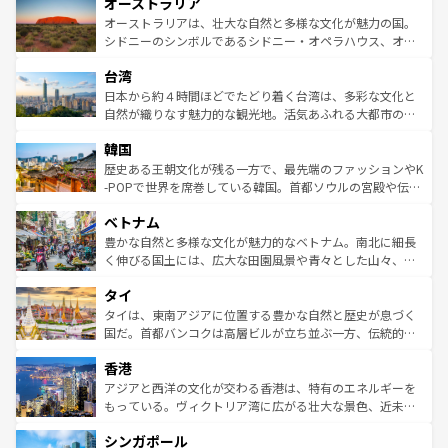
オーストラリア
部のニューオーリンズでは、音楽と美食が融合した独特の
ワイ島は見逃せない。また、定番の観光地といえばオアフ
文化が魅力。旅行者はアメリカの各地域で異なる魅力を楽
島だが、静かな自然を求めるならマウイ島やカウアイ島が
オーストラリアは、壮大な自然と多様な文化が魅力の国。
しみながら、その多様性と豊かな歴史を感じることができ
おすすめ。エメラルドグリーンに輝く海をはじめ、豊かな
シドニーのシンボルであるシドニー・オペラハウス、オー
るだろう。車でのロードトリップや列車の旅も、アメリカ
文化や歴史が息づいている。「アロハスピリット」と呼ば
ストラリア東海岸北部に広がる大サンゴ礁地帯グレートバ
ならではの贅沢な旅のスタイルだ。 なお、新着のアメリカ
台湾
れるおもてなしの心で訪れる人々を迎えてくれるハワイの
リアリーフや大陸中央部にそびえるウルル（エアーズロッ
情報は
コンテンツ一覧
を参照してほしい。
人々、おいしいローカルフードやハワイアンミュージッ
ク）、タスマニアの美しい原生林やケアンズの熱帯雨林な
日本から約４時間ほどでたどり着く台湾は、多彩な文化と
ク、伝統的なフラダンスなど、すべてがハワイの魅力を彩
ど、見どころがたくさん。また、カフェやワイン、オージ
自然が織りなす魅力的な観光地。活気あふれる大都市の台
っている。訪れるたびに新しい発見と感動が待っているハ
ービーフなどの食文化も豊かで、美味しいものであふれて
北やノスタルジックな町並みが人気な九份（ジォウフェ
ワイを、存分に味わってほしい。 なお、新着のハワイ情報
韓国
いる。アクティビティも充実しており、サーフィンやダイ
ン）、静ひつな山岳地帯である台湾東部など、都市の喧騒
は
コンテンツ一覧
を参照してほしい。
ビング、ハイキングなど、アウトドア好きにはたまらな
と山間の静けさが共存しており、訪れる人に新しい発見と
歴史ある王朝文化が残る一方で、最先端のファッションやK
い。オーストラリアの多彩な魅力を存分に味わいつくそ
驚きをもたらしてくれる。また、奥深い台湾の食文化も魅
-POPで世界を席巻している韓国。首都ソウルの宮殿や伝統
う。 なお、新着のオーストラリア情報は
コンテンツ一覧
を
力で、夜市などの屋台グルメから高級料理、ヘルシーで美
家屋が並ぶエリアでは韓国の歴史と文化に浸ることがで
参照してほしい。
ベトナム
容にもいいと評判のスイーツなど、バラエティ豊かな料理
き、地方に足を延ばせば四季折々の自然美を楽しむことが
が味わえる。 なお、新着の台湾情報は
コンテンツ一覧
を参
できる。そして、キムチや焼肉、絶品のストリートフード
豊かな自然と多様な文化が魅力的なベトナム。南北に細長
照してほしい。
まで、さまざまな韓国料理が待っている。夜には、韓国な
く伸びる国土には、広大な田園風景や青々とした山々、世
らではのナイトライフも堪能できる。あたたかいホスピタ
界遺産に登録された壮大な自然景観が点在し、都市部では
タイ
リティに包まれながら、韓国の多彩な魅力を心ゆくまで味
急速な発展と共に伝統が息づく。ハノイの古い町並みやホ
わってみてほしい。 なお、新着の韓国情報は
コンテンツ一
ーチミン市のフランス統治時代の建物も、独特の雰囲気を
タイは、東南アジアに位置する豊かな自然と歴史が息づく
覧
を参照してほしい。
醸し出している。また、バラエティの豊かさとおいしさで
国だ。首都バンコクは高層ビルが立ち並ぶ一方、伝統的な
世界中の食通を魅了してやまないベトナム料理も魅力のひ
寺院や市場がいたるところに点在し、古きよき文化と現代
香港
とつ。フォーやバインミー、ベトナムコーヒーなどは、ぜ
の活気が交差している。北部ではチェンマイなどの山岳地
ひ現地で味わいたい。どの地域を訪れてもあたたかい人々
帯で自然と触れ合い、南部ではプーケットやクラビの美し
アジアと西洋の文化が交わる香港は、特有のエネルギーを
が旅行者を迎えてくれるので、きっと忘れられない旅にな
いビーチでリゾート気分を楽しむことができる。タイ料理
もっている。ヴィクトリア湾に広がる壮大な景色、近未来
るはずだ。 なお、新着のベトナム情報は
コンテンツ一覧
を
は世界的に有名で、屋台から高級レストランまで味覚を刺
的なアートスポット、そして歴史と現代が融合した町並
参照してほしい。
シンガポール
激する。気候は一年中温暖で、どの季節にも異なる楽しみ
み、どこを訪れても感動するはず。観光スポットが密集し