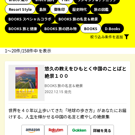
Resort Style
島旅
御朱印
歴史時代
旅の図鑑
BOOKS スペシャルコラボ
BOOKS 旅の名言＆絶景
BOOKS 旅と健康
BOOKS 旅の読み物
BOOKS
D-Books
絞り込み条件を追加
1〜20件/158件中 を表示
悠久の教えをひもとく中国のことばと
絶景１００
BOOKS 旅の名言＆絶景
2022.12.15 発売
世界を４０年以上歩いてきた「地球の歩き方」があなたにお届
けする、人生を輝かせる中国の名言と癒やしの絶景集
詳細を見る