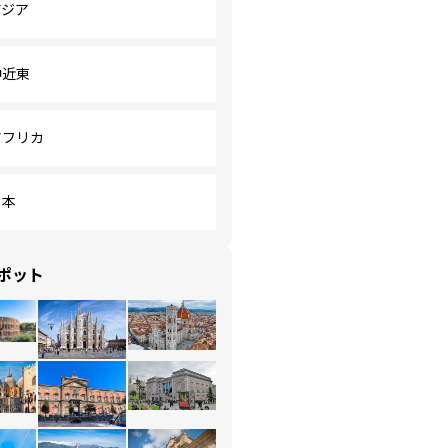
アジア
中近東
アフリカ
日本
ポット