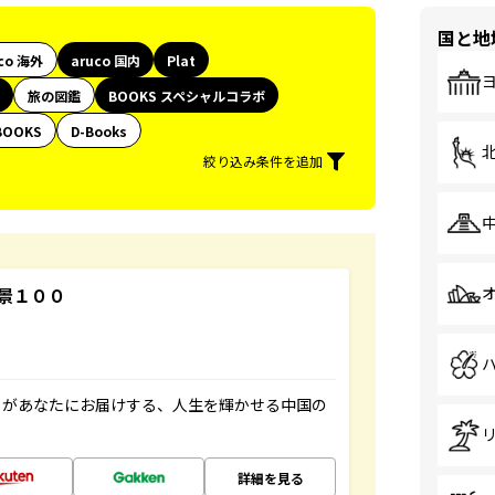
国と地
co 海外
aruco 国内
Plat
旅の図鑑
BOOKS スペシャルコラボ
BOOKS
D-Books
絞り込み条件を追加
景１００
」があなたにお届けする、人生を輝かせる中国の
詳細を見る