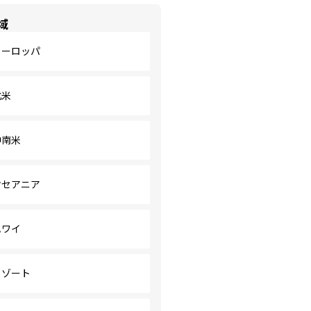
域
ヨーロッパ
北米
中南米
オセアニア
ハワイ
リゾート