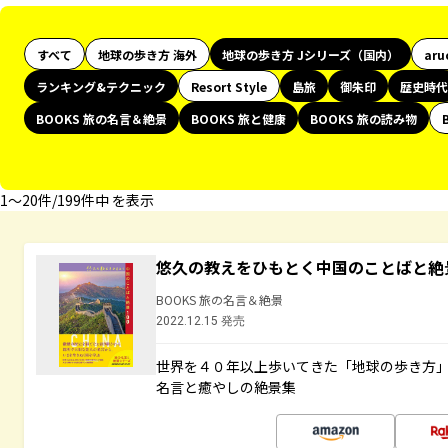
すべて
地球の歩き方 海外
地球の歩き方 Jシリーズ（国内）
aru
ランキング&テクニック
Resort Style
島旅
御朱印
歴史時代
BOOKS 旅の名言＆絶景
BOOKS 旅と健康
BOOKS 旅の読み物
1〜20件/199件中 を表示
悠久の教えをひもとく中国のことばと絶
BOOKS 旅の名言＆絶景
2022.12.15 発売
世界を４０年以上歩いてきた「地球の歩き方
名言と癒やしの絶景集