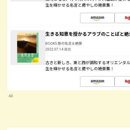
生を輝かせる名言と癒やしの絶景集！
生きる知恵を授かるアラブのことばと絶
BOOKS 旅の名言＆絶景
2022.07.14 発売
古きと新しき、東と西が調和するオリエンタ
生を輝かせる名言と癒やしの絶景集！
AD