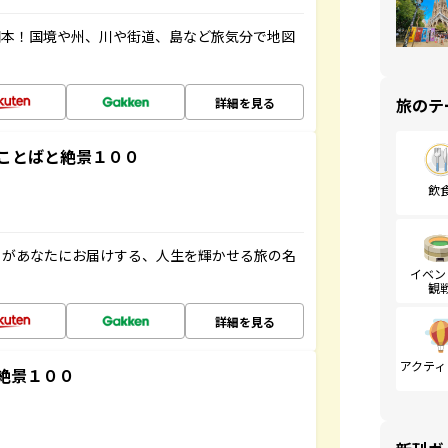
図本！国境や州、川や街道、島など旅気分で地図
旅のテ
詳細を見る
ことばと絶景１００
飲
」があなたにお届けする、人生を輝かせる旅の名
イベン
観
詳細を見る
アクティ
絶景１００