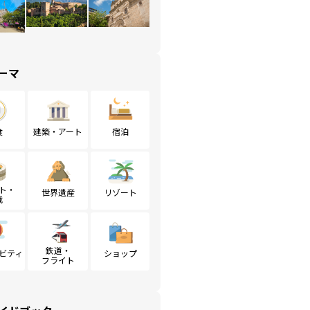
ーマ
食
建築・アート
宿泊
ト・
世界遺産
リゾート
戦
鉄道・
ビティ
ショップ
フライト