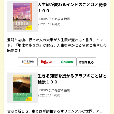
人生観が変わるインドのことばと絶景
１００
BOOKS 旅の名言＆絶景
2022.07.14 発売
混沌と喧噪、行った人の大半が人生観が変わると言う、イン
ド。「地球の歩き方」が贈る、人生を輝かせる名言と癒やしの
絶景集！
詳細を見る
生きる知恵を授かるアラブのことばと
絶景１００
BOOKS 旅の名言＆絶景
2022.07.14 発売
古きと新しき、東と西が調和するオリエンタルな世界、アラ