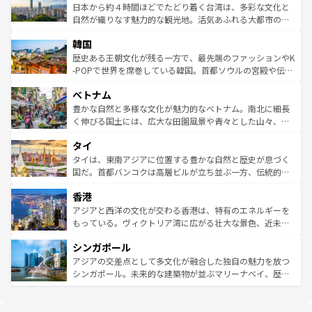
情報は
コンテンツ一覧
を参照してほしい。
人々、おいしいローカルフードやハワイアンミュージッ
ク）、タスマニアの美しい原生林やケアンズの熱帯雨林な
日本から約４時間ほどでたどり着く台湾は、多彩な文化と
ク、伝統的なフラダンスなど、すべてがハワイの魅力を彩
ど、見どころがたくさん。また、カフェやワイン、オージ
自然が織りなす魅力的な観光地。活気あふれる大都市の台
っている。訪れるたびに新しい発見と感動が待っているハ
ービーフなどの食文化も豊かで、美味しいものであふれて
北やノスタルジックな町並みが人気な九份（ジォウフェ
ワイを、存分に味わってほしい。 なお、新着のハワイ情報
韓国
いる。アクティビティも充実しており、サーフィンやダイ
ン）、静ひつな山岳地帯である台湾東部など、都市の喧騒
は
コンテンツ一覧
を参照してほしい。
ビング、ハイキングなど、アウトドア好きにはたまらな
と山間の静けさが共存しており、訪れる人に新しい発見と
歴史ある王朝文化が残る一方で、最先端のファッションやK
い。オーストラリアの多彩な魅力を存分に味わいつくそ
驚きをもたらしてくれる。また、奥深い台湾の食文化も魅
-POPで世界を席巻している韓国。首都ソウルの宮殿や伝統
う。 なお、新着のオーストラリア情報は
コンテンツ一覧
を
力で、夜市などの屋台グルメから高級料理、ヘルシーで美
家屋が並ぶエリアでは韓国の歴史と文化に浸ることがで
参照してほしい。
ベトナム
容にもいいと評判のスイーツなど、バラエティ豊かな料理
き、地方に足を延ばせば四季折々の自然美を楽しむことが
が味わえる。 なお、新着の台湾情報は
コンテンツ一覧
を参
できる。そして、キムチや焼肉、絶品のストリートフード
豊かな自然と多様な文化が魅力的なベトナム。南北に細長
照してほしい。
まで、さまざまな韓国料理が待っている。夜には、韓国な
く伸びる国土には、広大な田園風景や青々とした山々、世
らではのナイトライフも堪能できる。あたたかいホスピタ
界遺産に登録された壮大な自然景観が点在し、都市部では
タイ
リティに包まれながら、韓国の多彩な魅力を心ゆくまで味
急速な発展と共に伝統が息づく。ハノイの古い町並みやホ
わってみてほしい。 なお、新着の韓国情報は
コンテンツ一
ーチミン市のフランス統治時代の建物も、独特の雰囲気を
タイは、東南アジアに位置する豊かな自然と歴史が息づく
覧
を参照してほしい。
醸し出している。また、バラエティの豊かさとおいしさで
国だ。首都バンコクは高層ビルが立ち並ぶ一方、伝統的な
世界中の食通を魅了してやまないベトナム料理も魅力のひ
寺院や市場がいたるところに点在し、古きよき文化と現代
香港
とつ。フォーやバインミー、ベトナムコーヒーなどは、ぜ
の活気が交差している。北部ではチェンマイなどの山岳地
ひ現地で味わいたい。どの地域を訪れてもあたたかい人々
帯で自然と触れ合い、南部ではプーケットやクラビの美し
アジアと西洋の文化が交わる香港は、特有のエネルギーを
が旅行者を迎えてくれるので、きっと忘れられない旅にな
いビーチでリゾート気分を楽しむことができる。タイ料理
もっている。ヴィクトリア湾に広がる壮大な景色、近未来
るはずだ。 なお、新着のベトナム情報は
コンテンツ一覧
を
は世界的に有名で、屋台から高級レストランまで味覚を刺
的なアートスポット、そして歴史と現代が融合した町並
参照してほしい。
シンガポール
激する。気候は一年中温暖で、どの季節にも異なる楽しみ
み、どこを訪れても感動するはず。観光スポットが密集し
が待っている。親しみやすいタイの人々、仏教を中心とし
ており、効率よく見どころを回れるのも魅力。息をのむよ
アジアの交差点として多文化が融合した独自の魅力を放つ
た文化、そして多様な観光資源が、訪れる旅人を魅了し続
うな絶景から文化的な体験まで、香港を存分に楽しみ尽く
シンガポール。未来的な建築物が並ぶマリーナベイ、歴史
ける。 なお、新着のタイ情報は
コンテンツ一覧
を参照して
そう。 なお、新着の香港情報は
コンテンツ一覧
を参照して
と伝統を感じられるエスニックタウン、多数の緑豊かな公
ほしい。
ほしい。
園や自然保護区など、自然が調和した近代的な景観と文化
の多様性あふれるカラフルな町は、どこを歩いても新しい