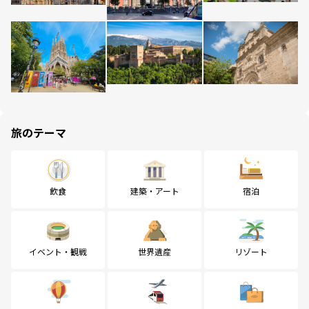
旅のテーマ
飲食
建築・アート
宿泊
イベント・観戦
世界遺産
リゾート