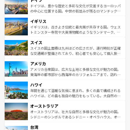
ドイツ
で、幅広い魅力が詰まっている。華麗な宮殿、歴史的な大
せる。地方によって風土や気候が異なるスペインはその個
聖堂、美しいビーチ、そして豊かな自然が、訪れる者を心
ドイツは、豊かな歴史と多彩な文化が交差するヨーロッパ
性で訪れる人を魅了する。 なお、新着のスペイン情報は
コ
から魅了する。また、フランスは美食の国としても知ら
の中心に位置する国。中世の街並みが残るロマンチック街
ンテンツ一覧
を参照してほしい。
れ、フランス料理はユネスコ無形文化遺産にも登録されて
道から、未来を先取りするようなモダンな都市まで多様な
イギリス
いる。シャンパンの発祥地であるランス、プロヴァンスの
顔を持つこの国は、どこを歩いても飽きることがない。ベ
香り高いラベンダー畑など、多彩な楽しみ方が可能だ。さ
ルリンの文化的活気、バイエルン州のアルプスの絶景、そ
イギリスは、古きよき伝統と最先端が共存する国。ウェス
らに、パリ以外の地域にも魅力が溢れており、どの街角に
してライン川沿いのワイン畑といった風景は必見。ビール
トミンスター寺院や大英博物館のようなランドマーク、歴
も豊かな歴史と文化が息づいている。パリ以外の個性あふ
とソーセージを味わいながら地元の人と過ごす楽しい時間
史ある大学都市、美しい丘陵地帯や牧歌的な風景など、エ
れる地方に足を運ぶとそれぞれで全く異なる文化を体験で
スイス
は、お酒好きな人にはぜひ体験してほしい。 なお、新着の
リアごとに異なる魅力がある。また、優雅なアフタヌーン
きるだろう。 なお、新着のフランス情報は
コンテンツ一覧
ドイツ情報は
コンテンツ一覧
を参照してほしい。
ティー、ビール好きにはたまらない英国パブ、サッカー観
スイスの国土面積は九州ほどの広さだが、運行時刻が正確
を参照してほしい。
戦など、本場だからこそできる体験も豊富。イギリスを旅
な交通網が整備されており、初心者でも安心して個人旅行
して楽しみつくそう。 なお、新着のイギリス情報は
コンテ
を楽しめる。日本同様に時刻表どおりの旅が可能だ。中世
アメリカ
ンツ一覧
を参照してほしい。
の建物がそのまま残る町や、スイスならではのユニークな
博物館もあり、アルプス観光だけでなく町歩きも満喫する
アメリカ合衆国は、広大な土地と多様な文化が魅力の国。
ことができる。国民の所得が高いため物価も高いが、旅行
東海岸の都市部から西海岸のカリフォルニアまで、訪れる
者向けの交通パス提供のサービスもあり、うまく活用すれ
場所ごとに異なる風景と体験が待っている。ニューヨーク
ハワイ
ば市内交通費無料で観光を楽しむこともできる。 なお、新
のような巨大都市は、観光、ショッピング、エンターテイ
着のスイス情報は
コンテンツ一覧
を参照してほしい。
ンメントが詰まった刺激的なスポットだ。一方、アメリカ
年間を通じて温暖な気候に恵まれ、多くの島で構成される
西部には大自然が広がり、グランドキャニオンやイエロー
ハワイは、どの島も独自の魅力をもっている。大自然の神
ストーン国立公園といった絶景が堪能できる。さらに、南
秘を感じたいなら、火山が生み出した壮大な景観を誇るハ
オーストラリア
部のニューオーリンズでは、音楽と美食が融合した独特の
ワイ島は見逃せない。また、定番の観光地といえばオアフ
文化が魅力。旅行者はアメリカの各地域で異なる魅力を楽
島だが、静かな自然を求めるならマウイ島やカウアイ島が
オーストラリアは、壮大な自然と多様な文化が魅力の国。
しみながら、その多様性と豊かな歴史を感じることができ
おすすめ。エメラルドグリーンに輝く海をはじめ、豊かな
シドニーのシンボルであるシドニー・オペラハウス、オー
るだろう。車でのロードトリップや列車の旅も、アメリカ
文化や歴史が息づいている。「アロハスピリット」と呼ば
ストラリア東海岸北部に広がる大サンゴ礁地帯グレートバ
ならではの贅沢な旅のスタイルだ。 なお、新着のアメリカ
台湾
れるおもてなしの心で訪れる人々を迎えてくれるハワイの
リアリーフや大陸中央部にそびえるウルル（エアーズロッ