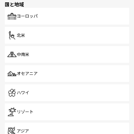
国と地域
発見がある。さらに、治安のよさや充実した公共交通機関
も、旅行者にとっては魅力的なポイント。グルメも豊富
で、ホーカーズは地元の風情を楽しめる外せないスポット
ヨーロッパ
だ。訪れる人を飽きさせないシンガポールで、多様な魅力
を体感しよう。 なお、新着のシンガポール情報は
コンテン
ツ一覧
を参照してほしい。
北米
中南米
オセアニア
ハワイ
リゾート
アジア