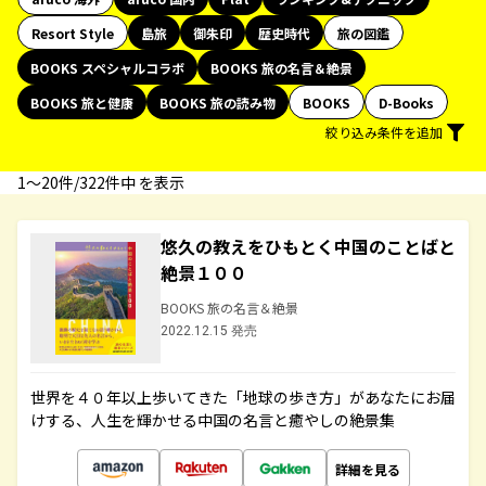
Resort Style
島旅
御朱印
歴史時代
旅の図鑑
BOOKS スペシャルコラボ
BOOKS 旅の名言＆絶景
BOOKS 旅と健康
BOOKS 旅の読み物
BOOKS
D-Books
絞り込み条件を追加
1〜20件/322件中 を表示
悠久の教えをひもとく中国のことばと
絶景１００
BOOKS 旅の名言＆絶景
2022.12.15 発売
世界を４０年以上歩いてきた「地球の歩き方」があなたにお届
けする、人生を輝かせる中国の名言と癒やしの絶景集
詳細を見る