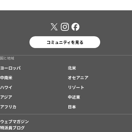
コミュニティを見る
国と地域
ヨーロッパ
北米
中南米
オセアニア
ハワイ
リゾート
アジア
中近東
アフリカ
日本
ウェブマガジン
特派員ブログ