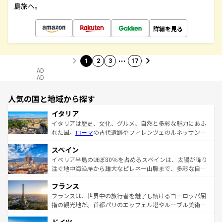
島旅へ。
詳細を見る
…
1
2
3
17
AD
AD
人気の国と地域から探す
イタリア
イタリアは歴史、文化、グルメ、自然と多彩な魅力にあふ
れた国。
ローマ
の古代遺跡やフィレンツェのルネッサンス
美術、ヴェネツィアの運河など、歴史あるスポットはもち
スペイン
ろん、トスカーナの美しい田園風景やアマルフィ海岸の絶
景など、自然景観も見逃せない。観光の合間には、本場の
イベリア半島のほぼ80％を占めるスペインは、太陽が降り
ピザやパスタなど、絶品のイタリア料理を堪能することも
注ぐ地中海沿岸から雄大なピレネー山脈まで、多彩な自然
できる。朝目覚めてから夜眠るまで、すべての瞬間を楽し
と文化が詰まったヨーロッパ屈指の旅行先だ。多様な地域
フランス
ませてくれるイタリアで、忘れられない旅をしてみよう！
文化が根付くこの国では、情熱的なフラメンコ、熱気あふ
なお、新着のイタリア情報は
コンテンツ一覧
を参照してほ
れる闘牛、そして美味しいタパスが生活の一部となってい
フランスは、世界中の旅行者を魅了し続けるヨーロッパ屈
しい。
る。首都マドリードの洗練された雰囲気や、バルセロナの
指の観光地だ。首都パリのエッフェル塔やルーブル美術館
アートに溢れた街角から、地方では古代ローマ遺跡や中世
といった象徴的なスポットから、田舎町の古風な美しさま
の城塞都市、穏やかなビーチリゾートまで多彩な表情を見