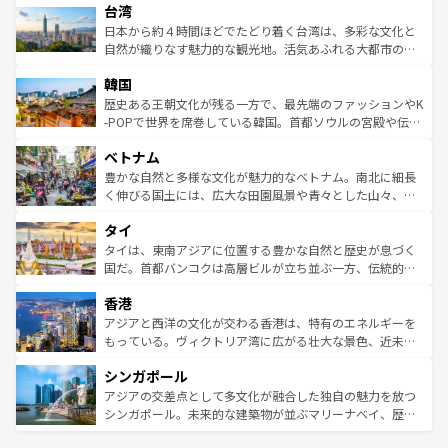
ならではの贅沢な旅のスタイルだ。 なお、新着のアメリカ
台湾
れるおもてなしの心で訪れる人々を迎えてくれるハワイの
リアリーフや大陸中央部にそびえるウルル（エアーズロッ
情報は
コンテンツ一覧
を参照してほしい。
人々、おいしいローカルフードやハワイアンミュージッ
ク）、タスマニアの美しい原生林やケアンズの熱帯雨林な
日本から約４時間ほどでたどり着く台湾は、多彩な文化と
ク、伝統的なフラダンスなど、すべてがハワイの魅力を彩
ど、見どころがたくさん。また、カフェやワイン、オージ
自然が織りなす魅力的な観光地。活気あふれる大都市の台
っている。訪れるたびに新しい発見と感動が待っているハ
ービーフなどの食文化も豊かで、美味しいものであふれて
北やノスタルジックな町並みが人気な九份（ジォウフェ
ワイを、存分に味わってほしい。 なお、新着のハワイ情報
韓国
いる。アクティビティも充実しており、サーフィンやダイ
ン）、静ひつな山岳地帯である台湾東部など、都市の喧騒
は
コンテンツ一覧
を参照してほしい。
ビング、ハイキングなど、アウトドア好きにはたまらな
と山間の静けさが共存しており、訪れる人に新しい発見と
歴史ある王朝文化が残る一方で、最先端のファッションやK
い。オーストラリアの多彩な魅力を存分に味わいつくそ
驚きをもたらしてくれる。また、奥深い台湾の食文化も魅
-POPで世界を席巻している韓国。首都ソウルの宮殿や伝統
う。 なお、新着のオーストラリア情報は
コンテンツ一覧
を
力で、夜市などの屋台グルメから高級料理、ヘルシーで美
家屋が並ぶエリアでは韓国の歴史と文化に浸ることがで
参照してほしい。
ベトナム
容にもいいと評判のスイーツなど、バラエティ豊かな料理
き、地方に足を延ばせば四季折々の自然美を楽しむことが
が味わえる。 なお、新着の台湾情報は
コンテンツ一覧
を参
できる。そして、キムチや焼肉、絶品のストリートフード
豊かな自然と多様な文化が魅力的なベトナム。南北に細長
照してほしい。
まで、さまざまな韓国料理が待っている。夜には、韓国な
く伸びる国土には、広大な田園風景や青々とした山々、世
らではのナイトライフも堪能できる。あたたかいホスピタ
界遺産に登録された壮大な自然景観が点在し、都市部では
タイ
リティに包まれながら、韓国の多彩な魅力を心ゆくまで味
急速な発展と共に伝統が息づく。ハノイの古い町並みやホ
わってみてほしい。 なお、新着の韓国情報は
コンテンツ一
ーチミン市のフランス統治時代の建物も、独特の雰囲気を
タイは、東南アジアに位置する豊かな自然と歴史が息づく
覧
を参照してほしい。
醸し出している。また、バラエティの豊かさとおいしさで
国だ。首都バンコクは高層ビルが立ち並ぶ一方、伝統的な
世界中の食通を魅了してやまないベトナム料理も魅力のひ
寺院や市場がいたるところに点在し、古きよき文化と現代
香港
とつ。フォーやバインミー、ベトナムコーヒーなどは、ぜ
の活気が交差している。北部ではチェンマイなどの山岳地
ひ現地で味わいたい。どの地域を訪れてもあたたかい人々
帯で自然と触れ合い、南部ではプーケットやクラビの美し
アジアと西洋の文化が交わる香港は、特有のエネルギーを
が旅行者を迎えてくれるので、きっと忘れられない旅にな
いビーチでリゾート気分を楽しむことができる。タイ料理
もっている。ヴィクトリア湾に広がる壮大な景色、近未来
るはずだ。 なお、新着のベトナム情報は
コンテンツ一覧
を
は世界的に有名で、屋台から高級レストランまで味覚を刺
的なアートスポット、そして歴史と現代が融合した町並
参照してほしい。
シンガポール
激する。気候は一年中温暖で、どの季節にも異なる楽しみ
み、どこを訪れても感動するはず。観光スポットが密集し
が待っている。親しみやすいタイの人々、仏教を中心とし
ており、効率よく見どころを回れるのも魅力。息をのむよ
アジアの交差点として多文化が融合した独自の魅力を放つ
た文化、そして多様な観光資源が、訪れる旅人を魅了し続
うな絶景から文化的な体験まで、香港を存分に楽しみ尽く
シンガポール。未来的な建築物が並ぶマリーナベイ、歴史
ける。 なお、新着のタイ情報は
コンテンツ一覧
を参照して
そう。 なお、新着の香港情報は
コンテンツ一覧
を参照して
と伝統を感じられるエスニックタウン、多数の緑豊かな公
ほしい。