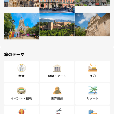
旅のテーマ
飲食
建築・アート
宿泊
イベント・観戦
世界遺産
リゾート