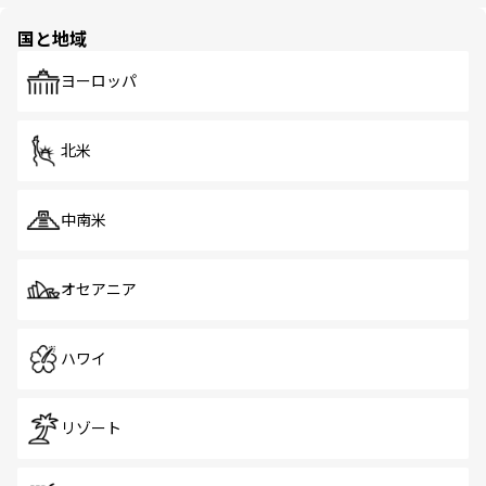
ほしい。
園や自然保護区など、自然が調和した近代的な景観と文化
の多様性あふれるカラフルな町は、どこを歩いても新しい
国と地域
発見がある。さらに、治安のよさや充実した公共交通機関
も、旅行者にとっては魅力的なポイント。グルメも豊富
で、ホーカーズは地元の風情を楽しめる外せないスポット
ヨーロッパ
だ。訪れる人を飽きさせないシンガポールで、多様な魅力
を体感しよう。 なお、新着のシンガポール情報は
コンテン
ツ一覧
を参照してほしい。
北米
中南米
オセアニア
ハワイ
リゾート