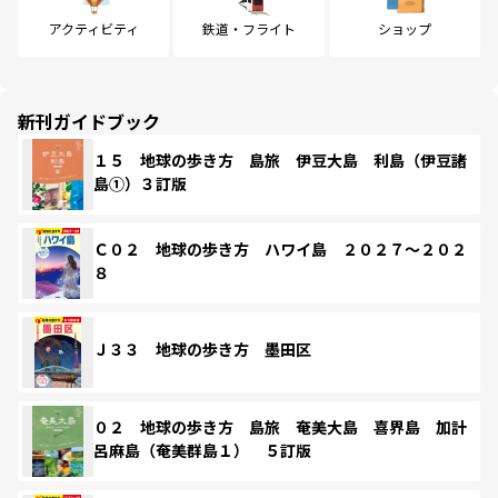
アクティビティ
鉄道・フライト
ショップ
新刊ガイドブック
１５ 地球の歩き方 島旅 伊豆大島 利島（伊豆諸
島①）３訂版
Ｃ０２ 地球の歩き方 ハワイ島 ２０２７～２０２
８
Ｊ３３ 地球の歩き方 墨田区
０２ 地球の歩き方 島旅 奄美大島 喜界島 加計
呂麻島（奄美群島１） ５訂版