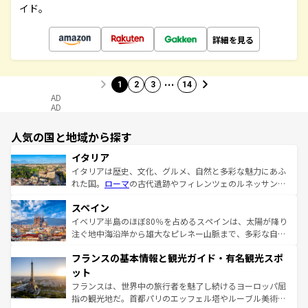
イド。
詳細を見る
…
1
2
3
14
AD
AD
人気の国と地域から探す
イタリア
イタリアは歴史、文化、グルメ、自然と多彩な魅力にあふ
れた国。
ローマ
の古代遺跡やフィレンツェのルネッサンス
美術、ヴェネツィアの運河など、歴史あるスポットはもち
スペイン
ろん、トスカーナの美しい田園風景やアマルフィ海岸の絶
景など、自然景観も見逃せない。観光の合間には、本場の
イベリア半島のほぼ80％を占めるスペインは、太陽が降り
ピザやパスタなど、絶品のイタリア料理を堪能することも
注ぐ地中海沿岸から雄大なピレネー山脈まで、多彩な自然
できる。朝目覚めてから夜眠るまで、すべての瞬間を楽し
と文化が詰まったヨーロッパ屈指の旅行先だ。多様な地域
フランスの基本情報と観光ガイド・有名観光スポ
ませてくれるイタリアで、忘れられない旅をしてみよう！
文化が根付くこの国では、情熱的なフラメンコ、熱気あふ
なお、新着のイタリア情報は
コンテンツ一覧
を参照してほ
れる闘牛、そして美味しいタパスが生活の一部となってい
ット
しい。
る。首都マドリードの洗練された雰囲気や、バルセロナの
フランスは、世界中の旅行者を魅了し続けるヨーロッパ屈
アートに溢れた街角から、地方では古代ローマ遺跡や中世
指の観光地だ。首都パリのエッフェル塔やルーブル美術館
の城塞都市、穏やかなビーチリゾートまで多彩な表情を見