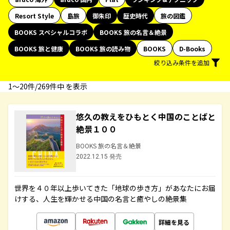
Resort Style
島旅
御朱印
歴史時代
旅の図鑑
BOOKS スペシャルコラボ
BOOKS 旅の名言＆絶景
BOOKS 旅と健康
BOOKS 旅の読み物
BOOKS
D-Books
絞り込み条件を追加
1〜20件/269件中 を表示
悠久の教えをひもとく中国のことばと
絶景１００
BOOKS 旅の名言＆絶景
2022.12.15 発売
世界を４０年以上歩いてきた「地球の歩き方」があなたにお届
けする、人生を輝かせる中国の名言と癒やしの絶景集
詳細を見る