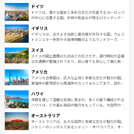
といった象徴的なスポットから、田舎町の古風な美しさま
せる。地方によって風土や気候が異なるスペインはその個
ドイツ
で、幅広い魅力が詰まっている。華麗な宮殿、歴史的な大
性で訪れる人を魅了する。 なお、新着のスペイン情報は
コ
聖堂、美しいビーチ、そして豊かな自然が、訪れる者を心
ドイツは、豊かな歴史と多彩な文化が交差するヨーロッパ
ンテンツ一覧
を参照してほしい。
から魅了する。また、フランスは美食の国としても知ら
の中心に位置する国。中世の街並みが残るロマンチック街
れ、フランス料理はユネスコ無形文化遺産にも登録されて
道から、未来を先取りするようなモダンな都市まで多様な
イギリス
いる。シャンパンの発祥地であるランス、プロヴァンスの
顔を持つこの国は、どこを歩いても飽きることがない。ベ
香り高いラベンダー畑など、多彩な楽しみ方が可能だ。さ
ルリンの文化的活気、バイエルン州のアルプスの絶景、そ
イギリスは、古きよき伝統と最先端が共存する国。ウェス
らに、パリ以外の地域にも魅力が溢れており、どの街角に
してライン川沿いのワイン畑といった風景は必見。ビール
トミンスター寺院や大英博物館のようなランドマーク、歴
も豊かな歴史と文化が息づいている。パリ以外の個性あふ
とソーセージを味わいながら地元の人と過ごす楽しい時間
史ある大学都市、美しい丘陵地帯や牧歌的な風景など、エ
れる地方に足を運ぶとそれぞれで全く異なる文化を体験で
スイス
は、お酒好きな人にはぜひ体験してほしい。 なお、新着の
リアごとに異なる魅力がある。また、優雅なアフタヌーン
きるだろう。 なお、新着のフランス情報は
コンテンツ一覧
ドイツ情報は
コンテンツ一覧
を参照してほしい。
ティー、ビール好きにはたまらない英国パブ、サッカー観
スイスの国土面積は九州ほどの広さだが、運行時刻が正確
を参照してほしい。
戦など、本場だからこそできる体験も豊富。イギリスを旅
な交通網が整備されており、初心者でも安心して個人旅行
して楽しみつくそう。 なお、新着のイギリス情報は
コンテ
を楽しめる。日本同様に時刻表どおりの旅が可能だ。中世
アメリカ
ンツ一覧
を参照してほしい。
の建物がそのまま残る町や、スイスならではのユニークな
博物館もあり、アルプス観光だけでなく町歩きも満喫する
アメリカ合衆国は、広大な土地と多様な文化が魅力の国。
ことができる。国民の所得が高いため物価も高いが、旅行
東海岸の都市部から西海岸のカリフォルニアまで、訪れる
者向けの交通パス提供のサービスもあり、うまく活用すれ
場所ごとに異なる風景と体験が待っている。ニューヨーク
ハワイ
ば市内交通費無料で観光を楽しむこともできる。 なお、新
のような巨大都市は、観光、ショッピング、エンターテイ
着のスイス情報は
コンテンツ一覧
を参照してほしい。
ンメントが詰まった刺激的なスポットだ。一方、アメリカ
年間を通じて温暖な気候に恵まれ、多くの島で構成される
西部には大自然が広がり、グランドキャニオンやイエロー
ハワイは、どの島も独自の魅力をもっている。大自然の神
ストーン国立公園といった絶景が堪能できる。さらに、南
秘を感じたいなら、火山が生み出した壮大な景観を誇るハ
オーストラリア
部のニューオーリンズでは、音楽と美食が融合した独特の
ワイ島は見逃せない。また、定番の観光地といえばオアフ
文化が魅力。旅行者はアメリカの各地域で異なる魅力を楽
島だが、静かな自然を求めるならマウイ島やカウアイ島が
オーストラリアは、壮大な自然と多様な文化が魅力の国。
しみながら、その多様性と豊かな歴史を感じることができ
おすすめ。エメラルドグリーンに輝く海をはじめ、豊かな
シドニーのシンボルであるシドニー・オペラハウス、オー
るだろう。車でのロードトリップや列車の旅も、アメリカ
文化や歴史が息づいている。「アロハスピリット」と呼ば
ストラリア東海岸北部に広がる大サンゴ礁地帯グレートバ