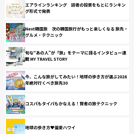
エアラインランキング 読者の投票をもとにランキン
グ形式で発表
Next韓国旅 次の韓国旅行がもっと楽しくなる 旅先・
グルメ・テクニック
旬な“あの人”が「旅」をテーマに語るインタビュー連
載 MY TRAVEL STORY
今、こんな旅がしてみたい！地球の歩き方が選ぶ2026
年絶対行くべき旅先30
コスパもタイパもかなえる！賢者の旅テクニック
地球の歩き方♥偏愛ハワイ