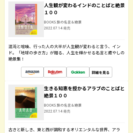
人生観が変わるインドのことばと絶景
１００
BOOKS 旅の名言＆絶景
2022.07.14 発売
混沌と喧噪、行った人の大半が人生観が変わると言う、イン
ド。「地球の歩き方」が贈る、人生を輝かせる名言と癒やしの
絶景集！
詳細を見る
生きる知恵を授かるアラブのことばと
絶景１００
BOOKS 旅の名言＆絶景
2022.07.14 発売
古きと新しき、東と西が調和するオリエンタルな世界、アラ