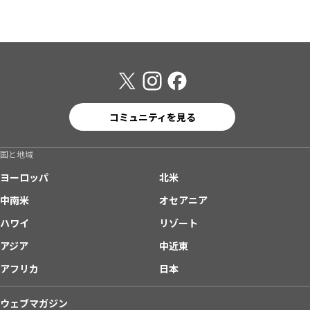
コミュニティを見る
国と地域
ヨーロッパ
北米
中南米
オセアニア
ハワイ
リゾート
アジア
中近東
アフリカ
日本
ウェブマガジン