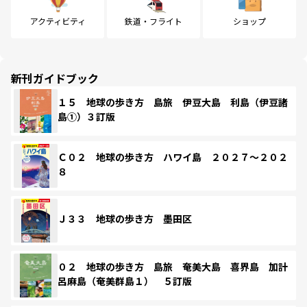
アクティビティ
鉄道・フライト
ショップ
新刊ガイドブック
１５ 地球の歩き方 島旅 伊豆大島 利島（伊豆諸
島①）３訂版
Ｃ０２ 地球の歩き方 ハワイ島 ２０２７～２０２
８
Ｊ３３ 地球の歩き方 墨田区
０２ 地球の歩き方 島旅 奄美大島 喜界島 加計
呂麻島（奄美群島１） ５訂版