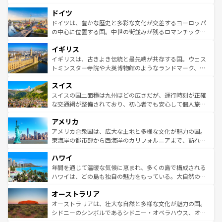
の城塞都市、穏やかなビーチリゾートまで多彩な表情を見
といった象徴的なスポットから、田舎町の古風な美しさま
せる。地方によって風土や気候が異なるスペインはその個
ドイツ
で、幅広い魅力が詰まっている。華麗な宮殿、歴史的な大
性で訪れる人を魅了する。 なお、新着のスペイン情報は
コ
聖堂、美しいビーチ、そして豊かな自然が、訪れる者を心
ドイツは、豊かな歴史と多彩な文化が交差するヨーロッパ
ンテンツ一覧
を参照してほしい。
から魅了する。また、フランスは美食の国としても知ら
の中心に位置する国。中世の街並みが残るロマンチック街
れ、フランス料理はユネスコ無形文化遺産にも登録されて
道から、未来を先取りするようなモダンな都市まで多様な
イギリス
いる。シャンパンの発祥地であるランス、プロヴァンスの
顔を持つこの国は、どこを歩いても飽きることがない。ベ
香り高いラベンダー畑など、多彩な楽しみ方が可能だ。さ
ルリンの文化的活気、バイエルン州のアルプスの絶景、そ
イギリスは、古きよき伝統と最先端が共存する国。ウェス
らに、パリ以外の地域にも魅力が溢れており、どの街角に
してライン川沿いのワイン畑といった風景は必見。ビール
トミンスター寺院や大英博物館のようなランドマーク、歴
も豊かな歴史と文化が息づいている。パリ以外の個性あふ
とソーセージを味わいながら地元の人と過ごす楽しい時間
史ある大学都市、美しい丘陵地帯や牧歌的な風景など、エ
れる地方に足を運ぶとそれぞれで全く異なる文化を体験で
スイス
は、お酒好きな人にはぜひ体験してほしい。 なお、新着の
リアごとに異なる魅力がある。また、優雅なアフタヌーン
きるだろう。 なお、新着のフランス情報は
コンテンツ一覧
ドイツ情報は
コンテンツ一覧
を参照してほしい。
ティー、ビール好きにはたまらない英国パブ、サッカー観
スイスの国土面積は九州ほどの広さだが、運行時刻が正確
を参照してほしい。
戦など、本場だからこそできる体験も豊富。イギリスを旅
な交通網が整備されており、初心者でも安心して個人旅行
して楽しみつくそう。 なお、新着のイギリス情報は
コンテ
を楽しめる。日本同様に時刻表どおりの旅が可能だ。中世
アメリカ
ンツ一覧
を参照してほしい。
の建物がそのまま残る町や、スイスならではのユニークな
博物館もあり、アルプス観光だけでなく町歩きも満喫する
アメリカ合衆国は、広大な土地と多様な文化が魅力の国。
ことができる。国民の所得が高いため物価も高いが、旅行
東海岸の都市部から西海岸のカリフォルニアまで、訪れる
者向けの交通パス提供のサービスもあり、うまく活用すれ
場所ごとに異なる風景と体験が待っている。ニューヨーク
ハワイ
ば市内交通費無料で観光を楽しむこともできる。 なお、新
のような巨大都市は、観光、ショッピング、エンターテイ
着のスイス情報は
コンテンツ一覧
を参照してほしい。
ンメントが詰まった刺激的なスポットだ。一方、アメリカ
年間を通じて温暖な気候に恵まれ、多くの島で構成される
西部には大自然が広がり、グランドキャニオンやイエロー
ハワイは、どの島も独自の魅力をもっている。大自然の神
ストーン国立公園といった絶景が堪能できる。さらに、南
秘を感じたいなら、火山が生み出した壮大な景観を誇るハ
オーストラリア
部のニューオーリンズでは、音楽と美食が融合した独特の
ワイ島は見逃せない。また、定番の観光地といえばオアフ
文化が魅力。旅行者はアメリカの各地域で異なる魅力を楽
島だが、静かな自然を求めるならマウイ島やカウアイ島が
オーストラリアは、壮大な自然と多様な文化が魅力の国。
しみながら、その多様性と豊かな歴史を感じることができ
おすすめ。エメラルドグリーンに輝く海をはじめ、豊かな
シドニーのシンボルであるシドニー・オペラハウス、オー
るだろう。車でのロードトリップや列車の旅も、アメリカ
文化や歴史が息づいている。「アロハスピリット」と呼ば
ストラリア東海岸北部に広がる大サンゴ礁地帯グレートバ