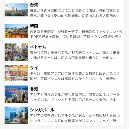
ならではの贅沢な旅のスタイルだ。 なお、新着のアメリカ
台湾
れるおもてなしの心で訪れる人々を迎えてくれるハワイの
リアリーフや大陸中央部にそびえるウルル（エアーズロッ
情報は
コンテンツ一覧
を参照してほしい。
人々、おいしいローカルフードやハワイアンミュージッ
ク）、タスマニアの美しい原生林やケアンズの熱帯雨林な
日本から約４時間ほどでたどり着く台湾は、多彩な文化と
ク、伝統的なフラダンスなど、すべてがハワイの魅力を彩
ど、見どころがたくさん。また、カフェやワイン、オージ
自然が織りなす魅力的な観光地。活気あふれる大都市の台
っている。訪れるたびに新しい発見と感動が待っているハ
ービーフなどの食文化も豊かで、美味しいものであふれて
北やノスタルジックな町並みが人気な九份（ジォウフェ
ワイを、存分に味わってほしい。 なお、新着のハワイ情報
韓国
いる。アクティビティも充実しており、サーフィンやダイ
ン）、静ひつな山岳地帯である台湾東部など、都市の喧騒
は
コンテンツ一覧
を参照してほしい。
ビング、ハイキングなど、アウトドア好きにはたまらな
と山間の静けさが共存しており、訪れる人に新しい発見と
歴史ある王朝文化が残る一方で、最先端のファッションやK
い。オーストラリアの多彩な魅力を存分に味わいつくそ
驚きをもたらしてくれる。また、奥深い台湾の食文化も魅
-POPで世界を席巻している韓国。首都ソウルの宮殿や伝統
う。 なお、新着のオーストラリア情報は
コンテンツ一覧
を
力で、夜市などの屋台グルメから高級料理、ヘルシーで美
家屋が並ぶエリアでは韓国の歴史と文化に浸ることがで
参照してほしい。
ベトナム
容にもいいと評判のスイーツなど、バラエティ豊かな料理
き、地方に足を延ばせば四季折々の自然美を楽しむことが
が味わえる。 なお、新着の台湾情報は
コンテンツ一覧
を参
できる。そして、キムチや焼肉、絶品のストリートフード
豊かな自然と多様な文化が魅力的なベトナム。南北に細長
照してほしい。
まで、さまざまな韓国料理が待っている。夜には、韓国な
く伸びる国土には、広大な田園風景や青々とした山々、世
らではのナイトライフも堪能できる。あたたかいホスピタ
界遺産に登録された壮大な自然景観が点在し、都市部では
タイ
リティに包まれながら、韓国の多彩な魅力を心ゆくまで味
急速な発展と共に伝統が息づく。ハノイの古い町並みやホ
わってみてほしい。 なお、新着の韓国情報は
コンテンツ一
ーチミン市のフランス統治時代の建物も、独特の雰囲気を
タイは、東南アジアに位置する豊かな自然と歴史が息づく
覧
を参照してほしい。
醸し出している。また、バラエティの豊かさとおいしさで
国だ。首都バンコクは高層ビルが立ち並ぶ一方、伝統的な
世界中の食通を魅了してやまないベトナム料理も魅力のひ
寺院や市場がいたるところに点在し、古きよき文化と現代
香港
とつ。フォーやバインミー、ベトナムコーヒーなどは、ぜ
の活気が交差している。北部ではチェンマイなどの山岳地
ひ現地で味わいたい。どの地域を訪れてもあたたかい人々
帯で自然と触れ合い、南部ではプーケットやクラビの美し
アジアと西洋の文化が交わる香港は、特有のエネルギーを
が旅行者を迎えてくれるので、きっと忘れられない旅にな
いビーチでリゾート気分を楽しむことができる。タイ料理
もっている。ヴィクトリア湾に広がる壮大な景色、近未来
るはずだ。 なお、新着のベトナム情報は
コンテンツ一覧
を
は世界的に有名で、屋台から高級レストランまで味覚を刺
的なアートスポット、そして歴史と現代が融合した町並
参照してほしい。
シンガポール
激する。気候は一年中温暖で、どの季節にも異なる楽しみ
み、どこを訪れても感動するはず。観光スポットが密集し
が待っている。親しみやすいタイの人々、仏教を中心とし
ており、効率よく見どころを回れるのも魅力。息をのむよ
アジアの交差点として多文化が融合した独自の魅力を放つ
た文化、そして多様な観光資源が、訪れる旅人を魅了し続
うな絶景から文化的な体験まで、香港を存分に楽しみ尽く
シンガポール。未来的な建築物が並ぶマリーナベイ、歴史
ける。 なお、新着のタイ情報は
コンテンツ一覧
を参照して
そう。 なお、新着の香港情報は
コンテンツ一覧
を参照して
と伝統を感じられるエスニックタウン、多数の緑豊かな公