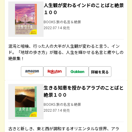
人生観が変わるインドのことばと絶景
１００
BOOKS 旅の名言＆絶景
2022.07.14 発売
混沌と喧噪、行った人の大半が人生観が変わると言う、イン
ド。「地球の歩き方」が贈る、人生を輝かせる名言と癒やしの
絶景集！
詳細を見る
生きる知恵を授かるアラブのことばと
絶景１００
BOOKS 旅の名言＆絶景
2022.07.14 発売
古きと新しき、東と西が調和するオリエンタルな世界、アラ