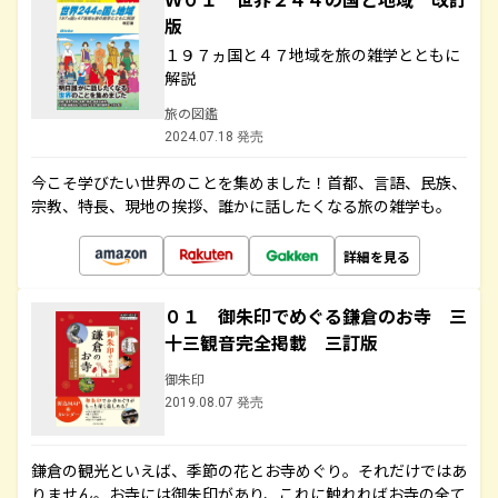
版
１９７ヵ国と４７地域を旅の雑学とともに
解説
旅の図鑑
2024.07.18 発売
今こそ学びたい世界のことを集めました！首都、言語、民族、
宗教、特長、現地の挨拶、誰かに話したくなる旅の雑学も。
詳細を見る
０１ 御朱印でめぐる鎌倉のお寺 三
十三観音完全掲載 三訂版
御朱印
2019.08.07 発売
鎌倉の観光といえば、季節の花とお寺めぐり。それだけではあ
りません。お寺には御朱印があり、これに触れればお寺の全て