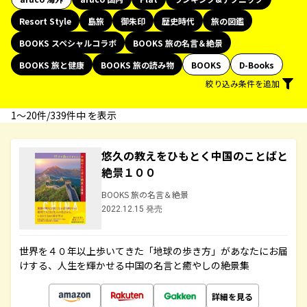
Resort Style
島旅
御朱印
歴史時代
旅の図鑑
BOOKS スペシャルコラボ
BOOKS 旅の名言＆絶景
BOOKS 旅と健康
BOOKS 旅の読み物
BOOKS
D-Books
絞り込み条件を追加
1〜20件/339件中 を表示
悠久の教えをひもとく中国のことばと
絶景１００
BOOKS 旅の名言＆絶景
2022.12.15 発売
世界を４０年以上歩いてきた「地球の歩き方」があなたにお届
けする、人生を輝かせる中国の名言と癒やしの絶景集
詳細を見る