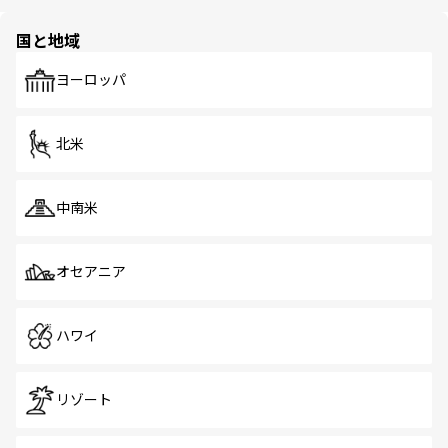
ほしい。
ほしい。
園や自然保護区など、自然が調和した近代的な景観と文化
の多様性あふれるカラフルな町は、どこを歩いても新しい
国と地域
発見がある。さらに、治安のよさや充実した公共交通機関
も、旅行者にとっては魅力的なポイント。グルメも豊富
で、ホーカーズは地元の風情を楽しめる外せないスポット
ヨーロッパ
だ。訪れる人を飽きさせないシンガポールで、多様な魅力
を体感しよう。 なお、新着のシンガポール情報は
コンテン
ツ一覧
を参照してほしい。
北米
中南米
オセアニア
ハワイ
リゾート