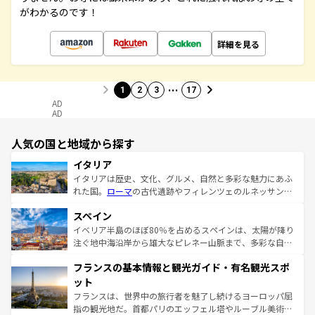
がわかるのです！
詳細を見る
…
1
2
3
17
AD
AD
人気の国と地域から探す
イタリア
イタリアは歴史、文化、グルメ、自然と多彩な魅力にあふ
れた国。
ローマ
の古代遺跡やフィレンツェのルネッサンス
美術、ヴェネツィアの運河など、歴史あるスポットはもち
スペイン
ろん、トスカーナの美しい田園風景やアマルフィ海岸の絶
景など、自然景観も見逃せない。観光の合間には、本場の
イベリア半島のほぼ80％を占めるスペインは、太陽が降り
ピザやパスタなど、絶品のイタリア料理を堪能することも
注ぐ地中海沿岸から雄大なピレネー山脈まで、多彩な自然
できる。朝目覚めてから夜眠るまで、すべての瞬間を楽し
と文化が詰まったヨーロッパ屈指の旅行先だ。多様な地域
フランスの基本情報と観光ガイド・有名観光スポ
ませてくれるイタリアで、忘れられない旅をしてみよう！
文化が根付くこの国では、情熱的なフラメンコ、熱気あふ
なお、新着のイタリア情報は
コンテンツ一覧
を参照してほ
れる闘牛、そして美味しいタパスが生活の一部となってい
ット
しい。
る。首都マドリードの洗練された雰囲気や、バルセロナの
フランスは、世界中の旅行者を魅了し続けるヨーロッパ屈
アートに溢れた街角から、地方では古代ローマ遺跡や中世
指の観光地だ。首都パリのエッフェル塔やルーブル美術館