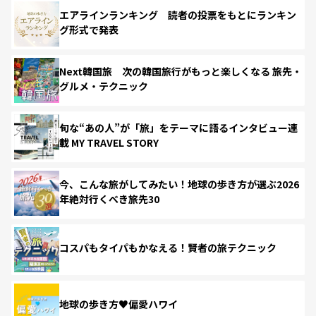
エアラインランキング 読者の投票をもとにランキン
グ形式で発表
Next韓国旅 次の韓国旅行がもっと楽しくなる 旅先・
グルメ・テクニック
旬な“あの人”が「旅」をテーマに語るインタビュー連
載 MY TRAVEL STORY
今、こんな旅がしてみたい！地球の歩き方が選ぶ2026
年絶対行くべき旅先30
コスパもタイパもかなえる！賢者の旅テクニック
地球の歩き方♥偏愛ハワイ