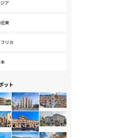
アジア
中近東
アフリカ
日本
ポット