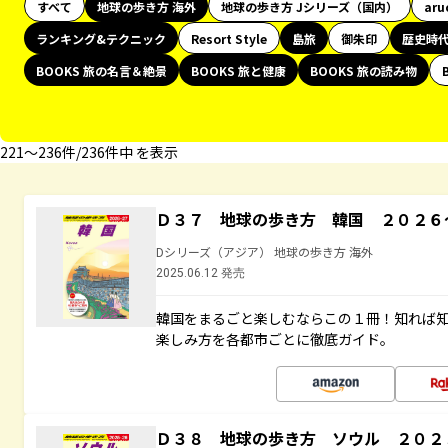
すべて
地球の歩き方 海外
地球の歩き方 Jシリーズ（国内）
aru
ランキング&テクニック
Resort Style
島旅
御朱印
歴史時
BOOKS 旅の名言＆絶景
BOOKS 旅と健康
BOOKS 旅の読み物
221〜236件/236件中 を表示
Ｄ３７ 地球の歩き方 韓国 ２０２６
Dシリーズ（アジア） 地球の歩き方 海外
2025.06.12 発売
韓国をまるごと楽しむならこの１冊！知れば
楽しみ方を各都市ごとに徹底ガイド。
Ｄ３８ 地球の歩き方 ソウル ２０２