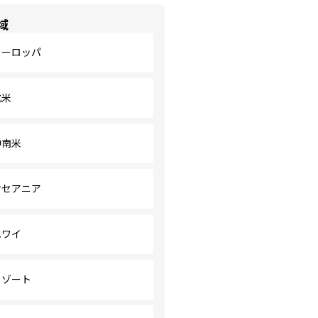
域
ヨーロッパ
北米
中南米
オセアニア
ハワイ
リゾート