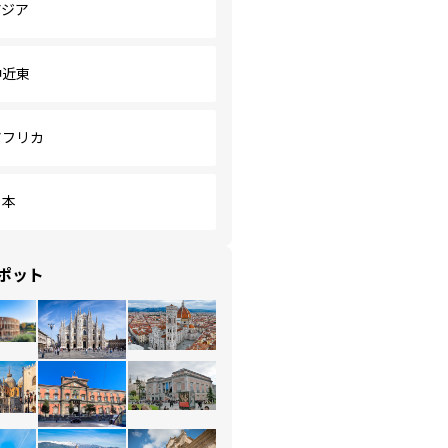
アジア
中近東
アフリカ
日本
ポット