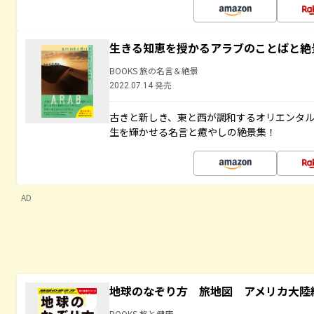
生きる知恵を授かるアラブのことばと絶
BOOKS 旅の名言＆絶景
2022.07.14 発売
古きと新しき、東と西が調和するオリエンタ
生を輝かせる名言と癒やしの絶景集！
AD
地球のなぞり方 旅地図 アメリカ大陸
BOOKS 旅と健康