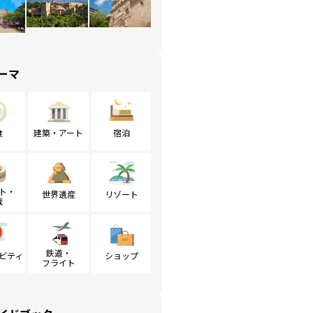
ーマ
食
建築・アート
宿泊
ト・
世界遺産
リゾート
戦
鉄道・
ビティ
ショップ
フライト