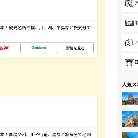
図本！観光名所や橋、川、湖、半島など旅気分で
詳細を見る
人気ス
図本！国境や州、川や街道、島など旅気分で地図