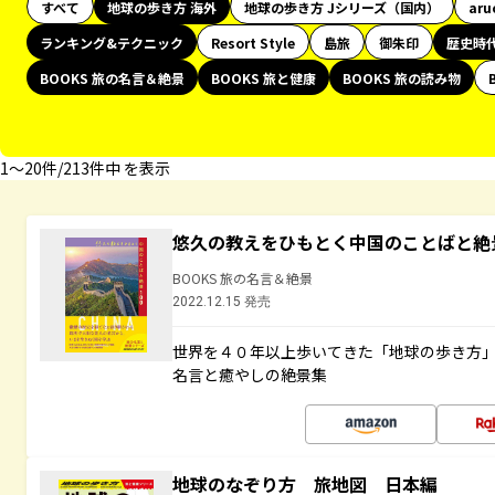
すべて
地球の歩き方 海外
地球の歩き方 Jシリーズ（国内）
aru
ランキング&テクニック
Resort Style
島旅
御朱印
歴史時
BOOKS 旅の名言＆絶景
BOOKS 旅と健康
BOOKS 旅の読み物
1〜20件/213件中 を表示
悠久の教えをひもとく中国のことばと絶
BOOKS 旅の名言＆絶景
2022.12.15 発売
世界を４０年以上歩いてきた「地球の歩き方
名言と癒やしの絶景集
地球のなぞり方 旅地図 日本編