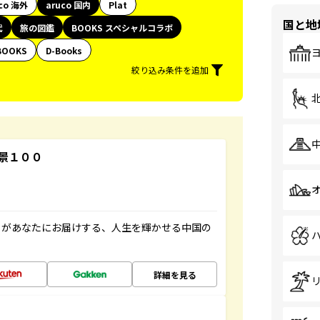
co 海外
aruco 国内
Plat
国と地
代
旅の図鑑
BOOKS スペシャルコラボ
BOOKS
D-Books
絞り込み条件を追加
景１００
」があなたにお届けする、人生を輝かせる中国の
詳細を見る