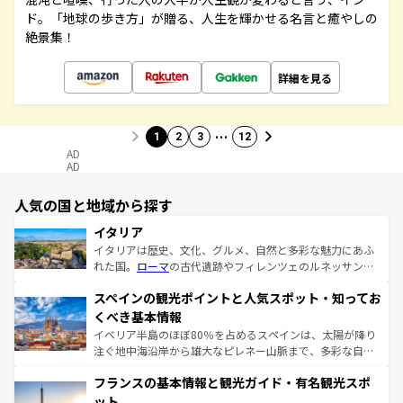
ド。「地球の歩き方」が贈る、人生を輝かせる名言と癒やしの
絶景集！
詳細を見る
…
1
2
3
12
AD
AD
人気の国と地域から探す
イタリア
イタリアは歴史、文化、グルメ、自然と多彩な魅力にあふ
れた国。
ローマ
の古代遺跡やフィレンツェのルネッサンス
美術、ヴェネツィアの運河など、歴史あるスポットはもち
スペインの観光ポイントと人気スポット・知ってお
ろん、トスカーナの美しい田園風景やアマルフィ海岸の絶
景など、自然景観も見逃せない。観光の合間には、本場の
くべき基本情報
ピザやパスタなど、絶品のイタリア料理を堪能することも
イベリア半島のほぼ80％を占めるスペインは、太陽が降り
できる。朝目覚めてから夜眠るまで、すべての瞬間を楽し
注ぐ地中海沿岸から雄大なピレネー山脈まで、多彩な自然
ませてくれるイタリアで、忘れられない旅をしてみよう！
と文化が詰まったヨーロッパ屈指の旅行先だ。多様な地域
なお、新着のイタリア情報は
コンテンツ一覧
を参照してほ
フランスの基本情報と観光ガイド・有名観光スポ
文化が根付くこの国では、情熱的なフラメンコ、熱気あふ
しい。
れる闘牛、そして美味しいタパスが生活の一部となってい
ット