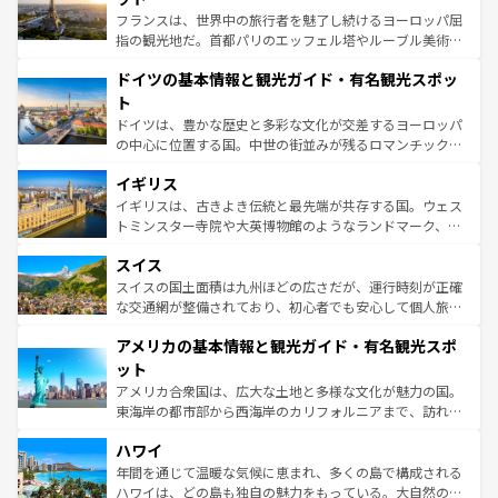
る。首都マドリードの洗練された雰囲気や、バルセロナの
フランスは、世界中の旅行者を魅了し続けるヨーロッパ屈
アートに溢れた街角から、地方では古代ローマ遺跡や中世
指の観光地だ。首都パリのエッフェル塔やルーブル美術館
の城塞都市、穏やかなビーチリゾートまで多彩な表情を見
といった象徴的なスポットから、田舎町の古風な美しさま
せる。地方によって風土や気候が異なるスペインはその個
ドイツの基本情報と観光ガイド・有名観光スポッ
で、幅広い魅力が詰まっている。華麗な宮殿、歴史的な大
性で訪れる人を魅了する。 なお、新着のスペイン情報は
コ
聖堂、美しいビーチ、そして豊かな自然が、訪れる者を心
ト
ンテンツ一覧
を参照してほしい。
から魅了する。また、フランスは美食の国としても知ら
ドイツは、豊かな歴史と多彩な文化が交差するヨーロッパ
れ、フランス料理はユネスコ無形文化遺産にも登録されて
の中心に位置する国。中世の街並みが残るロマンチック街
いる。シャンパンの発祥地であるランス、プロヴァンスの
道から、未来を先取りするようなモダンな都市まで多様な
香り高いラベンダー畑など、多彩な楽しみ方が可能だ。さ
イギリス
顔を持つこの国は、どこを歩いても飽きることがない。ベ
らに、パリ以外の地域にも魅力が溢れており、どの街角に
ルリンの文化的活気、バイエルン州のアルプスの絶景、そ
イギリスは、古きよき伝統と最先端が共存する国。ウェス
も豊かな歴史と文化が息づいている。パリ以外の個性あふ
してライン川沿いのワイン畑といった風景は必見。ビール
トミンスター寺院や大英博物館のようなランドマーク、歴
れる地方に足を運ぶとそれぞれで全く異なる文化を体験で
とソーセージを味わいながら地元の人と過ごす楽しい時間
史ある大学都市、美しい丘陵地帯や牧歌的な風景など、エ
きるだろう。 なお、新着のフランス情報は
コンテンツ一覧
スイス
は、お酒好きな人にはぜひ体験してほしい。 なお、新着の
リアごとに異なる魅力がある。また、優雅なアフタヌーン
を参照してほしい。
ドイツ情報は
コンテンツ一覧
を参照してほしい。
ティー、ビール好きにはたまらない英国パブ、サッカー観
スイスの国土面積は九州ほどの広さだが、運行時刻が正確
戦など、本場だからこそできる体験も豊富。イギリスを旅
な交通網が整備されており、初心者でも安心して個人旅行
して楽しみつくそう。 なお、新着のイギリス情報は
コンテ
を楽しめる。日本同様に時刻表どおりの旅が可能だ。中世
アメリカの基本情報と観光ガイド・有名観光スポ
ンツ一覧
を参照してほしい。
の建物がそのまま残る町や、スイスならではのユニークな
博物館もあり、アルプス観光だけでなく町歩きも満喫する
ット
ことができる。国民の所得が高いため物価も高いが、旅行
アメリカ合衆国は、広大な土地と多様な文化が魅力の国。
者向けの交通パス提供のサービスもあり、うまく活用すれ
東海岸の都市部から西海岸のカリフォルニアまで、訪れる
ば市内交通費無料で観光を楽しむこともできる。 なお、新
場所ごとに異なる風景と体験が待っている。ニューヨーク
着のスイス情報は
コンテンツ一覧
を参照してほしい。
ハワイ
のような巨大都市は、観光、ショッピング、エンターテイ
ンメントが詰まった刺激的なスポットだ。一方、アメリカ
年間を通じて温暖な気候に恵まれ、多くの島で構成される
西部には大自然が広がり、グランドキャニオンやイエロー
ハワイは、どの島も独自の魅力をもっている。大自然の神