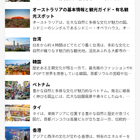
ストーン国立公園といった絶景が堪能できる。さらに、南
秘を感じたいなら、火山が生み出した壮大な景観を誇るハ
オーストラリアの基本情報と観光ガイド・有名観
部のニューオーリンズでは、音楽と美食が融合した独特の
ワイ島は見逃せない。また、定番の観光地といえばオアフ
文化が魅力。旅行者はアメリカの各地域で異なる魅力を楽
島だが、静かな自然を求めるならマウイ島やカウアイ島が
光スポット
しみながら、その多様性と豊かな歴史を感じることができ
おすすめ。エメラルドグリーンに輝く海をはじめ、豊かな
オーストラリアは、壮大な自然と多様な文化が魅力の国。
るだろう。車でのロードトリップや列車の旅も、アメリカ
文化や歴史が息づいている。「アロハスピリット」と呼ば
シドニーのシンボルであるシドニー・オペラハウス、オー
ならではの贅沢な旅のスタイルだ。 なお、新着のアメリカ
れるおもてなしの心で訪れる人々を迎えてくれるハワイの
ストラリア東海岸北部に広がる大サンゴ礁地帯グレートバ
情報は
コンテンツ一覧
を参照してほしい。
人々、おいしいローカルフードやハワイアンミュージッ
台湾
リアリーフや大陸中央部にそびえるウルル（エアーズロッ
ク、伝統的なフラダンスなど、すべてがハワイの魅力を彩
ク）、タスマニアの美しい原生林やケアンズの熱帯雨林な
日本から約４時間ほどでたどり着く台湾は、多彩な文化と
っている。訪れるたびに新しい発見と感動が待っているハ
ど、見どころがたくさん。また、カフェやワイン、オージ
自然が織りなす魅力的な観光地。活気あふれる大都市の台
ワイを、存分に味わってほしい。 なお、新着のハワイ情報
ービーフなどの食文化も豊かで、美味しいものであふれて
北やノスタルジックな町並みが人気な九份（ジォウフェ
は
コンテンツ一覧
を参照してほしい。
韓国
いる。アクティビティも充実しており、サーフィンやダイ
ン）、静ひつな山岳地帯である台湾東部など、都市の喧騒
ビング、ハイキングなど、アウトドア好きにはたまらな
と山間の静けさが共存しており、訪れる人に新しい発見と
歴史ある王朝文化が残る一方で、最先端のファッションやK
い。オーストラリアの多彩な魅力を存分に味わいつくそ
驚きをもたらしてくれる。また、奥深い台湾の食文化も魅
-POPで世界を席巻している韓国。首都ソウルの宮殿や伝統
う。 なお、新着のオーストラリア情報は
コンテンツ一覧
を
力で、夜市などの屋台グルメから高級料理、ヘルシーで美
家屋が並ぶエリアでは韓国の歴史と文化に浸ることがで
参照してほしい。
ベトナム
容にもいいと評判のスイーツなど、バラエティ豊かな料理
き、地方に足を延ばせば四季折々の自然美を楽しむことが
が味わえる。 なお、新着の台湾情報は
コンテンツ一覧
を参
できる。そして、キムチや焼肉、絶品のストリートフード
豊かな自然と多様な文化が魅力的なベトナム。南北に細長
照してほしい。
まで、さまざまな韓国料理が待っている。夜には、韓国な
く伸びる国土には、広大な田園風景や青々とした山々、世
らではのナイトライフも堪能できる。あたたかいホスピタ
界遺産に登録された壮大な自然景観が点在し、都市部では
タイ
リティに包まれながら、韓国の多彩な魅力を心ゆくまで味
急速な発展と共に伝統が息づく。ハノイの古い町並みやホ
わってみてほしい。 なお、新着の韓国情報は
コンテンツ一
ーチミン市のフランス統治時代の建物も、独特の雰囲気を
タイは、東南アジアに位置する豊かな自然と歴史が息づく
覧
を参照してほしい。
醸し出している。また、バラエティの豊かさとおいしさで
国だ。首都バンコクは高層ビルが立ち並ぶ一方、伝統的な
世界中の食通を魅了してやまないベトナム料理も魅力のひ
寺院や市場がいたるところに点在し、古きよき文化と現代
香港
とつ。フォーやバインミー、ベトナムコーヒーなどは、ぜ
の活気が交差している。北部ではチェンマイなどの山岳地
ひ現地で味わいたい。どの地域を訪れてもあたたかい人々
帯で自然と触れ合い、南部ではプーケットやクラビの美し
アジアと西洋の文化が交わる香港は、特有のエネルギーを