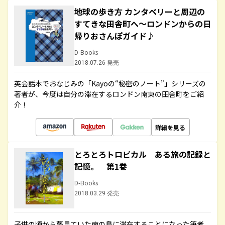
地球の歩き方 カンタベリーと周辺の
すてきな田舎町へ～ロンドンからの日
帰りおさんぽガイド♪
D-Books
2018.07.26 発売
英会話本でおなじみの「Kayoの“秘密のノート”」シリーズの
著者が、今度は自分の滞在するロンドン南東の田舎町をご紹
介！
詳細を見る
とろとろトロピカル ある旅の記録と
記憶。 第1巻
D-Books
2018.03.29 発売
子供の頃から夢見ていた南の島に滞在することになった筆者