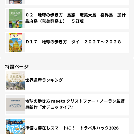
０２ 地球の歩き方 島旅 奄美大島 喜界島 加計
呂麻島（奄美群島１） ５訂版
Ｄ１７ 地球の歩き方 タイ ２０２７～２０２８
特設ページ
世界遺産ランキング
地球の歩き方 meets クリストファー・ノーラン監督
最新作『オデュッセイア』
準備も滞在もスマートに！ トラベルハック2026