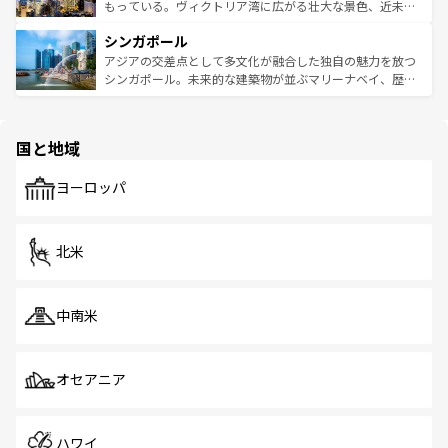
が旅行者を迎えてくれるので、きっと忘れられない旅にな
いビーチでリゾート気分を楽しむことができる。タイ料理
もっている。ヴィクトリア湾に広がる壮大な景色、近未来
るはずだ。 なお、新着のベトナム情報は
コンテンツ一覧
を
は世界的に有名で、屋台から高級レストランまで味覚を刺
的なアートスポット、そして歴史と現代が融合した町並
参照してほしい。
シンガポール
激する。気候は一年中温暖で、どの季節にも異なる楽しみ
み、どこを訪れても感動するはず。観光スポットが密集し
が待っている。親しみやすいタイの人々、仏教を中心とし
ており、効率よく見どころを回れるのも魅力。息をのむよ
アジアの交差点として多文化が融合した独自の魅力を放つ
た文化、そして多様な観光資源が、訪れる旅人を魅了し続
うな絶景から文化的な体験まで、香港を存分に楽しみ尽く
シンガポール。未来的な建築物が並ぶマリーナベイ、歴史
ける。 なお、新着のタイ情報は
コンテンツ一覧
を参照して
そう。 なお、新着の香港情報は
コンテンツ一覧
を参照して
と伝統を感じられるエスニックタウン、多数の緑豊かな公
ほしい。
ほしい。
園や自然保護区など、自然が調和した近代的な景観と文化
の多様性あふれるカラフルな町は、どこを歩いても新しい
国と地域
発見がある。さらに、治安のよさや充実した公共交通機関
も、旅行者にとっては魅力的なポイント。グルメも豊富
で、ホーカーズは地元の風情を楽しめる外せないスポット
ヨーロッパ
だ。訪れる人を飽きさせないシンガポールで、多様な魅力
を体感しよう。 なお、新着のシンガポール情報は
コンテン
ツ一覧
を参照してほしい。
北米
中南米
オセアニア
ハワイ