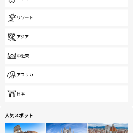
リゾート
アジア
中近東
アフリカ
日本
人気スポット