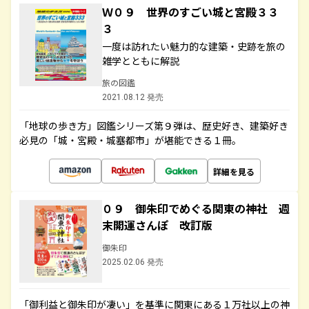
Ｗ０９ 世界のすごい城と宮殿３３
３
一度は訪れたい魅力的な建築・史跡を旅の
雑学とともに解説
旅の図鑑
2021.08.12 発売
「地球の歩き方」図鑑シリーズ第９弾は、歴史好き、建築好き
必見の「城・宮殿・城塞都市」が堪能できる１冊。
詳細を見る
０９ 御朱印でめぐる関東の神社 週
末開運さんぽ 改訂版
御朱印
2025.02.06 発売
「御利益と御朱印が凄い」を基準に関東にある１万社以上の神