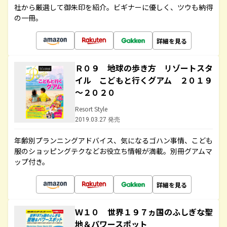
社から厳選して御朱印を紹介。ビギナーに優しく、ツウも納得
の一冊。
詳細を見る
Ｒ０９ 地球の歩き方 リゾートスタ
イル こどもと行くグアム ２０１９
～２０２０
Resort Style
2019.03.27 発売
年齢別プランニングアドバイス、気になるゴハン事情、こども
服のショッピングテクなどお役立ち情報が満載。別冊グアムマ
ップ付き。
詳細を見る
Ｗ１０ 世界１９７ヵ国のふしぎな聖
地＆パワースポット