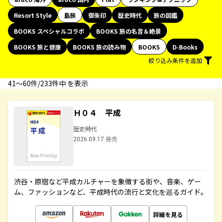
Resort Style
島旅
御朱印
歴史時代
旅の図鑑
BOOKS スペシャルコラボ
BOOKS 旅の名言＆絶景
BOOKS 旅と健康
BOOKS 旅の読み物
BOOKS
D-Books
絞り込み条件を追加
41〜60件/233件中 を表示
Ｈ０４ 平成
歴史時代
2026.09.17 発売
渋谷・原宿など平成カルチャーを象徴する街や、音楽、ゲー
ム、ファッションなど、平成時代の流行と文化を巡るガイド。
詳細を見る