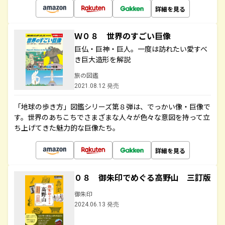
詳細を見る
Ｗ０８ 世界のすごい巨像
巨仏・巨神・巨人。一度は訪れたい愛すべ
き巨大造形を解説
旅の図鑑
2021.08.12 発売
「地球の歩き方」図鑑シリーズ第８弾は、でっかい像・巨像で
す。世界のあちこちでさまざまな人々が色々な意図を持って立
ち上げてきた魅力的な巨像たち。
詳細を見る
０８ 御朱印でめぐる高野山 三訂版
御朱印
2024.06.13 発売