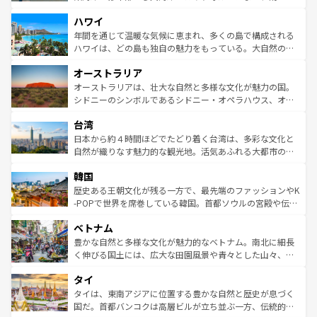
者向けの交通パス提供のサービスもあり、うまく活用すれ
場所ごとに異なる風景と体験が待っている。ニューヨーク
ハワイ
ば市内交通費無料で観光を楽しむこともできる。 なお、新
のような巨大都市は、観光、ショッピング、エンターテイ
着のスイス情報は
コンテンツ一覧
を参照してほしい。
ンメントが詰まった刺激的なスポットだ。一方、アメリカ
年間を通じて温暖な気候に恵まれ、多くの島で構成される
西部には大自然が広がり、グランドキャニオンやイエロー
ハワイは、どの島も独自の魅力をもっている。大自然の神
ストーン国立公園といった絶景が堪能できる。さらに、南
秘を感じたいなら、火山が生み出した壮大な景観を誇るハ
オーストラリア
部のニューオーリンズでは、音楽と美食が融合した独特の
ワイ島は見逃せない。また、定番の観光地といえばオアフ
文化が魅力。旅行者はアメリカの各地域で異なる魅力を楽
島だが、静かな自然を求めるならマウイ島やカウアイ島が
オーストラリアは、壮大な自然と多様な文化が魅力の国。
しみながら、その多様性と豊かな歴史を感じることができ
おすすめ。エメラルドグリーンに輝く海をはじめ、豊かな
シドニーのシンボルであるシドニー・オペラハウス、オー
るだろう。車でのロードトリップや列車の旅も、アメリカ
文化や歴史が息づいている。「アロハスピリット」と呼ば
ストラリア東海岸北部に広がる大サンゴ礁地帯グレートバ
ならではの贅沢な旅のスタイルだ。 なお、新着のアメリカ
台湾
れるおもてなしの心で訪れる人々を迎えてくれるハワイの
リアリーフや大陸中央部にそびえるウルル（エアーズロッ
情報は
コンテンツ一覧
を参照してほしい。
人々、おいしいローカルフードやハワイアンミュージッ
ク）、タスマニアの美しい原生林やケアンズの熱帯雨林な
日本から約４時間ほどでたどり着く台湾は、多彩な文化と
ク、伝統的なフラダンスなど、すべてがハワイの魅力を彩
ど、見どころがたくさん。また、カフェやワイン、オージ
自然が織りなす魅力的な観光地。活気あふれる大都市の台
っている。訪れるたびに新しい発見と感動が待っているハ
ービーフなどの食文化も豊かで、美味しいものであふれて
北やノスタルジックな町並みが人気な九份（ジォウフェ
ワイを、存分に味わってほしい。 なお、新着のハワイ情報
韓国
いる。アクティビティも充実しており、サーフィンやダイ
ン）、静ひつな山岳地帯である台湾東部など、都市の喧騒
は
コンテンツ一覧
を参照してほしい。
ビング、ハイキングなど、アウトドア好きにはたまらな
と山間の静けさが共存しており、訪れる人に新しい発見と
歴史ある王朝文化が残る一方で、最先端のファッションやK
い。オーストラリアの多彩な魅力を存分に味わいつくそ
驚きをもたらしてくれる。また、奥深い台湾の食文化も魅
-POPで世界を席巻している韓国。首都ソウルの宮殿や伝統
う。 なお、新着のオーストラリア情報は
コンテンツ一覧
を
力で、夜市などの屋台グルメから高級料理、ヘルシーで美
家屋が並ぶエリアでは韓国の歴史と文化に浸ることがで
参照してほしい。
ベトナム
容にもいいと評判のスイーツなど、バラエティ豊かな料理
き、地方に足を延ばせば四季折々の自然美を楽しむことが
が味わえる。 なお、新着の台湾情報は
コンテンツ一覧
を参
できる。そして、キムチや焼肉、絶品のストリートフード
豊かな自然と多様な文化が魅力的なベトナム。南北に細長
照してほしい。
まで、さまざまな韓国料理が待っている。夜には、韓国な
く伸びる国土には、広大な田園風景や青々とした山々、世
らではのナイトライフも堪能できる。あたたかいホスピタ
界遺産に登録された壮大な自然景観が点在し、都市部では
タイ
リティに包まれながら、韓国の多彩な魅力を心ゆくまで味
急速な発展と共に伝統が息づく。ハノイの古い町並みやホ
わってみてほしい。 なお、新着の韓国情報は
コンテンツ一
ーチミン市のフランス統治時代の建物も、独特の雰囲気を
タイは、東南アジアに位置する豊かな自然と歴史が息づく
覧
を参照してほしい。
醸し出している。また、バラエティの豊かさとおいしさで
国だ。首都バンコクは高層ビルが立ち並ぶ一方、伝統的な