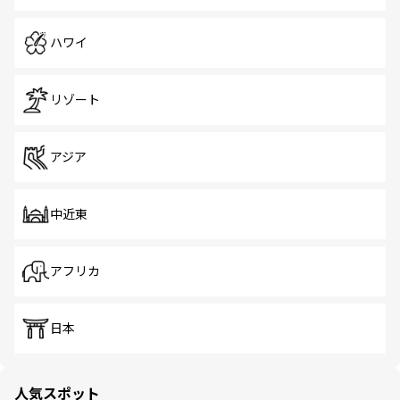
ハワイ
リゾート
アジア
中近東
アフリカ
日本
人気スポット