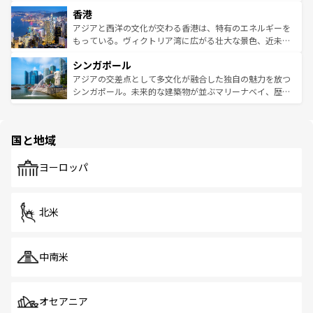
世界中の食通を魅了してやまないベトナム料理も魅力のひ
寺院や市場がいたるところに点在し、古きよき文化と現代
香港
とつ。フォーやバインミー、ベトナムコーヒーなどは、ぜ
の活気が交差している。北部ではチェンマイなどの山岳地
ひ現地で味わいたい。どの地域を訪れてもあたたかい人々
帯で自然と触れ合い、南部ではプーケットやクラビの美し
アジアと西洋の文化が交わる香港は、特有のエネルギーを
が旅行者を迎えてくれるので、きっと忘れられない旅にな
いビーチでリゾート気分を楽しむことができる。タイ料理
もっている。ヴィクトリア湾に広がる壮大な景色、近未来
るはずだ。 なお、新着のベトナム情報は
コンテンツ一覧
を
は世界的に有名で、屋台から高級レストランまで味覚を刺
的なアートスポット、そして歴史と現代が融合した町並
参照してほしい。
シンガポール
激する。気候は一年中温暖で、どの季節にも異なる楽しみ
み、どこを訪れても感動するはず。観光スポットが密集し
が待っている。親しみやすいタイの人々、仏教を中心とし
ており、効率よく見どころを回れるのも魅力。息をのむよ
アジアの交差点として多文化が融合した独自の魅力を放つ
た文化、そして多様な観光資源が、訪れる旅人を魅了し続
うな絶景から文化的な体験まで、香港を存分に楽しみ尽く
シンガポール。未来的な建築物が並ぶマリーナベイ、歴史
ける。 なお、新着のタイ情報は
コンテンツ一覧
を参照して
そう。 なお、新着の香港情報は
コンテンツ一覧
を参照して
と伝統を感じられるエスニックタウン、多数の緑豊かな公
ほしい。
ほしい。
園や自然保護区など、自然が調和した近代的な景観と文化
の多様性あふれるカラフルな町は、どこを歩いても新しい
国と地域
発見がある。さらに、治安のよさや充実した公共交通機関
も、旅行者にとっては魅力的なポイント。グルメも豊富
で、ホーカーズは地元の風情を楽しめる外せないスポット
ヨーロッパ
だ。訪れる人を飽きさせないシンガポールで、多様な魅力
を体感しよう。 なお、新着のシンガポール情報は
コンテン
ツ一覧
を参照してほしい。
北米
中南米
オセアニア