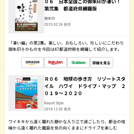
０６ 日本全国この御朱印が凄い！
第弐集 都道府県網羅版
御朱印
2015.02.26 発売
「凄い編」の第2集。美しい、おもしろい、珍しいにこだわり
御朱印そのものを今回は47都道府県を網羅して紹介します。
詳細を見る
Ｒ０６ 地球の歩き方 リゾートスタ
イル ハワイ ドライブ・マップ ２
０１９～２０２０
Resort Style
2018.12.05 発売
ワイキキから遠く離れた静かな入り江で過ごしたり、都会の喧
噪から遠く離れた離島を気の向くままにドライブを楽しむ