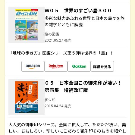
Ｗ０５ 世界のすごい島３００
多彩な魅力あふれる世界と日本の島々を旅
の雑学とともに解説
旅の図鑑
2021.05.27 発売
「地球の歩き方」図鑑シリーズ第５弾は世界の「島」！
詳細を見る
０５ 日本全国この御朱印が凄い！
第壱集 増補改訂版
御朱印
2015.04.24 発売
大人気の御朱印シリーズ。全国に拡大して、ただただ凄い、美
しい、おもしろい、珍しいにこだわり御朱印そのものを紹介し