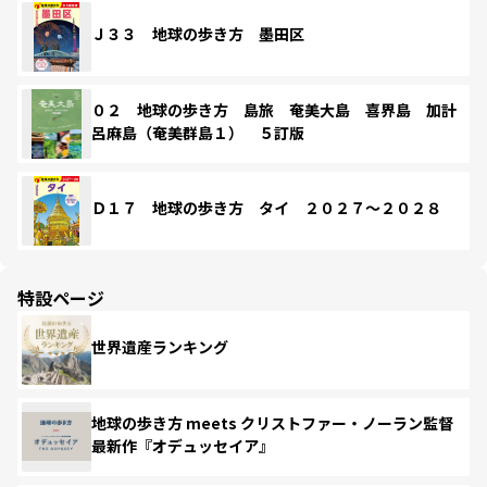
Ｊ３３ 地球の歩き方 墨田区
０２ 地球の歩き方 島旅 奄美大島 喜界島 加計
呂麻島（奄美群島１） ５訂版
Ｄ１７ 地球の歩き方 タイ ２０２７～２０２８
特設ページ
世界遺産ランキング
地球の歩き方 meets クリストファー・ノーラン監督
最新作『オデュッセイア』