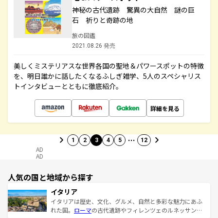
神秘の古代遺跡 驚異の大自然 謎の巨
石 祈りと奇跡の地
旅の図鑑
2021.08.26 発売
美しくミステリアスな世界各国の聖地＆パワースポットの特徴
を、明日誰かに話したくなるふしぎ雑学、5人のスペシャリス
トインタビューとともに徹底紹介。
詳細を見る
…
1
2
3
4
5
12
AD
AD
人気の国と地域から探す
イタリア
イタリアは歴史、文化、グルメ、自然と多彩な魅力にあふ
れた国。
ローマ
の古代遺跡やフィレンツェのルネッサンス