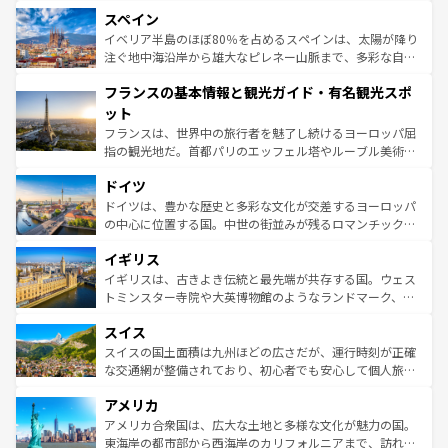
美術、ヴェネツィアの運河など、歴史あるスポットはもち
スペイン
ろん、トスカーナの美しい田園風景やアマルフィ海岸の絶
景など、自然景観も見逃せない。観光の合間には、本場の
イベリア半島のほぼ80％を占めるスペインは、太陽が降り
ピザやパスタなど、絶品のイタリア料理を堪能することも
注ぐ地中海沿岸から雄大なピレネー山脈まで、多彩な自然
できる。朝目覚めてから夜眠るまで、すべての瞬間を楽し
と文化が詰まったヨーロッパ屈指の旅行先だ。多様な地域
フランスの基本情報と観光ガイド・有名観光スポ
ませてくれるイタリアで、忘れられない旅をしてみよう！
文化が根付くこの国では、情熱的なフラメンコ、熱気あふ
なお、新着のイタリア情報は
コンテンツ一覧
を参照してほ
れる闘牛、そして美味しいタパスが生活の一部となってい
ット
しい。
る。首都マドリードの洗練された雰囲気や、バルセロナの
フランスは、世界中の旅行者を魅了し続けるヨーロッパ屈
アートに溢れた街角から、地方では古代ローマ遺跡や中世
指の観光地だ。首都パリのエッフェル塔やルーブル美術館
の城塞都市、穏やかなビーチリゾートまで多彩な表情を見
といった象徴的なスポットから、田舎町の古風な美しさま
せる。地方によって風土や気候が異なるスペインはその個
ドイツ
で、幅広い魅力が詰まっている。華麗な宮殿、歴史的な大
性で訪れる人を魅了する。 なお、新着のスペイン情報は
コ
聖堂、美しいビーチ、そして豊かな自然が、訪れる者を心
ドイツは、豊かな歴史と多彩な文化が交差するヨーロッパ
ンテンツ一覧
を参照してほしい。
から魅了する。また、フランスは美食の国としても知ら
の中心に位置する国。中世の街並みが残るロマンチック街
れ、フランス料理はユネスコ無形文化遺産にも登録されて
道から、未来を先取りするようなモダンな都市まで多様な
イギリス
いる。シャンパンの発祥地であるランス、プロヴァンスの
顔を持つこの国は、どこを歩いても飽きることがない。ベ
香り高いラベンダー畑など、多彩な楽しみ方が可能だ。さ
ルリンの文化的活気、バイエルン州のアルプスの絶景、そ
イギリスは、古きよき伝統と最先端が共存する国。ウェス
らに、パリ以外の地域にも魅力が溢れており、どの街角に
してライン川沿いのワイン畑といった風景は必見。ビール
トミンスター寺院や大英博物館のようなランドマーク、歴
も豊かな歴史と文化が息づいている。パリ以外の個性あふ
とソーセージを味わいながら地元の人と過ごす楽しい時間
史ある大学都市、美しい丘陵地帯や牧歌的な風景など、エ
れる地方に足を運ぶとそれぞれで全く異なる文化を体験で
スイス
は、お酒好きな人にはぜひ体験してほしい。 なお、新着の
リアごとに異なる魅力がある。また、優雅なアフタヌーン
きるだろう。 なお、新着のフランス情報は
コンテンツ一覧
ドイツ情報は
コンテンツ一覧
を参照してほしい。
ティー、ビール好きにはたまらない英国パブ、サッカー観
スイスの国土面積は九州ほどの広さだが、運行時刻が正確
を参照してほしい。
戦など、本場だからこそできる体験も豊富。イギリスを旅
な交通網が整備されており、初心者でも安心して個人旅行
して楽しみつくそう。 なお、新着のイギリス情報は
コンテ
を楽しめる。日本同様に時刻表どおりの旅が可能だ。中世
アメリカ
ンツ一覧
を参照してほしい。
の建物がそのまま残る町や、スイスならではのユニークな
博物館もあり、アルプス観光だけでなく町歩きも満喫する
アメリカ合衆国は、広大な土地と多様な文化が魅力の国。
ことができる。国民の所得が高いため物価も高いが、旅行
東海岸の都市部から西海岸のカリフォルニアまで、訪れる