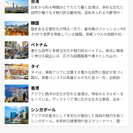
ならではの贅沢な旅のスタイルだ。 なお、新着のアメリカ
台湾
れるおもてなしの心で訪れる人々を迎えてくれるハワイの
リアリーフや大陸中央部にそびえるウルル（エアーズロッ
情報は
コンテンツ一覧
を参照してほしい。
人々、おいしいローカルフードやハワイアンミュージッ
ク）、タスマニアの美しい原生林やケアンズの熱帯雨林な
日本から約４時間ほどでたどり着く台湾は、多彩な文化と
ク、伝統的なフラダンスなど、すべてがハワイの魅力を彩
ど、見どころがたくさん。また、カフェやワイン、オージ
自然が織りなす魅力的な観光地。活気あふれる大都市の台
っている。訪れるたびに新しい発見と感動が待っているハ
ービーフなどの食文化も豊かで、美味しいものであふれて
北やノスタルジックな町並みが人気な九份（ジォウフェ
ワイを、存分に味わってほしい。 なお、新着のハワイ情報
韓国
いる。アクティビティも充実しており、サーフィンやダイ
ン）、静ひつな山岳地帯である台湾東部など、都市の喧騒
は
コンテンツ一覧
を参照してほしい。
ビング、ハイキングなど、アウトドア好きにはたまらな
と山間の静けさが共存しており、訪れる人に新しい発見と
歴史ある王朝文化が残る一方で、最先端のファッションやK
い。オーストラリアの多彩な魅力を存分に味わいつくそ
驚きをもたらしてくれる。また、奥深い台湾の食文化も魅
-POPで世界を席巻している韓国。首都ソウルの宮殿や伝統
う。 なお、新着のオーストラリア情報は
コンテンツ一覧
を
力で、夜市などの屋台グルメから高級料理、ヘルシーで美
家屋が並ぶエリアでは韓国の歴史と文化に浸ることがで
参照してほしい。
ベトナム
容にもいいと評判のスイーツなど、バラエティ豊かな料理
き、地方に足を延ばせば四季折々の自然美を楽しむことが
が味わえる。 なお、新着の台湾情報は
コンテンツ一覧
を参
できる。そして、キムチや焼肉、絶品のストリートフード
豊かな自然と多様な文化が魅力的なベトナム。南北に細長
照してほしい。
まで、さまざまな韓国料理が待っている。夜には、韓国な
く伸びる国土には、広大な田園風景や青々とした山々、世
らではのナイトライフも堪能できる。あたたかいホスピタ
界遺産に登録された壮大な自然景観が点在し、都市部では
タイ
リティに包まれながら、韓国の多彩な魅力を心ゆくまで味
急速な発展と共に伝統が息づく。ハノイの古い町並みやホ
わってみてほしい。 なお、新着の韓国情報は
コンテンツ一
ーチミン市のフランス統治時代の建物も、独特の雰囲気を
タイは、東南アジアに位置する豊かな自然と歴史が息づく
覧
を参照してほしい。
醸し出している。また、バラエティの豊かさとおいしさで
国だ。首都バンコクは高層ビルが立ち並ぶ一方、伝統的な
世界中の食通を魅了してやまないベトナム料理も魅力のひ
寺院や市場がいたるところに点在し、古きよき文化と現代
香港
とつ。フォーやバインミー、ベトナムコーヒーなどは、ぜ
の活気が交差している。北部ではチェンマイなどの山岳地
ひ現地で味わいたい。どの地域を訪れてもあたたかい人々
帯で自然と触れ合い、南部ではプーケットやクラビの美し
アジアと西洋の文化が交わる香港は、特有のエネルギーを
が旅行者を迎えてくれるので、きっと忘れられない旅にな
いビーチでリゾート気分を楽しむことができる。タイ料理
もっている。ヴィクトリア湾に広がる壮大な景色、近未来
るはずだ。 なお、新着のベトナム情報は
コンテンツ一覧
を
は世界的に有名で、屋台から高級レストランまで味覚を刺
的なアートスポット、そして歴史と現代が融合した町並
参照してほしい。
シンガポール
激する。気候は一年中温暖で、どの季節にも異なる楽しみ
み、どこを訪れても感動するはず。観光スポットが密集し
が待っている。親しみやすいタイの人々、仏教を中心とし
ており、効率よく見どころを回れるのも魅力。息をのむよ
アジアの交差点として多文化が融合した独自の魅力を放つ
た文化、そして多様な観光資源が、訪れる旅人を魅了し続
うな絶景から文化的な体験まで、香港を存分に楽しみ尽く
シンガポール。未来的な建築物が並ぶマリーナベイ、歴史
ける。 なお、新着のタイ情報は
コンテンツ一覧
を参照して
そう。 なお、新着の香港情報は
コンテンツ一覧
を参照して
と伝統を感じられるエスニックタウン、多数の緑豊かな公
ほしい。
ほしい。
園や自然保護区など、自然が調和した近代的な景観と文化