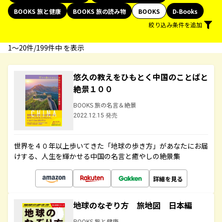
BOOKS 旅と健康
BOOKS 旅の読み物
BOOKS
D-Books
絞り込み条件を追加
1〜20件/199件中 を表示
悠久の教えをひもとく中国のことばと
絶景１００
BOOKS 旅の名言＆絶景
2022.12.15 発売
世界を４０年以上歩いてきた「地球の歩き方」があなたにお届
けする、人生を輝かせる中国の名言と癒やしの絶景集
詳細を見る
地球のなぞり方 旅地図 日本編
BOOKS 旅と健康