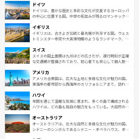
せる。地方によって風土や気候が異なるスペインはその個
ドイツ
で、幅広い魅力が詰まっている。華麗な宮殿、歴史的な大
性で訪れる人を魅了する。 なお、新着のスペイン情報は
コ
聖堂、美しいビーチ、そして豊かな自然が、訪れる者を心
ドイツは、豊かな歴史と多彩な文化が交差するヨーロッパ
ンテンツ一覧
を参照してほしい。
から魅了する。また、フランスは美食の国としても知ら
の中心に位置する国。中世の街並みが残るロマンチック街
れ、フランス料理はユネスコ無形文化遺産にも登録されて
道から、未来を先取りするようなモダンな都市まで多様な
イギリス
いる。シャンパンの発祥地であるランス、プロヴァンスの
顔を持つこの国は、どこを歩いても飽きることがない。ベ
香り高いラベンダー畑など、多彩な楽しみ方が可能だ。さ
ルリンの文化的活気、バイエルン州のアルプスの絶景、そ
イギリスは、古きよき伝統と最先端が共存する国。ウェス
らに、パリ以外の地域にも魅力が溢れており、どの街角に
してライン川沿いのワイン畑といった風景は必見。ビール
トミンスター寺院や大英博物館のようなランドマーク、歴
も豊かな歴史と文化が息づいている。パリ以外の個性あふ
とソーセージを味わいながら地元の人と過ごす楽しい時間
史ある大学都市、美しい丘陵地帯や牧歌的な風景など、エ
れる地方に足を運ぶとそれぞれで全く異なる文化を体験で
スイス
は、お酒好きな人にはぜひ体験してほしい。 なお、新着の
リアごとに異なる魅力がある。また、優雅なアフタヌーン
きるだろう。 なお、新着のフランス情報は
コンテンツ一覧
ドイツ情報は
コンテンツ一覧
を参照してほしい。
ティー、ビール好きにはたまらない英国パブ、サッカー観
スイスの国土面積は九州ほどの広さだが、運行時刻が正確
を参照してほしい。
戦など、本場だからこそできる体験も豊富。イギリスを旅
な交通網が整備されており、初心者でも安心して個人旅行
して楽しみつくそう。 なお、新着のイギリス情報は
コンテ
を楽しめる。日本同様に時刻表どおりの旅が可能だ。中世
アメリカ
ンツ一覧
を参照してほしい。
の建物がそのまま残る町や、スイスならではのユニークな
博物館もあり、アルプス観光だけでなく町歩きも満喫する
アメリカ合衆国は、広大な土地と多様な文化が魅力の国。
ことができる。国民の所得が高いため物価も高いが、旅行
東海岸の都市部から西海岸のカリフォルニアまで、訪れる
者向けの交通パス提供のサービスもあり、うまく活用すれ
場所ごとに異なる風景と体験が待っている。ニューヨーク
ハワイ
ば市内交通費無料で観光を楽しむこともできる。 なお、新
のような巨大都市は、観光、ショッピング、エンターテイ
着のスイス情報は
コンテンツ一覧
を参照してほしい。
ンメントが詰まった刺激的なスポットだ。一方、アメリカ
年間を通じて温暖な気候に恵まれ、多くの島で構成される
西部には大自然が広がり、グランドキャニオンやイエロー
ハワイは、どの島も独自の魅力をもっている。大自然の神
ストーン国立公園といった絶景が堪能できる。さらに、南
秘を感じたいなら、火山が生み出した壮大な景観を誇るハ
オーストラリア
部のニューオーリンズでは、音楽と美食が融合した独特の
ワイ島は見逃せない。また、定番の観光地といえばオアフ
文化が魅力。旅行者はアメリカの各地域で異なる魅力を楽
島だが、静かな自然を求めるならマウイ島やカウアイ島が
オーストラリアは、壮大な自然と多様な文化が魅力の国。
しみながら、その多様性と豊かな歴史を感じることができ
おすすめ。エメラルドグリーンに輝く海をはじめ、豊かな
シドニーのシンボルであるシドニー・オペラハウス、オー
るだろう。車でのロードトリップや列車の旅も、アメリカ
文化や歴史が息づいている。「アロハスピリット」と呼ば
ストラリア東海岸北部に広がる大サンゴ礁地帯グレートバ