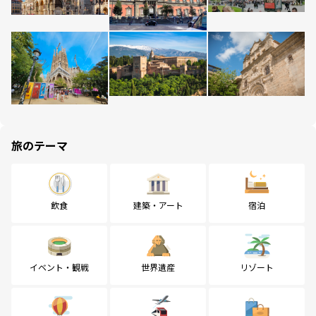
旅のテーマ
飲食
建築・アート
宿泊
イベント・観戦
世界遺産
リゾート