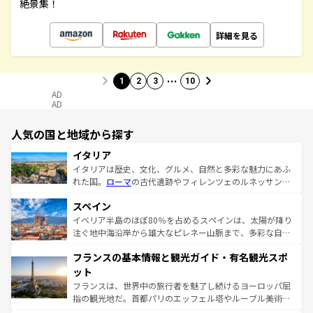
絶景集！
詳細を見る
…
1
2
3
10
AD
AD
人気の国と地域から探す
イタリア
イタリアは歴史、文化、グルメ、自然と多彩な魅力にあふ
れた国。
ローマ
の古代遺跡やフィレンツェのルネッサンス
美術、ヴェネツィアの運河など、歴史あるスポットはもち
スペイン
ろん、トスカーナの美しい田園風景やアマルフィ海岸の絶
景など、自然景観も見逃せない。観光の合間には、本場の
イベリア半島のほぼ80％を占めるスペインは、太陽が降り
ピザやパスタなど、絶品のイタリア料理を堪能することも
注ぐ地中海沿岸から雄大なピレネー山脈まで、多彩な自然
できる。朝目覚めてから夜眠るまで、すべての瞬間を楽し
と文化が詰まったヨーロッパ屈指の旅行先だ。多様な地域
フランスの基本情報と観光ガイド・有名観光スポ
ませてくれるイタリアで、忘れられない旅をしてみよう！
文化が根付くこの国では、情熱的なフラメンコ、熱気あふ
なお、新着のイタリア情報は
コンテンツ一覧
を参照してほ
れる闘牛、そして美味しいタパスが生活の一部となってい
ット
しい。
る。首都マドリードの洗練された雰囲気や、バルセロナの
フランスは、世界中の旅行者を魅了し続けるヨーロッパ屈
アートに溢れた街角から、地方では古代ローマ遺跡や中世
指の観光地だ。首都パリのエッフェル塔やルーブル美術館
の城塞都市、穏やかなビーチリゾートまで多彩な表情を見
といった象徴的なスポットから、田舎町の古風な美しさま