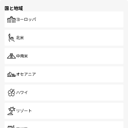
の多様性あふれるカラフルな町は、どこを歩いても新しい
国と地域
発見がある。さらに、治安のよさや充実した公共交通機関
も、旅行者にとっては魅力的なポイント。グルメも豊富
で、ホーカーズは地元の風情を楽しめる外せないスポット
ヨーロッパ
だ。訪れる人を飽きさせないシンガポールで、多様な魅力
を体感しよう。 なお、新着のシンガポール情報は
コンテン
ツ一覧
を参照してほしい。
北米
中南米
オセアニア
ハワイ
リゾート