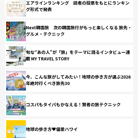
エアラインランキング 読者の投票をもとにランキン
グ形式で発表
Next韓国旅 次の韓国旅行がもっと楽しくなる 旅先・
グルメ・テクニック
旬な“あの人”が「旅」をテーマに語るインタビュー連
載 MY TRAVEL STORY
今、こんな旅がしてみたい！地球の歩き方が選ぶ2026
年絶対行くべき旅先30
コスパもタイパもかなえる！賢者の旅テクニック
地球の歩き方♥偏愛ハワイ