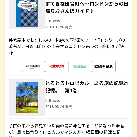
すてきな田舎町へ～ロンドンからの日
帰りおさんぽガイド♪
D-Books
2018.07.26 発売
英会話本でおなじみの「Kayoの“秘密のノート”」シリーズの
著者が、今度は自分の滞在するロンドン南東の田舎町をご紹
介！
詳細を見る
とろとろトロピカル ある旅の記録と
記憶。 第1巻
D-Books
2018.03.29 発売
子供の頃から夢見ていた南の島に滞在することになった筆者
が、島で出合うトロピカルでマジカルな45日間の記録と記