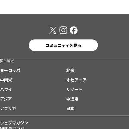
コミュニティを見る
国と地域
ヨーロッパ
北米
中南米
オセアニア
ハワイ
リゾート
アジア
中近東
アフリカ
日本
ウェブマガジン
特派員ブログ