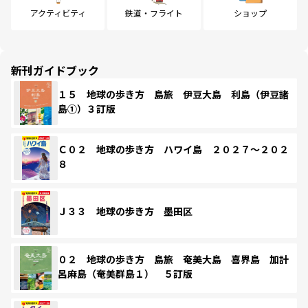
アクティビティ
鉄道・フライト
ショップ
新刊ガイドブック
１５ 地球の歩き方 島旅 伊豆大島 利島（伊豆諸
島①）３訂版
Ｃ０２ 地球の歩き方 ハワイ島 ２０２７～２０２
８
Ｊ３３ 地球の歩き方 墨田区
０２ 地球の歩き方 島旅 奄美大島 喜界島 加計
呂麻島（奄美群島１） ５訂版