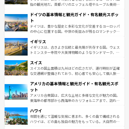
アートに溢れた街角から、地方では古代ローマ遺跡や中世
指の観光地だ。首都パリのエッフェル塔やルーブル美術館
の城塞都市、穏やかなビーチリゾートまで多彩な表情を見
といった象徴的なスポットから、田舎町の古風な美しさま
せる。地方によって風土や気候が異なるスペインはその個
ドイツの基本情報と観光ガイド・有名観光スポッ
で、幅広い魅力が詰まっている。華麗な宮殿、歴史的な大
性で訪れる人を魅了する。 なお、新着のスペイン情報は
コ
聖堂、美しいビーチ、そして豊かな自然が、訪れる者を心
ト
ンテンツ一覧
を参照してほしい。
から魅了する。また、フランスは美食の国としても知ら
ドイツは、豊かな歴史と多彩な文化が交差するヨーロッパ
れ、フランス料理はユネスコ無形文化遺産にも登録されて
の中心に位置する国。中世の街並みが残るロマンチック街
いる。シャンパンの発祥地であるランス、プロヴァンスの
道から、未来を先取りするようなモダンな都市まで多様な
香り高いラベンダー畑など、多彩な楽しみ方が可能だ。さ
イギリス
顔を持つこの国は、どこを歩いても飽きることがない。ベ
らに、パリ以外の地域にも魅力が溢れており、どの街角に
ルリンの文化的活気、バイエルン州のアルプスの絶景、そ
イギリスは、古きよき伝統と最先端が共存する国。ウェス
も豊かな歴史と文化が息づいている。パリ以外の個性あふ
してライン川沿いのワイン畑といった風景は必見。ビール
トミンスター寺院や大英博物館のようなランドマーク、歴
れる地方に足を運ぶとそれぞれで全く異なる文化を体験で
とソーセージを味わいながら地元の人と過ごす楽しい時間
史ある大学都市、美しい丘陵地帯や牧歌的な風景など、エ
きるだろう。 なお、新着のフランス情報は
コンテンツ一覧
スイス
は、お酒好きな人にはぜひ体験してほしい。 なお、新着の
リアごとに異なる魅力がある。また、優雅なアフタヌーン
を参照してほしい。
ドイツ情報は
コンテンツ一覧
を参照してほしい。
ティー、ビール好きにはたまらない英国パブ、サッカー観
スイスの国土面積は九州ほどの広さだが、運行時刻が正確
戦など、本場だからこそできる体験も豊富。イギリスを旅
な交通網が整備されており、初心者でも安心して個人旅行
して楽しみつくそう。 なお、新着のイギリス情報は
コンテ
を楽しめる。日本同様に時刻表どおりの旅が可能だ。中世
アメリカの基本情報と観光ガイド・有名観光スポ
ンツ一覧
を参照してほしい。
の建物がそのまま残る町や、スイスならではのユニークな
博物館もあり、アルプス観光だけでなく町歩きも満喫する
ット
ことができる。国民の所得が高いため物価も高いが、旅行
アメリカ合衆国は、広大な土地と多様な文化が魅力の国。
者向けの交通パス提供のサービスもあり、うまく活用すれ
東海岸の都市部から西海岸のカリフォルニアまで、訪れる
ば市内交通費無料で観光を楽しむこともできる。 なお、新
場所ごとに異なる風景と体験が待っている。ニューヨーク
着のスイス情報は
コンテンツ一覧
を参照してほしい。
ハワイ
のような巨大都市は、観光、ショッピング、エンターテイ
ンメントが詰まった刺激的なスポットだ。一方、アメリカ
年間を通じて温暖な気候に恵まれ、多くの島で構成される
西部には大自然が広がり、グランドキャニオンやイエロー
ハワイは、どの島も独自の魅力をもっている。大自然の神
ストーン国立公園といった絶景が堪能できる。さらに、南
秘を感じたいなら、火山が生み出した壮大な景観を誇るハ