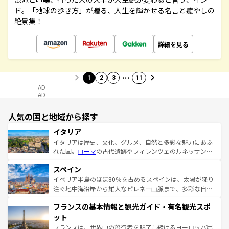
ド。「地球の歩き方」が贈る、人生を輝かせる名言と癒やしの
絶景集！
詳細を見る
…
1
2
3
11
AD
AD
人気の国と地域から探す
イタリア
イタリアは歴史、文化、グルメ、自然と多彩な魅力にあふ
れた国。
ローマ
の古代遺跡やフィレンツェのルネッサンス
美術、ヴェネツィアの運河など、歴史あるスポットはもち
スペイン
ろん、トスカーナの美しい田園風景やアマルフィ海岸の絶
景など、自然景観も見逃せない。観光の合間には、本場の
イベリア半島のほぼ80％を占めるスペインは、太陽が降り
ピザやパスタなど、絶品のイタリア料理を堪能することも
注ぐ地中海沿岸から雄大なピレネー山脈まで、多彩な自然
できる。朝目覚めてから夜眠るまで、すべての瞬間を楽し
と文化が詰まったヨーロッパ屈指の旅行先だ。多様な地域
フランスの基本情報と観光ガイド・有名観光スポ
ませてくれるイタリアで、忘れられない旅をしてみよう！
文化が根付くこの国では、情熱的なフラメンコ、熱気あふ
なお、新着のイタリア情報は
コンテンツ一覧
を参照してほ
れる闘牛、そして美味しいタパスが生活の一部となってい
ット
しい。
る。首都マドリードの洗練された雰囲気や、バルセロナの
フランスは、世界中の旅行者を魅了し続けるヨーロッパ屈