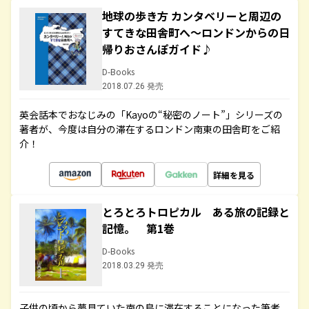
地球の歩き方 カンタベリーと周辺の
すてきな田舎町へ～ロンドンからの日
帰りおさんぽガイド♪
D-Books
2018.07.26 発売
英会話本でおなじみの「Kayoの“秘密のノート”」シリーズの
著者が、今度は自分の滞在するロンドン南東の田舎町をご紹
介！
詳細を見る
とろとろトロピカル ある旅の記録と
記憶。 第1巻
D-Books
2018.03.29 発売
子供の頃から夢見ていた南の島に滞在することになった筆者