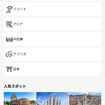
リゾート
アジア
中近東
アフリカ
日本
人気スポット