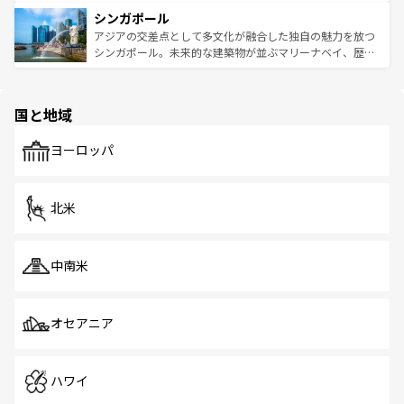
るはずだ。 なお、新着のベトナム情報は
コンテンツ一覧
を
は世界的に有名で、屋台から高級レストランまで味覚を刺
的なアートスポット、そして歴史と現代が融合した町並
参照してほしい。
シンガポール
激する。気候は一年中温暖で、どの季節にも異なる楽しみ
み、どこを訪れても感動するはず。観光スポットが密集し
が待っている。親しみやすいタイの人々、仏教を中心とし
ており、効率よく見どころを回れるのも魅力。息をのむよ
アジアの交差点として多文化が融合した独自の魅力を放つ
た文化、そして多様な観光資源が、訪れる旅人を魅了し続
うな絶景から文化的な体験まで、香港を存分に楽しみ尽く
シンガポール。未来的な建築物が並ぶマリーナベイ、歴史
ける。 なお、新着のタイ情報は
コンテンツ一覧
を参照して
そう。 なお、新着の香港情報は
コンテンツ一覧
を参照して
と伝統を感じられるエスニックタウン、多数の緑豊かな公
ほしい。
ほしい。
園や自然保護区など、自然が調和した近代的な景観と文化
の多様性あふれるカラフルな町は、どこを歩いても新しい
国と地域
発見がある。さらに、治安のよさや充実した公共交通機関
も、旅行者にとっては魅力的なポイント。グルメも豊富
で、ホーカーズは地元の風情を楽しめる外せないスポット
ヨーロッパ
だ。訪れる人を飽きさせないシンガポールで、多様な魅力
を体感しよう。 なお、新着のシンガポール情報は
コンテン
ツ一覧
を参照してほしい。
北米
中南米
オセアニア
ハワイ