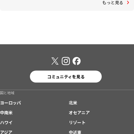
もっと見る
コミュニティを見る
国と地域
ヨーロッパ
北米
中南米
オセアニア
ハワイ
リゾート
アジア
中近東