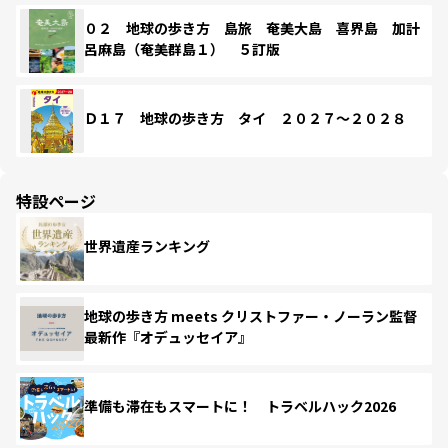
０２ 地球の歩き方 島旅 奄美大島 喜界島 加計
呂麻島（奄美群島１） ５訂版
Ｄ１７ 地球の歩き方 タイ ２０２７～２０２８
特設ページ
世界遺産ランキング
地球の歩き方 meets クリストファー・ノーラン監督
最新作『オデュッセイア』
準備も滞在もスマートに！ トラベルハック2026