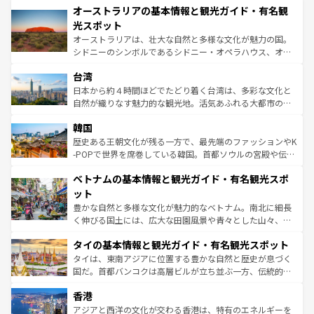
文化が魅力。旅行者はアメリカの各地域で異なる魅力を楽
オーストラリアの基本情報と観光ガイド・有名観
ワイ島は見逃せない。また、定番の観光地といえばオアフ
しみながら、その多様性と豊かな歴史を感じることができ
島だが、静かな自然を求めるならマウイ島やカウアイ島が
光スポット
るだろう。車でのロードトリップや列車の旅も、アメリカ
おすすめ。エメラルドグリーンに輝く海をはじめ、豊かな
オーストラリアは、壮大な自然と多様な文化が魅力の国。
ならではの贅沢な旅のスタイルだ。 なお、新着のアメリカ
文化や歴史が息づいている。「アロハスピリット」と呼ば
シドニーのシンボルであるシドニー・オペラハウス、オー
情報は
コンテンツ一覧
を参照してほしい。
れるおもてなしの心で訪れる人々を迎えてくれるハワイの
ストラリア東海岸北部に広がる大サンゴ礁地帯グレートバ
人々、おいしいローカルフードやハワイアンミュージッ
台湾
リアリーフや大陸中央部にそびえるウルル（エアーズロッ
ク、伝統的なフラダンスなど、すべてがハワイの魅力を彩
ク）、タスマニアの美しい原生林やケアンズの熱帯雨林な
日本から約４時間ほどでたどり着く台湾は、多彩な文化と
っている。訪れるたびに新しい発見と感動が待っているハ
ど、見どころがたくさん。また、カフェやワイン、オージ
自然が織りなす魅力的な観光地。活気あふれる大都市の台
ワイを、存分に味わってほしい。 なお、新着のハワイ情報
ービーフなどの食文化も豊かで、美味しいものであふれて
北やノスタルジックな町並みが人気な九份（ジォウフェ
は
コンテンツ一覧
を参照してほしい。
韓国
いる。アクティビティも充実しており、サーフィンやダイ
ン）、静ひつな山岳地帯である台湾東部など、都市の喧騒
ビング、ハイキングなど、アウトドア好きにはたまらな
と山間の静けさが共存しており、訪れる人に新しい発見と
歴史ある王朝文化が残る一方で、最先端のファッションやK
い。オーストラリアの多彩な魅力を存分に味わいつくそ
驚きをもたらしてくれる。また、奥深い台湾の食文化も魅
-POPで世界を席巻している韓国。首都ソウルの宮殿や伝統
う。 なお、新着のオーストラリア情報は
コンテンツ一覧
を
力で、夜市などの屋台グルメから高級料理、ヘルシーで美
家屋が並ぶエリアでは韓国の歴史と文化に浸ることがで
参照してほしい。
ベトナムの基本情報と観光ガイド・有名観光スポ
容にもいいと評判のスイーツなど、バラエティ豊かな料理
き、地方に足を延ばせば四季折々の自然美を楽しむことが
が味わえる。 なお、新着の台湾情報は
コンテンツ一覧
を参
できる。そして、キムチや焼肉、絶品のストリートフード
ット
照してほしい。
まで、さまざまな韓国料理が待っている。夜には、韓国な
豊かな自然と多様な文化が魅力的なベトナム。南北に細長
らではのナイトライフも堪能できる。あたたかいホスピタ
く伸びる国土には、広大な田園風景や青々とした山々、世
リティに包まれながら、韓国の多彩な魅力を心ゆくまで味
界遺産に登録された壮大な自然景観が点在し、都市部では
わってみてほしい。 なお、新着の韓国情報は
コンテンツ一
タイの基本情報と観光ガイド・有名観光スポット
急速な発展と共に伝統が息づく。ハノイの古い町並みやホ
覧
を参照してほしい。
ーチミン市のフランス統治時代の建物も、独特の雰囲気を
タイは、東南アジアに位置する豊かな自然と歴史が息づく
醸し出している。また、バラエティの豊かさとおいしさで
国だ。首都バンコクは高層ビルが立ち並ぶ一方、伝統的な
世界中の食通を魅了してやまないベトナム料理も魅力のひ
寺院や市場がいたるところに点在し、古きよき文化と現代
香港
とつ。フォーやバインミー、ベトナムコーヒーなどは、ぜ
の活気が交差している。北部ではチェンマイなどの山岳地
ひ現地で味わいたい。どの地域を訪れてもあたたかい人々
帯で自然と触れ合い、南部ではプーケットやクラビの美し
アジアと西洋の文化が交わる香港は、特有のエネルギーを