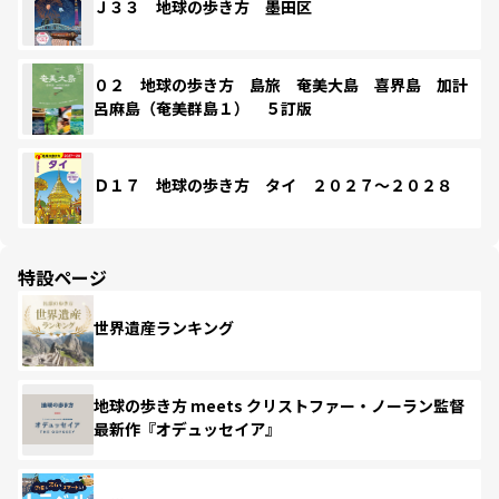
Ｊ３３ 地球の歩き方 墨田区
０２ 地球の歩き方 島旅 奄美大島 喜界島 加計
呂麻島（奄美群島１） ５訂版
Ｄ１７ 地球の歩き方 タイ ２０２７～２０２８
特設ページ
世界遺産ランキング
地球の歩き方 meets クリストファー・ノーラン監督
最新作『オデュッセイア』