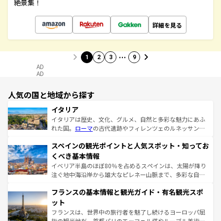
絶景集！
詳細を見る
…
1
2
3
9
AD
AD
人気の国と地域から探す
イタリア
イタリアは歴史、文化、グルメ、自然と多彩な魅力にあふ
れた国。
ローマ
の古代遺跡やフィレンツェのルネッサンス
美術、ヴェネツィアの運河など、歴史あるスポットはもち
スペインの観光ポイントと人気スポット・知ってお
ろん、トスカーナの美しい田園風景やアマルフィ海岸の絶
景など、自然景観も見逃せない。観光の合間には、本場の
くべき基本情報
ピザやパスタなど、絶品のイタリア料理を堪能することも
イベリア半島のほぼ80％を占めるスペインは、太陽が降り
できる。朝目覚めてから夜眠るまで、すべての瞬間を楽し
注ぐ地中海沿岸から雄大なピレネー山脈まで、多彩な自然
ませてくれるイタリアで、忘れられない旅をしてみよう！
と文化が詰まったヨーロッパ屈指の旅行先だ。多様な地域
なお、新着のイタリア情報は
コンテンツ一覧
を参照してほ
フランスの基本情報と観光ガイド・有名観光スポ
文化が根付くこの国では、情熱的なフラメンコ、熱気あふ
しい。
れる闘牛、そして美味しいタパスが生活の一部となってい
ット
る。首都マドリードの洗練された雰囲気や、バルセロナの
フランスは、世界中の旅行者を魅了し続けるヨーロッパ屈
アートに溢れた街角から、地方では古代ローマ遺跡や中世
指の観光地だ。首都パリのエッフェル塔やルーブル美術館