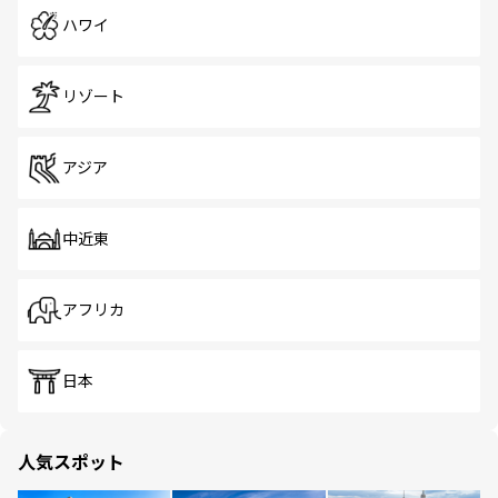
ハワイ
リゾート
アジア
中近東
アフリカ
日本
人気スポット