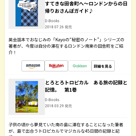
すてきな田舎町へ～ロンドンからの日
帰りおさんぽガイド♪
D-Books
2018.07.26 発売
英会話本でおなじみの「Kayoの“秘密のノート”」シリーズの
著者が、今度は自分の滞在するロンドン南東の田舎町をご紹
介！
詳細を見る
とろとろトロピカル ある旅の記録と
記憶。 第1巻
D-Books
2018.03.29 発売
子供の頃から夢見ていた南の島に滞在することになった筆者
が、島で出合うトロピカルでマジカルな45日間の記録と記