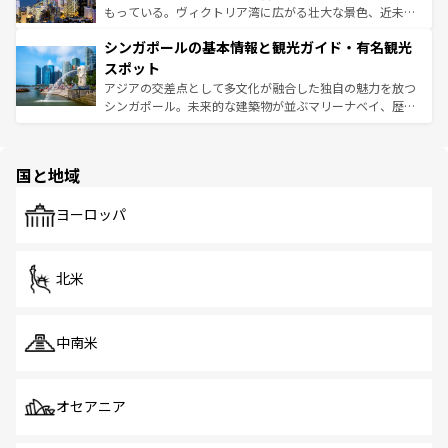
が旅行者を迎えてくれるので、きっと忘れられない旅にな
いビーチでリゾート気分を楽しむことができる。タイ料理
もっている。ヴィクトリア湾に広がる壮大な景色、近未来
るはずだ。 なお、新着のベトナム情報は
コンテンツ一覧
を
は世界的に有名で、屋台から高級レストランまで味覚を刺
的なアートスポット、そして歴史と現代が融合した町並
参照してほしい。
シンガポールの基本情報と観光ガイド・有名観光
激する。気候は一年中温暖で、どの季節にも異なる楽しみ
み、どこを訪れても感動するはず。観光スポットが密集し
が待っている。親しみやすいタイの人々、仏教を中心とし
ており、効率よく見どころを回れるのも魅力。息をのむよ
スポット
た文化、そして多様な観光資源が、訪れる旅人を魅了し続
うな絶景から文化的な体験まで、香港を存分に楽しみ尽く
アジアの交差点として多文化が融合した独自の魅力を放つ
ける。 なお、新着のタイ情報は
コンテンツ一覧
を参照して
そう。 なお、新着の香港情報は
コンテンツ一覧
を参照して
シンガポール。未来的な建築物が並ぶマリーナベイ、歴史
ほしい。
ほしい。
と伝統を感じられるエスニックタウン、多数の緑豊かな公
園や自然保護区など、自然が調和した近代的な景観と文化
の多様性あふれるカラフルな町は、どこを歩いても新しい
国と地域
発見がある。さらに、治安のよさや充実した公共交通機関
も、旅行者にとっては魅力的なポイント。グルメも豊富
で、ホーカーズは地元の風情を楽しめる外せないスポット
ヨーロッパ
だ。訪れる人を飽きさせないシンガポールで、多様な魅力
を体感しよう。 なお、新着のシンガポール情報は
コンテン
ツ一覧
を参照してほしい。
北米
中南米
オセアニア