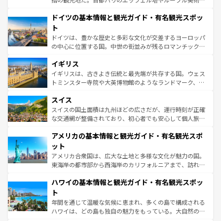
の城塞都市、穏やかなビーチリゾートまで多彩な表情を見
といった象徴的なスポットから、田舎町の古風な美しさま
せる。地方によって風土や気候が異なるスペインはその個
ドイツの基本情報と観光ガイド・有名観光スポッ
で、幅広い魅力が詰まっている。華麗な宮殿、歴史的な大
性で訪れる人を魅了する。 なお、新着のスペイン情報は
コ
聖堂、美しいビーチ、そして豊かな自然が、訪れる者を心
ト
ンテンツ一覧
を参照してほしい。
から魅了する。また、フランスは美食の国としても知ら
ドイツは、豊かな歴史と多彩な文化が交差するヨーロッパ
れ、フランス料理はユネスコ無形文化遺産にも登録されて
の中心に位置する国。中世の街並みが残るロマンチック街
いる。シャンパンの発祥地であるランス、プロヴァンスの
道から、未来を先取りするようなモダンな都市まで多様な
香り高いラベンダー畑など、多彩な楽しみ方が可能だ。さ
イギリス
顔を持つこの国は、どこを歩いても飽きることがない。ベ
らに、パリ以外の地域にも魅力が溢れており、どの街角に
ルリンの文化的活気、バイエルン州のアルプスの絶景、そ
イギリスは、古きよき伝統と最先端が共存する国。ウェス
も豊かな歴史と文化が息づいている。パリ以外の個性あふ
してライン川沿いのワイン畑といった風景は必見。ビール
トミンスター寺院や大英博物館のようなランドマーク、歴
れる地方に足を運ぶとそれぞれで全く異なる文化を体験で
とソーセージを味わいながら地元の人と過ごす楽しい時間
史ある大学都市、美しい丘陵地帯や牧歌的な風景など、エ
きるだろう。 なお、新着のフランス情報は
コンテンツ一覧
スイス
は、お酒好きな人にはぜひ体験してほしい。 なお、新着の
リアごとに異なる魅力がある。また、優雅なアフタヌーン
を参照してほしい。
ドイツ情報は
コンテンツ一覧
を参照してほしい。
ティー、ビール好きにはたまらない英国パブ、サッカー観
スイスの国土面積は九州ほどの広さだが、運行時刻が正確
戦など、本場だからこそできる体験も豊富。イギリスを旅
な交通網が整備されており、初心者でも安心して個人旅行
して楽しみつくそう。 なお、新着のイギリス情報は
コンテ
を楽しめる。日本同様に時刻表どおりの旅が可能だ。中世
アメリカの基本情報と観光ガイド・有名観光スポ
ンツ一覧
を参照してほしい。
の建物がそのまま残る町や、スイスならではのユニークな
博物館もあり、アルプス観光だけでなく町歩きも満喫する
ット
ことができる。国民の所得が高いため物価も高いが、旅行
アメリカ合衆国は、広大な土地と多様な文化が魅力の国。
者向けの交通パス提供のサービスもあり、うまく活用すれ
東海岸の都市部から西海岸のカリフォルニアまで、訪れる
ば市内交通費無料で観光を楽しむこともできる。 なお、新
場所ごとに異なる風景と体験が待っている。ニューヨーク
着のスイス情報は
コンテンツ一覧
を参照してほしい。
ハワイの基本情報と観光ガイド・有名観光スポッ
のような巨大都市は、観光、ショッピング、エンターテイ
ンメントが詰まった刺激的なスポットだ。一方、アメリカ
ト
西部には大自然が広がり、グランドキャニオンやイエロー
年間を通じて温暖な気候に恵まれ、多くの島で構成される
ストーン国立公園といった絶景が堪能できる。さらに、南
ハワイは、どの島も独自の魅力をもっている。大自然の神
部のニューオーリンズでは、音楽と美食が融合した独特の
秘を感じたいなら、火山が生み出した壮大な景観を誇るハ