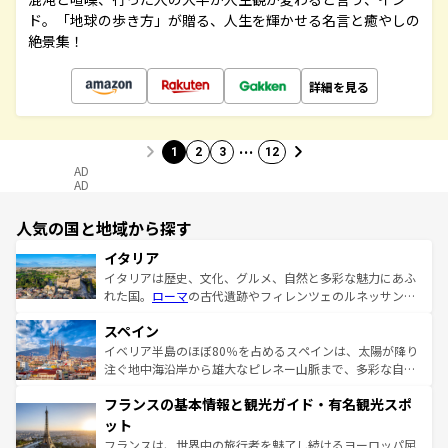
ド。「地球の歩き方」が贈る、人生を輝かせる名言と癒やしの
絶景集！
詳細を見る
…
1
2
3
12
AD
AD
人気の国と地域から探す
イタリア
イタリアは歴史、文化、グルメ、自然と多彩な魅力にあふ
れた国。
ローマ
の古代遺跡やフィレンツェのルネッサンス
美術、ヴェネツィアの運河など、歴史あるスポットはもち
スペイン
ろん、トスカーナの美しい田園風景やアマルフィ海岸の絶
景など、自然景観も見逃せない。観光の合間には、本場の
イベリア半島のほぼ80％を占めるスペインは、太陽が降り
ピザやパスタなど、絶品のイタリア料理を堪能することも
注ぐ地中海沿岸から雄大なピレネー山脈まで、多彩な自然
できる。朝目覚めてから夜眠るまで、すべての瞬間を楽し
と文化が詰まったヨーロッパ屈指の旅行先だ。多様な地域
フランスの基本情報と観光ガイド・有名観光スポ
ませてくれるイタリアで、忘れられない旅をしてみよう！
文化が根付くこの国では、情熱的なフラメンコ、熱気あふ
なお、新着のイタリア情報は
コンテンツ一覧
を参照してほ
れる闘牛、そして美味しいタパスが生活の一部となってい
ット
しい。
る。首都マドリードの洗練された雰囲気や、バルセロナの
フランスは、世界中の旅行者を魅了し続けるヨーロッパ屈