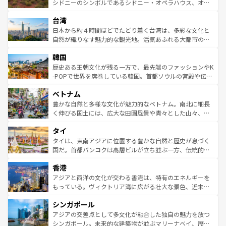
しみながら、その多様性と豊かな歴史を感じることができ
おすすめ。エメラルドグリーンに輝く海をはじめ、豊かな
シドニーのシンボルであるシドニー・オペラハウス、オー
るだろう。車でのロードトリップや列車の旅も、アメリカ
文化や歴史が息づいている。「アロハスピリット」と呼ば
ストラリア東海岸北部に広がる大サンゴ礁地帯グレートバ
ならではの贅沢な旅のスタイルだ。 なお、新着のアメリカ
台湾
れるおもてなしの心で訪れる人々を迎えてくれるハワイの
リアリーフや大陸中央部にそびえるウルル（エアーズロッ
情報は
コンテンツ一覧
を参照してほしい。
人々、おいしいローカルフードやハワイアンミュージッ
ク）、タスマニアの美しい原生林やケアンズの熱帯雨林な
日本から約４時間ほどでたどり着く台湾は、多彩な文化と
ク、伝統的なフラダンスなど、すべてがハワイの魅力を彩
ど、見どころがたくさん。また、カフェやワイン、オージ
自然が織りなす魅力的な観光地。活気あふれる大都市の台
っている。訪れるたびに新しい発見と感動が待っているハ
ービーフなどの食文化も豊かで、美味しいものであふれて
北やノスタルジックな町並みが人気な九份（ジォウフェ
ワイを、存分に味わってほしい。 なお、新着のハワイ情報
韓国
いる。アクティビティも充実しており、サーフィンやダイ
ン）、静ひつな山岳地帯である台湾東部など、都市の喧騒
は
コンテンツ一覧
を参照してほしい。
ビング、ハイキングなど、アウトドア好きにはたまらな
と山間の静けさが共存しており、訪れる人に新しい発見と
歴史ある王朝文化が残る一方で、最先端のファッションやK
い。オーストラリアの多彩な魅力を存分に味わいつくそ
驚きをもたらしてくれる。また、奥深い台湾の食文化も魅
-POPで世界を席巻している韓国。首都ソウルの宮殿や伝統
う。 なお、新着のオーストラリア情報は
コンテンツ一覧
を
力で、夜市などの屋台グルメから高級料理、ヘルシーで美
家屋が並ぶエリアでは韓国の歴史と文化に浸ることがで
参照してほしい。
ベトナム
容にもいいと評判のスイーツなど、バラエティ豊かな料理
き、地方に足を延ばせば四季折々の自然美を楽しむことが
が味わえる。 なお、新着の台湾情報は
コンテンツ一覧
を参
できる。そして、キムチや焼肉、絶品のストリートフード
豊かな自然と多様な文化が魅力的なベトナム。南北に細長
照してほしい。
まで、さまざまな韓国料理が待っている。夜には、韓国な
く伸びる国土には、広大な田園風景や青々とした山々、世
らではのナイトライフも堪能できる。あたたかいホスピタ
界遺産に登録された壮大な自然景観が点在し、都市部では
タイ
リティに包まれながら、韓国の多彩な魅力を心ゆくまで味
急速な発展と共に伝統が息づく。ハノイの古い町並みやホ
わってみてほしい。 なお、新着の韓国情報は
コンテンツ一
ーチミン市のフランス統治時代の建物も、独特の雰囲気を
タイは、東南アジアに位置する豊かな自然と歴史が息づく
覧
を参照してほしい。
醸し出している。また、バラエティの豊かさとおいしさで
国だ。首都バンコクは高層ビルが立ち並ぶ一方、伝統的な
世界中の食通を魅了してやまないベトナム料理も魅力のひ
寺院や市場がいたるところに点在し、古きよき文化と現代
香港
とつ。フォーやバインミー、ベトナムコーヒーなどは、ぜ
の活気が交差している。北部ではチェンマイなどの山岳地
ひ現地で味わいたい。どの地域を訪れてもあたたかい人々
帯で自然と触れ合い、南部ではプーケットやクラビの美し
アジアと西洋の文化が交わる香港は、特有のエネルギーを
が旅行者を迎えてくれるので、きっと忘れられない旅にな
いビーチでリゾート気分を楽しむことができる。タイ料理
もっている。ヴィクトリア湾に広がる壮大な景色、近未来
るはずだ。 なお、新着のベトナム情報は
コンテンツ一覧
を
は世界的に有名で、屋台から高級レストランまで味覚を刺
的なアートスポット、そして歴史と現代が融合した町並
参照してほしい。
シンガポール
激する。気候は一年中温暖で、どの季節にも異なる楽しみ
み、どこを訪れても感動するはず。観光スポットが密集し
が待っている。親しみやすいタイの人々、仏教を中心とし
ており、効率よく見どころを回れるのも魅力。息をのむよ
アジアの交差点として多文化が融合した独自の魅力を放つ
た文化、そして多様な観光資源が、訪れる旅人を魅了し続
うな絶景から文化的な体験まで、香港を存分に楽しみ尽く
シンガポール。未来的な建築物が並ぶマリーナベイ、歴史