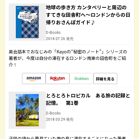
地球の歩き方 カンタベリーと周辺の
すてきな田舎町へ～ロンドンからの日
帰りおさんぽガイド♪
D-Books
2018.07.26 発売
英会話本でおなじみの「Kayoの“秘密のノート”」シリーズの
著者が、今度は自分の滞在するロンドン南東の田舎町をご紹
介！
詳細を見る
とろとろトロピカル ある旅の記録と
記憶。 第1巻
D-Books
2018.03.29 発売
子供の頃から夢見ていた南の島に滞在することになった筆者