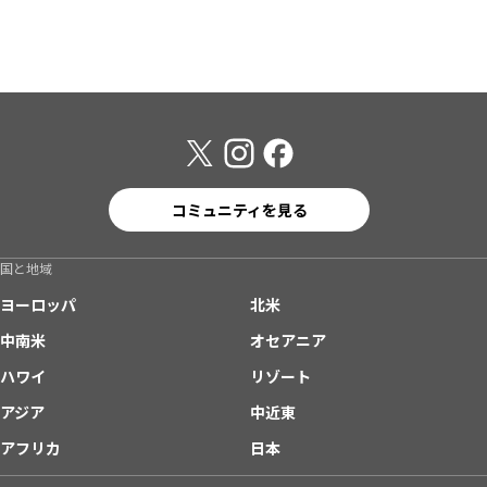
コミュニティを見る
国と地域
ヨーロッパ
北米
中南米
オセアニア
ハワイ
リゾート
アジア
中近東
アフリカ
日本