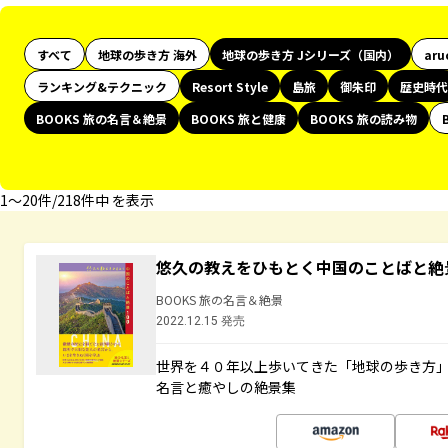
すべて
地球の歩き方 海外
地球の歩き方 Jシリーズ（国内）
aru
ランキング&テクニック
Resort Style
島旅
御朱印
歴史時代
BOOKS 旅の名言＆絶景
BOOKS 旅と健康
BOOKS 旅の読み物
1〜20件/218件中 を表示
悠久の教えをひもとく中国のことばと絶
BOOKS 旅の名言＆絶景
2022.12.15 発売
世界を４０年以上歩いてきた「地球の歩き方
名言と癒やしの絶景集