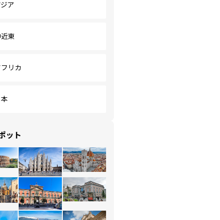
アジア
中近東
アフリカ
日本
ポット