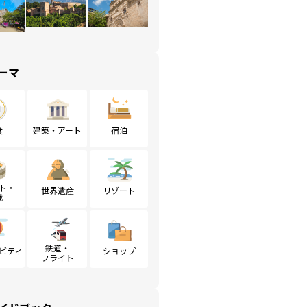
ーマ
食
建築・アート
宿泊
ト・
世界遺産
リゾート
戦
鉄道・
ビティ
ショップ
フライト