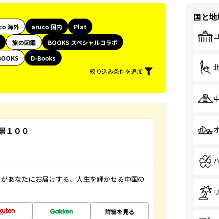
国と地
co 海外
aruco 国内
Plat
旅の図鑑
BOOKS スペシャルコラボ
BOOKS
D-Books
絞り込み条件を追加
景１００
」があなたにお届けする、人生を輝かせる中国の
詳細を見る