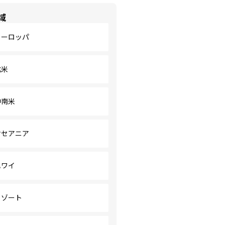
域
ヨーロッパ
北米
中南米
オセアニア
ハワイ
リゾート