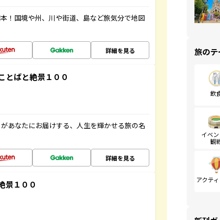
図本！国境や州、川や街道、島など旅気分で地図
旅のテ
詳細を見る
ことばと絶景１００
飲
」があなたにお届けする、人生を輝かせる旅の名
イベン
観
詳細を見る
アクティ
絶景１００