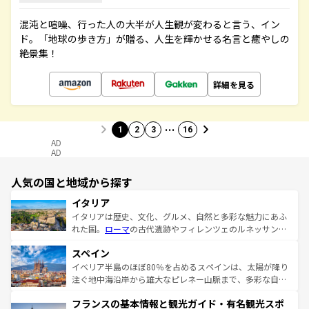
混沌と喧噪、行った人の大半が人生観が変わると言う、イン
ド。「地球の歩き方」が贈る、人生を輝かせる名言と癒やしの
絶景集！
詳細を見る
…
1
2
3
16
AD
AD
人気の国と地域から探す
イタリア
イタリアは歴史、文化、グルメ、自然と多彩な魅力にあふ
れた国。
ローマ
の古代遺跡やフィレンツェのルネッサンス
美術、ヴェネツィアの運河など、歴史あるスポットはもち
スペイン
ろん、トスカーナの美しい田園風景やアマルフィ海岸の絶
景など、自然景観も見逃せない。観光の合間には、本場の
イベリア半島のほぼ80％を占めるスペインは、太陽が降り
ピザやパスタなど、絶品のイタリア料理を堪能することも
注ぐ地中海沿岸から雄大なピレネー山脈まで、多彩な自然
できる。朝目覚めてから夜眠るまで、すべての瞬間を楽し
と文化が詰まったヨーロッパ屈指の旅行先だ。多様な地域
フランスの基本情報と観光ガイド・有名観光スポ
ませてくれるイタリアで、忘れられない旅をしてみよう！
文化が根付くこの国では、情熱的なフラメンコ、熱気あふ