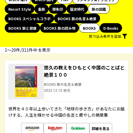
Resort Style
島旅
御朱印
歴史時代
旅の図鑑
BOOKS スペシャルコラボ
BOOKS 旅の名言＆絶景
BOOKS 旅と健康
BOOKS 旅の読み物
BOOKS
D-Books
絞り込み条件を追加
1〜20件/311件中 を表示
悠久の教えをひもとく中国のことばと
絶景１００
BOOKS 旅の名言＆絶景
2022.12.15 発売
世界を４０年以上歩いてきた「地球の歩き方」があなたにお届
けする、人生を輝かせる中国の名言と癒やしの絶景集
詳細を見る