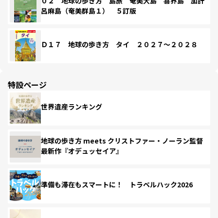
０２ 地球の歩き方 島旅 奄美大島 喜界島 加計
呂麻島（奄美群島１） ５訂版
Ｄ１７ 地球の歩き方 タイ ２０２７～２０２８
特設ページ
世界遺産ランキング
地球の歩き方 meets クリストファー・ノーラン監督
最新作『オデュッセイア』
準備も滞在もスマートに！ トラベルハック2026