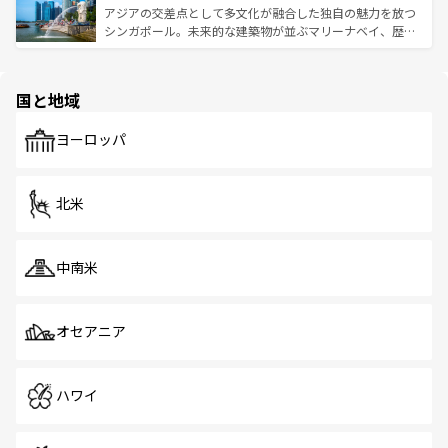
が待っている。親しみやすいタイの人々、仏教を中心とし
ており、効率よく見どころを回れるのも魅力。息をのむよ
アジアの交差点として多文化が融合した独自の魅力を放つ
た文化、そして多様な観光資源が、訪れる旅人を魅了し続
うな絶景から文化的な体験まで、香港を存分に楽しみ尽く
シンガポール。未来的な建築物が並ぶマリーナベイ、歴史
ける。 なお、新着のタイ情報は
コンテンツ一覧
を参照して
そう。 なお、新着の香港情報は
コンテンツ一覧
を参照して
と伝統を感じられるエスニックタウン、多数の緑豊かな公
ほしい。
ほしい。
園や自然保護区など、自然が調和した近代的な景観と文化
の多様性あふれるカラフルな町は、どこを歩いても新しい
国と地域
発見がある。さらに、治安のよさや充実した公共交通機関
も、旅行者にとっては魅力的なポイント。グルメも豊富
で、ホーカーズは地元の風情を楽しめる外せないスポット
ヨーロッパ
だ。訪れる人を飽きさせないシンガポールで、多様な魅力
を体感しよう。 なお、新着のシンガポール情報は
コンテン
ツ一覧
を参照してほしい。
北米
中南米
オセアニア
ハワイ