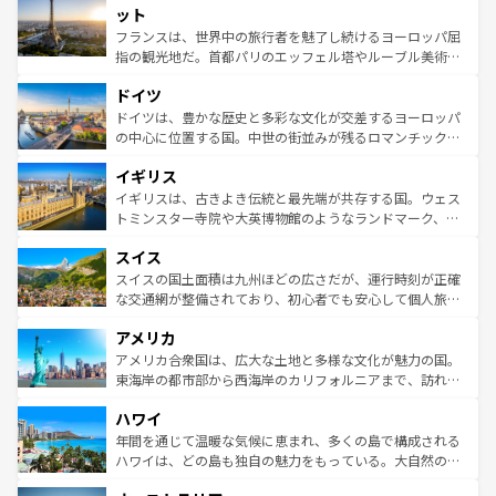
なお、新着のイタリア情報は
コンテンツ一覧
を参照してほ
れる闘牛、そして美味しいタパスが生活の一部となってい
ット
しい。
る。首都マドリードの洗練された雰囲気や、バルセロナの
フランスは、世界中の旅行者を魅了し続けるヨーロッパ屈
アートに溢れた街角から、地方では古代ローマ遺跡や中世
指の観光地だ。首都パリのエッフェル塔やルーブル美術館
の城塞都市、穏やかなビーチリゾートまで多彩な表情を見
といった象徴的なスポットから、田舎町の古風な美しさま
せる。地方によって風土や気候が異なるスペインはその個
ドイツ
で、幅広い魅力が詰まっている。華麗な宮殿、歴史的な大
性で訪れる人を魅了する。 なお、新着のスペイン情報は
コ
聖堂、美しいビーチ、そして豊かな自然が、訪れる者を心
ドイツは、豊かな歴史と多彩な文化が交差するヨーロッパ
ンテンツ一覧
を参照してほしい。
から魅了する。また、フランスは美食の国としても知ら
の中心に位置する国。中世の街並みが残るロマンチック街
れ、フランス料理はユネスコ無形文化遺産にも登録されて
道から、未来を先取りするようなモダンな都市まで多様な
イギリス
いる。シャンパンの発祥地であるランス、プロヴァンスの
顔を持つこの国は、どこを歩いても飽きることがない。ベ
香り高いラベンダー畑など、多彩な楽しみ方が可能だ。さ
ルリンの文化的活気、バイエルン州のアルプスの絶景、そ
イギリスは、古きよき伝統と最先端が共存する国。ウェス
らに、パリ以外の地域にも魅力が溢れており、どの街角に
してライン川沿いのワイン畑といった風景は必見。ビール
トミンスター寺院や大英博物館のようなランドマーク、歴
も豊かな歴史と文化が息づいている。パリ以外の個性あふ
とソーセージを味わいながら地元の人と過ごす楽しい時間
史ある大学都市、美しい丘陵地帯や牧歌的な風景など、エ
れる地方に足を運ぶとそれぞれで全く異なる文化を体験で
スイス
は、お酒好きな人にはぜひ体験してほしい。 なお、新着の
リアごとに異なる魅力がある。また、優雅なアフタヌーン
きるだろう。 なお、新着のフランス情報は
コンテンツ一覧
ドイツ情報は
コンテンツ一覧
を参照してほしい。
ティー、ビール好きにはたまらない英国パブ、サッカー観
スイスの国土面積は九州ほどの広さだが、運行時刻が正確
を参照してほしい。
戦など、本場だからこそできる体験も豊富。イギリスを旅
な交通網が整備されており、初心者でも安心して個人旅行
して楽しみつくそう。 なお、新着のイギリス情報は
コンテ
を楽しめる。日本同様に時刻表どおりの旅が可能だ。中世
アメリカ
ンツ一覧
を参照してほしい。
の建物がそのまま残る町や、スイスならではのユニークな
博物館もあり、アルプス観光だけでなく町歩きも満喫する
アメリカ合衆国は、広大な土地と多様な文化が魅力の国。
ことができる。国民の所得が高いため物価も高いが、旅行
東海岸の都市部から西海岸のカリフォルニアまで、訪れる
者向けの交通パス提供のサービスもあり、うまく活用すれ
場所ごとに異なる風景と体験が待っている。ニューヨーク
ハワイ
ば市内交通費無料で観光を楽しむこともできる。 なお、新
のような巨大都市は、観光、ショッピング、エンターテイ
着のスイス情報は
コンテンツ一覧
を参照してほしい。
ンメントが詰まった刺激的なスポットだ。一方、アメリカ
年間を通じて温暖な気候に恵まれ、多くの島で構成される
西部には大自然が広がり、グランドキャニオンやイエロー
ハワイは、どの島も独自の魅力をもっている。大自然の神
ストーン国立公園といった絶景が堪能できる。さらに、南
秘を感じたいなら、火山が生み出した壮大な景観を誇るハ