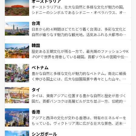
オーストラリア
部のニューオーリンズでは、音楽と美食が融合した独特の
ワイ島は見逃せない。また、定番の観光地といえばオアフ
文化が魅力。旅行者はアメリカの各地域で異なる魅力を楽
島だが、静かな自然を求めるならマウイ島やカウアイ島が
オーストラリアは、壮大な自然と多様な文化が魅力の国。
しみながら、その多様性と豊かな歴史を感じることができ
おすすめ。エメラルドグリーンに輝く海をはじめ、豊かな
シドニーのシンボルであるシドニー・オペラハウス、オー
るだろう。車でのロードトリップや列車の旅も、アメリカ
文化や歴史が息づいている。「アロハスピリット」と呼ば
ストラリア東海岸北部に広がる大サンゴ礁地帯グレートバ
ならではの贅沢な旅のスタイルだ。 なお、新着のアメリカ
台湾
れるおもてなしの心で訪れる人々を迎えてくれるハワイの
リアリーフや大陸中央部にそびえるウルル（エアーズロッ
情報は
コンテンツ一覧
を参照してほしい。
人々、おいしいローカルフードやハワイアンミュージッ
ク）、タスマニアの美しい原生林やケアンズの熱帯雨林な
日本から約４時間ほどでたどり着く台湾は、多彩な文化と
ク、伝統的なフラダンスなど、すべてがハワイの魅力を彩
ど、見どころがたくさん。また、カフェやワイン、オージ
自然が織りなす魅力的な観光地。活気あふれる大都市の台
っている。訪れるたびに新しい発見と感動が待っているハ
ービーフなどの食文化も豊かで、美味しいものであふれて
北やノスタルジックな町並みが人気な九份（ジォウフェ
ワイを、存分に味わってほしい。 なお、新着のハワイ情報
韓国
いる。アクティビティも充実しており、サーフィンやダイ
ン）、静ひつな山岳地帯である台湾東部など、都市の喧騒
は
コンテンツ一覧
を参照してほしい。
ビング、ハイキングなど、アウトドア好きにはたまらな
と山間の静けさが共存しており、訪れる人に新しい発見と
歴史ある王朝文化が残る一方で、最先端のファッションやK
い。オーストラリアの多彩な魅力を存分に味わいつくそ
驚きをもたらしてくれる。また、奥深い台湾の食文化も魅
-POPで世界を席巻している韓国。首都ソウルの宮殿や伝統
う。 なお、新着のオーストラリア情報は
コンテンツ一覧
を
力で、夜市などの屋台グルメから高級料理、ヘルシーで美
家屋が並ぶエリアでは韓国の歴史と文化に浸ることがで
参照してほしい。
ベトナム
容にもいいと評判のスイーツなど、バラエティ豊かな料理
き、地方に足を延ばせば四季折々の自然美を楽しむことが
が味わえる。 なお、新着の台湾情報は
コンテンツ一覧
を参
できる。そして、キムチや焼肉、絶品のストリートフード
豊かな自然と多様な文化が魅力的なベトナム。南北に細長
照してほしい。
まで、さまざまな韓国料理が待っている。夜には、韓国な
く伸びる国土には、広大な田園風景や青々とした山々、世
らではのナイトライフも堪能できる。あたたかいホスピタ
界遺産に登録された壮大な自然景観が点在し、都市部では
タイ
リティに包まれながら、韓国の多彩な魅力を心ゆくまで味
急速な発展と共に伝統が息づく。ハノイの古い町並みやホ
わってみてほしい。 なお、新着の韓国情報は
コンテンツ一
ーチミン市のフランス統治時代の建物も、独特の雰囲気を
タイは、東南アジアに位置する豊かな自然と歴史が息づく
覧
を参照してほしい。
醸し出している。また、バラエティの豊かさとおいしさで
国だ。首都バンコクは高層ビルが立ち並ぶ一方、伝統的な
世界中の食通を魅了してやまないベトナム料理も魅力のひ
寺院や市場がいたるところに点在し、古きよき文化と現代
香港
とつ。フォーやバインミー、ベトナムコーヒーなどは、ぜ
の活気が交差している。北部ではチェンマイなどの山岳地
ひ現地で味わいたい。どの地域を訪れてもあたたかい人々
帯で自然と触れ合い、南部ではプーケットやクラビの美し
アジアと西洋の文化が交わる香港は、特有のエネルギーを
が旅行者を迎えてくれるので、きっと忘れられない旅にな
いビーチでリゾート気分を楽しむことができる。タイ料理
もっている。ヴィクトリア湾に広がる壮大な景色、近未来
るはずだ。 なお、新着のベトナム情報は
コンテンツ一覧
を
は世界的に有名で、屋台から高級レストランまで味覚を刺
的なアートスポット、そして歴史と現代が融合した町並
参照してほしい。
シンガポール
激する。気候は一年中温暖で、どの季節にも異なる楽しみ
み、どこを訪れても感動するはず。観光スポットが密集し