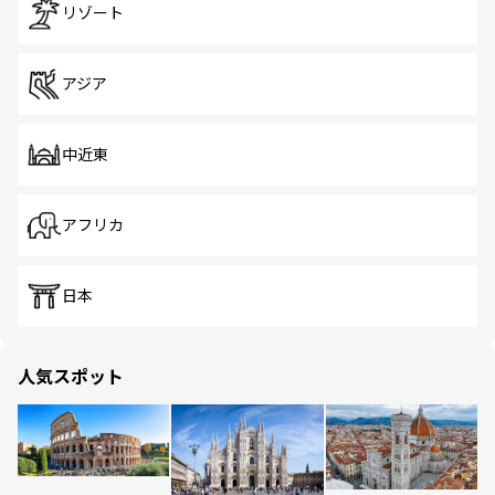
リゾート
アジア
中近東
アフリカ
日本
人気スポット