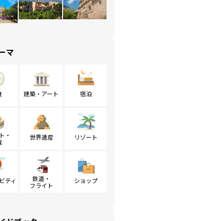
ーマ
食
建築・アート
宿泊
ト・
世界遺産
リゾート
戦
鉄道・
ビティ
ショップ
フライト