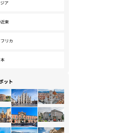
アジア
中近東
アフリカ
日本
ポット