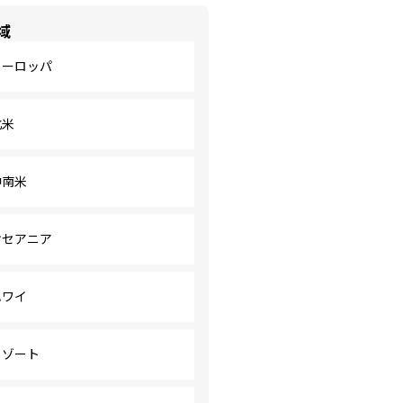
域
ヨーロッパ
北米
中南米
オセアニア
ハワイ
リゾート