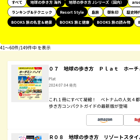
すべて
地球の歩き方 海外
地球の歩き方 Jシリーズ（国内）
aru
ランキング&テクニック
Resort Style
島旅
御朱印
歴史時
BOOKS 旅の名言＆絶景
BOOKS 旅と健康
BOOKS 旅の読み物
41〜60件/149件中 を表示
０７ 地球の歩き方 Ｐｌａｔ ホーチ
Plat
2024.07.04 発売
これ１冊にすべて凝縮！ ベトナムの人気４
歩き方コンパクトガイドの最新版が登場
Ｒ０８ 地球の歩き方 リゾートスタイ