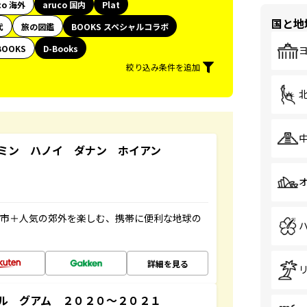
co 海外
aruco 国内
Plat
国と地
代
旅の図鑑
BOOKS スペシャルコラボ
BOOKS
D-Books
絞り込み条件を追加
ミン ハノイ ダナン ホイアン
都市＋人気の郊外を楽しむ、携帯に便利な地球の
詳細を見る
ル グアム ２０２０～２０２１