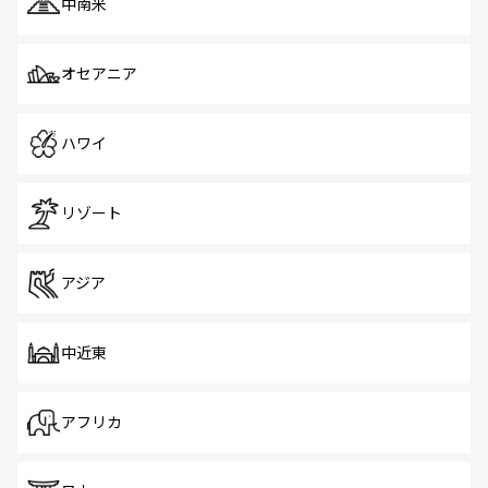
中南米
オセアニア
ハワイ
リゾート
アジア
中近東
アフリカ