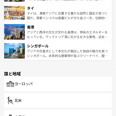
らではのナイトライフも堪能できる。あたたかいホスピタ
界遺産に登録された壮大な自然景観が点在し、都市部では
タイ
リティに包まれながら、韓国の多彩な魅力を心ゆくまで味
急速な発展と共に伝統が息づく。ハノイの古い町並みやホ
わってみてほしい。 なお、新着の韓国情報は
コンテンツ一
ーチミン市のフランス統治時代の建物も、独特の雰囲気を
タイは、東南アジアに位置する豊かな自然と歴史が息づく
覧
を参照してほしい。
醸し出している。また、バラエティの豊かさとおいしさで
国だ。首都バンコクは高層ビルが立ち並ぶ一方、伝統的な
世界中の食通を魅了してやまないベトナム料理も魅力のひ
寺院や市場がいたるところに点在し、古きよき文化と現代
香港
とつ。フォーやバインミー、ベトナムコーヒーなどは、ぜ
の活気が交差している。北部ではチェンマイなどの山岳地
ひ現地で味わいたい。どの地域を訪れてもあたたかい人々
帯で自然と触れ合い、南部ではプーケットやクラビの美し
アジアと西洋の文化が交わる香港は、特有のエネルギーを
が旅行者を迎えてくれるので、きっと忘れられない旅にな
いビーチでリゾート気分を楽しむことができる。タイ料理
もっている。ヴィクトリア湾に広がる壮大な景色、近未来
るはずだ。 なお、新着のベトナム情報は
コンテンツ一覧
を
は世界的に有名で、屋台から高級レストランまで味覚を刺
的なアートスポット、そして歴史と現代が融合した町並
参照してほしい。
シンガポール
激する。気候は一年中温暖で、どの季節にも異なる楽しみ
み、どこを訪れても感動するはず。観光スポットが密集し
が待っている。親しみやすいタイの人々、仏教を中心とし
ており、効率よく見どころを回れるのも魅力。息をのむよ
アジアの交差点として多文化が融合した独自の魅力を放つ
た文化、そして多様な観光資源が、訪れる旅人を魅了し続
うな絶景から文化的な体験まで、香港を存分に楽しみ尽く
シンガポール。未来的な建築物が並ぶマリーナベイ、歴史
ける。 なお、新着のタイ情報は
コンテンツ一覧
を参照して
そう。 なお、新着の香港情報は
コンテンツ一覧
を参照して
と伝統を感じられるエスニックタウン、多数の緑豊かな公
ほしい。
ほしい。
園や自然保護区など、自然が調和した近代的な景観と文化
の多様性あふれるカラフルな町は、どこを歩いても新しい
国と地域
発見がある。さらに、治安のよさや充実した公共交通機関
も、旅行者にとっては魅力的なポイント。グルメも豊富
で、ホーカーズは地元の風情を楽しめる外せないスポット
ヨーロッパ
だ。訪れる人を飽きさせないシンガポールで、多様な魅力
を体感しよう。 なお、新着のシンガポール情報は
コンテン
ツ一覧
を参照してほしい。
北米