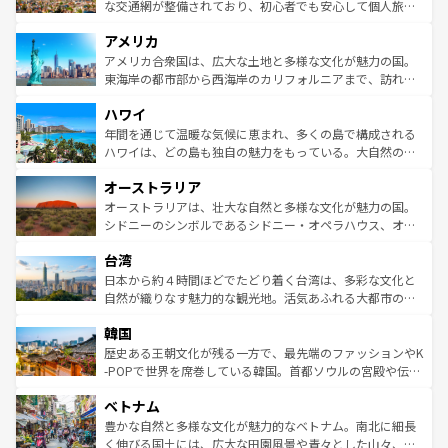
を参照してほしい。
戦など、本場だからこそできる体験も豊富。イギリスを旅
な交通網が整備されており、初心者でも安心して個人旅行
して楽しみつくそう。 なお、新着のイギリス情報は
コンテ
を楽しめる。日本同様に時刻表どおりの旅が可能だ。中世
アメリカ
ンツ一覧
を参照してほしい。
の建物がそのまま残る町や、スイスならではのユニークな
博物館もあり、アルプス観光だけでなく町歩きも満喫する
アメリカ合衆国は、広大な土地と多様な文化が魅力の国。
ことができる。国民の所得が高いため物価も高いが、旅行
東海岸の都市部から西海岸のカリフォルニアまで、訪れる
者向けの交通パス提供のサービスもあり、うまく活用すれ
場所ごとに異なる風景と体験が待っている。ニューヨーク
ハワイ
ば市内交通費無料で観光を楽しむこともできる。 なお、新
のような巨大都市は、観光、ショッピング、エンターテイ
着のスイス情報は
コンテンツ一覧
を参照してほしい。
ンメントが詰まった刺激的なスポットだ。一方、アメリカ
年間を通じて温暖な気候に恵まれ、多くの島で構成される
西部には大自然が広がり、グランドキャニオンやイエロー
ハワイは、どの島も独自の魅力をもっている。大自然の神
ストーン国立公園といった絶景が堪能できる。さらに、南
秘を感じたいなら、火山が生み出した壮大な景観を誇るハ
オーストラリア
部のニューオーリンズでは、音楽と美食が融合した独特の
ワイ島は見逃せない。また、定番の観光地といえばオアフ
文化が魅力。旅行者はアメリカの各地域で異なる魅力を楽
島だが、静かな自然を求めるならマウイ島やカウアイ島が
オーストラリアは、壮大な自然と多様な文化が魅力の国。
しみながら、その多様性と豊かな歴史を感じることができ
おすすめ。エメラルドグリーンに輝く海をはじめ、豊かな
シドニーのシンボルであるシドニー・オペラハウス、オー
るだろう。車でのロードトリップや列車の旅も、アメリカ
文化や歴史が息づいている。「アロハスピリット」と呼ば
ストラリア東海岸北部に広がる大サンゴ礁地帯グレートバ
ならではの贅沢な旅のスタイルだ。 なお、新着のアメリカ
台湾
れるおもてなしの心で訪れる人々を迎えてくれるハワイの
リアリーフや大陸中央部にそびえるウルル（エアーズロッ
情報は
コンテンツ一覧
を参照してほしい。
人々、おいしいローカルフードやハワイアンミュージッ
ク）、タスマニアの美しい原生林やケアンズの熱帯雨林な
日本から約４時間ほどでたどり着く台湾は、多彩な文化と
ク、伝統的なフラダンスなど、すべてがハワイの魅力を彩
ど、見どころがたくさん。また、カフェやワイン、オージ
自然が織りなす魅力的な観光地。活気あふれる大都市の台
っている。訪れるたびに新しい発見と感動が待っているハ
ービーフなどの食文化も豊かで、美味しいものであふれて
北やノスタルジックな町並みが人気な九份（ジォウフェ
ワイを、存分に味わってほしい。 なお、新着のハワイ情報
韓国
いる。アクティビティも充実しており、サーフィンやダイ
ン）、静ひつな山岳地帯である台湾東部など、都市の喧騒
は
コンテンツ一覧
を参照してほしい。
ビング、ハイキングなど、アウトドア好きにはたまらな
と山間の静けさが共存しており、訪れる人に新しい発見と
歴史ある王朝文化が残る一方で、最先端のファッションやK
い。オーストラリアの多彩な魅力を存分に味わいつくそ
驚きをもたらしてくれる。また、奥深い台湾の食文化も魅
-POPで世界を席巻している韓国。首都ソウルの宮殿や伝統
う。 なお、新着のオーストラリア情報は
コンテンツ一覧
を
力で、夜市などの屋台グルメから高級料理、ヘルシーで美
家屋が並ぶエリアでは韓国の歴史と文化に浸ることがで
参照してほしい。
ベトナム
容にもいいと評判のスイーツなど、バラエティ豊かな料理
き、地方に足を延ばせば四季折々の自然美を楽しむことが
が味わえる。 なお、新着の台湾情報は
コンテンツ一覧
を参
できる。そして、キムチや焼肉、絶品のストリートフード
豊かな自然と多様な文化が魅力的なベトナム。南北に細長
照してほしい。
まで、さまざまな韓国料理が待っている。夜には、韓国な
く伸びる国土には、広大な田園風景や青々とした山々、世