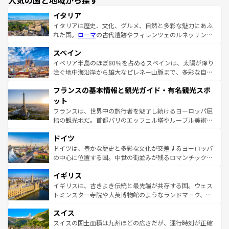
人気の国と地域から探す
イタリア
イタリアは歴史、文化、グルメ、自然と多彩な魅力にあふ
れた国。
ローマ
の古代遺跡やフィレンツェのルネッサンス
美術、ヴェネツィアの運河など、歴史あるスポットはもち
スペイン
ろん、トスカーナの美しい田園風景やアマルフィ海岸の絶
景など、自然景観も見逃せない。観光の合間には、本場の
イベリア半島のほぼ80％を占めるスペインは、太陽が降り
ピザやパスタなど、絶品のイタリア料理を堪能することも
注ぐ地中海沿岸から雄大なピレネー山脈まで、多彩な自然
できる。朝目覚めてから夜眠るまで、すべての瞬間を楽し
と文化が詰まったヨーロッパ屈指の旅行先だ。多様な地域
フランスの基本情報と観光ガイド・有名観光スポ
ませてくれるイタリアで、忘れられない旅をしてみよう！
文化が根付くこの国では、情熱的なフラメンコ、熱気あふ
なお、新着のイタリア情報は
コンテンツ一覧
を参照してほ
れる闘牛、そして美味しいタパスが生活の一部となってい
ット
しい。
る。首都マドリードの洗練された雰囲気や、バルセロナの
フランスは、世界中の旅行者を魅了し続けるヨーロッパ屈
アートに溢れた街角から、地方では古代ローマ遺跡や中世
指の観光地だ。首都パリのエッフェル塔やルーブル美術館
の城塞都市、穏やかなビーチリゾートまで多彩な表情を見
といった象徴的なスポットから、田舎町の古風な美しさま
せる。地方によって風土や気候が異なるスペインはその個
ドイツ
で、幅広い魅力が詰まっている。華麗な宮殿、歴史的な大
性で訪れる人を魅了する。 なお、新着のスペイン情報は
コ
聖堂、美しいビーチ、そして豊かな自然が、訪れる者を心
ドイツは、豊かな歴史と多彩な文化が交差するヨーロッパ
ンテンツ一覧
を参照してほしい。
から魅了する。また、フランスは美食の国としても知ら
の中心に位置する国。中世の街並みが残るロマンチック街
れ、フランス料理はユネスコ無形文化遺産にも登録されて
道から、未来を先取りするようなモダンな都市まで多様な
イギリス
いる。シャンパンの発祥地であるランス、プロヴァンスの
顔を持つこの国は、どこを歩いても飽きることがない。ベ
香り高いラベンダー畑など、多彩な楽しみ方が可能だ。さ
ルリンの文化的活気、バイエルン州のアルプスの絶景、そ
イギリスは、古きよき伝統と最先端が共存する国。ウェス
らに、パリ以外の地域にも魅力が溢れており、どの街角に
してライン川沿いのワイン畑といった風景は必見。ビール
トミンスター寺院や大英博物館のようなランドマーク、歴
も豊かな歴史と文化が息づいている。パリ以外の個性あふ
とソーセージを味わいながら地元の人と過ごす楽しい時間
史ある大学都市、美しい丘陵地帯や牧歌的な風景など、エ
れる地方に足を運ぶとそれぞれで全く異なる文化を体験で
スイス
は、お酒好きな人にはぜひ体験してほしい。 なお、新着の
リアごとに異なる魅力がある。また、優雅なアフタヌーン
きるだろう。 なお、新着のフランス情報は
コンテンツ一覧
ドイツ情報は
コンテンツ一覧
を参照してほしい。
ティー、ビール好きにはたまらない英国パブ、サッカー観
スイスの国土面積は九州ほどの広さだが、運行時刻が正確