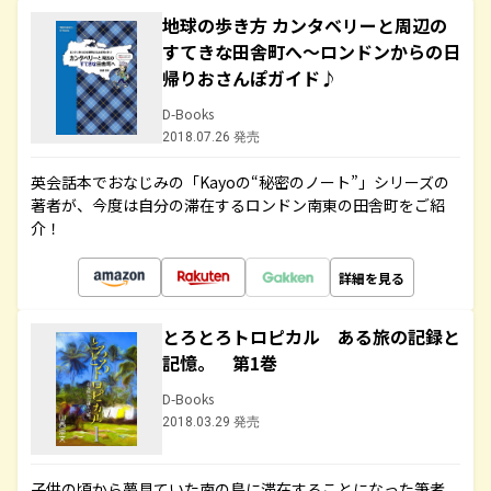
地球の歩き方 カンタベリーと周辺の
すてきな田舎町へ～ロンドンからの日
帰りおさんぽガイド♪
D-Books
2018.07.26 発売
英会話本でおなじみの「Kayoの“秘密のノート”」シリーズの
著者が、今度は自分の滞在するロンドン南東の田舎町をご紹
介！
詳細を見る
とろとろトロピカル ある旅の記録と
記憶。 第1巻
D-Books
2018.03.29 発売
子供の頃から夢見ていた南の島に滞在することになった筆者