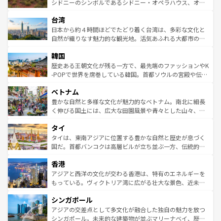
しみながら、その多様性と豊かな歴史を感じることができ
おすすめ。エメラルドグリーンに輝く海をはじめ、豊かな
シドニーのシンボルであるシドニー・オペラハウス、オー
るだろう。車でのロードトリップや列車の旅も、アメリカ
文化や歴史が息づいている。「アロハスピリット」と呼ば
ストラリア東海岸北部に広がる大サンゴ礁地帯グレートバ
ならではの贅沢な旅のスタイルだ。 なお、新着のアメリカ
台湾
れるおもてなしの心で訪れる人々を迎えてくれるハワイの
リアリーフや大陸中央部にそびえるウルル（エアーズロッ
情報は
コンテンツ一覧
を参照してほしい。
人々、おいしいローカルフードやハワイアンミュージッ
ク）、タスマニアの美しい原生林やケアンズの熱帯雨林な
日本から約４時間ほどでたどり着く台湾は、多彩な文化と
ク、伝統的なフラダンスなど、すべてがハワイの魅力を彩
ど、見どころがたくさん。また、カフェやワイン、オージ
自然が織りなす魅力的な観光地。活気あふれる大都市の台
っている。訪れるたびに新しい発見と感動が待っているハ
ービーフなどの食文化も豊かで、美味しいものであふれて
北やノスタルジックな町並みが人気な九份（ジォウフェ
ワイを、存分に味わってほしい。 なお、新着のハワイ情報
韓国
いる。アクティビティも充実しており、サーフィンやダイ
ン）、静ひつな山岳地帯である台湾東部など、都市の喧騒
は
コンテンツ一覧
を参照してほしい。
ビング、ハイキングなど、アウトドア好きにはたまらな
と山間の静けさが共存しており、訪れる人に新しい発見と
歴史ある王朝文化が残る一方で、最先端のファッションやK
い。オーストラリアの多彩な魅力を存分に味わいつくそ
驚きをもたらしてくれる。また、奥深い台湾の食文化も魅
-POPで世界を席巻している韓国。首都ソウルの宮殿や伝統
う。 なお、新着のオーストラリア情報は
コンテンツ一覧
を
力で、夜市などの屋台グルメから高級料理、ヘルシーで美
家屋が並ぶエリアでは韓国の歴史と文化に浸ることがで
参照してほしい。
ベトナム
容にもいいと評判のスイーツなど、バラエティ豊かな料理
き、地方に足を延ばせば四季折々の自然美を楽しむことが
が味わえる。 なお、新着の台湾情報は
コンテンツ一覧
を参
できる。そして、キムチや焼肉、絶品のストリートフード
豊かな自然と多様な文化が魅力的なベトナム。南北に細長
照してほしい。
まで、さまざまな韓国料理が待っている。夜には、韓国な
く伸びる国土には、広大な田園風景や青々とした山々、世
らではのナイトライフも堪能できる。あたたかいホスピタ
界遺産に登録された壮大な自然景観が点在し、都市部では
タイ
リティに包まれながら、韓国の多彩な魅力を心ゆくまで味
急速な発展と共に伝統が息づく。ハノイの古い町並みやホ
わってみてほしい。 なお、新着の韓国情報は
コンテンツ一
ーチミン市のフランス統治時代の建物も、独特の雰囲気を
タイは、東南アジアに位置する豊かな自然と歴史が息づく
覧
を参照してほしい。
醸し出している。また、バラエティの豊かさとおいしさで
国だ。首都バンコクは高層ビルが立ち並ぶ一方、伝統的な
世界中の食通を魅了してやまないベトナム料理も魅力のひ
寺院や市場がいたるところに点在し、古きよき文化と現代
香港
とつ。フォーやバインミー、ベトナムコーヒーなどは、ぜ
の活気が交差している。北部ではチェンマイなどの山岳地
ひ現地で味わいたい。どの地域を訪れてもあたたかい人々
帯で自然と触れ合い、南部ではプーケットやクラビの美し
アジアと西洋の文化が交わる香港は、特有のエネルギーを
が旅行者を迎えてくれるので、きっと忘れられない旅にな
いビーチでリゾート気分を楽しむことができる。タイ料理
もっている。ヴィクトリア湾に広がる壮大な景色、近未来
るはずだ。 なお、新着のベトナム情報は
コンテンツ一覧
を
は世界的に有名で、屋台から高級レストランまで味覚を刺
的なアートスポット、そして歴史と現代が融合した町並
参照してほしい。
シンガポール
激する。気候は一年中温暖で、どの季節にも異なる楽しみ
み、どこを訪れても感動するはず。観光スポットが密集し
が待っている。親しみやすいタイの人々、仏教を中心とし
ており、効率よく見どころを回れるのも魅力。息をのむよ
アジアの交差点として多文化が融合した独自の魅力を放つ
た文化、そして多様な観光資源が、訪れる旅人を魅了し続
うな絶景から文化的な体験まで、香港を存分に楽しみ尽く
シンガポール。未来的な建築物が並ぶマリーナベイ、歴史