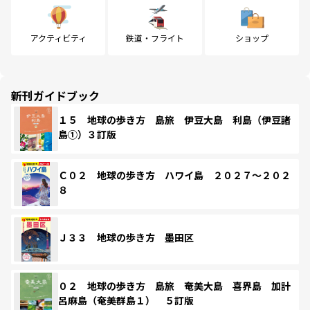
アクティビティ
鉄道・フライト
ショップ
新刊ガイドブック
１５ 地球の歩き方 島旅 伊豆大島 利島（伊豆諸
島①）３訂版
Ｃ０２ 地球の歩き方 ハワイ島 ２０２７～２０２
８
Ｊ３３ 地球の歩き方 墨田区
０２ 地球の歩き方 島旅 奄美大島 喜界島 加計
呂麻島（奄美群島１） ５訂版