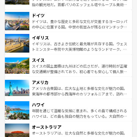
アートに溢れた街角から、地方では古代ローマ遺跡や中世
指の観光地だ。首都パリのエッフェル塔やルーブル美術館
の城塞都市、穏やかなビーチリゾートまで多彩な表情を見
といった象徴的なスポットから、田舎町の古風な美しさま
せる。地方によって風土や気候が異なるスペインはその個
ドイツ
で、幅広い魅力が詰まっている。華麗な宮殿、歴史的な大
性で訪れる人を魅了する。 なお、新着のスペイン情報は
コ
聖堂、美しいビーチ、そして豊かな自然が、訪れる者を心
ドイツは、豊かな歴史と多彩な文化が交差するヨーロッパ
ンテンツ一覧
を参照してほしい。
から魅了する。また、フランスは美食の国としても知ら
の中心に位置する国。中世の街並みが残るロマンチック街
れ、フランス料理はユネスコ無形文化遺産にも登録されて
道から、未来を先取りするようなモダンな都市まで多様な
イギリス
いる。シャンパンの発祥地であるランス、プロヴァンスの
顔を持つこの国は、どこを歩いても飽きることがない。ベ
香り高いラベンダー畑など、多彩な楽しみ方が可能だ。さ
ルリンの文化的活気、バイエルン州のアルプスの絶景、そ
イギリスは、古きよき伝統と最先端が共存する国。ウェス
らに、パリ以外の地域にも魅力が溢れており、どの街角に
してライン川沿いのワイン畑といった風景は必見。ビール
トミンスター寺院や大英博物館のようなランドマーク、歴
も豊かな歴史と文化が息づいている。パリ以外の個性あふ
とソーセージを味わいながら地元の人と過ごす楽しい時間
史ある大学都市、美しい丘陵地帯や牧歌的な風景など、エ
れる地方に足を運ぶとそれぞれで全く異なる文化を体験で
スイス
は、お酒好きな人にはぜひ体験してほしい。 なお、新着の
リアごとに異なる魅力がある。また、優雅なアフタヌーン
きるだろう。 なお、新着のフランス情報は
コンテンツ一覧
ドイツ情報は
コンテンツ一覧
を参照してほしい。
ティー、ビール好きにはたまらない英国パブ、サッカー観
スイスの国土面積は九州ほどの広さだが、運行時刻が正確
を参照してほしい。
戦など、本場だからこそできる体験も豊富。イギリスを旅
な交通網が整備されており、初心者でも安心して個人旅行
して楽しみつくそう。 なお、新着のイギリス情報は
コンテ
を楽しめる。日本同様に時刻表どおりの旅が可能だ。中世
アメリカ
ンツ一覧
を参照してほしい。
の建物がそのまま残る町や、スイスならではのユニークな
博物館もあり、アルプス観光だけでなく町歩きも満喫する
アメリカ合衆国は、広大な土地と多様な文化が魅力の国。
ことができる。国民の所得が高いため物価も高いが、旅行
東海岸の都市部から西海岸のカリフォルニアまで、訪れる
者向けの交通パス提供のサービスもあり、うまく活用すれ
場所ごとに異なる風景と体験が待っている。ニューヨーク
ハワイ
ば市内交通費無料で観光を楽しむこともできる。 なお、新
のような巨大都市は、観光、ショッピング、エンターテイ
着のスイス情報は
コンテンツ一覧
を参照してほしい。
ンメントが詰まった刺激的なスポットだ。一方、アメリカ
年間を通じて温暖な気候に恵まれ、多くの島で構成される
西部には大自然が広がり、グランドキャニオンやイエロー
ハワイは、どの島も独自の魅力をもっている。大自然の神
ストーン国立公園といった絶景が堪能できる。さらに、南
秘を感じたいなら、火山が生み出した壮大な景観を誇るハ
オーストラリア
部のニューオーリンズでは、音楽と美食が融合した独特の
ワイ島は見逃せない。また、定番の観光地といえばオアフ
文化が魅力。旅行者はアメリカの各地域で異なる魅力を楽
島だが、静かな自然を求めるならマウイ島やカウアイ島が
オーストラリアは、壮大な自然と多様な文化が魅力の国。