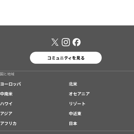
コミュニティを見る
国と地域
ヨーロッパ
北米
中南米
オセアニア
ハワイ
リゾート
アジア
中近東
アフリカ
日本