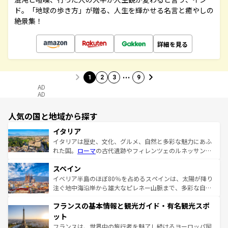
ド。「地球の歩き方」が贈る、人生を輝かせる名言と癒やしの
絶景集！
詳細を見る
…
1
2
3
9
AD
AD
人気の国と地域から探す
イタリア
イタリアは歴史、文化、グルメ、自然と多彩な魅力にあふ
れた国。
ローマ
の古代遺跡やフィレンツェのルネッサンス
美術、ヴェネツィアの運河など、歴史あるスポットはもち
スペイン
ろん、トスカーナの美しい田園風景やアマルフィ海岸の絶
景など、自然景観も見逃せない。観光の合間には、本場の
イベリア半島のほぼ80％を占めるスペインは、太陽が降り
ピザやパスタなど、絶品のイタリア料理を堪能することも
注ぐ地中海沿岸から雄大なピレネー山脈まで、多彩な自然
できる。朝目覚めてから夜眠るまで、すべての瞬間を楽し
と文化が詰まったヨーロッパ屈指の旅行先だ。多様な地域
フランスの基本情報と観光ガイド・有名観光スポ
ませてくれるイタリアで、忘れられない旅をしてみよう！
文化が根付くこの国では、情熱的なフラメンコ、熱気あふ
なお、新着のイタリア情報は
コンテンツ一覧
を参照してほ
れる闘牛、そして美味しいタパスが生活の一部となってい
ット
しい。
る。首都マドリードの洗練された雰囲気や、バルセロナの
フランスは、世界中の旅行者を魅了し続けるヨーロッパ屈