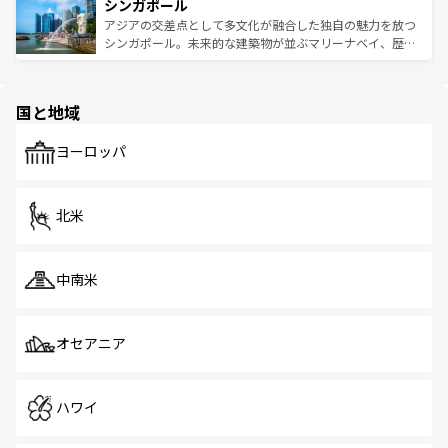
参照してほしい。
シンガポール
激する。気候は一年中温暖で、どの季節にも異なる楽しみ
み、どこを訪れても感動するはず。観光スポットが密集し
が待っている。親しみやすいタイの人々、仏教を中心とし
ており、効率よく見どころを回れるのも魅力。息をのむよ
アジアの交差点として多文化が融合した独自の魅力を放つ
た文化、そして多様な観光資源が、訪れる旅人を魅了し続
うな絶景から文化的な体験まで、香港を存分に楽しみ尽く
シンガポール。未来的な建築物が並ぶマリーナベイ、歴史
ける。 なお、新着のタイ情報は
コンテンツ一覧
を参照して
そう。 なお、新着の香港情報は
コンテンツ一覧
を参照して
と伝統を感じられるエスニックタウン、多数の緑豊かな公
ほしい。
ほしい。
園や自然保護区など、自然が調和した近代的な景観と文化
の多様性あふれるカラフルな町は、どこを歩いても新しい
国と地域
発見がある。さらに、治安のよさや充実した公共交通機関
も、旅行者にとっては魅力的なポイント。グルメも豊富
で、ホーカーズは地元の風情を楽しめる外せないスポット
ヨーロッパ
だ。訪れる人を飽きさせないシンガポールで、多様な魅力
を体感しよう。 なお、新着のシンガポール情報は
コンテン
ツ一覧
を参照してほしい。
北米
中南米
オセアニア
ハワイ