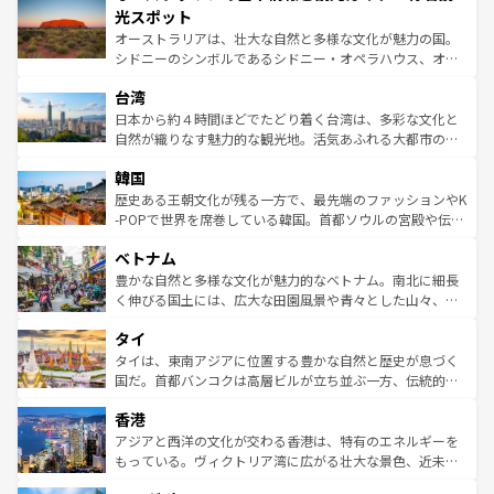
文化が魅力。旅行者はアメリカの各地域で異なる魅力を楽
島だが、静かな自然を求めるならマウイ島やカウアイ島が
光スポット
しみながら、その多様性と豊かな歴史を感じることができ
おすすめ。エメラルドグリーンに輝く海をはじめ、豊かな
オーストラリアは、壮大な自然と多様な文化が魅力の国。
るだろう。車でのロードトリップや列車の旅も、アメリカ
文化や歴史が息づいている。「アロハスピリット」と呼ば
シドニーのシンボルであるシドニー・オペラハウス、オー
ならではの贅沢な旅のスタイルだ。 なお、新着のアメリカ
れるおもてなしの心で訪れる人々を迎えてくれるハワイの
ストラリア東海岸北部に広がる大サンゴ礁地帯グレートバ
情報は
コンテンツ一覧
を参照してほしい。
人々、おいしいローカルフードやハワイアンミュージッ
台湾
リアリーフや大陸中央部にそびえるウルル（エアーズロッ
ク、伝統的なフラダンスなど、すべてがハワイの魅力を彩
ク）、タスマニアの美しい原生林やケアンズの熱帯雨林な
日本から約４時間ほどでたどり着く台湾は、多彩な文化と
っている。訪れるたびに新しい発見と感動が待っているハ
ど、見どころがたくさん。また、カフェやワイン、オージ
自然が織りなす魅力的な観光地。活気あふれる大都市の台
ワイを、存分に味わってほしい。 なお、新着のハワイ情報
ービーフなどの食文化も豊かで、美味しいものであふれて
北やノスタルジックな町並みが人気な九份（ジォウフェ
は
コンテンツ一覧
を参照してほしい。
韓国
いる。アクティビティも充実しており、サーフィンやダイ
ン）、静ひつな山岳地帯である台湾東部など、都市の喧騒
ビング、ハイキングなど、アウトドア好きにはたまらな
と山間の静けさが共存しており、訪れる人に新しい発見と
歴史ある王朝文化が残る一方で、最先端のファッションやK
い。オーストラリアの多彩な魅力を存分に味わいつくそ
驚きをもたらしてくれる。また、奥深い台湾の食文化も魅
-POPで世界を席巻している韓国。首都ソウルの宮殿や伝統
う。 なお、新着のオーストラリア情報は
コンテンツ一覧
を
力で、夜市などの屋台グルメから高級料理、ヘルシーで美
家屋が並ぶエリアでは韓国の歴史と文化に浸ることがで
参照してほしい。
ベトナム
容にもいいと評判のスイーツなど、バラエティ豊かな料理
き、地方に足を延ばせば四季折々の自然美を楽しむことが
が味わえる。 なお、新着の台湾情報は
コンテンツ一覧
を参
できる。そして、キムチや焼肉、絶品のストリートフード
豊かな自然と多様な文化が魅力的なベトナム。南北に細長
照してほしい。
まで、さまざまな韓国料理が待っている。夜には、韓国な
く伸びる国土には、広大な田園風景や青々とした山々、世
らではのナイトライフも堪能できる。あたたかいホスピタ
界遺産に登録された壮大な自然景観が点在し、都市部では
タイ
リティに包まれながら、韓国の多彩な魅力を心ゆくまで味
急速な発展と共に伝統が息づく。ハノイの古い町並みやホ
わってみてほしい。 なお、新着の韓国情報は
コンテンツ一
ーチミン市のフランス統治時代の建物も、独特の雰囲気を
タイは、東南アジアに位置する豊かな自然と歴史が息づく
覧
を参照してほしい。
醸し出している。また、バラエティの豊かさとおいしさで
国だ。首都バンコクは高層ビルが立ち並ぶ一方、伝統的な
世界中の食通を魅了してやまないベトナム料理も魅力のひ
寺院や市場がいたるところに点在し、古きよき文化と現代
香港
とつ。フォーやバインミー、ベトナムコーヒーなどは、ぜ
の活気が交差している。北部ではチェンマイなどの山岳地
ひ現地で味わいたい。どの地域を訪れてもあたたかい人々
帯で自然と触れ合い、南部ではプーケットやクラビの美し
アジアと西洋の文化が交わる香港は、特有のエネルギーを
が旅行者を迎えてくれるので、きっと忘れられない旅にな
いビーチでリゾート気分を楽しむことができる。タイ料理
もっている。ヴィクトリア湾に広がる壮大な景色、近未来
るはずだ。 なお、新着のベトナム情報は
コンテンツ一覧
を
は世界的に有名で、屋台から高級レストランまで味覚を刺
的なアートスポット、そして歴史と現代が融合した町並