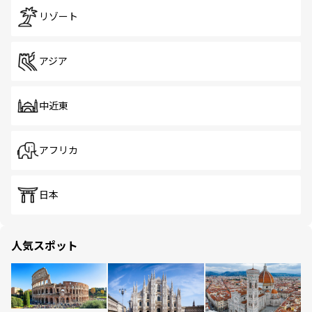
リゾート
アジア
中近東
アフリカ
日本
人気スポット