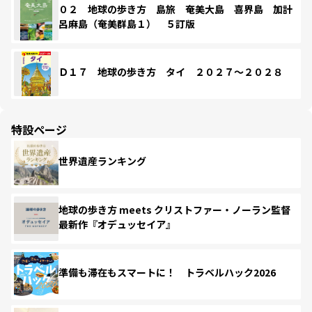
０２ 地球の歩き方 島旅 奄美大島 喜界島 加計
呂麻島（奄美群島１） ５訂版
Ｄ１７ 地球の歩き方 タイ ２０２７～２０２８
特設ページ
世界遺産ランキング
地球の歩き方 meets クリストファー・ノーラン監督
最新作『オデュッセイア』
準備も滞在もスマートに！ トラベルハック2026