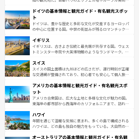
の城塞都市、穏やかなビーチリゾートまで多彩な表情を見
といった象徴的なスポットから、田舎町の古風な美しさま
せる。地方によって風土や気候が異なるスペインはその個
ドイツの基本情報と観光ガイド・有名観光スポッ
で、幅広い魅力が詰まっている。華麗な宮殿、歴史的な大
性で訪れる人を魅了する。 なお、新着のスペイン情報は
コ
聖堂、美しいビーチ、そして豊かな自然が、訪れる者を心
ト
ンテンツ一覧
を参照してほしい。
から魅了する。また、フランスは美食の国としても知ら
ドイツは、豊かな歴史と多彩な文化が交差するヨーロッパ
れ、フランス料理はユネスコ無形文化遺産にも登録されて
の中心に位置する国。中世の街並みが残るロマンチック街
いる。シャンパンの発祥地であるランス、プロヴァンスの
道から、未来を先取りするようなモダンな都市まで多様な
香り高いラベンダー畑など、多彩な楽しみ方が可能だ。さ
イギリス
顔を持つこの国は、どこを歩いても飽きることがない。ベ
らに、パリ以外の地域にも魅力が溢れており、どの街角に
ルリンの文化的活気、バイエルン州のアルプスの絶景、そ
イギリスは、古きよき伝統と最先端が共存する国。ウェス
も豊かな歴史と文化が息づいている。パリ以外の個性あふ
してライン川沿いのワイン畑といった風景は必見。ビール
トミンスター寺院や大英博物館のようなランドマーク、歴
れる地方に足を運ぶとそれぞれで全く異なる文化を体験で
とソーセージを味わいながら地元の人と過ごす楽しい時間
史ある大学都市、美しい丘陵地帯や牧歌的な風景など、エ
きるだろう。 なお、新着のフランス情報は
コンテンツ一覧
スイス
は、お酒好きな人にはぜひ体験してほしい。 なお、新着の
リアごとに異なる魅力がある。また、優雅なアフタヌーン
を参照してほしい。
ドイツ情報は
コンテンツ一覧
を参照してほしい。
ティー、ビール好きにはたまらない英国パブ、サッカー観
スイスの国土面積は九州ほどの広さだが、運行時刻が正確
戦など、本場だからこそできる体験も豊富。イギリスを旅
な交通網が整備されており、初心者でも安心して個人旅行
して楽しみつくそう。 なお、新着のイギリス情報は
コンテ
を楽しめる。日本同様に時刻表どおりの旅が可能だ。中世
アメリカの基本情報と観光ガイド・有名観光スポ
ンツ一覧
を参照してほしい。
の建物がそのまま残る町や、スイスならではのユニークな
博物館もあり、アルプス観光だけでなく町歩きも満喫する
ット
ことができる。国民の所得が高いため物価も高いが、旅行
アメリカ合衆国は、広大な土地と多様な文化が魅力の国。
者向けの交通パス提供のサービスもあり、うまく活用すれ
東海岸の都市部から西海岸のカリフォルニアまで、訪れる
ば市内交通費無料で観光を楽しむこともできる。 なお、新
場所ごとに異なる風景と体験が待っている。ニューヨーク
着のスイス情報は
コンテンツ一覧
を参照してほしい。
ハワイ
のような巨大都市は、観光、ショッピング、エンターテイ
ンメントが詰まった刺激的なスポットだ。一方、アメリカ
年間を通じて温暖な気候に恵まれ、多くの島で構成される
西部には大自然が広がり、グランドキャニオンやイエロー
ハワイは、どの島も独自の魅力をもっている。大自然の神
ストーン国立公園といった絶景が堪能できる。さらに、南
秘を感じたいなら、火山が生み出した壮大な景観を誇るハ
オーストラリアの基本情報と観光ガイド・有名観
部のニューオーリンズでは、音楽と美食が融合した独特の
ワイ島は見逃せない。また、定番の観光地といえばオアフ