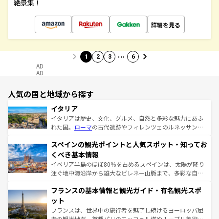
絶景集！
詳細を見る
…
1
2
3
6
AD
AD
人気の国と地域から探す
イタリア
イタリアは歴史、文化、グルメ、自然と多彩な魅力にあふ
れた国。
ローマ
の古代遺跡やフィレンツェのルネッサンス
美術、ヴェネツィアの運河など、歴史あるスポットはもち
スペインの観光ポイントと人気スポット・知ってお
ろん、トスカーナの美しい田園風景やアマルフィ海岸の絶
景など、自然景観も見逃せない。観光の合間には、本場の
くべき基本情報
ピザやパスタなど、絶品のイタリア料理を堪能することも
イベリア半島のほぼ80％を占めるスペインは、太陽が降り
できる。朝目覚めてから夜眠るまで、すべての瞬間を楽し
注ぐ地中海沿岸から雄大なピレネー山脈まで、多彩な自然
ませてくれるイタリアで、忘れられない旅をしてみよう！
と文化が詰まったヨーロッパ屈指の旅行先だ。多様な地域
なお、新着のイタリア情報は
コンテンツ一覧
を参照してほ
フランスの基本情報と観光ガイド・有名観光スポ
文化が根付くこの国では、情熱的なフラメンコ、熱気あふ
しい。
れる闘牛、そして美味しいタパスが生活の一部となってい
ット
る。首都マドリードの洗練された雰囲気や、バルセロナの
フランスは、世界中の旅行者を魅了し続けるヨーロッパ屈
アートに溢れた街角から、地方では古代ローマ遺跡や中世
指の観光地だ。首都パリのエッフェル塔やルーブル美術館