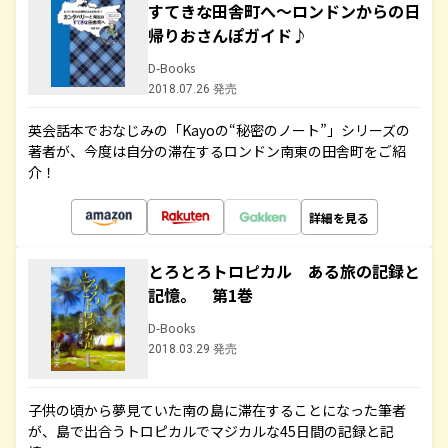
すてきな田舎町へ～ロンドンからの日
帰りおさんぽガイド♪
D-Books
2018.07.26 発売
英会話本でおなじみの「Kayoの“秘密のノート”」シリーズの
著者が、今度は自分の滞在するロンドン南東の田舎町をご紹
介！
詳細を見る
とろとろトロピカル ある旅の記録と
記憶。 第1巻
D-Books
2018.03.29 発売
子供の頃から夢見ていた南の島に滞在することになった筆者
が、島で出合うトロピカルでマジカルな45日間の記録と記