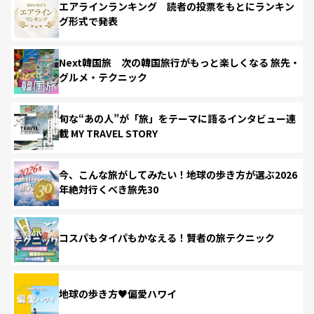
エアラインランキング 読者の投票をもとにランキン
グ形式で発表
Next韓国旅 次の韓国旅行がもっと楽しくなる 旅先・
グルメ・テクニック
旬な“あの人”が「旅」をテーマに語るインタビュー連
載 MY TRAVEL STORY
今、こんな旅がしてみたい！地球の歩き方が選ぶ2026
年絶対行くべき旅先30
コスパもタイパもかなえる！賢者の旅テクニック
地球の歩き方♥偏愛ハワイ