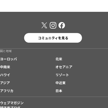
コミュニティを見る
国と地域
ヨーロッパ
北米
中南米
オセアニア
ハワイ
リゾート
アジア
中近東
アフリカ
日本
ウェブマガジン
特派員ブログ