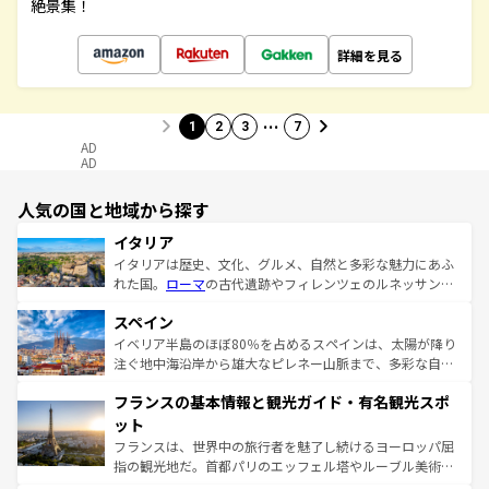
絶景集！
詳細を見る
…
1
2
3
7
AD
AD
人気の国と地域から探す
イタリア
イタリアは歴史、文化、グルメ、自然と多彩な魅力にあふ
れた国。
ローマ
の古代遺跡やフィレンツェのルネッサンス
美術、ヴェネツィアの運河など、歴史あるスポットはもち
スペイン
ろん、トスカーナの美しい田園風景やアマルフィ海岸の絶
景など、自然景観も見逃せない。観光の合間には、本場の
イベリア半島のほぼ80％を占めるスペインは、太陽が降り
ピザやパスタなど、絶品のイタリア料理を堪能することも
注ぐ地中海沿岸から雄大なピレネー山脈まで、多彩な自然
できる。朝目覚めてから夜眠るまで、すべての瞬間を楽し
と文化が詰まったヨーロッパ屈指の旅行先だ。多様な地域
フランスの基本情報と観光ガイド・有名観光スポ
ませてくれるイタリアで、忘れられない旅をしてみよう！
文化が根付くこの国では、情熱的なフラメンコ、熱気あふ
なお、新着のイタリア情報は
コンテンツ一覧
を参照してほ
れる闘牛、そして美味しいタパスが生活の一部となってい
ット
しい。
る。首都マドリードの洗練された雰囲気や、バルセロナの
フランスは、世界中の旅行者を魅了し続けるヨーロッパ屈
アートに溢れた街角から、地方では古代ローマ遺跡や中世
指の観光地だ。首都パリのエッフェル塔やルーブル美術館
の城塞都市、穏やかなビーチリゾートまで多彩な表情を見
といった象徴的なスポットから、田舎町の古風な美しさま