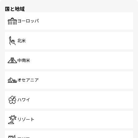
の多様性あふれるカラフルな町は、どこを歩いても新しい
国と地域
発見がある。さらに、治安のよさや充実した公共交通機関
も、旅行者にとっては魅力的なポイント。グルメも豊富
で、ホーカーズは地元の風情を楽しめる外せないスポット
ヨーロッパ
だ。訪れる人を飽きさせないシンガポールで、多様な魅力
を体感しよう。 なお、新着のシンガポール情報は
コンテン
ツ一覧
を参照してほしい。
北米
中南米
オセアニア
ハワイ
リゾート