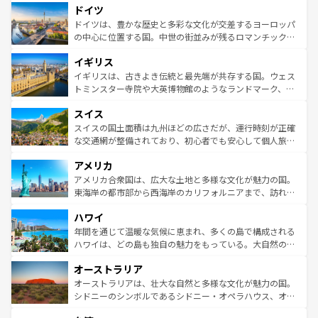
せる。地方によって風土や気候が異なるスペインはその個
ドイツ
で、幅広い魅力が詰まっている。華麗な宮殿、歴史的な大
性で訪れる人を魅了する。 なお、新着のスペイン情報は
コ
聖堂、美しいビーチ、そして豊かな自然が、訪れる者を心
ドイツは、豊かな歴史と多彩な文化が交差するヨーロッパ
ンテンツ一覧
を参照してほしい。
から魅了する。また、フランスは美食の国としても知ら
の中心に位置する国。中世の街並みが残るロマンチック街
れ、フランス料理はユネスコ無形文化遺産にも登録されて
道から、未来を先取りするようなモダンな都市まで多様な
イギリス
いる。シャンパンの発祥地であるランス、プロヴァンスの
顔を持つこの国は、どこを歩いても飽きることがない。ベ
香り高いラベンダー畑など、多彩な楽しみ方が可能だ。さ
ルリンの文化的活気、バイエルン州のアルプスの絶景、そ
イギリスは、古きよき伝統と最先端が共存する国。ウェス
らに、パリ以外の地域にも魅力が溢れており、どの街角に
してライン川沿いのワイン畑といった風景は必見。ビール
トミンスター寺院や大英博物館のようなランドマーク、歴
も豊かな歴史と文化が息づいている。パリ以外の個性あふ
とソーセージを味わいながら地元の人と過ごす楽しい時間
史ある大学都市、美しい丘陵地帯や牧歌的な風景など、エ
れる地方に足を運ぶとそれぞれで全く異なる文化を体験で
スイス
は、お酒好きな人にはぜひ体験してほしい。 なお、新着の
リアごとに異なる魅力がある。また、優雅なアフタヌーン
きるだろう。 なお、新着のフランス情報は
コンテンツ一覧
ドイツ情報は
コンテンツ一覧
を参照してほしい。
ティー、ビール好きにはたまらない英国パブ、サッカー観
スイスの国土面積は九州ほどの広さだが、運行時刻が正確
を参照してほしい。
戦など、本場だからこそできる体験も豊富。イギリスを旅
な交通網が整備されており、初心者でも安心して個人旅行
して楽しみつくそう。 なお、新着のイギリス情報は
コンテ
を楽しめる。日本同様に時刻表どおりの旅が可能だ。中世
アメリカ
ンツ一覧
を参照してほしい。
の建物がそのまま残る町や、スイスならではのユニークな
博物館もあり、アルプス観光だけでなく町歩きも満喫する
アメリカ合衆国は、広大な土地と多様な文化が魅力の国。
ことができる。国民の所得が高いため物価も高いが、旅行
東海岸の都市部から西海岸のカリフォルニアまで、訪れる
者向けの交通パス提供のサービスもあり、うまく活用すれ
場所ごとに異なる風景と体験が待っている。ニューヨーク
ハワイ
ば市内交通費無料で観光を楽しむこともできる。 なお、新
のような巨大都市は、観光、ショッピング、エンターテイ
着のスイス情報は
コンテンツ一覧
を参照してほしい。
ンメントが詰まった刺激的なスポットだ。一方、アメリカ
年間を通じて温暖な気候に恵まれ、多くの島で構成される
西部には大自然が広がり、グランドキャニオンやイエロー
ハワイは、どの島も独自の魅力をもっている。大自然の神
ストーン国立公園といった絶景が堪能できる。さらに、南
秘を感じたいなら、火山が生み出した壮大な景観を誇るハ
オーストラリア
部のニューオーリンズでは、音楽と美食が融合した独特の
ワイ島は見逃せない。また、定番の観光地といえばオアフ
文化が魅力。旅行者はアメリカの各地域で異なる魅力を楽
島だが、静かな自然を求めるならマウイ島やカウアイ島が
オーストラリアは、壮大な自然と多様な文化が魅力の国。
しみながら、その多様性と豊かな歴史を感じることができ
おすすめ。エメラルドグリーンに輝く海をはじめ、豊かな
シドニーのシンボルであるシドニー・オペラハウス、オー
るだろう。車でのロードトリップや列車の旅も、アメリカ
文化や歴史が息づいている。「アロハスピリット」と呼ば
ストラリア東海岸北部に広がる大サンゴ礁地帯グレートバ