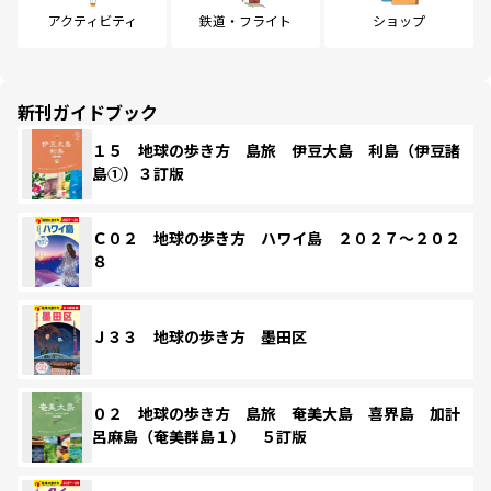
アクティビティ
鉄道・フライト
ショップ
新刊ガイドブック
１５ 地球の歩き方 島旅 伊豆大島 利島（伊豆諸
島①）３訂版
Ｃ０２ 地球の歩き方 ハワイ島 ２０２７～２０２
８
Ｊ３３ 地球の歩き方 墨田区
０２ 地球の歩き方 島旅 奄美大島 喜界島 加計
呂麻島（奄美群島１） ５訂版