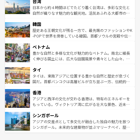
ならではの贅沢な旅のスタイルだ。 なお、新着のアメリカ
台湾
れるおもてなしの心で訪れる人々を迎えてくれるハワイの
リアリーフや大陸中央部にそびえるウルル（エアーズロッ
情報は
コンテンツ一覧
を参照してほしい。
人々、おいしいローカルフードやハワイアンミュージッ
ク）、タスマニアの美しい原生林やケアンズの熱帯雨林な
日本から約４時間ほどでたどり着く台湾は、多彩な文化と
ク、伝統的なフラダンスなど、すべてがハワイの魅力を彩
ど、見どころがたくさん。また、カフェやワイン、オージ
自然が織りなす魅力的な観光地。活気あふれる大都市の台
っている。訪れるたびに新しい発見と感動が待っているハ
ービーフなどの食文化も豊かで、美味しいものであふれて
北やノスタルジックな町並みが人気な九份（ジォウフェ
ワイを、存分に味わってほしい。 なお、新着のハワイ情報
韓国
いる。アクティビティも充実しており、サーフィンやダイ
ン）、静ひつな山岳地帯である台湾東部など、都市の喧騒
は
コンテンツ一覧
を参照してほしい。
ビング、ハイキングなど、アウトドア好きにはたまらな
と山間の静けさが共存しており、訪れる人に新しい発見と
歴史ある王朝文化が残る一方で、最先端のファッションやK
い。オーストラリアの多彩な魅力を存分に味わいつくそ
驚きをもたらしてくれる。また、奥深い台湾の食文化も魅
-POPで世界を席巻している韓国。首都ソウルの宮殿や伝統
う。 なお、新着のオーストラリア情報は
コンテンツ一覧
を
力で、夜市などの屋台グルメから高級料理、ヘルシーで美
家屋が並ぶエリアでは韓国の歴史と文化に浸ることがで
参照してほしい。
ベトナム
容にもいいと評判のスイーツなど、バラエティ豊かな料理
き、地方に足を延ばせば四季折々の自然美を楽しむことが
が味わえる。 なお、新着の台湾情報は
コンテンツ一覧
を参
できる。そして、キムチや焼肉、絶品のストリートフード
豊かな自然と多様な文化が魅力的なベトナム。南北に細長
照してほしい。
まで、さまざまな韓国料理が待っている。夜には、韓国な
く伸びる国土には、広大な田園風景や青々とした山々、世
らではのナイトライフも堪能できる。あたたかいホスピタ
界遺産に登録された壮大な自然景観が点在し、都市部では
タイ
リティに包まれながら、韓国の多彩な魅力を心ゆくまで味
急速な発展と共に伝統が息づく。ハノイの古い町並みやホ
わってみてほしい。 なお、新着の韓国情報は
コンテンツ一
ーチミン市のフランス統治時代の建物も、独特の雰囲気を
タイは、東南アジアに位置する豊かな自然と歴史が息づく
覧
を参照してほしい。
醸し出している。また、バラエティの豊かさとおいしさで
国だ。首都バンコクは高層ビルが立ち並ぶ一方、伝統的な
世界中の食通を魅了してやまないベトナム料理も魅力のひ
寺院や市場がいたるところに点在し、古きよき文化と現代
香港
とつ。フォーやバインミー、ベトナムコーヒーなどは、ぜ
の活気が交差している。北部ではチェンマイなどの山岳地
ひ現地で味わいたい。どの地域を訪れてもあたたかい人々
帯で自然と触れ合い、南部ではプーケットやクラビの美し
アジアと西洋の文化が交わる香港は、特有のエネルギーを
が旅行者を迎えてくれるので、きっと忘れられない旅にな
いビーチでリゾート気分を楽しむことができる。タイ料理
もっている。ヴィクトリア湾に広がる壮大な景色、近未来
るはずだ。 なお、新着のベトナム情報は
コンテンツ一覧
を
は世界的に有名で、屋台から高級レストランまで味覚を刺
的なアートスポット、そして歴史と現代が融合した町並
参照してほしい。
シンガポール
激する。気候は一年中温暖で、どの季節にも異なる楽しみ
み、どこを訪れても感動するはず。観光スポットが密集し
が待っている。親しみやすいタイの人々、仏教を中心とし
ており、効率よく見どころを回れるのも魅力。息をのむよ
アジアの交差点として多文化が融合した独自の魅力を放つ
た文化、そして多様な観光資源が、訪れる旅人を魅了し続
うな絶景から文化的な体験まで、香港を存分に楽しみ尽く
シンガポール。未来的な建築物が並ぶマリーナベイ、歴史
ける。 なお、新着のタイ情報は
コンテンツ一覧
を参照して
そう。 なお、新着の香港情報は
コンテンツ一覧
を参照して
と伝統を感じられるエスニックタウン、多数の緑豊かな公
ほしい。
ほしい。
園や自然保護区など、自然が調和した近代的な景観と文化