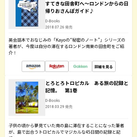
すてきな田舎町へ～ロンドンからの日
帰りおさんぽガイド♪
D-Books
2018.07.26 発売
英会話本でおなじみの「Kayoの“秘密のノート”」シリーズの
著者が、今度は自分の滞在するロンドン南東の田舎町をご紹
介！
詳細を見る
とろとろトロピカル ある旅の記録と
記憶。 第1巻
D-Books
2018.03.29 発売
子供の頃から夢見ていた南の島に滞在することになった筆者
が、島で出合うトロピカルでマジカルな45日間の記録と記