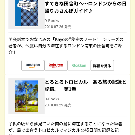
すてきな田舎町へ～ロンドンからの日
帰りおさんぽガイド♪
D-Books
2018.07.26 発売
英会話本でおなじみの「Kayoの“秘密のノート”」シリーズの
著者が、今度は自分の滞在するロンドン南東の田舎町をご紹
介！
詳細を見る
とろとろトロピカル ある旅の記録と
記憶。 第1巻
D-Books
2018.03.29 発売
子供の頃から夢見ていた南の島に滞在することになった筆者
が、島で出合うトロピカルでマジカルな45日間の記録と記