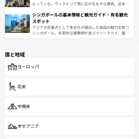
が旅行者を迎えてくれるので、きっと忘れられない旅にな
いビーチでリゾート気分を楽しむことができる。タイ料理
もっている。ヴィクトリア湾に広がる壮大な景色、近未来
るはずだ。 なお、新着のベトナム情報は
コンテンツ一覧
を
は世界的に有名で、屋台から高級レストランまで味覚を刺
的なアートスポット、そして歴史と現代が融合した町並
参照してほしい。
シンガポールの基本情報と観光ガイド・有名観光
激する。気候は一年中温暖で、どの季節にも異なる楽しみ
み、どこを訪れても感動するはず。観光スポットが密集し
が待っている。親しみやすいタイの人々、仏教を中心とし
ており、効率よく見どころを回れるのも魅力。息をのむよ
スポット
た文化、そして多様な観光資源が、訪れる旅人を魅了し続
うな絶景から文化的な体験まで、香港を存分に楽しみ尽く
アジアの交差点として多文化が融合した独自の魅力を放つ
ける。 なお、新着のタイ情報は
コンテンツ一覧
を参照して
そう。 なお、新着の香港情報は
コンテンツ一覧
を参照して
シンガポール。未来的な建築物が並ぶマリーナベイ、歴史
ほしい。
ほしい。
と伝統を感じられるエスニックタウン、多数の緑豊かな公
園や自然保護区など、自然が調和した近代的な景観と文化
の多様性あふれるカラフルな町は、どこを歩いても新しい
国と地域
発見がある。さらに、治安のよさや充実した公共交通機関
も、旅行者にとっては魅力的なポイント。グルメも豊富
で、ホーカーズは地元の風情を楽しめる外せないスポット
ヨーロッパ
だ。訪れる人を飽きさせないシンガポールで、多様な魅力
を体感しよう。 なお、新着のシンガポール情報は
コンテン
ツ一覧
を参照してほしい。
北米
中南米
オセアニア