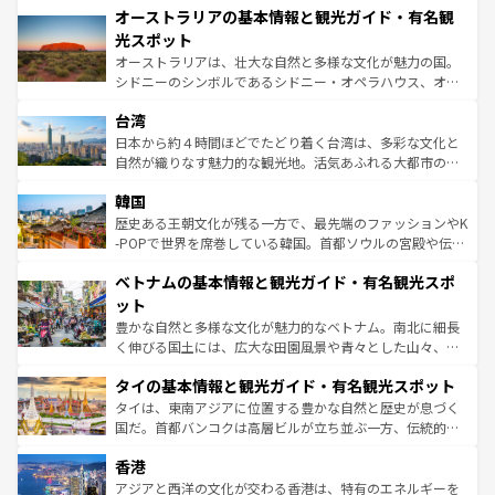
文化が魅力。旅行者はアメリカの各地域で異なる魅力を楽
オーストラリアの基本情報と観光ガイド・有名観
ワイ島は見逃せない。また、定番の観光地といえばオアフ
しみながら、その多様性と豊かな歴史を感じることができ
島だが、静かな自然を求めるならマウイ島やカウアイ島が
光スポット
るだろう。車でのロードトリップや列車の旅も、アメリカ
おすすめ。エメラルドグリーンに輝く海をはじめ、豊かな
オーストラリアは、壮大な自然と多様な文化が魅力の国。
ならではの贅沢な旅のスタイルだ。 なお、新着のアメリカ
文化や歴史が息づいている。「アロハスピリット」と呼ば
シドニーのシンボルであるシドニー・オペラハウス、オー
情報は
コンテンツ一覧
を参照してほしい。
れるおもてなしの心で訪れる人々を迎えてくれるハワイの
ストラリア東海岸北部に広がる大サンゴ礁地帯グレートバ
人々、おいしいローカルフードやハワイアンミュージッ
台湾
リアリーフや大陸中央部にそびえるウルル（エアーズロッ
ク、伝統的なフラダンスなど、すべてがハワイの魅力を彩
ク）、タスマニアの美しい原生林やケアンズの熱帯雨林な
日本から約４時間ほどでたどり着く台湾は、多彩な文化と
っている。訪れるたびに新しい発見と感動が待っているハ
ど、見どころがたくさん。また、カフェやワイン、オージ
自然が織りなす魅力的な観光地。活気あふれる大都市の台
ワイを、存分に味わってほしい。 なお、新着のハワイ情報
ービーフなどの食文化も豊かで、美味しいものであふれて
北やノスタルジックな町並みが人気な九份（ジォウフェ
は
コンテンツ一覧
を参照してほしい。
韓国
いる。アクティビティも充実しており、サーフィンやダイ
ン）、静ひつな山岳地帯である台湾東部など、都市の喧騒
ビング、ハイキングなど、アウトドア好きにはたまらな
と山間の静けさが共存しており、訪れる人に新しい発見と
歴史ある王朝文化が残る一方で、最先端のファッションやK
い。オーストラリアの多彩な魅力を存分に味わいつくそ
驚きをもたらしてくれる。また、奥深い台湾の食文化も魅
-POPで世界を席巻している韓国。首都ソウルの宮殿や伝統
う。 なお、新着のオーストラリア情報は
コンテンツ一覧
を
力で、夜市などの屋台グルメから高級料理、ヘルシーで美
家屋が並ぶエリアでは韓国の歴史と文化に浸ることがで
参照してほしい。
ベトナムの基本情報と観光ガイド・有名観光スポ
容にもいいと評判のスイーツなど、バラエティ豊かな料理
き、地方に足を延ばせば四季折々の自然美を楽しむことが
が味わえる。 なお、新着の台湾情報は
コンテンツ一覧
を参
できる。そして、キムチや焼肉、絶品のストリートフード
ット
照してほしい。
まで、さまざまな韓国料理が待っている。夜には、韓国な
豊かな自然と多様な文化が魅力的なベトナム。南北に細長
らではのナイトライフも堪能できる。あたたかいホスピタ
く伸びる国土には、広大な田園風景や青々とした山々、世
リティに包まれながら、韓国の多彩な魅力を心ゆくまで味
界遺産に登録された壮大な自然景観が点在し、都市部では
わってみてほしい。 なお、新着の韓国情報は
コンテンツ一
タイの基本情報と観光ガイド・有名観光スポット
急速な発展と共に伝統が息づく。ハノイの古い町並みやホ
覧
を参照してほしい。
ーチミン市のフランス統治時代の建物も、独特の雰囲気を
タイは、東南アジアに位置する豊かな自然と歴史が息づく
醸し出している。また、バラエティの豊かさとおいしさで
国だ。首都バンコクは高層ビルが立ち並ぶ一方、伝統的な
世界中の食通を魅了してやまないベトナム料理も魅力のひ
寺院や市場がいたるところに点在し、古きよき文化と現代
香港
とつ。フォーやバインミー、ベトナムコーヒーなどは、ぜ
の活気が交差している。北部ではチェンマイなどの山岳地
ひ現地で味わいたい。どの地域を訪れてもあたたかい人々
帯で自然と触れ合い、南部ではプーケットやクラビの美し
アジアと西洋の文化が交わる香港は、特有のエネルギーを