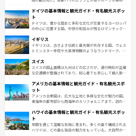
の城塞都市、穏やかなビーチリゾートまで多彩な表情を見
といった象徴的なスポットから、田舎町の古風な美しさま
せる。地方によって風土や気候が異なるスペインはその個
ドイツの基本情報と観光ガイド・有名観光スポッ
で、幅広い魅力が詰まっている。華麗な宮殿、歴史的な大
性で訪れる人を魅了する。 なお、新着のスペイン情報は
コ
聖堂、美しいビーチ、そして豊かな自然が、訪れる者を心
ト
ンテンツ一覧
を参照してほしい。
から魅了する。また、フランスは美食の国としても知ら
ドイツは、豊かな歴史と多彩な文化が交差するヨーロッパ
れ、フランス料理はユネスコ無形文化遺産にも登録されて
の中心に位置する国。中世の街並みが残るロマンチック街
いる。シャンパンの発祥地であるランス、プロヴァンスの
道から、未来を先取りするようなモダンな都市まで多様な
香り高いラベンダー畑など、多彩な楽しみ方が可能だ。さ
イギリス
顔を持つこの国は、どこを歩いても飽きることがない。ベ
らに、パリ以外の地域にも魅力が溢れており、どの街角に
ルリンの文化的活気、バイエルン州のアルプスの絶景、そ
イギリスは、古きよき伝統と最先端が共存する国。ウェス
も豊かな歴史と文化が息づいている。パリ以外の個性あふ
してライン川沿いのワイン畑といった風景は必見。ビール
トミンスター寺院や大英博物館のようなランドマーク、歴
れる地方に足を運ぶとそれぞれで全く異なる文化を体験で
とソーセージを味わいながら地元の人と過ごす楽しい時間
史ある大学都市、美しい丘陵地帯や牧歌的な風景など、エ
きるだろう。 なお、新着のフランス情報は
コンテンツ一覧
スイス
は、お酒好きな人にはぜひ体験してほしい。 なお、新着の
リアごとに異なる魅力がある。また、優雅なアフタヌーン
を参照してほしい。
ドイツ情報は
コンテンツ一覧
を参照してほしい。
ティー、ビール好きにはたまらない英国パブ、サッカー観
スイスの国土面積は九州ほどの広さだが、運行時刻が正確
戦など、本場だからこそできる体験も豊富。イギリスを旅
な交通網が整備されており、初心者でも安心して個人旅行
して楽しみつくそう。 なお、新着のイギリス情報は
コンテ
を楽しめる。日本同様に時刻表どおりの旅が可能だ。中世
アメリカの基本情報と観光ガイド・有名観光スポ
ンツ一覧
を参照してほしい。
の建物がそのまま残る町や、スイスならではのユニークな
博物館もあり、アルプス観光だけでなく町歩きも満喫する
ット
ことができる。国民の所得が高いため物価も高いが、旅行
アメリカ合衆国は、広大な土地と多様な文化が魅力の国。
者向けの交通パス提供のサービスもあり、うまく活用すれ
東海岸の都市部から西海岸のカリフォルニアまで、訪れる
ば市内交通費無料で観光を楽しむこともできる。 なお、新
場所ごとに異なる風景と体験が待っている。ニューヨーク
着のスイス情報は
コンテンツ一覧
を参照してほしい。
ハワイの基本情報と観光ガイド・有名観光スポッ
のような巨大都市は、観光、ショッピング、エンターテイ
ンメントが詰まった刺激的なスポットだ。一方、アメリカ
ト
西部には大自然が広がり、グランドキャニオンやイエロー
年間を通じて温暖な気候に恵まれ、多くの島で構成される
ストーン国立公園といった絶景が堪能できる。さらに、南
ハワイは、どの島も独自の魅力をもっている。大自然の神
部のニューオーリンズでは、音楽と美食が融合した独特の
秘を感じたいなら、火山が生み出した壮大な景観を誇るハ