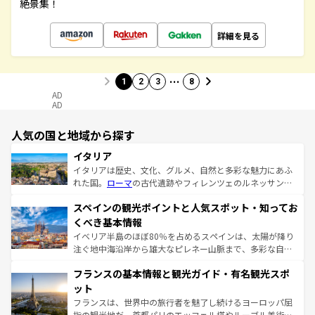
絶景集！
詳細を見る
…
1
2
3
8
AD
AD
人気の国と地域から探す
イタリア
イタリアは歴史、文化、グルメ、自然と多彩な魅力にあふ
れた国。
ローマ
の古代遺跡やフィレンツェのルネッサンス
美術、ヴェネツィアの運河など、歴史あるスポットはもち
スペインの観光ポイントと人気スポット・知ってお
ろん、トスカーナの美しい田園風景やアマルフィ海岸の絶
景など、自然景観も見逃せない。観光の合間には、本場の
くべき基本情報
ピザやパスタなど、絶品のイタリア料理を堪能することも
イベリア半島のほぼ80％を占めるスペインは、太陽が降り
できる。朝目覚めてから夜眠るまで、すべての瞬間を楽し
注ぐ地中海沿岸から雄大なピレネー山脈まで、多彩な自然
ませてくれるイタリアで、忘れられない旅をしてみよう！
と文化が詰まったヨーロッパ屈指の旅行先だ。多様な地域
なお、新着のイタリア情報は
コンテンツ一覧
を参照してほ
フランスの基本情報と観光ガイド・有名観光スポ
文化が根付くこの国では、情熱的なフラメンコ、熱気あふ
しい。
れる闘牛、そして美味しいタパスが生活の一部となってい
ット
る。首都マドリードの洗練された雰囲気や、バルセロナの
フランスは、世界中の旅行者を魅了し続けるヨーロッパ屈
アートに溢れた街角から、地方では古代ローマ遺跡や中世
指の観光地だ。首都パリのエッフェル塔やルーブル美術館