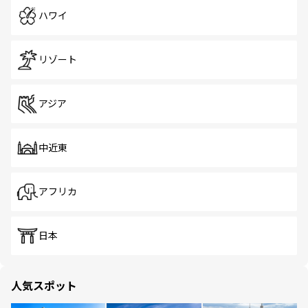
ハワイ
リゾート
アジア
中近東
アフリカ
日本
人気スポット