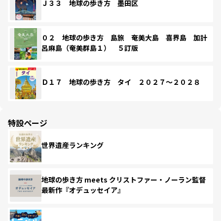
Ｊ３３ 地球の歩き方 墨田区
０２ 地球の歩き方 島旅 奄美大島 喜界島 加計
呂麻島（奄美群島１） ５訂版
Ｄ１７ 地球の歩き方 タイ ２０２７～２０２８
特設ページ
世界遺産ランキング
地球の歩き方 meets クリストファー・ノーラン監督
最新作『オデュッセイア』