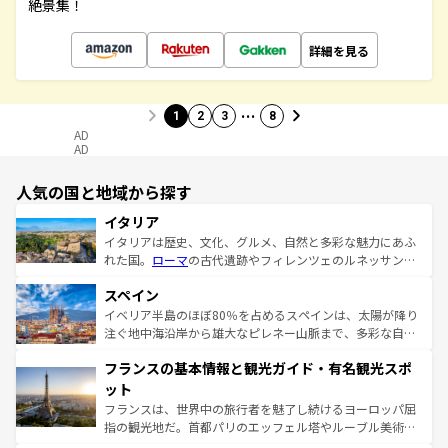
絶景集！
詳細を見る
…
1
2
3
8
AD
AD
人気の国と地域から探す
イタリア
イタリアは歴史、文化、グルメ、自然と多彩な魅力にあふ
れた国。
ローマ
の古代遺跡やフィレンツェのルネッサンス
美術、ヴェネツィアの運河など、歴史あるスポットはもち
スペイン
ろん、トスカーナの美しい田園風景やアマルフィ海岸の絶
景など、自然景観も見逃せない。観光の合間には、本場の
イベリア半島のほぼ80％を占めるスペインは、太陽が降り
ピザやパスタなど、絶品のイタリア料理を堪能することも
注ぐ地中海沿岸から雄大なピレネー山脈まで、多彩な自然
できる。朝目覚めてから夜眠るまで、すべての瞬間を楽し
と文化が詰まったヨーロッパ屈指の旅行先だ。多様な地域
フランスの基本情報と観光ガイド・有名観光スポ
ませてくれるイタリアで、忘れられない旅をしてみよう！
文化が根付くこの国では、情熱的なフラメンコ、熱気あふ
なお、新着のイタリア情報は
コンテンツ一覧
を参照してほ
れる闘牛、そして美味しいタパスが生活の一部となってい
ット
しい。
る。首都マドリードの洗練された雰囲気や、バルセロナの
フランスは、世界中の旅行者を魅了し続けるヨーロッパ屈
アートに溢れた街角から、地方では古代ローマ遺跡や中世
指の観光地だ。首都パリのエッフェル塔やルーブル美術館
の城塞都市、穏やかなビーチリゾートまで多彩な表情を見
といった象徴的なスポットから、田舎町の古風な美しさま