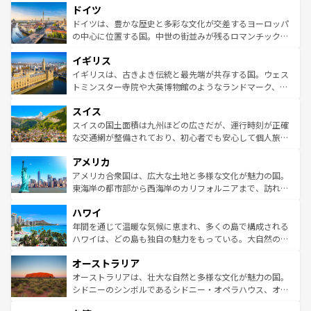
せる。地方によって風土や気候が異なるスペインはその個
ドイツ
で、幅広い魅力が詰まっている。華麗な宮殿、歴史的な大
性で訪れる人を魅了する。 なお、新着のスペイン情報は
コ
聖堂、美しいビーチ、そして豊かな自然が、訪れる者を心
ドイツは、豊かな歴史と多彩な文化が交差するヨーロッパ
ンテンツ一覧
を参照してほしい。
から魅了する。また、フランスは美食の国としても知ら
の中心に位置する国。中世の街並みが残るロマンチック街
れ、フランス料理はユネスコ無形文化遺産にも登録されて
道から、未来を先取りするようなモダンな都市まで多様な
イギリス
いる。シャンパンの発祥地であるランス、プロヴァンスの
顔を持つこの国は、どこを歩いても飽きることがない。ベ
香り高いラベンダー畑など、多彩な楽しみ方が可能だ。さ
ルリンの文化的活気、バイエルン州のアルプスの絶景、そ
イギリスは、古きよき伝統と最先端が共存する国。ウェス
らに、パリ以外の地域にも魅力が溢れており、どの街角に
してライン川沿いのワイン畑といった風景は必見。ビール
トミンスター寺院や大英博物館のようなランドマーク、歴
も豊かな歴史と文化が息づいている。パリ以外の個性あふ
とソーセージを味わいながら地元の人と過ごす楽しい時間
史ある大学都市、美しい丘陵地帯や牧歌的な風景など、エ
れる地方に足を運ぶとそれぞれで全く異なる文化を体験で
スイス
は、お酒好きな人にはぜひ体験してほしい。 なお、新着の
リアごとに異なる魅力がある。また、優雅なアフタヌーン
きるだろう。 なお、新着のフランス情報は
コンテンツ一覧
ドイツ情報は
コンテンツ一覧
を参照してほしい。
ティー、ビール好きにはたまらない英国パブ、サッカー観
スイスの国土面積は九州ほどの広さだが、運行時刻が正確
を参照してほしい。
戦など、本場だからこそできる体験も豊富。イギリスを旅
な交通網が整備されており、初心者でも安心して個人旅行
して楽しみつくそう。 なお、新着のイギリス情報は
コンテ
を楽しめる。日本同様に時刻表どおりの旅が可能だ。中世
アメリカ
ンツ一覧
を参照してほしい。
の建物がそのまま残る町や、スイスならではのユニークな
博物館もあり、アルプス観光だけでなく町歩きも満喫する
アメリカ合衆国は、広大な土地と多様な文化が魅力の国。
ことができる。国民の所得が高いため物価も高いが、旅行
東海岸の都市部から西海岸のカリフォルニアまで、訪れる
者向けの交通パス提供のサービスもあり、うまく活用すれ
場所ごとに異なる風景と体験が待っている。ニューヨーク
ハワイ
ば市内交通費無料で観光を楽しむこともできる。 なお、新
のような巨大都市は、観光、ショッピング、エンターテイ
着のスイス情報は
コンテンツ一覧
を参照してほしい。
ンメントが詰まった刺激的なスポットだ。一方、アメリカ
年間を通じて温暖な気候に恵まれ、多くの島で構成される
西部には大自然が広がり、グランドキャニオンやイエロー
ハワイは、どの島も独自の魅力をもっている。大自然の神
ストーン国立公園といった絶景が堪能できる。さらに、南
秘を感じたいなら、火山が生み出した壮大な景観を誇るハ
オーストラリア
部のニューオーリンズでは、音楽と美食が融合した独特の
ワイ島は見逃せない。また、定番の観光地といえばオアフ
文化が魅力。旅行者はアメリカの各地域で異なる魅力を楽
島だが、静かな自然を求めるならマウイ島やカウアイ島が
オーストラリアは、壮大な自然と多様な文化が魅力の国。
しみながら、その多様性と豊かな歴史を感じることができ
おすすめ。エメラルドグリーンに輝く海をはじめ、豊かな
シドニーのシンボルであるシドニー・オペラハウス、オー
るだろう。車でのロードトリップや列車の旅も、アメリカ
文化や歴史が息づいている。「アロハスピリット」と呼ば
ストラリア東海岸北部に広がる大サンゴ礁地帯グレートバ