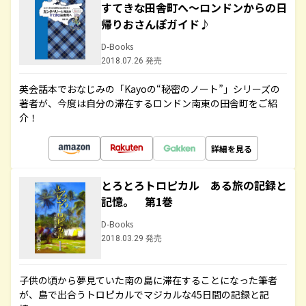
すてきな田舎町へ～ロンドンからの日
帰りおさんぽガイド♪
D-Books
2018.07.26 発売
英会話本でおなじみの「Kayoの“秘密のノート”」シリーズの
著者が、今度は自分の滞在するロンドン南東の田舎町をご紹
介！
詳細を見る
とろとろトロピカル ある旅の記録と
記憶。 第1巻
D-Books
2018.03.29 発売
子供の頃から夢見ていた南の島に滞在することになった筆者
が、島で出合うトロピカルでマジカルな45日間の記録と記