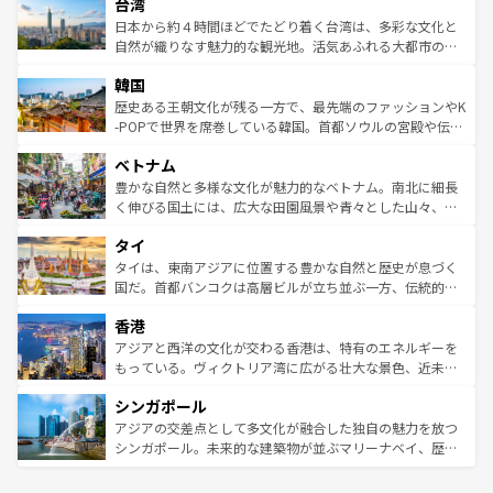
ならではの贅沢な旅のスタイルだ。 なお、新着のアメリカ
台湾
れるおもてなしの心で訪れる人々を迎えてくれるハワイの
リアリーフや大陸中央部にそびえるウルル（エアーズロッ
情報は
コンテンツ一覧
を参照してほしい。
人々、おいしいローカルフードやハワイアンミュージッ
ク）、タスマニアの美しい原生林やケアンズの熱帯雨林な
日本から約４時間ほどでたどり着く台湾は、多彩な文化と
ク、伝統的なフラダンスなど、すべてがハワイの魅力を彩
ど、見どころがたくさん。また、カフェやワイン、オージ
自然が織りなす魅力的な観光地。活気あふれる大都市の台
っている。訪れるたびに新しい発見と感動が待っているハ
ービーフなどの食文化も豊かで、美味しいものであふれて
北やノスタルジックな町並みが人気な九份（ジォウフェ
ワイを、存分に味わってほしい。 なお、新着のハワイ情報
韓国
いる。アクティビティも充実しており、サーフィンやダイ
ン）、静ひつな山岳地帯である台湾東部など、都市の喧騒
は
コンテンツ一覧
を参照してほしい。
ビング、ハイキングなど、アウトドア好きにはたまらな
と山間の静けさが共存しており、訪れる人に新しい発見と
歴史ある王朝文化が残る一方で、最先端のファッションやK
い。オーストラリアの多彩な魅力を存分に味わいつくそ
驚きをもたらしてくれる。また、奥深い台湾の食文化も魅
-POPで世界を席巻している韓国。首都ソウルの宮殿や伝統
う。 なお、新着のオーストラリア情報は
コンテンツ一覧
を
力で、夜市などの屋台グルメから高級料理、ヘルシーで美
家屋が並ぶエリアでは韓国の歴史と文化に浸ることがで
参照してほしい。
ベトナム
容にもいいと評判のスイーツなど、バラエティ豊かな料理
き、地方に足を延ばせば四季折々の自然美を楽しむことが
が味わえる。 なお、新着の台湾情報は
コンテンツ一覧
を参
できる。そして、キムチや焼肉、絶品のストリートフード
豊かな自然と多様な文化が魅力的なベトナム。南北に細長
照してほしい。
まで、さまざまな韓国料理が待っている。夜には、韓国な
く伸びる国土には、広大な田園風景や青々とした山々、世
らではのナイトライフも堪能できる。あたたかいホスピタ
界遺産に登録された壮大な自然景観が点在し、都市部では
タイ
リティに包まれながら、韓国の多彩な魅力を心ゆくまで味
急速な発展と共に伝統が息づく。ハノイの古い町並みやホ
わってみてほしい。 なお、新着の韓国情報は
コンテンツ一
ーチミン市のフランス統治時代の建物も、独特の雰囲気を
タイは、東南アジアに位置する豊かな自然と歴史が息づく
覧
を参照してほしい。
醸し出している。また、バラエティの豊かさとおいしさで
国だ。首都バンコクは高層ビルが立ち並ぶ一方、伝統的な
世界中の食通を魅了してやまないベトナム料理も魅力のひ
寺院や市場がいたるところに点在し、古きよき文化と現代
香港
とつ。フォーやバインミー、ベトナムコーヒーなどは、ぜ
の活気が交差している。北部ではチェンマイなどの山岳地
ひ現地で味わいたい。どの地域を訪れてもあたたかい人々
帯で自然と触れ合い、南部ではプーケットやクラビの美し
アジアと西洋の文化が交わる香港は、特有のエネルギーを
が旅行者を迎えてくれるので、きっと忘れられない旅にな
いビーチでリゾート気分を楽しむことができる。タイ料理
もっている。ヴィクトリア湾に広がる壮大な景色、近未来
るはずだ。 なお、新着のベトナム情報は
コンテンツ一覧
を
は世界的に有名で、屋台から高級レストランまで味覚を刺
的なアートスポット、そして歴史と現代が融合した町並
参照してほしい。
シンガポール
激する。気候は一年中温暖で、どの季節にも異なる楽しみ
み、どこを訪れても感動するはず。観光スポットが密集し
が待っている。親しみやすいタイの人々、仏教を中心とし
ており、効率よく見どころを回れるのも魅力。息をのむよ
アジアの交差点として多文化が融合した独自の魅力を放つ
た文化、そして多様な観光資源が、訪れる旅人を魅了し続
うな絶景から文化的な体験まで、香港を存分に楽しみ尽く
シンガポール。未来的な建築物が並ぶマリーナベイ、歴史
ける。 なお、新着のタイ情報は
コンテンツ一覧
を参照して
そう。 なお、新着の香港情報は
コンテンツ一覧
を参照して
と伝統を感じられるエスニックタウン、多数の緑豊かな公
ほしい。
ほしい。
園や自然保護区など、自然が調和した近代的な景観と文化