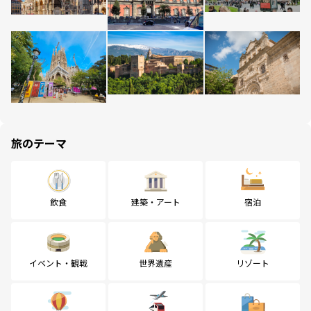
旅のテーマ
飲食
建築・アート
宿泊
イベント・観戦
世界遺産
リゾート