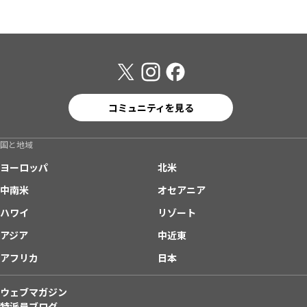
コミュニティを見る
国と地域
ヨーロッパ
北米
中南米
オセアニア
ハワイ
リゾート
アジア
中近東
アフリカ
日本
ウェブマガジン
特派員ブログ