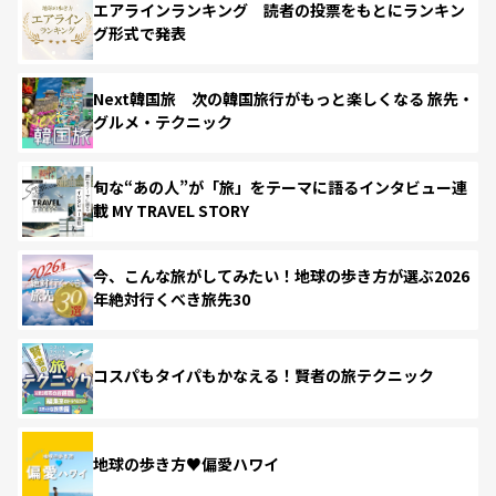
エアラインランキング 読者の投票をもとにランキン
グ形式で発表
Next韓国旅 次の韓国旅行がもっと楽しくなる 旅先・
グルメ・テクニック
旬な“あの人”が「旅」をテーマに語るインタビュー連
載 MY TRAVEL STORY
今、こんな旅がしてみたい！地球の歩き方が選ぶ2026
年絶対行くべき旅先30
コスパもタイパもかなえる！賢者の旅テクニック
地球の歩き方♥偏愛ハワイ