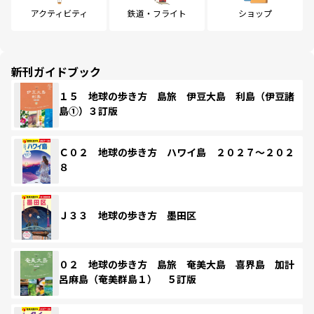
アクティビティ
鉄道・フライト
ショップ
新刊ガイドブック
１５ 地球の歩き方 島旅 伊豆大島 利島（伊豆諸
島①）３訂版
Ｃ０２ 地球の歩き方 ハワイ島 ２０２７～２０２
８
Ｊ３３ 地球の歩き方 墨田区
０２ 地球の歩き方 島旅 奄美大島 喜界島 加計
呂麻島（奄美群島１） ５訂版