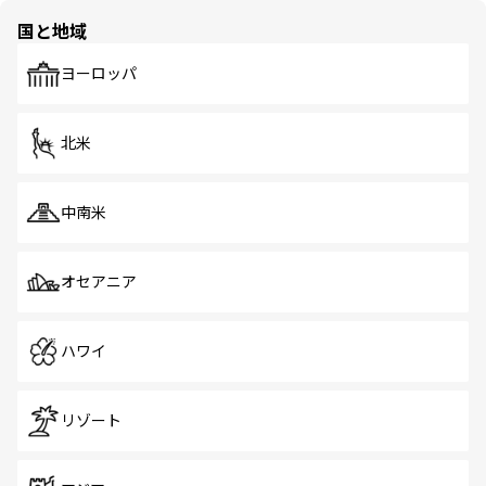
の多様性あふれるカラフルな町は、どこを歩いても新しい
国と地域
発見がある。さらに、治安のよさや充実した公共交通機関
も、旅行者にとっては魅力的なポイント。グルメも豊富
で、ホーカーズは地元の風情を楽しめる外せないスポット
ヨーロッパ
だ。訪れる人を飽きさせないシンガポールで、多様な魅力
を体感しよう。 なお、新着のシンガポール情報は
コンテン
ツ一覧
を参照してほしい。
北米
中南米
オセアニア
ハワイ
リゾート