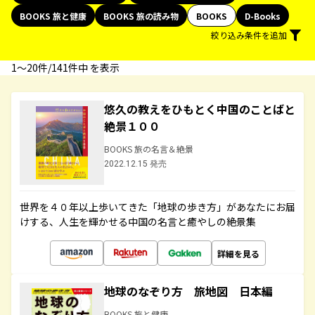
BOOKS 旅と健康
BOOKS 旅の読み物
BOOKS
D-Books
絞り込み条件を追加
1〜20件/141件中 を表示
悠久の教えをひもとく中国のことばと
絶景１００
BOOKS 旅の名言＆絶景
2022.12.15 発売
世界を４０年以上歩いてきた「地球の歩き方」があなたにお届
けする、人生を輝かせる中国の名言と癒やしの絶景集
詳細を見る
地球のなぞり方 旅地図 日本編
BOOKS 旅と健康