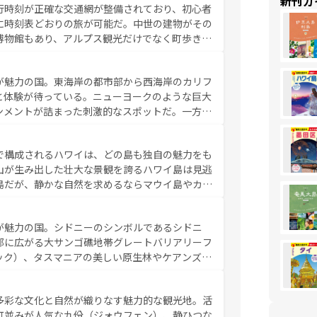
新刊ガ
行時刻が正確な交通網が整備されており、初心者
に時刻表どおりの旅が可能だ。中世の建物がその
博物館もあり、アルプス観光だけでなく町歩きも
め物価も高いが、旅行者向けの交通パス提供のサ
観光を楽しむこともできる。 なお、新着
が魅力の国。東海岸の都市部から西海岸のカリフ
しい。
と体験が待っている。ニューヨークのような巨大
ンメントが詰まった刺激的なスポットだ。一方、
キャニオンやイエローストーン国立公園といった
ーリンズでは、音楽と美食が融合した独特の文化
で構成されるハワイは、どの島も独自の魅力をも
魅力を楽しみながら、その多様性と豊かな歴史を
山が生み出した壮大な景観を誇るハワイ島は見逃
リップや列車の旅も、アメリカならではの贅沢な
島だが、静かな自然を求めるならマウイ島やカウ
報は
コンテンツ一覧
を参照してほしい。
く海をはじめ、豊かな文化や歴史が息づいてい
なしの心で訪れる人々を迎えてくれるハワイの
が魅力の国。シドニーのシンボルであるシドニ
ミュージック、伝統的なフラダンスなど、すべて
部に広がる大サンゴ礁地帯グレートバリアリーフ
新しい発見と感動が待っているハワイを、存分に
ック）、タスマニアの美しい原生林やケアンズの
コンテンツ一覧
を参照してほしい。
カフェやワイン、オージービーフなどの食文化も
ティビティも充実しており、サーフィンやダイビ
多彩な文化と自然が織りなす魅力的な観光地。活
たまらない。オーストラリアの多彩な魅力を存分
町並みが人気な九份（ジォウフェン）、静ひつな
ストラリア情報は
コンテンツ一覧
を参照してほしい。