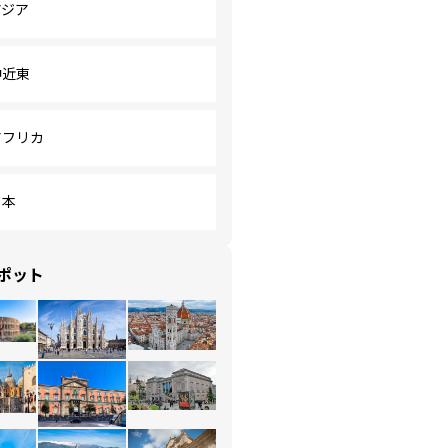
アジア
中近東
アフリカ
日本
ポット