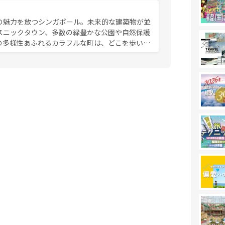
み尽くそう。 なお、新着の香港情
の魅力を放つシンガポール。未来的な建築物が並
スニックタウン、多数の緑豊かな公園や自然保護
の多様性あふれるカラフルな町は、どこを歩いて
充実した公共交通機関も、旅行者にとっては魅力
は地元の風情を楽しめる外せないスポットだ。訪
う。 なお、新着のシンガポー