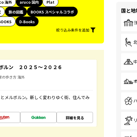
co 海外
aruco 国内
Plat
国と地
代
旅の図鑑
BOOKS スペシャルコラボ
BOOKS
D-Books
絞り込み条件を追加
ボルン ２０２５～２０２６
球の歩き方 海外
ーとメルボルン。新しく変わりゆく街、住んでみ
詳細を見る