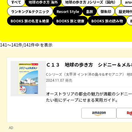
すべて
地球の歩き方 海外
地球の歩き方 Jシリーズ（国内）
aru
ランキング&テクニック
Resort Style
島旅
御朱印
歴史時
BOOKS 旅の名言＆絶景
BOOKS 旅と健康
BOOKS 旅の読み物
141〜141件/141件中 を表示
Ｃ１３ 地球の歩き方 シドニー＆メル
Cシリーズ（太平洋 インド洋の島々&オセアニア） 地
2024.11.07 発売
オーストラリアの都会の魅力が満載のシドニ
たい街にディープにせまる実用ガイド。
AD