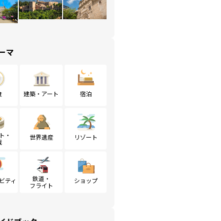
ーマ
食
建築・アート
宿泊
ト・
世界遺産
リゾート
戦
鉄道・
ビティ
ショップ
フライト