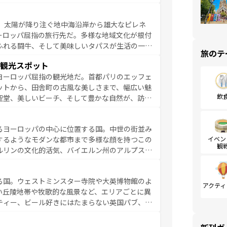
ア料理を堪能することもできる。朝目覚めてから
るイタリアで、忘れられない旅をしてみよう！
、太陽が降り注ぐ地中海沿岸から雄大なピレネ
を参照してほしい。
ーロッパ屈指の旅行先だ。多様な地域文化が根付
ふれる闘牛、そして美味しいタパスが生活の一部
旅のテ
雰囲気や、バルセロナのアートに溢れた街角か
観光スポット
市、穏やかなビーチリゾートまで多彩な表情を見
ヨーロッパ屈指の観光地だ。首都パリのエッフェ
はその個性で訪れる人を魅了する。 なお、
ットから、田舎町の古風な美しさまで、幅広い魅
してほしい。
飲
聖堂、美しいビーチ、そして豊かな自然が、訪れ
食の国としても知られ、フランス料理はユネスコ
ンの発祥地であるランス、プロヴァンスの香り高
るヨーロッパの中心に位置する国。中世の街並み
だ。さらに、パリ以外の地域にも魅力が溢れてお
イベン
するようなモダンな都市まで多様な顔を持つこの
ている。パリ以外の個性あふれる地方に足を運ぶ
観
ルリンの文化的活気、バイエルン州のアルプスの
とそれぞれで全く異なる文化を体験できるだろう。 なお、新着のフランス情報は
コンテンツ
た風景は必見。ビールとソーセージを味わいなが
ひ体験してほしい。 なお、新着のド
る国。ウェストミンスター寺院や大英博物館のよ
。
アクティ
い丘陵地帯や牧歌的な風景など、エリアごとに異
ティー、ビール好きにはたまらない英国パブ、サ
豊富。イギリスを旅して楽しみつくそう。 な
参照してほしい。