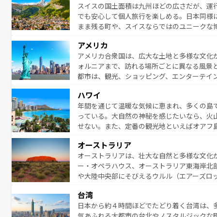
スイスの国土面積は九州ほどの広さだが、運
でも安心して個人旅行を楽しめる。日本同様
まま残る町や、スイスならではのユニークな
満喫することができる。国民の所得が高いた
アメリカ
ービスもあり、うまく活用すれば市内交通費無料で
アメリカ合衆国は、広大な土地と多様な文化
のスイス情報は
コンテンツ一覧
を参照してほ
ォルニアまで、訪れる場所ごとに異なる風景
都市は、観光、ショッピング、エンターテイ
アメリカ西部には大自然が広がり、グランド
ハワイ
絶景が堪能できる。さらに、南部のニューオ
年間を通じて温暖な気候に恵まれ、多くの島
が魅力。旅行者はアメリカの各地域で異なる
っている。大自然の神秘を感じたいなら、火
感じることができるだろう。車でのロードト
せない。また、定番の観光地といえばオアフ
旅のスタイルだ。 なお、新着のアメリカ情
アイ島がおすすめ。エメラルドグリーンに輝
オーストラリア
る。「アロハスピリット」と呼ばれるおもて
オーストラリアは、壮大な自然と多様な文化
人々、おいしいローカルフードやハワイアン
ー・オペラハウス、オーストラリア東海岸北
がハワイの魅力を彩っている。訪れるたびに
や大陸中央部にそびえるウルル（エアーズロ
味わってほしい。 なお、新着のハワイ情報は
熱帯雨林など、見どころがたくさん。また、
台湾
豊かで、美味しいものであふれている。アク
日本から約４時間ほどでたどり着く台湾は、
ング、ハイキングなど、アウトドア好きには
気あふれる大都市の台北やノスタルジックな
に味わいつくそう。 なお、新着のオー