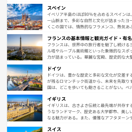
は、本場のピザやパスタなど、絶品のイタリ
スペイン
夜眠るまで、すべての瞬間を楽しませてくれ
イベリア半島のほぼ80％を占めるスペインは
なお、新着のイタリア情報は
コンテンツ一覧
ー山脈まで、多彩な自然と文化が詰まったヨ
くこの国では、情熱的なフラメンコ、熱気あ
となっている。首都マドリードの洗練された
フランスの基本情報と観光ガイド・有名
ら、地方では古代ローマ遺跡や中世の城塞都
フランスは、世界中の旅行者を魅了し続ける
せる。地方によって風土や気候が異なるスペイン
ル塔やルーブル美術館といった象徴的なスポ
新着のスペイン情報は
コンテンツ一覧
を参照
力が詰まっている。華麗な宮殿、歴史的な大
る者を心から魅了する。また、フランスは美
ドイツ
無形文化遺産にも登録されている。シャンパ
ドイツは、豊かな歴史と多彩な文化が交差す
いラベンダー畑など、多彩な楽しみ方が可能
が残るロマンチック街道から、未来を先取り
り、どの街角にも豊かな歴史と文化が息づい
国は、どこを歩いても飽きることがない。ベ
絶景、そしてライン川沿いのワイン畑といっ
一覧
を参照してほしい。
イギリス
ら地元の人と過ごす楽しい時間は、お酒好きな人にはぜ
イギリスは、古きよき伝統と最先端が共存す
イツ情報は
コンテンツ一覧
を参照してほしい
うなランドマーク、歴史ある大学都市、美し
なる魅力がある。また、優雅なアフタヌーン
ッカー観戦など、本場だからこそできる体験も
スイス
お、新着のイギリス情報は
コンテンツ一覧
を