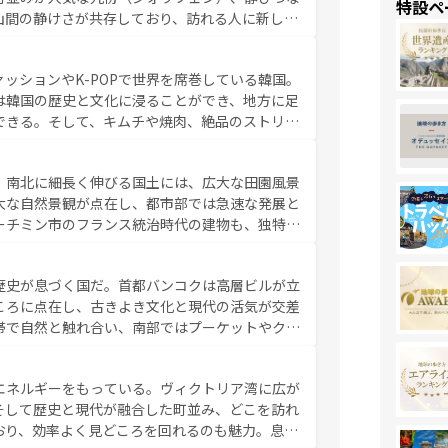
特設ペ
山間の静けさが共存しており、訪れる人に新しい
い台湾の食文化も魅力で、夜市などの屋台グルメ
判のスイーツなど、バラエティ豊かな料理が味わ
ッションやK-POPで世界を席巻している韓国。
覧
を参照してほしい。
は韓国の歴史と文化に浸ることができ、地方に足
できる。そして、キムチや焼肉、絶品のストリー
いる。夜には、韓国ならではのナイトライフも堪
れながら、韓国の多彩な魅力を心ゆくまで味わっ
。南北に細長く伸びる国土には、広大な田園風景
テンツ一覧
を参照してほしい。
大な自然景観が点在し、都市部では急速な発展と
ーチミン市のフランス統治時代の建物も、独特の
の豊かさとおいしさで世界中の食通を魅了してや
やバインミー、ベトナムコーヒーなどは、ぜひ現
歴史が息づく国だ。首都バンコクは高層ビルが立
かい人々が旅行者を迎えてくれるので、きっと忘
ころに点在し、古きよき文化と現代の活気が交差
お、新着のベトナム情報は
コンテンツ一覧
を参照してほし
帯で自然と触れ合い、南部ではプーケットやクラ
とができる。タイ料理は世界的に有名で、屋台か
は一年中温暖で、どの季節にも異なる楽しみが待
エネルギーをもっている。ヴィクトリア湾に広が
中心とした文化、そして多様な観光資源が、訪れ
そして歴史と現代が融合した町並み、どこを訪れ
イ情報は
コンテンツ一覧
を参照してほしい。
おり、効率よく見どころを回れるのも魅力。息を