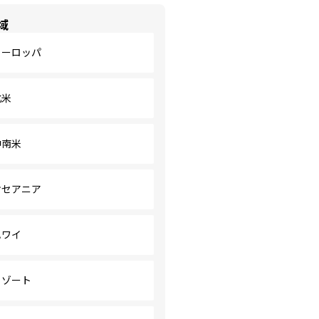
域
ヨーロッパ
北米
中南米
オセアニア
ハワイ
リゾート