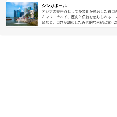
のむような絶景から文化的な体験まで、香港を存分に楽し
シンガポール
報は
コンテンツ一覧
を参照してほしい。
アジアの交差点として多文化が融合した独自
ぶマリーナベイ、歴史と伝統を感じられるエ
区など、自然が調和した近代的な景観と文化
も新しい発見がある。さらに、治安のよさや
的なポイント。グルメも豊富で、ホーカーズ
れる人を飽きさせないシンガポールで、多様な魅力を体感しよ
ル情報は
コンテンツ一覧
を参照してほしい。