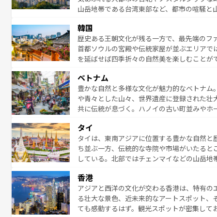
山岳地帯である台湾東部など、都市の喧騒と
発見と驚きをもたらしてくれる。また、奥深
韓国
から高級料理、ヘルシーで美容にもいいと評
歴史ある王朝文化が残る一方で、最先端のファ
える。 なお、新着の台湾情報は
コンテンツ一
首都ソウルの宮殿や伝統家屋が並ぶエリアで
を延ばせば四季折々の自然美を楽しむことが
トフードまで、さまざまな韓国料理が待って
ベトナム
能できる。あたたかいホスピタリティに包ま
豊かな自然と多様な文化が魅力的なベトナム
てみてほしい。 なお、新着の韓国情報は
コン
や青々とした山々、世界遺産に登録された壮
共に伝統が息づく。ハノイの古い町並みやホ
雰囲気を醸し出している。また、バラエティ
タイ
まないベトナム料理も魅力のひとつ。フォー
タイは、東南アジアに位置する豊かな自然と
地で味わいたい。どの地域を訪れてもあたた
ち並ぶ一方、伝統的な寺院や市場がいたると
れられない旅になるはずだ。 な
している。北部ではチェンマイなどの山岳地
い。
ビの美しいビーチでリゾート気分を楽しむこ
香港
ら高級レストランまで味覚を刺激する。気候
アジアと西洋の文化が交わる香港は、特有の
っている。親しみやすいタイの人々、仏教を
る壮大な景色、近未来的なアートスポット、
る旅人を魅了し続ける。 なお、新着のタ
ても感動するはず。観光スポットが密集して