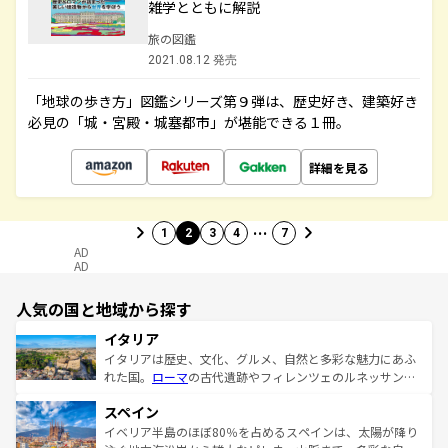
雑学とともに解説
旅の図鑑
2021.08.12 発売
「地球の歩き方」図鑑シリーズ第９弾は、歴史好き、建築好き
必見の「城・宮殿・城塞都市」が堪能できる１冊。
詳細を見る
…
1
2
3
4
7
AD
AD
人気の国と地域から探す
イタリア
イタリアは歴史、文化、グルメ、自然と多彩な魅力にあふ
れた国。
ローマ
の古代遺跡やフィレンツェのルネッサンス
美術、ヴェネツィアの運河など、歴史あるスポットはもち
スペイン
ろん、トスカーナの美しい田園風景やアマルフィ海岸の絶
景など、自然景観も見逃せない。観光の合間には、本場の
イベリア半島のほぼ80％を占めるスペインは、太陽が降り