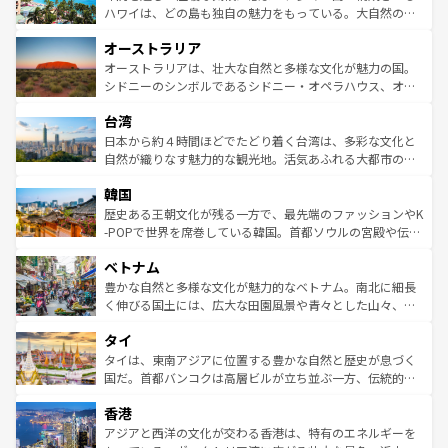
西部には大自然が広がり、グランドキャニオンやイエロー
ハワイは、どの島も独自の魅力をもっている。大自然の神
ストーン国立公園といった絶景が堪能できる。さらに、南
秘を感じたいなら、火山が生み出した壮大な景観を誇るハ
オーストラリア
部のニューオーリンズでは、音楽と美食が融合した独特の
ワイ島は見逃せない。また、定番の観光地といえばオアフ
文化が魅力。旅行者はアメリカの各地域で異なる魅力を楽
島だが、静かな自然を求めるならマウイ島やカウアイ島が
オーストラリアは、壮大な自然と多様な文化が魅力の国。
しみながら、その多様性と豊かな歴史を感じることができ
おすすめ。エメラルドグリーンに輝く海をはじめ、豊かな
シドニーのシンボルであるシドニー・オペラハウス、オー
るだろう。車でのロードトリップや列車の旅も、アメリカ
文化や歴史が息づいている。「アロハスピリット」と呼ば
ストラリア東海岸北部に広がる大サンゴ礁地帯グレートバ
ならではの贅沢な旅のスタイルだ。 なお、新着のアメリカ
台湾
れるおもてなしの心で訪れる人々を迎えてくれるハワイの
リアリーフや大陸中央部にそびえるウルル（エアーズロッ
情報は
コンテンツ一覧
を参照してほしい。
人々、おいしいローカルフードやハワイアンミュージッ
ク）、タスマニアの美しい原生林やケアンズの熱帯雨林な
日本から約４時間ほどでたどり着く台湾は、多彩な文化と
ク、伝統的なフラダンスなど、すべてがハワイの魅力を彩
ど、見どころがたくさん。また、カフェやワイン、オージ
自然が織りなす魅力的な観光地。活気あふれる大都市の台
っている。訪れるたびに新しい発見と感動が待っているハ
ービーフなどの食文化も豊かで、美味しいものであふれて
北やノスタルジックな町並みが人気な九份（ジォウフェ
ワイを、存分に味わってほしい。 なお、新着のハワイ情報
韓国
いる。アクティビティも充実しており、サーフィンやダイ
ン）、静ひつな山岳地帯である台湾東部など、都市の喧騒
は
コンテンツ一覧
を参照してほしい。
ビング、ハイキングなど、アウトドア好きにはたまらな
と山間の静けさが共存しており、訪れる人に新しい発見と
歴史ある王朝文化が残る一方で、最先端のファッションやK
い。オーストラリアの多彩な魅力を存分に味わいつくそ
驚きをもたらしてくれる。また、奥深い台湾の食文化も魅
-POPで世界を席巻している韓国。首都ソウルの宮殿や伝統
う。 なお、新着のオーストラリア情報は
コンテンツ一覧
を
力で、夜市などの屋台グルメから高級料理、ヘルシーで美
家屋が並ぶエリアでは韓国の歴史と文化に浸ることがで
参照してほしい。
ベトナム
容にもいいと評判のスイーツなど、バラエティ豊かな料理
き、地方に足を延ばせば四季折々の自然美を楽しむことが
が味わえる。 なお、新着の台湾情報は
コンテンツ一覧
を参
できる。そして、キムチや焼肉、絶品のストリートフード
豊かな自然と多様な文化が魅力的なベトナム。南北に細長
照してほしい。
まで、さまざまな韓国料理が待っている。夜には、韓国な
く伸びる国土には、広大な田園風景や青々とした山々、世
らではのナイトライフも堪能できる。あたたかいホスピタ
界遺産に登録された壮大な自然景観が点在し、都市部では
タイ
リティに包まれながら、韓国の多彩な魅力を心ゆくまで味
急速な発展と共に伝統が息づく。ハノイの古い町並みやホ
わってみてほしい。 なお、新着の韓国情報は
コンテンツ一
ーチミン市のフランス統治時代の建物も、独特の雰囲気を
タイは、東南アジアに位置する豊かな自然と歴史が息づく
覧
を参照してほしい。
醸し出している。また、バラエティの豊かさとおいしさで
国だ。首都バンコクは高層ビルが立ち並ぶ一方、伝統的な
世界中の食通を魅了してやまないベトナム料理も魅力のひ
寺院や市場がいたるところに点在し、古きよき文化と現代
香港
とつ。フォーやバインミー、ベトナムコーヒーなどは、ぜ
の活気が交差している。北部ではチェンマイなどの山岳地
ひ現地で味わいたい。どの地域を訪れてもあたたかい人々
帯で自然と触れ合い、南部ではプーケットやクラビの美し
アジアと西洋の文化が交わる香港は、特有のエネルギーを