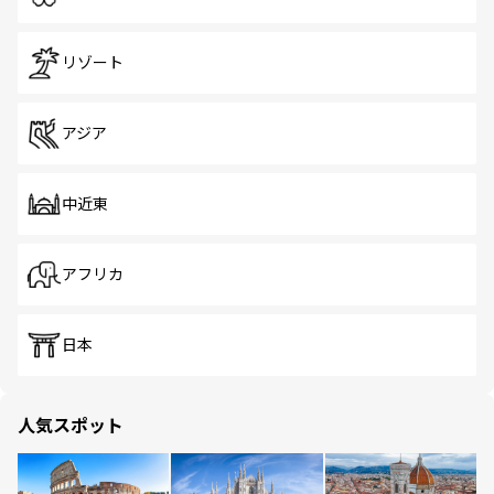
リゾート
アジア
中近東
アフリカ
日本
人気スポット