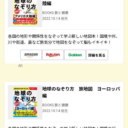
陸編
BOOKS 旅と健康
2022.10.14 発売
各国の地形や関係性をなぞって学ぶ新しい地図本！国境や州、
川や街道、島など旅気分で地図をなぞって脳もイキイキ！
詳細を見る
AD
地球のなぞり方 旅地図 ヨーロッパ
編
BOOKS 旅と健康
2022.10.14 発売