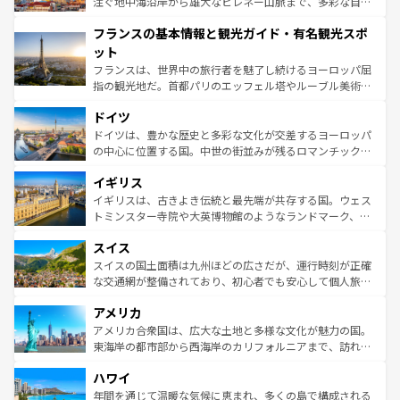
ピザやパスタなど、絶品のイタリア料理を堪能することも
注ぐ地中海沿岸から雄大なピレネー山脈まで、多彩な自然
できる。朝目覚めてから夜眠るまで、すべての瞬間を楽し
と文化が詰まったヨーロッパ屈指の旅行先だ。多様な地域
フランスの基本情報と観光ガイド・有名観光スポ
ませてくれるイタリアで、忘れられない旅をしてみよう！
文化が根付くこの国では、情熱的なフラメンコ、熱気あふ
なお、新着のイタリア情報は
コンテンツ一覧
を参照してほ
れる闘牛、そして美味しいタパスが生活の一部となってい
ット
しい。
る。首都マドリードの洗練された雰囲気や、バルセロナの
フランスは、世界中の旅行者を魅了し続けるヨーロッパ屈
アートに溢れた街角から、地方では古代ローマ遺跡や中世
指の観光地だ。首都パリのエッフェル塔やルーブル美術館
の城塞都市、穏やかなビーチリゾートまで多彩な表情を見
といった象徴的なスポットから、田舎町の古風な美しさま
せる。地方によって風土や気候が異なるスペインはその個
ドイツ
で、幅広い魅力が詰まっている。華麗な宮殿、歴史的な大
性で訪れる人を魅了する。 なお、新着のスペイン情報は
コ
聖堂、美しいビーチ、そして豊かな自然が、訪れる者を心
ドイツは、豊かな歴史と多彩な文化が交差するヨーロッパ
ンテンツ一覧
を参照してほしい。
から魅了する。また、フランスは美食の国としても知ら
の中心に位置する国。中世の街並みが残るロマンチック街
れ、フランス料理はユネスコ無形文化遺産にも登録されて
道から、未来を先取りするようなモダンな都市まで多様な
イギリス
いる。シャンパンの発祥地であるランス、プロヴァンスの
顔を持つこの国は、どこを歩いても飽きることがない。ベ
香り高いラベンダー畑など、多彩な楽しみ方が可能だ。さ
ルリンの文化的活気、バイエルン州のアルプスの絶景、そ
イギリスは、古きよき伝統と最先端が共存する国。ウェス
らに、パリ以外の地域にも魅力が溢れており、どの街角に
してライン川沿いのワイン畑といった風景は必見。ビール
トミンスター寺院や大英博物館のようなランドマーク、歴
も豊かな歴史と文化が息づいている。パリ以外の個性あふ
とソーセージを味わいながら地元の人と過ごす楽しい時間
史ある大学都市、美しい丘陵地帯や牧歌的な風景など、エ
れる地方に足を運ぶとそれぞれで全く異なる文化を体験で
スイス
は、お酒好きな人にはぜひ体験してほしい。 なお、新着の
リアごとに異なる魅力がある。また、優雅なアフタヌーン
きるだろう。 なお、新着のフランス情報は
コンテンツ一覧
ドイツ情報は
コンテンツ一覧
を参照してほしい。
ティー、ビール好きにはたまらない英国パブ、サッカー観
スイスの国土面積は九州ほどの広さだが、運行時刻が正確
を参照してほしい。
戦など、本場だからこそできる体験も豊富。イギリスを旅
な交通網が整備されており、初心者でも安心して個人旅行
して楽しみつくそう。 なお、新着のイギリス情報は
コンテ
を楽しめる。日本同様に時刻表どおりの旅が可能だ。中世
アメリカ
ンツ一覧
を参照してほしい。
の建物がそのまま残る町や、スイスならではのユニークな
博物館もあり、アルプス観光だけでなく町歩きも満喫する
アメリカ合衆国は、広大な土地と多様な文化が魅力の国。
ことができる。国民の所得が高いため物価も高いが、旅行
東海岸の都市部から西海岸のカリフォルニアまで、訪れる
者向けの交通パス提供のサービスもあり、うまく活用すれ
場所ごとに異なる風景と体験が待っている。ニューヨーク
ハワイ
ば市内交通費無料で観光を楽しむこともできる。 なお、新
のような巨大都市は、観光、ショッピング、エンターテイ
着のスイス情報は
コンテンツ一覧
を参照してほしい。
ンメントが詰まった刺激的なスポットだ。一方、アメリカ
年間を通じて温暖な気候に恵まれ、多くの島で構成される