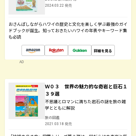
2024.03.22 発売
おさんぽしながらハワイの歴史と文化を楽しく学ぶ最強のガイ
ドブックが誕生。知っておきたいハワイの年表やキーワード集
も必読
詳細を見る
AD
Ｗ０３ 世界の魅力的な奇岩と巨石１
３９選
不思議とロマンに満ちた岩石の謎を旅の雑
学とともに解説
旅の図鑑
2021.03.18 発売