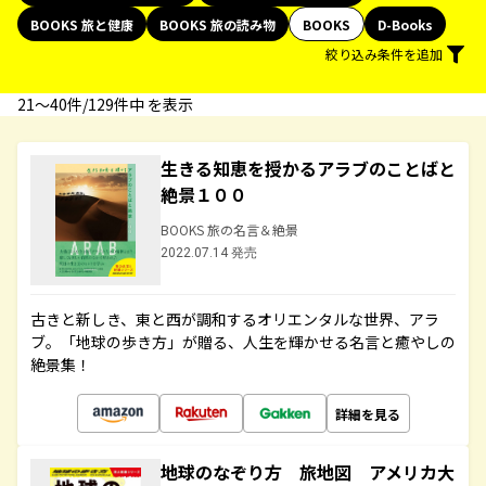
BOOKS 旅と健康
BOOKS 旅の読み物
BOOKS
D-Books
絞り込み条件を追加
21〜40件/129件中 を表示
生きる知恵を授かるアラブのことばと
絶景１００
BOOKS 旅の名言＆絶景
2022.07.14 発売
古きと新しき、東と西が調和するオリエンタルな世界、アラ
ブ。「地球の歩き方」が贈る、人生を輝かせる名言と癒やしの
絶景集！
詳細を見る
地球のなぞり方 旅地図 アメリカ大