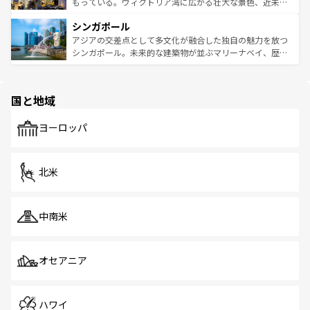
が旅行者を迎えてくれるので、きっと忘れられない旅にな
いビーチでリゾート気分を楽しむことができる。タイ料理
もっている。ヴィクトリア湾に広がる壮大な景色、近未来
るはずだ。 なお、新着のベトナム情報は
コンテンツ一覧
を
は世界的に有名で、屋台から高級レストランまで味覚を刺
的なアートスポット、そして歴史と現代が融合した町並
参照してほしい。
シンガポール
激する。気候は一年中温暖で、どの季節にも異なる楽しみ
み、どこを訪れても感動するはず。観光スポットが密集し
が待っている。親しみやすいタイの人々、仏教を中心とし
ており、効率よく見どころを回れるのも魅力。息をのむよ
アジアの交差点として多文化が融合した独自の魅力を放つ
た文化、そして多様な観光資源が、訪れる旅人を魅了し続
うな絶景から文化的な体験まで、香港を存分に楽しみ尽く
シンガポール。未来的な建築物が並ぶマリーナベイ、歴史
ける。 なお、新着のタイ情報は
コンテンツ一覧
を参照して
そう。 なお、新着の香港情報は
コンテンツ一覧
を参照して
と伝統を感じられるエスニックタウン、多数の緑豊かな公
ほしい。
ほしい。
園や自然保護区など、自然が調和した近代的な景観と文化
の多様性あふれるカラフルな町は、どこを歩いても新しい
国と地域
発見がある。さらに、治安のよさや充実した公共交通機関
も、旅行者にとっては魅力的なポイント。グルメも豊富
で、ホーカーズは地元の風情を楽しめる外せないスポット
ヨーロッパ
だ。訪れる人を飽きさせないシンガポールで、多様な魅力
を体感しよう。 なお、新着のシンガポール情報は
コンテン
ツ一覧
を参照してほしい。
北米
中南米
オセアニア
ハワイ