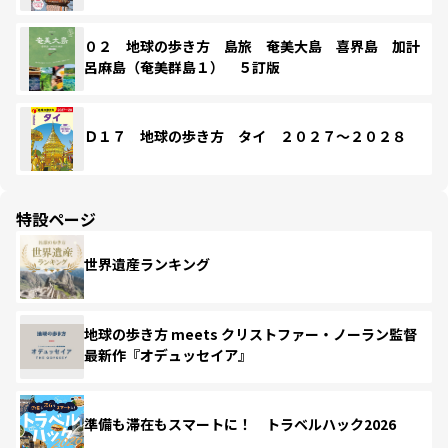
０２ 地球の歩き方 島旅 奄美大島 喜界島 加計
呂麻島（奄美群島１） ５訂版
Ｄ１７ 地球の歩き方 タイ ２０２７～２０２８
特設ページ
世界遺産ランキング
地球の歩き方 meets クリストファー・ノーラン監督
最新作『オデュッセイア』
準備も滞在もスマートに！ トラベルハック2026