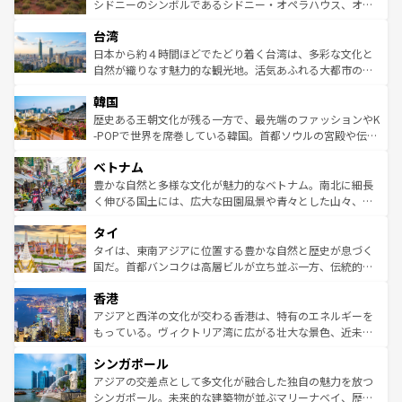
しみながら、その多様性と豊かな歴史を感じることができ
おすすめ。エメラルドグリーンに輝く海をはじめ、豊かな
シドニーのシンボルであるシドニー・オペラハウス、オー
るだろう。車でのロードトリップや列車の旅も、アメリカ
文化や歴史が息づいている。「アロハスピリット」と呼ば
ストラリア東海岸北部に広がる大サンゴ礁地帯グレートバ
ならではの贅沢な旅のスタイルだ。 なお、新着のアメリカ
台湾
れるおもてなしの心で訪れる人々を迎えてくれるハワイの
リアリーフや大陸中央部にそびえるウルル（エアーズロッ
情報は
コンテンツ一覧
を参照してほしい。
人々、おいしいローカルフードやハワイアンミュージッ
ク）、タスマニアの美しい原生林やケアンズの熱帯雨林な
日本から約４時間ほどでたどり着く台湾は、多彩な文化と
ク、伝統的なフラダンスなど、すべてがハワイの魅力を彩
ど、見どころがたくさん。また、カフェやワイン、オージ
自然が織りなす魅力的な観光地。活気あふれる大都市の台
っている。訪れるたびに新しい発見と感動が待っているハ
ービーフなどの食文化も豊かで、美味しいものであふれて
北やノスタルジックな町並みが人気な九份（ジォウフェ
ワイを、存分に味わってほしい。 なお、新着のハワイ情報
韓国
いる。アクティビティも充実しており、サーフィンやダイ
ン）、静ひつな山岳地帯である台湾東部など、都市の喧騒
は
コンテンツ一覧
を参照してほしい。
ビング、ハイキングなど、アウトドア好きにはたまらな
と山間の静けさが共存しており、訪れる人に新しい発見と
歴史ある王朝文化が残る一方で、最先端のファッションやK
い。オーストラリアの多彩な魅力を存分に味わいつくそ
驚きをもたらしてくれる。また、奥深い台湾の食文化も魅
-POPで世界を席巻している韓国。首都ソウルの宮殿や伝統
う。 なお、新着のオーストラリア情報は
コンテンツ一覧
を
力で、夜市などの屋台グルメから高級料理、ヘルシーで美
家屋が並ぶエリアでは韓国の歴史と文化に浸ることがで
参照してほしい。
ベトナム
容にもいいと評判のスイーツなど、バラエティ豊かな料理
き、地方に足を延ばせば四季折々の自然美を楽しむことが
が味わえる。 なお、新着の台湾情報は
コンテンツ一覧
を参
できる。そして、キムチや焼肉、絶品のストリートフード
豊かな自然と多様な文化が魅力的なベトナム。南北に細長
照してほしい。
まで、さまざまな韓国料理が待っている。夜には、韓国な
く伸びる国土には、広大な田園風景や青々とした山々、世
らではのナイトライフも堪能できる。あたたかいホスピタ
界遺産に登録された壮大な自然景観が点在し、都市部では
タイ
リティに包まれながら、韓国の多彩な魅力を心ゆくまで味
急速な発展と共に伝統が息づく。ハノイの古い町並みやホ
わってみてほしい。 なお、新着の韓国情報は
コンテンツ一
ーチミン市のフランス統治時代の建物も、独特の雰囲気を
タイは、東南アジアに位置する豊かな自然と歴史が息づく
覧
を参照してほしい。
醸し出している。また、バラエティの豊かさとおいしさで
国だ。首都バンコクは高層ビルが立ち並ぶ一方、伝統的な
世界中の食通を魅了してやまないベトナム料理も魅力のひ
寺院や市場がいたるところに点在し、古きよき文化と現代
香港
とつ。フォーやバインミー、ベトナムコーヒーなどは、ぜ
の活気が交差している。北部ではチェンマイなどの山岳地
ひ現地で味わいたい。どの地域を訪れてもあたたかい人々
帯で自然と触れ合い、南部ではプーケットやクラビの美し
アジアと西洋の文化が交わる香港は、特有のエネルギーを
が旅行者を迎えてくれるので、きっと忘れられない旅にな
いビーチでリゾート気分を楽しむことができる。タイ料理
もっている。ヴィクトリア湾に広がる壮大な景色、近未来
るはずだ。 なお、新着のベトナム情報は
コンテンツ一覧
を
は世界的に有名で、屋台から高級レストランまで味覚を刺
的なアートスポット、そして歴史と現代が融合した町並
参照してほしい。
シンガポール
激する。気候は一年中温暖で、どの季節にも異なる楽しみ
み、どこを訪れても感動するはず。観光スポットが密集し
が待っている。親しみやすいタイの人々、仏教を中心とし
ており、効率よく見どころを回れるのも魅力。息をのむよ
アジアの交差点として多文化が融合した独自の魅力を放つ
た文化、そして多様な観光資源が、訪れる旅人を魅了し続
うな絶景から文化的な体験まで、香港を存分に楽しみ尽く
シンガポール。未来的な建築物が並ぶマリーナベイ、歴史