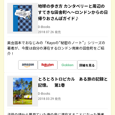
地球の歩き方 カンタベリーと周辺の
すてきな田舎町へ～ロンドンからの日
帰りおさんぽガイド♪
D-Books
2018.07.26 発売
英会話本でおなじみの「Kayoの“秘密のノート”」シリーズの
著者が、今度は自分の滞在するロンドン南東の田舎町をご紹
介！
詳細を見る
とろとろトロピカル ある旅の記録と
記憶。 第1巻
D-Books
2018.03.29 発売
子供の頃から夢見ていた南の島に滞在することになった筆者