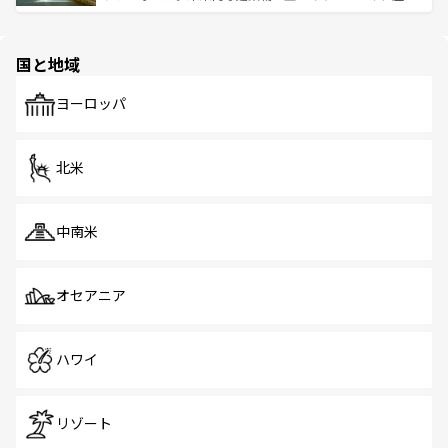
ける。 なお、新着のタイ情報は
コンテンツ一覧
を参照して
そう。 なお、新着の香港情報は
コンテンツ一覧
を参照して
と伝統を感じられるエスニックタウン、多数の緑豊かな公
ほしい。
ほしい。
園や自然保護区など、自然が調和した近代的な景観と文化
の多様性あふれるカラフルな町は、どこを歩いても新しい
国と地域
発見がある。さらに、治安のよさや充実した公共交通機関
も、旅行者にとっては魅力的なポイント。グルメも豊富
で、ホーカーズは地元の風情を楽しめる外せないスポット
ヨーロッパ
だ。訪れる人を飽きさせないシンガポールで、多様な魅力
を体感しよう。 なお、新着のシンガポール情報は
コンテン
ツ一覧
を参照してほしい。
北米
中南米
オセアニア
ハワイ
リゾート