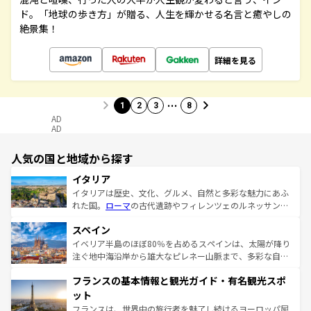
ド。「地球の歩き方」が贈る、人生を輝かせる名言と癒やしの
絶景集！
詳細を見る
…
1
2
3
8
AD
AD
人気の国と地域から探す
イタリア
イタリアは歴史、文化、グルメ、自然と多彩な魅力にあふ
れた国。
ローマ
の古代遺跡やフィレンツェのルネッサンス
美術、ヴェネツィアの運河など、歴史あるスポットはもち
スペイン
ろん、トスカーナの美しい田園風景やアマルフィ海岸の絶
景など、自然景観も見逃せない。観光の合間には、本場の
イベリア半島のほぼ80％を占めるスペインは、太陽が降り
ピザやパスタなど、絶品のイタリア料理を堪能することも
注ぐ地中海沿岸から雄大なピレネー山脈まで、多彩な自然
できる。朝目覚めてから夜眠るまで、すべての瞬間を楽し
と文化が詰まったヨーロッパ屈指の旅行先だ。多様な地域
フランスの基本情報と観光ガイド・有名観光スポ
ませてくれるイタリアで、忘れられない旅をしてみよう！
文化が根付くこの国では、情熱的なフラメンコ、熱気あふ
なお、新着のイタリア情報は
コンテンツ一覧
を参照してほ
れる闘牛、そして美味しいタパスが生活の一部となってい
ット
しい。
る。首都マドリードの洗練された雰囲気や、バルセロナの
フランスは、世界中の旅行者を魅了し続けるヨーロッパ屈