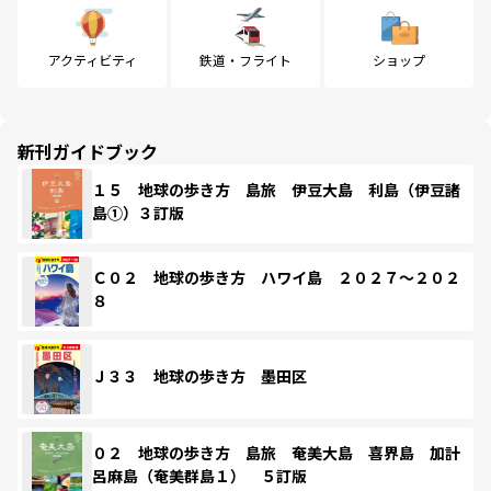
アクティビティ
鉄道・フライト
ショップ
新刊ガイドブック
１５ 地球の歩き方 島旅 伊豆大島 利島（伊豆諸
島①）３訂版
Ｃ０２ 地球の歩き方 ハワイ島 ２０２７～２０２
８
Ｊ３３ 地球の歩き方 墨田区
０２ 地球の歩き方 島旅 奄美大島 喜界島 加計
呂麻島（奄美群島１） ５訂版