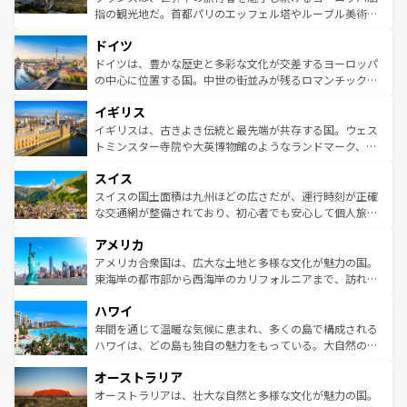
アートに溢れた街角から、地方では古代ローマ遺跡や中世
指の観光地だ。首都パリのエッフェル塔やルーブル美術館
の城塞都市、穏やかなビーチリゾートまで多彩な表情を見
といった象徴的なスポットから、田舎町の古風な美しさま
せる。地方によって風土や気候が異なるスペインはその個
ドイツ
で、幅広い魅力が詰まっている。華麗な宮殿、歴史的な大
性で訪れる人を魅了する。 なお、新着のスペイン情報は
コ
聖堂、美しいビーチ、そして豊かな自然が、訪れる者を心
ドイツは、豊かな歴史と多彩な文化が交差するヨーロッパ
ンテンツ一覧
を参照してほしい。
から魅了する。また、フランスは美食の国としても知ら
の中心に位置する国。中世の街並みが残るロマンチック街
れ、フランス料理はユネスコ無形文化遺産にも登録されて
道から、未来を先取りするようなモダンな都市まで多様な
イギリス
いる。シャンパンの発祥地であるランス、プロヴァンスの
顔を持つこの国は、どこを歩いても飽きることがない。ベ
香り高いラベンダー畑など、多彩な楽しみ方が可能だ。さ
ルリンの文化的活気、バイエルン州のアルプスの絶景、そ
イギリスは、古きよき伝統と最先端が共存する国。ウェス
らに、パリ以外の地域にも魅力が溢れており、どの街角に
してライン川沿いのワイン畑といった風景は必見。ビール
トミンスター寺院や大英博物館のようなランドマーク、歴
も豊かな歴史と文化が息づいている。パリ以外の個性あふ
とソーセージを味わいながら地元の人と過ごす楽しい時間
史ある大学都市、美しい丘陵地帯や牧歌的な風景など、エ
れる地方に足を運ぶとそれぞれで全く異なる文化を体験で
スイス
は、お酒好きな人にはぜひ体験してほしい。 なお、新着の
リアごとに異なる魅力がある。また、優雅なアフタヌーン
きるだろう。 なお、新着のフランス情報は
コンテンツ一覧
ドイツ情報は
コンテンツ一覧
を参照してほしい。
ティー、ビール好きにはたまらない英国パブ、サッカー観
スイスの国土面積は九州ほどの広さだが、運行時刻が正確
を参照してほしい。
戦など、本場だからこそできる体験も豊富。イギリスを旅
な交通網が整備されており、初心者でも安心して個人旅行
して楽しみつくそう。 なお、新着のイギリス情報は
コンテ
を楽しめる。日本同様に時刻表どおりの旅が可能だ。中世
アメリカ
ンツ一覧
を参照してほしい。
の建物がそのまま残る町や、スイスならではのユニークな
博物館もあり、アルプス観光だけでなく町歩きも満喫する
アメリカ合衆国は、広大な土地と多様な文化が魅力の国。
ことができる。国民の所得が高いため物価も高いが、旅行
東海岸の都市部から西海岸のカリフォルニアまで、訪れる
者向けの交通パス提供のサービスもあり、うまく活用すれ
場所ごとに異なる風景と体験が待っている。ニューヨーク
ハワイ
ば市内交通費無料で観光を楽しむこともできる。 なお、新
のような巨大都市は、観光、ショッピング、エンターテイ
着のスイス情報は
コンテンツ一覧
を参照してほしい。
ンメントが詰まった刺激的なスポットだ。一方、アメリカ
年間を通じて温暖な気候に恵まれ、多くの島で構成される
西部には大自然が広がり、グランドキャニオンやイエロー
ハワイは、どの島も独自の魅力をもっている。大自然の神
ストーン国立公園といった絶景が堪能できる。さらに、南
秘を感じたいなら、火山が生み出した壮大な景観を誇るハ
オーストラリア
部のニューオーリンズでは、音楽と美食が融合した独特の
ワイ島は見逃せない。また、定番の観光地といえばオアフ
文化が魅力。旅行者はアメリカの各地域で異なる魅力を楽
島だが、静かな自然を求めるならマウイ島やカウアイ島が
オーストラリアは、壮大な自然と多様な文化が魅力の国。