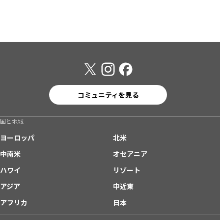
コミュニティを見る
国と地域
ヨーロッパ
北米
中南米
オセアニア
ハワイ
リゾート
アジア
中近東
アフリカ
日本