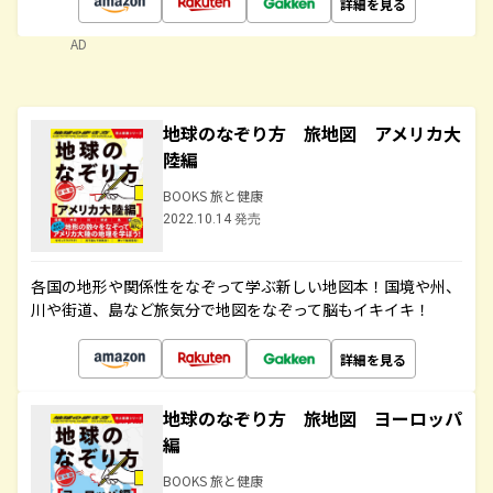
詳細を見る
AD
地球のなぞり方 旅地図 アメリカ大
陸編
BOOKS 旅と健康
2022.10.14 発売
各国の地形や関係性をなぞって学ぶ新しい地図本！国境や州、
川や街道、島など旅気分で地図をなぞって脳もイキイキ！
詳細を見る
地球のなぞり方 旅地図 ヨーロッパ
編
BOOKS 旅と健康