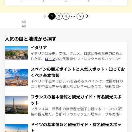
…
1
2
3
9
AD
AD
人気の国と地域から探す
イタリア
イタリアは歴史、文化、グルメ、自然と多彩な魅力にあふ
れた国。
ローマ
の古代遺跡やフィレンツェのルネッサンス
美術、ヴェネツィアの運河など、歴史あるスポットはもち
スペインの観光ポイントと人気スポット・知ってお
ろん、トスカーナの美しい田園風景やアマルフィ海岸の絶
景など、自然景観も見逃せない。観光の合間には、本場の
くべき基本情報
ピザやパスタなど、絶品のイタリア料理を堪能することも
イベリア半島のほぼ80％を占めるスペインは、太陽が降り
できる。朝目覚めてから夜眠るまで、すべての瞬間を楽し
注ぐ地中海沿岸から雄大なピレネー山脈まで、多彩な自然
ませてくれるイタリアで、忘れられない旅をしてみよう！
と文化が詰まったヨーロッパ屈指の旅行先だ。多様な地域
なお、新着のイタリア情報は
コンテンツ一覧
を参照してほ
フランスの基本情報と観光ガイド・有名観光スポ
文化が根付くこの国では、情熱的なフラメンコ、熱気あふ
しい。
れる闘牛、そして美味しいタパスが生活の一部となってい
ット
る。首都マドリードの洗練された雰囲気や、バルセロナの
フランスは、世界中の旅行者を魅了し続けるヨーロッパ屈
アートに溢れた街角から、地方では古代ローマ遺跡や中世
指の観光地だ。首都パリのエッフェル塔やルーブル美術館
の城塞都市、穏やかなビーチリゾートまで多彩な表情を見
といった象徴的なスポットから、田舎町の古風な美しさま
せる。地方によって風土や気候が異なるスペインはその個
ドイツの基本情報と観光ガイド・有名観光スポッ
で、幅広い魅力が詰まっている。華麗な宮殿、歴史的な大
性で訪れる人を魅了する。 なお、新着のスペイン情報は
コ
聖堂、美しいビーチ、そして豊かな自然が、訪れる者を心
ト