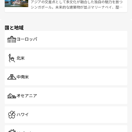
た文化、そして多様な観光資源が、訪れる旅人を魅了し続
うな絶景から文化的な体験まで、香港を存分に楽しみ尽く
アジアの交差点として多文化が融合した独自の魅力を放つ
ける。 なお、新着のタイ情報は
コンテンツ一覧
を参照して
そう。 なお、新着の香港情報は
コンテンツ一覧
を参照して
シンガポール。未来的な建築物が並ぶマリーナベイ、歴史
ほしい。
ほしい。
と伝統を感じられるエスニックタウン、多数の緑豊かな公
園や自然保護区など、自然が調和した近代的な景観と文化
の多様性あふれるカラフルな町は、どこを歩いても新しい
国と地域
発見がある。さらに、治安のよさや充実した公共交通機関
も、旅行者にとっては魅力的なポイント。グルメも豊富
で、ホーカーズは地元の風情を楽しめる外せないスポット
ヨーロッパ
だ。訪れる人を飽きさせないシンガポールで、多様な魅力
を体感しよう。 なお、新着のシンガポール情報は
コンテン
ツ一覧
を参照してほしい。
北米
中南米
オセアニア
ハワイ