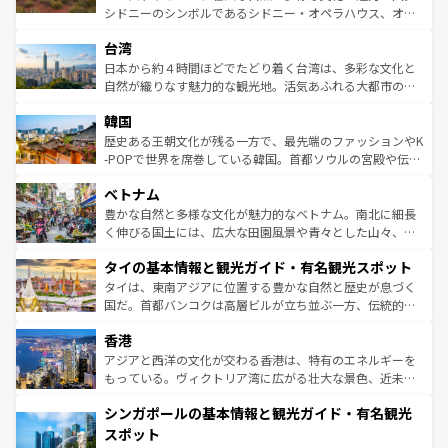
ならではの贅沢な旅のスタイルだ。 なお、新着のアメリカ
文化や歴史が息づいている。「アロハスピリット」と呼ば
シドニーのシンボルであるシドニー・オペラハウス、オー
情報は
コンテンツ一覧
を参照してほしい。
れるおもてなしの心で訪れる人々を迎えてくれるハワイの
ストラリア東海岸北部に広がる大サンゴ礁地帯グレートバ
人々、おいしいローカルフードやハワイアンミュージッ
台湾
リアリーフや大陸中央部にそびえるウルル（エアーズロッ
ク、伝統的なフラダンスなど、すべてがハワイの魅力を彩
ク）、タスマニアの美しい原生林やケアンズの熱帯雨林な
日本から約４時間ほどでたどり着く台湾は、多彩な文化と
っている。訪れるたびに新しい発見と感動が待っているハ
ど、見どころがたくさん。また、カフェやワイン、オージ
自然が織りなす魅力的な観光地。活気あふれる大都市の台
ワイを、存分に味わってほしい。 なお、新着のハワイ情報
ービーフなどの食文化も豊かで、美味しいものであふれて
北やノスタルジックな町並みが人気な九份（ジォウフェ
は
コンテンツ一覧
を参照してほしい。
韓国
いる。アクティビティも充実しており、サーフィンやダイ
ン）、静ひつな山岳地帯である台湾東部など、都市の喧騒
ビング、ハイキングなど、アウトドア好きにはたまらな
と山間の静けさが共存しており、訪れる人に新しい発見と
歴史ある王朝文化が残る一方で、最先端のファッションやK
い。オーストラリアの多彩な魅力を存分に味わいつくそ
驚きをもたらしてくれる。また、奥深い台湾の食文化も魅
-POPで世界を席巻している韓国。首都ソウルの宮殿や伝統
う。 なお、新着のオーストラリア情報は
コンテンツ一覧
を
力で、夜市などの屋台グルメから高級料理、ヘルシーで美
家屋が並ぶエリアでは韓国の歴史と文化に浸ることがで
参照してほしい。
ベトナム
容にもいいと評判のスイーツなど、バラエティ豊かな料理
き、地方に足を延ばせば四季折々の自然美を楽しむことが
が味わえる。 なお、新着の台湾情報は
コンテンツ一覧
を参
できる。そして、キムチや焼肉、絶品のストリートフード
豊かな自然と多様な文化が魅力的なベトナム。南北に細長
照してほしい。
まで、さまざまな韓国料理が待っている。夜には、韓国な
く伸びる国土には、広大な田園風景や青々とした山々、世
らではのナイトライフも堪能できる。あたたかいホスピタ
界遺産に登録された壮大な自然景観が点在し、都市部では
タイの基本情報と観光ガイド・有名観光スポット
リティに包まれながら、韓国の多彩な魅力を心ゆくまで味
急速な発展と共に伝統が息づく。ハノイの古い町並みやホ
わってみてほしい。 なお、新着の韓国情報は
コンテンツ一
ーチミン市のフランス統治時代の建物も、独特の雰囲気を
タイは、東南アジアに位置する豊かな自然と歴史が息づく
覧
を参照してほしい。
醸し出している。また、バラエティの豊かさとおいしさで
国だ。首都バンコクは高層ビルが立ち並ぶ一方、伝統的な
世界中の食通を魅了してやまないベトナム料理も魅力のひ
寺院や市場がいたるところに点在し、古きよき文化と現代
香港
とつ。フォーやバインミー、ベトナムコーヒーなどは、ぜ
の活気が交差している。北部ではチェンマイなどの山岳地
ひ現地で味わいたい。どの地域を訪れてもあたたかい人々
帯で自然と触れ合い、南部ではプーケットやクラビの美し
アジアと西洋の文化が交わる香港は、特有のエネルギーを
が旅行者を迎えてくれるので、きっと忘れられない旅にな
いビーチでリゾート気分を楽しむことができる。タイ料理
もっている。ヴィクトリア湾に広がる壮大な景色、近未来
るはずだ。 なお、新着のベトナム情報は
コンテンツ一覧
を
は世界的に有名で、屋台から高級レストランまで味覚を刺
的なアートスポット、そして歴史と現代が融合した町並
参照してほしい。
シンガポールの基本情報と観光ガイド・有名観光
激する。気候は一年中温暖で、どの季節にも異なる楽しみ
み、どこを訪れても感動するはず。観光スポットが密集し
が待っている。親しみやすいタイの人々、仏教を中心とし
ており、効率よく見どころを回れるのも魅力。息をのむよ
スポット