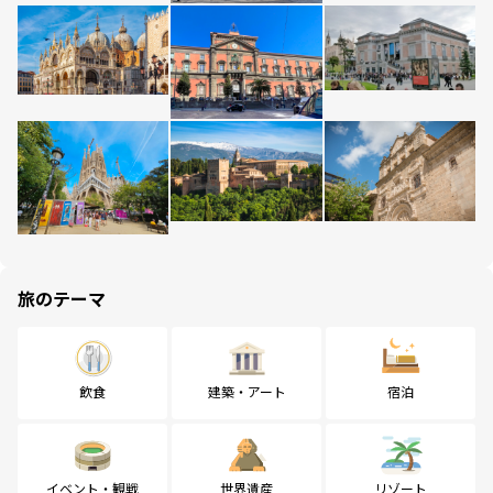
旅のテーマ
飲食
建築・アート
宿泊
イベント・観戦
世界遺産
リゾート