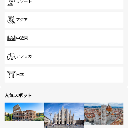
リゾート
アジア
中近東
アフリカ
日本
人気スポット