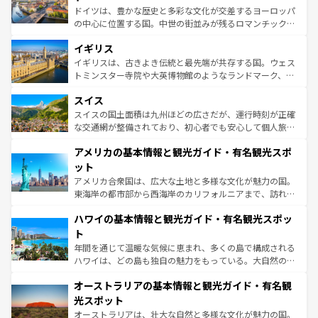
ンテンツ一覧
を参照してほしい。
から魅了する。また、フランスは美食の国としても知ら
ドイツは、豊かな歴史と多彩な文化が交差するヨーロッパ
れ、フランス料理はユネスコ無形文化遺産にも登録されて
の中心に位置する国。中世の街並みが残るロマンチック街
いる。シャンパンの発祥地であるランス、プロヴァンスの
道から、未来を先取りするようなモダンな都市まで多様な
香り高いラベンダー畑など、多彩な楽しみ方が可能だ。さ
イギリス
顔を持つこの国は、どこを歩いても飽きることがない。ベ
らに、パリ以外の地域にも魅力が溢れており、どの街角に
ルリンの文化的活気、バイエルン州のアルプスの絶景、そ
イギリスは、古きよき伝統と最先端が共存する国。ウェス
も豊かな歴史と文化が息づいている。パリ以外の個性あふ
してライン川沿いのワイン畑といった風景は必見。ビール
トミンスター寺院や大英博物館のようなランドマーク、歴
れる地方に足を運ぶとそれぞれで全く異なる文化を体験で
とソーセージを味わいながら地元の人と過ごす楽しい時間
史ある大学都市、美しい丘陵地帯や牧歌的な風景など、エ
きるだろう。 なお、新着のフランス情報は
コンテンツ一覧
スイス
は、お酒好きな人にはぜひ体験してほしい。 なお、新着の
リアごとに異なる魅力がある。また、優雅なアフタヌーン
を参照してほしい。
ドイツ情報は
コンテンツ一覧
を参照してほしい。
ティー、ビール好きにはたまらない英国パブ、サッカー観
スイスの国土面積は九州ほどの広さだが、運行時刻が正確
戦など、本場だからこそできる体験も豊富。イギリスを旅
な交通網が整備されており、初心者でも安心して個人旅行
して楽しみつくそう。 なお、新着のイギリス情報は
コンテ
を楽しめる。日本同様に時刻表どおりの旅が可能だ。中世
アメリカの基本情報と観光ガイド・有名観光スポ
ンツ一覧
を参照してほしい。
の建物がそのまま残る町や、スイスならではのユニークな
博物館もあり、アルプス観光だけでなく町歩きも満喫する
ット
ことができる。国民の所得が高いため物価も高いが、旅行
アメリカ合衆国は、広大な土地と多様な文化が魅力の国。
者向けの交通パス提供のサービスもあり、うまく活用すれ
東海岸の都市部から西海岸のカリフォルニアまで、訪れる
ば市内交通費無料で観光を楽しむこともできる。 なお、新
場所ごとに異なる風景と体験が待っている。ニューヨーク
着のスイス情報は
コンテンツ一覧
を参照してほしい。
ハワイの基本情報と観光ガイド・有名観光スポッ
のような巨大都市は、観光、ショッピング、エンターテイ
ンメントが詰まった刺激的なスポットだ。一方、アメリカ
ト
西部には大自然が広がり、グランドキャニオンやイエロー
年間を通じて温暖な気候に恵まれ、多くの島で構成される
ストーン国立公園といった絶景が堪能できる。さらに、南
ハワイは、どの島も独自の魅力をもっている。大自然の神
部のニューオーリンズでは、音楽と美食が融合した独特の
秘を感じたいなら、火山が生み出した壮大な景観を誇るハ
文化が魅力。旅行者はアメリカの各地域で異なる魅力を楽
オーストラリアの基本情報と観光ガイド・有名観
ワイ島は見逃せない。また、定番の観光地といえばオアフ
しみながら、その多様性と豊かな歴史を感じることができ
島だが、静かな自然を求めるならマウイ島やカウアイ島が
光スポット
るだろう。車でのロードトリップや列車の旅も、アメリカ
おすすめ。エメラルドグリーンに輝く海をはじめ、豊かな
オーストラリアは、壮大な自然と多様な文化が魅力の国。