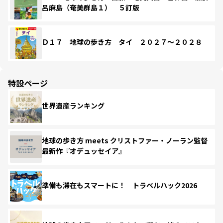
呂麻島（奄美群島１） ５訂版
Ｄ１７ 地球の歩き方 タイ ２０２７～２０２８
特設ページ
世界遺産ランキング
地球の歩き方 meets クリストファー・ノーラン監督
最新作『オデュッセイア』
準備も滞在もスマートに！ トラベルハック2026