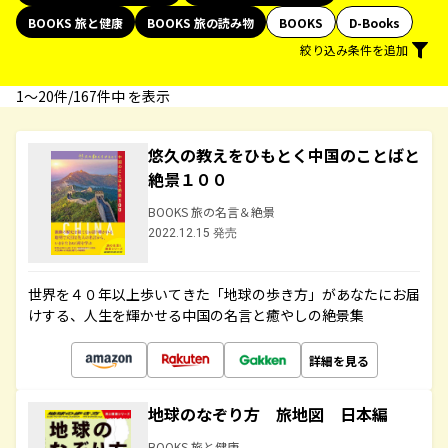
BOOKS 旅と健康
BOOKS 旅の読み物
BOOKS
D-Books
絞り込み条件を追加
1〜20件/167件中 を表示
悠久の教えをひもとく中国のことばと
絶景１００
BOOKS 旅の名言＆絶景
2022.12.15 発売
世界を４０年以上歩いてきた「地球の歩き方」があなたにお届
けする、人生を輝かせる中国の名言と癒やしの絶景集
詳細を見る
地球のなぞり方 旅地図 日本編
BOOKS 旅と健康