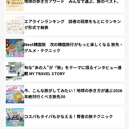
地球の歩き方アワード みんなで選ぶ、旅のベスト。
エアラインランキング 読者の投票をもとにランキン
グ形式で発表
Next韓国旅 次の韓国旅行がもっと楽しくなる 旅先・
グルメ・テクニック
旬な“あの人”が「旅」をテーマに語るインタビュー連
載 MY TRAVEL STORY
今、こんな旅がしてみたい！地球の歩き方が選ぶ2026
年絶対行くべき旅先30
コスパもタイパもかなえる！賢者の旅テクニック