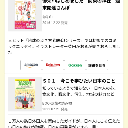
御朱印はじめました 関東の神社 週
末開運さんぽ
御朱印
2016.12.22 発売
大ヒット「地球の歩き方 御朱印シリーズ」では初めてのコミ
ックエッセイ。イラストレーター柴田かおるが書きおろしまし
た
詳細を見る
Ｓ０１ 今こそ学びたい日本のこと
知っているようで知らない 日本人の心、
食文化、職文化、信仰、地域の魅力など
BOOKS 旅の読み物
2022.07.21 発売
１万人の訪日外国人を案内したガイドが、日本人にこそ伝えた
い日本の魅力が満載。日本の再発見ができる１冊！