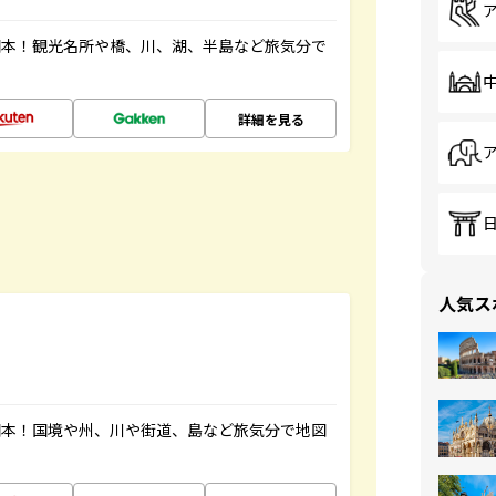
図本！観光名所や橋、川、湖、半島など旅気分で
詳細を見る
人気ス
図本！国境や州、川や街道、島など旅気分で地図