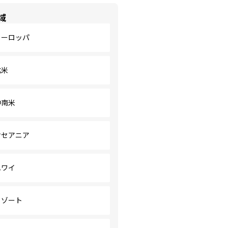
域
ヨーロッパ
北米
中南米
オセアニア
ハワイ
リゾート