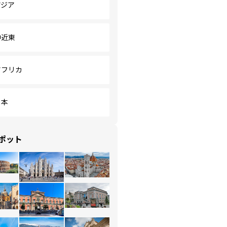
アジア
中近東
アフリカ
日本
ポット