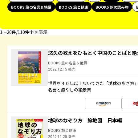
BOOKS 旅の名言＆絶景
BOOKS 旅と健康
BOOKS 旅の読み物
1〜20件/110件中 を表示
悠久の教えをひもとく中国のことばと絶
BOOKS 旅の名言＆絶景
2022.12.15 発売
世界を４０年以上歩いてきた「地球の歩き方
名言と癒やしの絶景集
地球のなぞり方 旅地図 日本編
BOOKS 旅と健康
2022.11.25 発売