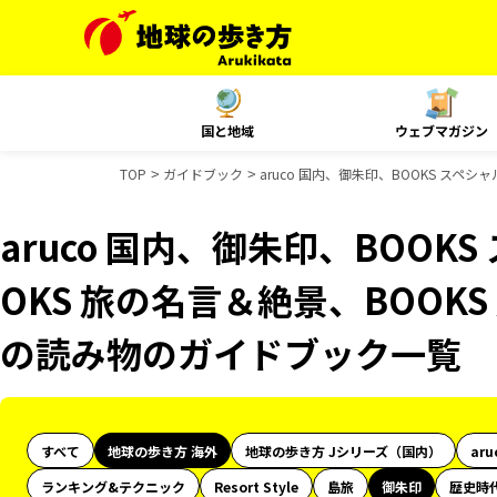
国と地域
ウェブマガジン
TOP
ガイドブック
aruco 国内、御朱印、BOOKS スペ
aruco 国内、御朱印、BOOK
OKS 旅の名言＆絶景、BOOKS
の読み物のガイドブック一覧
すべて
地球の歩き方 海外
地球の歩き方 Jシリーズ（国内）
aru
ランキング&テクニック
Resort Style
島旅
御朱印
歴史時