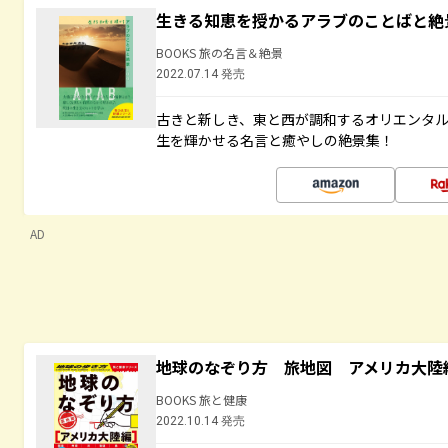
生きる知恵を授かるアラブのことばと絶
BOOKS 旅の名言＆絶景
2022.07.14 発売
古きと新しき、東と西が調和するオリエンタ
生を輝かせる名言と癒やしの絶景集！
AD
地球のなぞり方 旅地図 アメリカ大陸
BOOKS 旅と健康
2022.10.14 発売