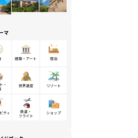
ーマ
食
建築・アート
宿泊
ト・
世界遺産
リゾート
戦
鉄道・
ビティ
ショップ
フライト