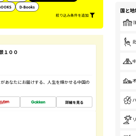
BOOKS
D-Books
国と地
絞り込み条件を追加
景１００
」があなたにお届けする、人生を輝かせる中国の
詳細を見る