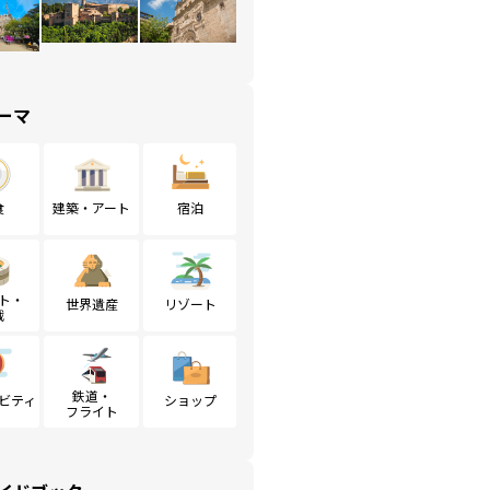
ーマ
食
建築・アート
宿泊
ト・
世界遺産
リゾート
戦
鉄道・
ビティ
ショップ
フライト