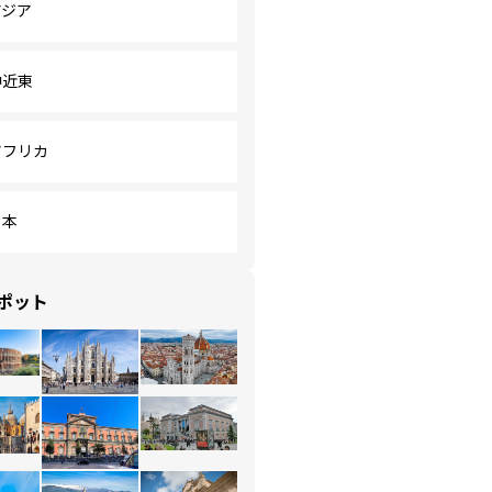
アジア
中近東
アフリカ
日本
ポット