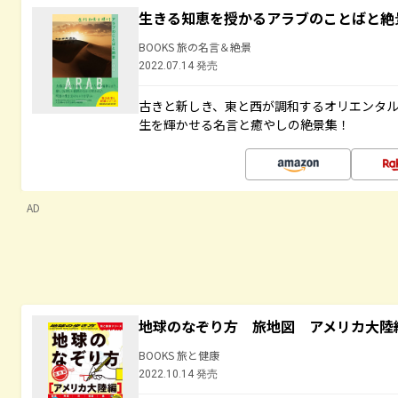
生きる知恵を授かるアラブのことばと絶
BOOKS 旅の名言＆絶景
2022.07.14 発売
古きと新しき、東と西が調和するオリエンタ
生を輝かせる名言と癒やしの絶景集！
AD
地球のなぞり方 旅地図 アメリカ大陸
BOOKS 旅と健康
2022.10.14 発売