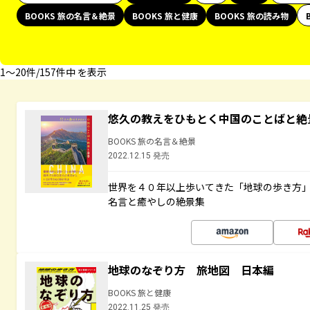
BOOKS 旅の名言＆絶景
BOOKS 旅と健康
BOOKS 旅の読み物
1〜20件/157件中 を表示
悠久の教えをひもとく中国のことばと絶
BOOKS 旅の名言＆絶景
2022.12.15 発売
世界を４０年以上歩いてきた「地球の歩き方
名言と癒やしの絶景集
地球のなぞり方 旅地図 日本編
BOOKS 旅と健康
2022.11.25 発売