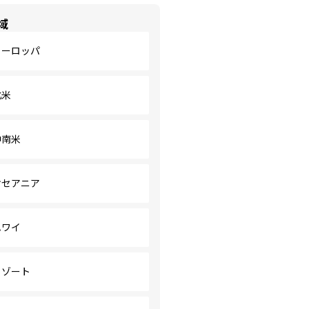
域
ヨーロッパ
北米
中南米
オセアニア
ハワイ
リゾート