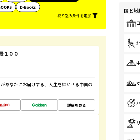
BOOKS
D-Books
国と地
絞り込み条件を追加
景１００
」があなたにお届けする、人生を輝かせる中国の
詳細を見る