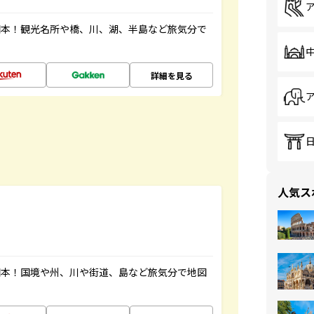
図本！観光名所や橋、川、湖、半島など旅気分で
詳細を見る
人気ス
図本！国境や州、川や街道、島など旅気分で地図