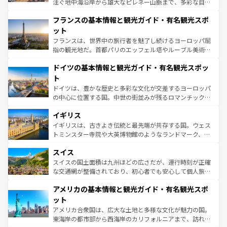
注ぐ地中海沿岸から雄大なピレネー山脈まで、多彩な自然
ませてくれるイタリアで、忘れられない旅をしてみよう！
と文化が詰まったヨーロッパ屈指の旅行先だ。多様な地域
なお、新着のイタリア情報は
コンテンツ一覧
を参照してほ
フランスの基本情報と観光ガイド・有名観光スポ
文化が根付くこの国では、情熱的なフラメンコ、熱気あふ
しい。
れる闘牛、そして美味しいタパスが生活の一部となってい
ット
る。首都マドリードの洗練された雰囲気や、バルセロナの
フランスは、世界中の旅行者を魅了し続けるヨーロッパ屈
アートに溢れた街角から、地方では古代ローマ遺跡や中世
指の観光地だ。首都パリのエッフェル塔やルーブル美術館
の城塞都市、穏やかなビーチリゾートまで多彩な表情を見
といった象徴的なスポットから、田舎町の古風な美しさま
せる。地方によって風土や気候が異なるスペインはその個
ドイツの基本情報と観光ガイド・有名観光スポッ
で、幅広い魅力が詰まっている。華麗な宮殿、歴史的な大
性で訪れる人を魅了する。 なお、新着のスペイン情報は
コ
聖堂、美しいビーチ、そして豊かな自然が、訪れる者を心
ト
ンテンツ一覧
を参照してほしい。
から魅了する。また、フランスは美食の国としても知ら
ドイツは、豊かな歴史と多彩な文化が交差するヨーロッパ
れ、フランス料理はユネスコ無形文化遺産にも登録されて
の中心に位置する国。中世の街並みが残るロマンチック街
いる。シャンパンの発祥地であるランス、プロヴァンスの
道から、未来を先取りするようなモダンな都市まで多様な
香り高いラベンダー畑など、多彩な楽しみ方が可能だ。さ
イギリス
顔を持つこの国は、どこを歩いても飽きることがない。ベ
らに、パリ以外の地域にも魅力が溢れており、どの街角に
ルリンの文化的活気、バイエルン州のアルプスの絶景、そ
イギリスは、古きよき伝統と最先端が共存する国。ウェス
も豊かな歴史と文化が息づいている。パリ以外の個性あふ
してライン川沿いのワイン畑といった風景は必見。ビール
トミンスター寺院や大英博物館のようなランドマーク、歴
れる地方に足を運ぶとそれぞれで全く異なる文化を体験で
とソーセージを味わいながら地元の人と過ごす楽しい時間
史ある大学都市、美しい丘陵地帯や牧歌的な風景など、エ
きるだろう。 なお、新着のフランス情報は
コンテンツ一覧
スイス
は、お酒好きな人にはぜひ体験してほしい。 なお、新着の
リアごとに異なる魅力がある。また、優雅なアフタヌーン
を参照してほしい。
ドイツ情報は
コンテンツ一覧
を参照してほしい。
ティー、ビール好きにはたまらない英国パブ、サッカー観
スイスの国土面積は九州ほどの広さだが、運行時刻が正確
戦など、本場だからこそできる体験も豊富。イギリスを旅
な交通網が整備されており、初心者でも安心して個人旅行
して楽しみつくそう。 なお、新着のイギリス情報は
コンテ
を楽しめる。日本同様に時刻表どおりの旅が可能だ。中世
アメリカの基本情報と観光ガイド・有名観光スポ
ンツ一覧
を参照してほしい。
の建物がそのまま残る町や、スイスならではのユニークな
博物館もあり、アルプス観光だけでなく町歩きも満喫する
ット
ことができる。国民の所得が高いため物価も高いが、旅行
アメリカ合衆国は、広大な土地と多様な文化が魅力の国。
者向けの交通パス提供のサービスもあり、うまく活用すれ
東海岸の都市部から西海岸のカリフォルニアまで、訪れる
ば市内交通費無料で観光を楽しむこともできる。 なお、新