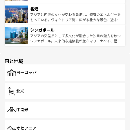
世界中の食通を魅了してやまないベトナム料理も魅力のひ
寺院や市場がいたるところに点在し、古きよき文化と現代
香港
とつ。フォーやバインミー、ベトナムコーヒーなどは、ぜ
の活気が交差している。北部ではチェンマイなどの山岳地
ひ現地で味わいたい。どの地域を訪れてもあたたかい人々
帯で自然と触れ合い、南部ではプーケットやクラビの美し
アジアと西洋の文化が交わる香港は、特有のエネルギーを
が旅行者を迎えてくれるので、きっと忘れられない旅にな
いビーチでリゾート気分を楽しむことができる。タイ料理
もっている。ヴィクトリア湾に広がる壮大な景色、近未来
るはずだ。 なお、新着のベトナム情報は
コンテンツ一覧
を
は世界的に有名で、屋台から高級レストランまで味覚を刺
的なアートスポット、そして歴史と現代が融合した町並
参照してほしい。
シンガポール
激する。気候は一年中温暖で、どの季節にも異なる楽しみ
み、どこを訪れても感動するはず。観光スポットが密集し
が待っている。親しみやすいタイの人々、仏教を中心とし
ており、効率よく見どころを回れるのも魅力。息をのむよ
アジアの交差点として多文化が融合した独自の魅力を放つ
た文化、そして多様な観光資源が、訪れる旅人を魅了し続
うな絶景から文化的な体験まで、香港を存分に楽しみ尽く
シンガポール。未来的な建築物が並ぶマリーナベイ、歴史
ける。 なお、新着のタイ情報は
コンテンツ一覧
を参照して
そう。 なお、新着の香港情報は
コンテンツ一覧
を参照して
と伝統を感じられるエスニックタウン、多数の緑豊かな公
ほしい。
ほしい。
園や自然保護区など、自然が調和した近代的な景観と文化
の多様性あふれるカラフルな町は、どこを歩いても新しい
国と地域
発見がある。さらに、治安のよさや充実した公共交通機関
も、旅行者にとっては魅力的なポイント。グルメも豊富
で、ホーカーズは地元の風情を楽しめる外せないスポット
ヨーロッパ
だ。訪れる人を飽きさせないシンガポールで、多様な魅力
を体感しよう。 なお、新着のシンガポール情報は
コンテン
ツ一覧
を参照してほしい。
北米
中南米
オセアニア