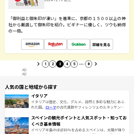
2024.12.19 発売
「御利益と御朱印が凄い」を基準に、京都の１５００以上の神
社から厳選して御朱印を紹介。ビギナーに優しく、ツウも納得
の一冊。
詳細を見る
…
1
2
3
4
5
8
AD
AD
人気の国と地域から探す
イタリア
イタリアは歴史、文化、グルメ、自然と多彩な魅力にあふ
れた国。
ローマ
の古代遺跡やフィレンツェのルネッサンス
美術、ヴェネツィアの運河など、歴史あるスポットはもち
スペインの観光ポイントと人気スポット・知ってお
ろん、トスカーナの美しい田園風景やアマルフィ海岸の絶
景など、自然景観も見逃せない。観光の合間には、本場の
くべき基本情報
ピザやパスタなど、絶品のイタリア料理を堪能することも
イベリア半島のほぼ80％を占めるスペインは、太陽が降り
できる。朝目覚めてから夜眠るまで、すべての瞬間を楽し