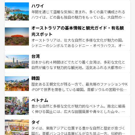
場所ごとに異なる風景と体験が待っている。ニューヨーク
着のスイス情報は
コンテンツ一覧
を参照してほしい。
ハワイ
のような巨大都市は、観光、ショッピング、エンターテイ
ンメントが詰まった刺激的なスポットだ。一方、アメリカ
年間を通じて温暖な気候に恵まれ、多くの島で構成される
西部には大自然が広がり、グランドキャニオンやイエロー
ハワイは、どの島も独自の魅力をもっている。大自然の神
ストーン国立公園といった絶景が堪能できる。さらに、南
秘を感じたいなら、火山が生み出した壮大な景観を誇るハ
オーストラリアの基本情報と観光ガイド・有名観
部のニューオーリンズでは、音楽と美食が融合した独特の
ワイ島は見逃せない。また、定番の観光地といえばオアフ
文化が魅力。旅行者はアメリカの各地域で異なる魅力を楽
島だが、静かな自然を求めるならマウイ島やカウアイ島が
光スポット
しみながら、その多様性と豊かな歴史を感じることができ
おすすめ。エメラルドグリーンに輝く海をはじめ、豊かな
オーストラリアは、壮大な自然と多様な文化が魅力の国。
るだろう。車でのロードトリップや列車の旅も、アメリカ
文化や歴史が息づいている。「アロハスピリット」と呼ば
シドニーのシンボルであるシドニー・オペラハウス、オー
ならではの贅沢な旅のスタイルだ。 なお、新着のアメリカ
れるおもてなしの心で訪れる人々を迎えてくれるハワイの
ストラリア東海岸北部に広がる大サンゴ礁地帯グレートバ
情報は
コンテンツ一覧
を参照してほしい。
人々、おいしいローカルフードやハワイアンミュージッ
台湾
リアリーフや大陸中央部にそびえるウルル（エアーズロッ
ク、伝統的なフラダンスなど、すべてがハワイの魅力を彩
ク）、タスマニアの美しい原生林やケアンズの熱帯雨林な
日本から約４時間ほどでたどり着く台湾は、多彩な文化と
っている。訪れるたびに新しい発見と感動が待っているハ
ど、見どころがたくさん。また、カフェやワイン、オージ
自然が織りなす魅力的な観光地。活気あふれる大都市の台
ワイを、存分に味わってほしい。 なお、新着のハワイ情報
ービーフなどの食文化も豊かで、美味しいものであふれて
北やノスタルジックな町並みが人気な九份（ジォウフェ
は
コンテンツ一覧
を参照してほしい。
韓国
いる。アクティビティも充実しており、サーフィンやダイ
ン）、静ひつな山岳地帯である台湾東部など、都市の喧騒
ビング、ハイキングなど、アウトドア好きにはたまらな
と山間の静けさが共存しており、訪れる人に新しい発見と
歴史ある王朝文化が残る一方で、最先端のファッションやK
い。オーストラリアの多彩な魅力を存分に味わいつくそ
驚きをもたらしてくれる。また、奥深い台湾の食文化も魅
-POPで世界を席巻している韓国。首都ソウルの宮殿や伝統
う。 なお、新着のオーストラリア情報は
コンテンツ一覧
を
力で、夜市などの屋台グルメから高級料理、ヘルシーで美
家屋が並ぶエリアでは韓国の歴史と文化に浸ることがで
参照してほしい。
ベトナム
容にもいいと評判のスイーツなど、バラエティ豊かな料理
き、地方に足を延ばせば四季折々の自然美を楽しむことが
が味わえる。 なお、新着の台湾情報は
コンテンツ一覧
を参
できる。そして、キムチや焼肉、絶品のストリートフード
豊かな自然と多様な文化が魅力的なベトナム。南北に細長
照してほしい。
まで、さまざまな韓国料理が待っている。夜には、韓国な
く伸びる国土には、広大な田園風景や青々とした山々、世
らではのナイトライフも堪能できる。あたたかいホスピタ
界遺産に登録された壮大な自然景観が点在し、都市部では
タイ
リティに包まれながら、韓国の多彩な魅力を心ゆくまで味
急速な発展と共に伝統が息づく。ハノイの古い町並みやホ
わってみてほしい。 なお、新着の韓国情報は
コンテンツ一
ーチミン市のフランス統治時代の建物も、独特の雰囲気を
タイは、東南アジアに位置する豊かな自然と歴史が息づく
覧
を参照してほしい。
醸し出している。また、バラエティの豊かさとおいしさで
国だ。首都バンコクは高層ビルが立ち並ぶ一方、伝統的な