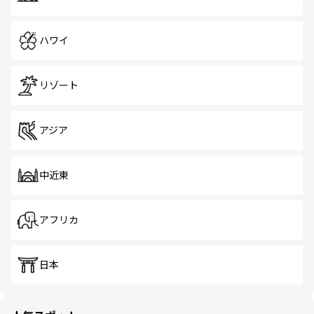
ハワイ
リゾート
アジア
中近東
アフリカ
日本