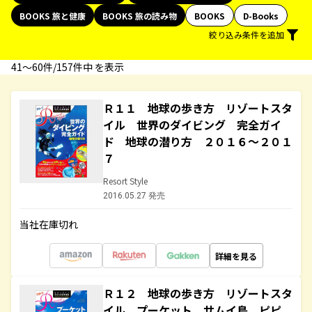
BOOKS 旅と健康
BOOKS 旅の読み物
BOOKS
D-Books
絞り込み条件を追加
41〜60件/157件中 を表示
Ｒ１１ 地球の歩き方 リゾートスタ
イル 世界のダイビング 完全ガイ
ド 地球の潜り方 ２０１６～２０１
７
Resort Style
2016.05.27 発売
当社在庫切れ
詳細を見る
Ｒ１２ 地球の歩き方 リゾートスタ
イル プーケット サムイ島 ピピ