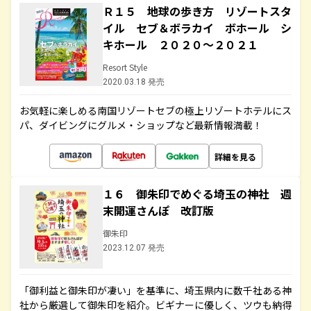
Ｒ１５ 地球の歩き方 リゾートスタ
イル セブ＆ボラカイ ボホール シ
キホール ２０２０～２０２１
Resort Style
2020.03.18 発売
お気軽に楽しめる南国リゾートセブの極上リゾートホテルにス
パ、ダイビングにグルメ・ショップなど最新情報満載！
詳細を見る
１６ 御朱印でめぐる埼玉の神社 週
末開運さんぽ 改訂版
御朱印
2023.12.07 発売
「御利益と御朱印が凄い」を基準に、埼玉県内に数千社ある神
社から厳選して御朱印を紹介。ビギナーに優しく、ツウも納得