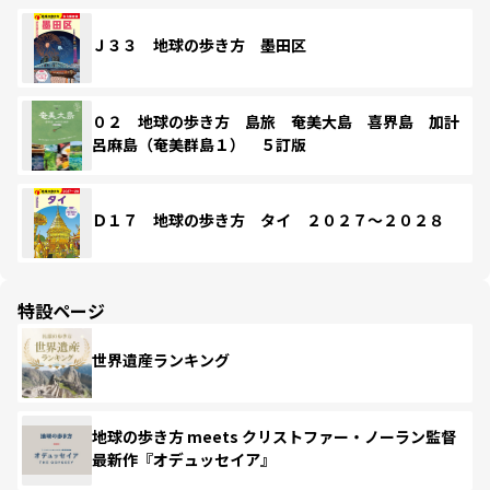
Ｊ３３ 地球の歩き方 墨田区
０２ 地球の歩き方 島旅 奄美大島 喜界島 加計
呂麻島（奄美群島１） ５訂版
Ｄ１７ 地球の歩き方 タイ ２０２７～２０２８
特設ページ
世界遺産ランキング
地球の歩き方 meets クリストファー・ノーラン監督
最新作『オデュッセイア』