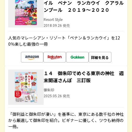
イル ペナン ランカウイ クアラル
ンプール ２０１９～２０２０
Resort Style
2018.09.26 発売
人気のマレーシアン・リゾート「ペナン＆ランカウイ」を12
0％楽しむ最強の一冊
詳細を見る
１４ 御朱印でめぐる東京の神社 週
末開運さんぽ 三訂版
御朱印
2025.05.26 発売
「御利益と御朱印が凄い」を基準に、東京にある数千社の神社
から厳選して御朱印を紹介。ビギナーに優しく、ツウも納得の
一冊。