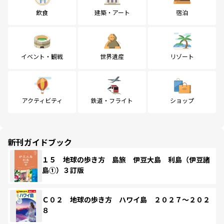
飲食
建築・アート
宿泊
イベント・観戦
世界遺産
リゾート
アクティビティ
鉄道・フライト
ショップ
新刊ガイドブック
１５ 地球の歩き方 島旅 伊豆大島 利島（伊豆諸
島①）３訂版
Ｃ０２ 地球の歩き方 ハワイ島 ２０２７～２０２
８