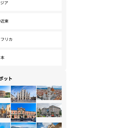
アジア
中近東
アフリカ
日本
ポット