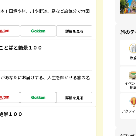
図本！国境や州、川や街道、島など旅気分で地図
旅のテ
詳細を見る
ことばと絶景１００
飲
」があなたにお届けする、人生を輝かせる旅の名
イベン
観
詳細を見る
アクティ
絶景１００