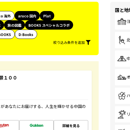
国と地
co 海外
aruco 国内
Plat
代
旅の図鑑
BOOKS スペシャルコラボ
BOOKS
D-Books
絞り込み条件を追加
景１００
」があなたにお届けする、人生を輝かせる中国の
詳細を見る