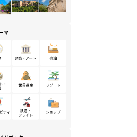
ーマ
食
建築・アート
宿泊
ト・
世界遺産
リゾート
戦
鉄道・
ビティ
ショップ
フライト