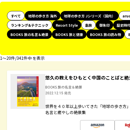
すべて
地球の歩き方 海外
地球の歩き方 Jシリーズ（国内）
aru
ランキング&テクニック
Resort Style
島旅
御朱印
歴史時
BOOKS 旅の名言＆絶景
BOOKS 旅と健康
BOOKS 旅の読み物
1〜20件/341件中 を表示
悠久の教えをひもとく中国のことばと絶
BOOKS 旅の名言＆絶景
2022.12.15 発売
世界を４０年以上歩いてきた「地球の歩き方
名言と癒やしの絶景集