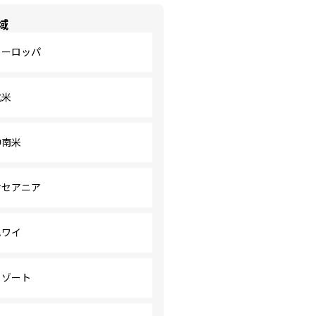
域
ヨーロッパ
北米
中南米
オセアニア
ハワイ
リゾート