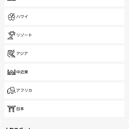
ハワイ
リゾート
アジア
中近東
アフリカ
日本