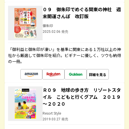
０９ 御朱印でめぐる関東の神社 週
末開運さんぽ 改訂版
御朱印
2025.02.06 発売
「御利益と御朱印が凄い」を基準に関東にある１万社以上の神
社から厳選して御朱印を紹介。ビギナーに優しく、ツウも納得
の一冊。
詳細を見る
Ｒ０９ 地球の歩き方 リゾートスタ
イル こどもと行くグアム ２０１９
～２０２０
Resort Style
2019.03.27 発売