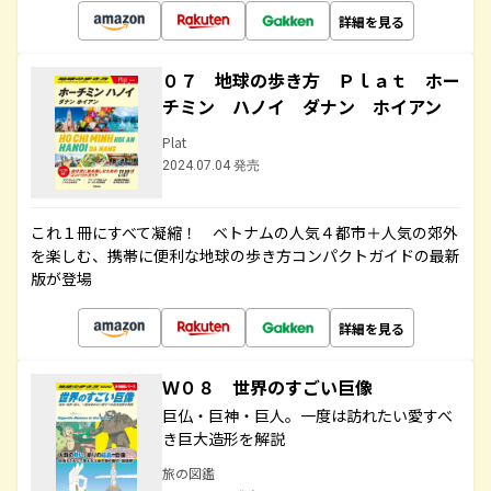
詳細を見る
０７ 地球の歩き方 Ｐｌａｔ ホー
チミン ハノイ ダナン ホイアン
Plat
2024.07.04 発売
これ１冊にすべて凝縮！ ベトナムの人気４都市＋人気の郊外
を楽しむ、携帯に便利な地球の歩き方コンパクトガイドの最新
版が登場
詳細を見る
Ｗ０８ 世界のすごい巨像
巨仏・巨神・巨人。一度は訪れたい愛すべ
き巨大造形を解説
旅の図鑑