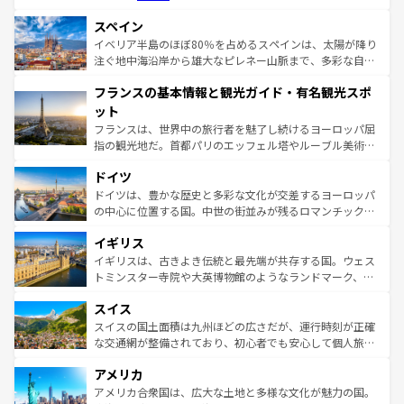
美術、ヴェネツィアの運河など、歴史あるスポットはもち
スペイン
ろん、トスカーナの美しい田園風景やアマルフィ海岸の絶
景など、自然景観も見逃せない。観光の合間には、本場の
イベリア半島のほぼ80％を占めるスペインは、太陽が降り
ピザやパスタなど、絶品のイタリア料理を堪能することも
注ぐ地中海沿岸から雄大なピレネー山脈まで、多彩な自然
できる。朝目覚めてから夜眠るまで、すべての瞬間を楽し
と文化が詰まったヨーロッパ屈指の旅行先だ。多様な地域
フランスの基本情報と観光ガイド・有名観光スポ
ませてくれるイタリアで、忘れられない旅をしてみよう！
文化が根付くこの国では、情熱的なフラメンコ、熱気あふ
なお、新着のイタリア情報は
コンテンツ一覧
を参照してほ
れる闘牛、そして美味しいタパスが生活の一部となってい
ット
しい。
る。首都マドリードの洗練された雰囲気や、バルセロナの
フランスは、世界中の旅行者を魅了し続けるヨーロッパ屈
アートに溢れた街角から、地方では古代ローマ遺跡や中世
指の観光地だ。首都パリのエッフェル塔やルーブル美術館
の城塞都市、穏やかなビーチリゾートまで多彩な表情を見
といった象徴的なスポットから、田舎町の古風な美しさま
せる。地方によって風土や気候が異なるスペインはその個
ドイツ
で、幅広い魅力が詰まっている。華麗な宮殿、歴史的な大
性で訪れる人を魅了する。 なお、新着のスペイン情報は
コ
聖堂、美しいビーチ、そして豊かな自然が、訪れる者を心
ドイツは、豊かな歴史と多彩な文化が交差するヨーロッパ
ンテンツ一覧
を参照してほしい。
から魅了する。また、フランスは美食の国としても知ら
の中心に位置する国。中世の街並みが残るロマンチック街
れ、フランス料理はユネスコ無形文化遺産にも登録されて
道から、未来を先取りするようなモダンな都市まで多様な
イギリス
いる。シャンパンの発祥地であるランス、プロヴァンスの
顔を持つこの国は、どこを歩いても飽きることがない。ベ
香り高いラベンダー畑など、多彩な楽しみ方が可能だ。さ
ルリンの文化的活気、バイエルン州のアルプスの絶景、そ
イギリスは、古きよき伝統と最先端が共存する国。ウェス
らに、パリ以外の地域にも魅力が溢れており、どの街角に
してライン川沿いのワイン畑といった風景は必見。ビール
トミンスター寺院や大英博物館のようなランドマーク、歴
も豊かな歴史と文化が息づいている。パリ以外の個性あふ
とソーセージを味わいながら地元の人と過ごす楽しい時間
史ある大学都市、美しい丘陵地帯や牧歌的な風景など、エ
れる地方に足を運ぶとそれぞれで全く異なる文化を体験で
スイス
は、お酒好きな人にはぜひ体験してほしい。 なお、新着の
リアごとに異なる魅力がある。また、優雅なアフタヌーン
きるだろう。 なお、新着のフランス情報は
コンテンツ一覧
ドイツ情報は
コンテンツ一覧
を参照してほしい。
ティー、ビール好きにはたまらない英国パブ、サッカー観
スイスの国土面積は九州ほどの広さだが、運行時刻が正確
を参照してほしい。
戦など、本場だからこそできる体験も豊富。イギリスを旅
な交通網が整備されており、初心者でも安心して個人旅行
して楽しみつくそう。 なお、新着のイギリス情報は
コンテ
を楽しめる。日本同様に時刻表どおりの旅が可能だ。中世
アメリカ
ンツ一覧
を参照してほしい。
の建物がそのまま残る町や、スイスならではのユニークな
博物館もあり、アルプス観光だけでなく町歩きも満喫する
アメリカ合衆国は、広大な土地と多様な文化が魅力の国。