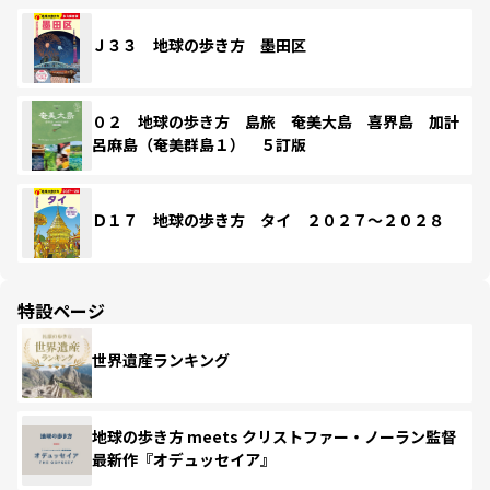
Ｊ３３ 地球の歩き方 墨田区
０２ 地球の歩き方 島旅 奄美大島 喜界島 加計
呂麻島（奄美群島１） ５訂版
Ｄ１７ 地球の歩き方 タイ ２０２７～２０２８
特設ページ
世界遺産ランキング
地球の歩き方 meets クリストファー・ノーラン監督
最新作『オデュッセイア』