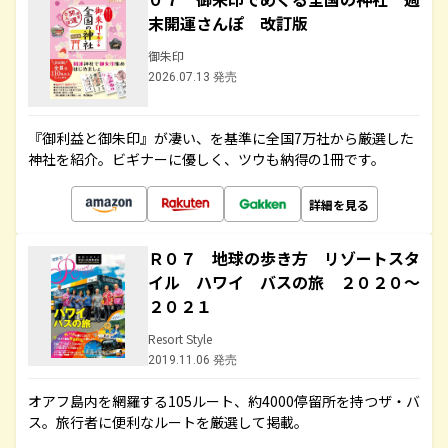
末開運さんぽ 改訂版
御朱印
2026.07.13 発売
『御利益と御朱印』が凄い、を基準に全国7万社から厳選した
神社を紹介。ビギナーに優しく、ツウも納得の1冊です。
詳細を見る
Ｒ０７ 地球の歩き方 リゾートスタ
イル ハワイ バスの旅 ２０２０～
２０２１
Resort Style
2019.11.06 発売
オアフ島内を網羅する105ルート、約4000停留所を持つザ・バ
ス。旅行者に便利なルートを厳選して掲載。