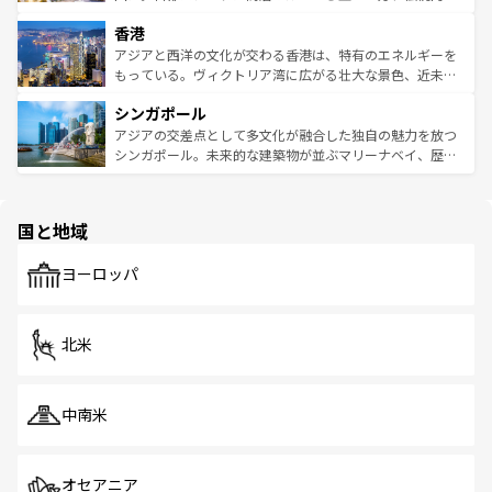
世界中の食通を魅了してやまないベトナム料理も魅力のひ
寺院や市場がいたるところに点在し、古きよき文化と現代
香港
とつ。フォーやバインミー、ベトナムコーヒーなどは、ぜ
の活気が交差している。北部ではチェンマイなどの山岳地
ひ現地で味わいたい。どの地域を訪れてもあたたかい人々
帯で自然と触れ合い、南部ではプーケットやクラビの美し
アジアと西洋の文化が交わる香港は、特有のエネルギーを
が旅行者を迎えてくれるので、きっと忘れられない旅にな
いビーチでリゾート気分を楽しむことができる。タイ料理
もっている。ヴィクトリア湾に広がる壮大な景色、近未来
るはずだ。 なお、新着のベトナム情報は
コンテンツ一覧
を
は世界的に有名で、屋台から高級レストランまで味覚を刺
的なアートスポット、そして歴史と現代が融合した町並
参照してほしい。
シンガポール
激する。気候は一年中温暖で、どの季節にも異なる楽しみ
み、どこを訪れても感動するはず。観光スポットが密集し
が待っている。親しみやすいタイの人々、仏教を中心とし
ており、効率よく見どころを回れるのも魅力。息をのむよ
アジアの交差点として多文化が融合した独自の魅力を放つ
た文化、そして多様な観光資源が、訪れる旅人を魅了し続
うな絶景から文化的な体験まで、香港を存分に楽しみ尽く
シンガポール。未来的な建築物が並ぶマリーナベイ、歴史
ける。 なお、新着のタイ情報は
コンテンツ一覧
を参照して
そう。 なお、新着の香港情報は
コンテンツ一覧
を参照して
と伝統を感じられるエスニックタウン、多数の緑豊かな公
ほしい。
ほしい。
園や自然保護区など、自然が調和した近代的な景観と文化
の多様性あふれるカラフルな町は、どこを歩いても新しい
国と地域
発見がある。さらに、治安のよさや充実した公共交通機関
も、旅行者にとっては魅力的なポイント。グルメも豊富
で、ホーカーズは地元の風情を楽しめる外せないスポット
ヨーロッパ
だ。訪れる人を飽きさせないシンガポールで、多様な魅力
を体感しよう。 なお、新着のシンガポール情報は
コンテン
ツ一覧
を参照してほしい。
北米
中南米
オセアニア