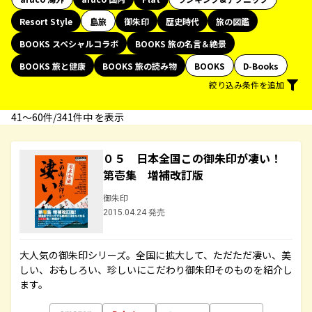
Resort Style
島旅
御朱印
歴史時代
旅の図鑑
BOOKS スペシャルコラボ
BOOKS 旅の名言＆絶景
BOOKS 旅と健康
BOOKS 旅の読み物
BOOKS
D-Books
絞り込み条件を追加
41〜60件/341件中 を表示
０５ 日本全国この御朱印が凄い！
第壱集 増補改訂版
御朱印
2015.04.24 発売
大人気の御朱印シリーズ。全国に拡大して、ただただ凄い、美
しい、おもしろい、珍しいにこだわり御朱印そのものを紹介し
ます。