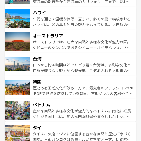
ことができる。国民の所得が高いため物価も高いが、旅行
東海岸の都市部から西海岸のカリフォルニアまで、訪れる
者向けの交通パス提供のサービスもあり、うまく活用すれ
場所ごとに異なる風景と体験が待っている。ニューヨーク
ハワイ
ば市内交通費無料で観光を楽しむこともできる。 なお、新
のような巨大都市は、観光、ショッピング、エンターテイ
着のスイス情報は
コンテンツ一覧
を参照してほしい。
ンメントが詰まった刺激的なスポットだ。一方、アメリカ
年間を通じて温暖な気候に恵まれ、多くの島で構成される
西部には大自然が広がり、グランドキャニオンやイエロー
ハワイは、どの島も独自の魅力をもっている。大自然の神
ストーン国立公園といった絶景が堪能できる。さらに、南
秘を感じたいなら、火山が生み出した壮大な景観を誇るハ
オーストラリア
部のニューオーリンズでは、音楽と美食が融合した独特の
ワイ島は見逃せない。また、定番の観光地といえばオアフ
文化が魅力。旅行者はアメリカの各地域で異なる魅力を楽
島だが、静かな自然を求めるならマウイ島やカウアイ島が
オーストラリアは、壮大な自然と多様な文化が魅力の国。
しみながら、その多様性と豊かな歴史を感じることができ
おすすめ。エメラルドグリーンに輝く海をはじめ、豊かな
シドニーのシンボルであるシドニー・オペラハウス、オー
るだろう。車でのロードトリップや列車の旅も、アメリカ
文化や歴史が息づいている。「アロハスピリット」と呼ば
ストラリア東海岸北部に広がる大サンゴ礁地帯グレートバ
ならではの贅沢な旅のスタイルだ。 なお、新着のアメリカ
台湾
れるおもてなしの心で訪れる人々を迎えてくれるハワイの
リアリーフや大陸中央部にそびえるウルル（エアーズロッ
情報は
コンテンツ一覧
を参照してほしい。
人々、おいしいローカルフードやハワイアンミュージッ
ク）、タスマニアの美しい原生林やケアンズの熱帯雨林な
日本から約４時間ほどでたどり着く台湾は、多彩な文化と
ク、伝統的なフラダンスなど、すべてがハワイの魅力を彩
ど、見どころがたくさん。また、カフェやワイン、オージ
自然が織りなす魅力的な観光地。活気あふれる大都市の台
っている。訪れるたびに新しい発見と感動が待っているハ
ービーフなどの食文化も豊かで、美味しいものであふれて
北やノスタルジックな町並みが人気な九份（ジォウフェ
ワイを、存分に味わってほしい。 なお、新着のハワイ情報
韓国
いる。アクティビティも充実しており、サーフィンやダイ
ン）、静ひつな山岳地帯である台湾東部など、都市の喧騒
は
コンテンツ一覧
を参照してほしい。
ビング、ハイキングなど、アウトドア好きにはたまらな
と山間の静けさが共存しており、訪れる人に新しい発見と
歴史ある王朝文化が残る一方で、最先端のファッションやK
い。オーストラリアの多彩な魅力を存分に味わいつくそ
驚きをもたらしてくれる。また、奥深い台湾の食文化も魅
-POPで世界を席巻している韓国。首都ソウルの宮殿や伝統
う。 なお、新着のオーストラリア情報は
コンテンツ一覧
を
力で、夜市などの屋台グルメから高級料理、ヘルシーで美
家屋が並ぶエリアでは韓国の歴史と文化に浸ることがで
参照してほしい。
ベトナム
容にもいいと評判のスイーツなど、バラエティ豊かな料理
き、地方に足を延ばせば四季折々の自然美を楽しむことが
が味わえる。 なお、新着の台湾情報は
コンテンツ一覧
を参
できる。そして、キムチや焼肉、絶品のストリートフード
豊かな自然と多様な文化が魅力的なベトナム。南北に細長
照してほしい。
まで、さまざまな韓国料理が待っている。夜には、韓国な
く伸びる国土には、広大な田園風景や青々とした山々、世
らではのナイトライフも堪能できる。あたたかいホスピタ
界遺産に登録された壮大な自然景観が点在し、都市部では
タイ
リティに包まれながら、韓国の多彩な魅力を心ゆくまで味
急速な発展と共に伝統が息づく。ハノイの古い町並みやホ
わってみてほしい。 なお、新着の韓国情報は
コンテンツ一
ーチミン市のフランス統治時代の建物も、独特の雰囲気を
タイは、東南アジアに位置する豊かな自然と歴史が息づく
覧
を参照してほしい。
醸し出している。また、バラエティの豊かさとおいしさで
国だ。首都バンコクは高層ビルが立ち並ぶ一方、伝統的な