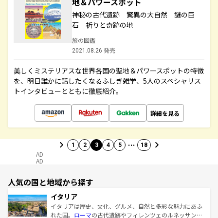
地＆パワースポット
神秘の古代遺跡 驚異の大自然 謎の巨
石 祈りと奇跡の地
旅の図鑑
2021.08.26 発売
美しくミステリアスな世界各国の聖地＆パワースポットの特徴
を、明日誰かに話したくなるふしぎ雑学、5人のスペシャリス
トインタビューとともに徹底紹介。
詳細を見る
…
1
2
3
4
5
18
AD
AD
人気の国と地域から探す
イタリア
イタリアは歴史、文化、グルメ、自然と多彩な魅力にあふ
れた国。
ローマ
の古代遺跡やフィレンツェのルネッサンス