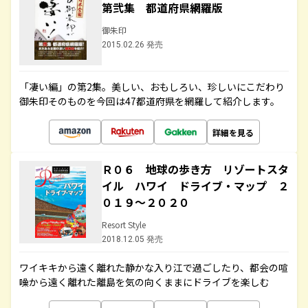
第弐集 都道府県網羅版
御朱印
2015.02.26 発売
「凄い編」の第2集。美しい、おもしろい、珍しいにこだわり
御朱印そのものを今回は47都道府県を網羅して紹介します。
詳細を見る
Ｒ０６ 地球の歩き方 リゾートスタ
イル ハワイ ドライブ・マップ ２
０１９～２０２０
Resort Style
2018.12.05 発売
ワイキキから遠く離れた静かな入り江で過ごしたり、都会の喧
噪から遠く離れた離島を気の向くままにドライブを楽しむ