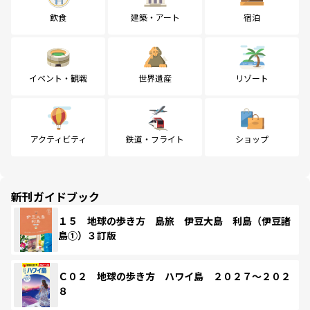
飲食
建築・アート
宿泊
イベント・観戦
世界遺産
リゾート
アクティビティ
鉄道・フライト
ショップ
新刊ガイドブック
１５ 地球の歩き方 島旅 伊豆大島 利島（伊豆諸
島①）３訂版
Ｃ０２ 地球の歩き方 ハワイ島 ２０２７～２０２
８