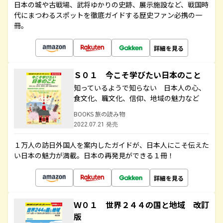
日本の城や古戦場、武将ゆかりの史跡、展示施設など、戦国時
代にまつわるスポットを徹底ガイドする歴史ファン必携の一
冊。
詳細を見る
Ｓ０１ 今こそ学びたい日本のこと
知っているようで知らない 日本人の心、
食文化、職文化、信仰、地域の魅力など
BOOKS 旅の読み物
2022.07.21 発売
１万人の訪日外国人を案内したガイドが、日本人にこそ伝えた
い日本の魅力が満載。日本の再発見ができる１冊！
詳細を見る
Ｗ０１ 世界２４４の国と地域 改訂
版