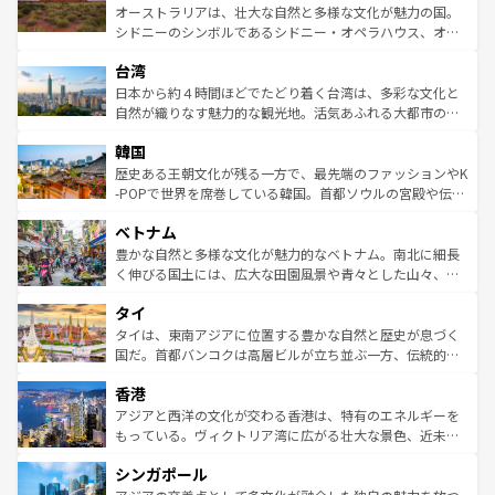
しみながら、その多様性と豊かな歴史を感じることができ
おすすめ。エメラルドグリーンに輝く海をはじめ、豊かな
オーストラリアは、壮大な自然と多様な文化が魅力の国。
るだろう。車でのロードトリップや列車の旅も、アメリカ
文化や歴史が息づいている。「アロハスピリット」と呼ば
シドニーのシンボルであるシドニー・オペラハウス、オー
ならではの贅沢な旅のスタイルだ。 なお、新着のアメリカ
れるおもてなしの心で訪れる人々を迎えてくれるハワイの
ストラリア東海岸北部に広がる大サンゴ礁地帯グレートバ
情報は
コンテンツ一覧
を参照してほしい。
人々、おいしいローカルフードやハワイアンミュージッ
台湾
リアリーフや大陸中央部にそびえるウルル（エアーズロッ
ク、伝統的なフラダンスなど、すべてがハワイの魅力を彩
ク）、タスマニアの美しい原生林やケアンズの熱帯雨林な
日本から約４時間ほどでたどり着く台湾は、多彩な文化と
っている。訪れるたびに新しい発見と感動が待っているハ
ど、見どころがたくさん。また、カフェやワイン、オージ
自然が織りなす魅力的な観光地。活気あふれる大都市の台
ワイを、存分に味わってほしい。 なお、新着のハワイ情報
ービーフなどの食文化も豊かで、美味しいものであふれて
北やノスタルジックな町並みが人気な九份（ジォウフェ
は
コンテンツ一覧
を参照してほしい。
韓国
いる。アクティビティも充実しており、サーフィンやダイ
ン）、静ひつな山岳地帯である台湾東部など、都市の喧騒
ビング、ハイキングなど、アウトドア好きにはたまらな
と山間の静けさが共存しており、訪れる人に新しい発見と
歴史ある王朝文化が残る一方で、最先端のファッションやK
い。オーストラリアの多彩な魅力を存分に味わいつくそ
驚きをもたらしてくれる。また、奥深い台湾の食文化も魅
-POPで世界を席巻している韓国。首都ソウルの宮殿や伝統
う。 なお、新着のオーストラリア情報は
コンテンツ一覧
を
力で、夜市などの屋台グルメから高級料理、ヘルシーで美
家屋が並ぶエリアでは韓国の歴史と文化に浸ることがで
参照してほしい。
ベトナム
容にもいいと評判のスイーツなど、バラエティ豊かな料理
き、地方に足を延ばせば四季折々の自然美を楽しむことが
が味わえる。 なお、新着の台湾情報は
コンテンツ一覧
を参
できる。そして、キムチや焼肉、絶品のストリートフード
豊かな自然と多様な文化が魅力的なベトナム。南北に細長
照してほしい。
まで、さまざまな韓国料理が待っている。夜には、韓国な
く伸びる国土には、広大な田園風景や青々とした山々、世
らではのナイトライフも堪能できる。あたたかいホスピタ
界遺産に登録された壮大な自然景観が点在し、都市部では
タイ
リティに包まれながら、韓国の多彩な魅力を心ゆくまで味
急速な発展と共に伝統が息づく。ハノイの古い町並みやホ
わってみてほしい。 なお、新着の韓国情報は
コンテンツ一
ーチミン市のフランス統治時代の建物も、独特の雰囲気を
タイは、東南アジアに位置する豊かな自然と歴史が息づく
覧
を参照してほしい。
醸し出している。また、バラエティの豊かさとおいしさで
国だ。首都バンコクは高層ビルが立ち並ぶ一方、伝統的な
世界中の食通を魅了してやまないベトナム料理も魅力のひ
寺院や市場がいたるところに点在し、古きよき文化と現代
香港
とつ。フォーやバインミー、ベトナムコーヒーなどは、ぜ
の活気が交差している。北部ではチェンマイなどの山岳地
ひ現地で味わいたい。どの地域を訪れてもあたたかい人々
帯で自然と触れ合い、南部ではプーケットやクラビの美し
アジアと西洋の文化が交わる香港は、特有のエネルギーを
が旅行者を迎えてくれるので、きっと忘れられない旅にな
いビーチでリゾート気分を楽しむことができる。タイ料理
もっている。ヴィクトリア湾に広がる壮大な景色、近未来
るはずだ。 なお、新着のベトナム情報は
コンテンツ一覧
を
は世界的に有名で、屋台から高級レストランまで味覚を刺
的なアートスポット、そして歴史と現代が融合した町並
参照してほしい。
シンガポール
激する。気候は一年中温暖で、どの季節にも異なる楽しみ
み、どこを訪れても感動するはず。観光スポットが密集し
が待っている。親しみやすいタイの人々、仏教を中心とし
ており、効率よく見どころを回れるのも魅力。息をのむよ