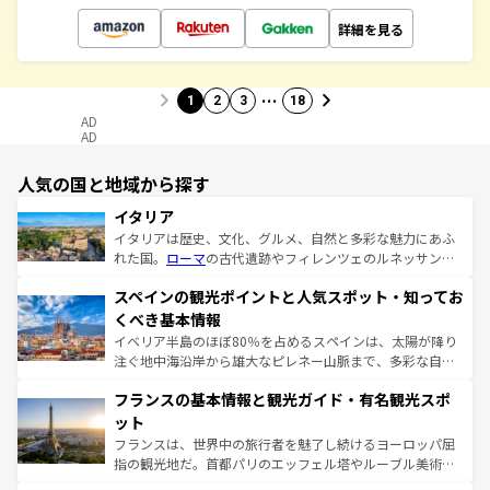
詳細を見る
…
1
2
3
18
AD
AD
人気の国と地域から探す
イタリア
イタリアは歴史、文化、グルメ、自然と多彩な魅力にあふ
れた国。
ローマ
の古代遺跡やフィレンツェのルネッサンス
美術、ヴェネツィアの運河など、歴史あるスポットはもち
スペインの観光ポイントと人気スポット・知ってお
ろん、トスカーナの美しい田園風景やアマルフィ海岸の絶
景など、自然景観も見逃せない。観光の合間には、本場の
くべき基本情報
ピザやパスタなど、絶品のイタリア料理を堪能することも
イベリア半島のほぼ80％を占めるスペインは、太陽が降り
できる。朝目覚めてから夜眠るまで、すべての瞬間を楽し
注ぐ地中海沿岸から雄大なピレネー山脈まで、多彩な自然
ませてくれるイタリアで、忘れられない旅をしてみよう！
と文化が詰まったヨーロッパ屈指の旅行先だ。多様な地域
なお、新着のイタリア情報は
コンテンツ一覧
を参照してほ
フランスの基本情報と観光ガイド・有名観光スポ
文化が根付くこの国では、情熱的なフラメンコ、熱気あふ
しい。
れる闘牛、そして美味しいタパスが生活の一部となってい
ット
る。首都マドリードの洗練された雰囲気や、バルセロナの
フランスは、世界中の旅行者を魅了し続けるヨーロッパ屈
アートに溢れた街角から、地方では古代ローマ遺跡や中世
指の観光地だ。首都パリのエッフェル塔やルーブル美術館
の城塞都市、穏やかなビーチリゾートまで多彩な表情を見
といった象徴的なスポットから、田舎町の古風な美しさま