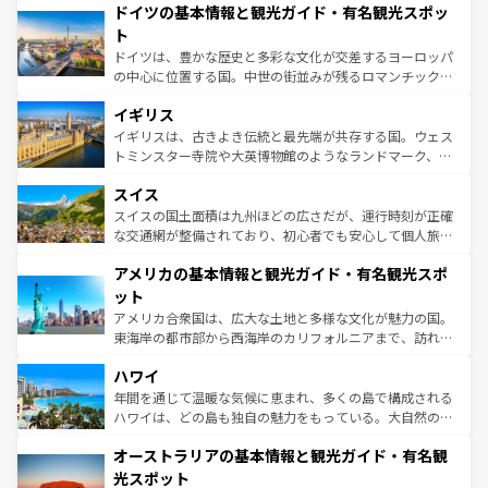
せる。地方によって風土や気候が異なるスペインはその個
ドイツの基本情報と観光ガイド・有名観光スポッ
で、幅広い魅力が詰まっている。華麗な宮殿、歴史的な大
性で訪れる人を魅了する。 なお、新着のスペイン情報は
コ
聖堂、美しいビーチ、そして豊かな自然が、訪れる者を心
ト
ンテンツ一覧
を参照してほしい。
から魅了する。また、フランスは美食の国としても知ら
ドイツは、豊かな歴史と多彩な文化が交差するヨーロッパ
れ、フランス料理はユネスコ無形文化遺産にも登録されて
の中心に位置する国。中世の街並みが残るロマンチック街
いる。シャンパンの発祥地であるランス、プロヴァンスの
道から、未来を先取りするようなモダンな都市まで多様な
香り高いラベンダー畑など、多彩な楽しみ方が可能だ。さ
イギリス
顔を持つこの国は、どこを歩いても飽きることがない。ベ
らに、パリ以外の地域にも魅力が溢れており、どの街角に
ルリンの文化的活気、バイエルン州のアルプスの絶景、そ
イギリスは、古きよき伝統と最先端が共存する国。ウェス
も豊かな歴史と文化が息づいている。パリ以外の個性あふ
してライン川沿いのワイン畑といった風景は必見。ビール
トミンスター寺院や大英博物館のようなランドマーク、歴
れる地方に足を運ぶとそれぞれで全く異なる文化を体験で
とソーセージを味わいながら地元の人と過ごす楽しい時間
史ある大学都市、美しい丘陵地帯や牧歌的な風景など、エ
きるだろう。 なお、新着のフランス情報は
コンテンツ一覧
スイス
は、お酒好きな人にはぜひ体験してほしい。 なお、新着の
リアごとに異なる魅力がある。また、優雅なアフタヌーン
を参照してほしい。
ドイツ情報は
コンテンツ一覧
を参照してほしい。
ティー、ビール好きにはたまらない英国パブ、サッカー観
スイスの国土面積は九州ほどの広さだが、運行時刻が正確
戦など、本場だからこそできる体験も豊富。イギリスを旅
な交通網が整備されており、初心者でも安心して個人旅行
して楽しみつくそう。 なお、新着のイギリス情報は
コンテ
を楽しめる。日本同様に時刻表どおりの旅が可能だ。中世
アメリカの基本情報と観光ガイド・有名観光スポ
ンツ一覧
を参照してほしい。
の建物がそのまま残る町や、スイスならではのユニークな
博物館もあり、アルプス観光だけでなく町歩きも満喫する
ット
ことができる。国民の所得が高いため物価も高いが、旅行
アメリカ合衆国は、広大な土地と多様な文化が魅力の国。
者向けの交通パス提供のサービスもあり、うまく活用すれ
東海岸の都市部から西海岸のカリフォルニアまで、訪れる
ば市内交通費無料で観光を楽しむこともできる。 なお、新
場所ごとに異なる風景と体験が待っている。ニューヨーク
着のスイス情報は
コンテンツ一覧
を参照してほしい。
ハワイ
のような巨大都市は、観光、ショッピング、エンターテイ
ンメントが詰まった刺激的なスポットだ。一方、アメリカ
年間を通じて温暖な気候に恵まれ、多くの島で構成される
西部には大自然が広がり、グランドキャニオンやイエロー
ハワイは、どの島も独自の魅力をもっている。大自然の神
ストーン国立公園といった絶景が堪能できる。さらに、南
秘を感じたいなら、火山が生み出した壮大な景観を誇るハ
オーストラリアの基本情報と観光ガイド・有名観
部のニューオーリンズでは、音楽と美食が融合した独特の
ワイ島は見逃せない。また、定番の観光地といえばオアフ
文化が魅力。旅行者はアメリカの各地域で異なる魅力を楽
島だが、静かな自然を求めるならマウイ島やカウアイ島が
光スポット