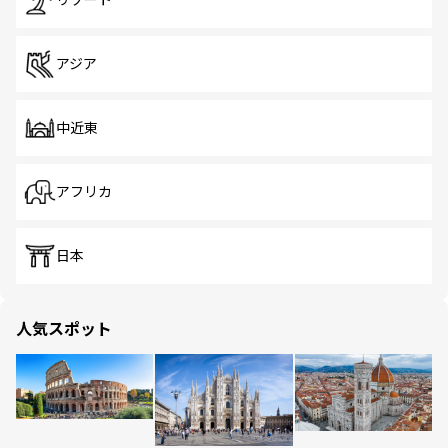
リゾート
アジア
中近東
アフリカ
日本
人気スポット