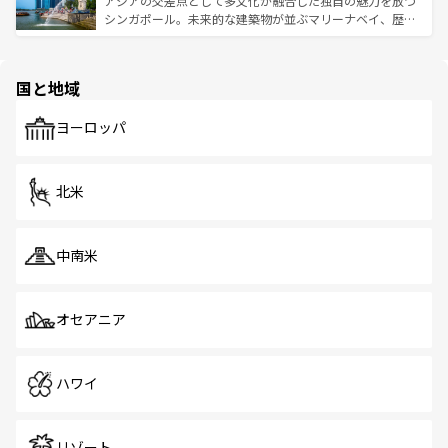
アジアの交差点として多文化が融合した独自の魅力を放つ
た文化、そして多様な観光資源が、訪れる旅人を魅了し続
うな絶景から文化的な体験まで、香港を存分に楽しみ尽く
シンガポール。未来的な建築物が並ぶマリーナベイ、歴史
ける。 なお、新着のタイ情報は
コンテンツ一覧
を参照して
そう。 なお、新着の香港情報は
コンテンツ一覧
を参照して
と伝統を感じられるエスニックタウン、多数の緑豊かな公
ほしい。
ほしい。
園や自然保護区など、自然が調和した近代的な景観と文化
の多様性あふれるカラフルな町は、どこを歩いても新しい
国と地域
発見がある。さらに、治安のよさや充実した公共交通機関
も、旅行者にとっては魅力的なポイント。グルメも豊富
で、ホーカーズは地元の風情を楽しめる外せないスポット
ヨーロッパ
だ。訪れる人を飽きさせないシンガポールで、多様な魅力
を体感しよう。 なお、新着のシンガポール情報は
コンテン
ツ一覧
を参照してほしい。
北米
中南米
オセアニア
ハワイ