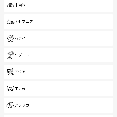
中南米
オセアニア
ハワイ
リゾート
アジア
中近東
アフリカ