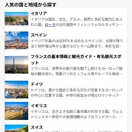
人気の国と地域から探す
イタリア
イタリアは歴史、文化、グルメ、自然と多彩な魅力にあふ
れた国。
ローマ
の古代遺跡やフィレンツェのルネッサンス
美術、ヴェネツィアの運河など、歴史あるスポットはもち
スペイン
ろん、トスカーナの美しい田園風景やアマルフィ海岸の絶
景など、自然景観も見逃せない。観光の合間には、本場の
イベリア半島のほぼ80％を占めるスペインは、太陽が降り
ピザやパスタなど、絶品のイタリア料理を堪能することも
注ぐ地中海沿岸から雄大なピレネー山脈まで、多彩な自然
できる。朝目覚めてから夜眠るまで、すべての瞬間を楽し
と文化が詰まったヨーロッパ屈指の旅行先だ。多様な地域
フランスの基本情報と観光ガイド・有名観光スポ
ませてくれるイタリアで、忘れられない旅をしてみよう！
文化が根付くこの国では、情熱的なフラメンコ、熱気あふ
なお、新着のイタリア情報は
コンテンツ一覧
を参照してほ
れる闘牛、そして美味しいタパスが生活の一部となってい
ット
しい。
る。首都マドリードの洗練された雰囲気や、バルセロナの
フランスは、世界中の旅行者を魅了し続けるヨーロッパ屈
アートに溢れた街角から、地方では古代ローマ遺跡や中世
指の観光地だ。首都パリのエッフェル塔やルーブル美術館
の城塞都市、穏やかなビーチリゾートまで多彩な表情を見
といった象徴的なスポットから、田舎町の古風な美しさま
せる。地方によって風土や気候が異なるスペインはその個
ドイツ
で、幅広い魅力が詰まっている。華麗な宮殿、歴史的な大
性で訪れる人を魅了する。 なお、新着のスペイン情報は
コ
聖堂、美しいビーチ、そして豊かな自然が、訪れる者を心
ドイツは、豊かな歴史と多彩な文化が交差するヨーロッパ
ンテンツ一覧
を参照してほしい。
から魅了する。また、フランスは美食の国としても知ら
の中心に位置する国。中世の街並みが残るロマンチック街
れ、フランス料理はユネスコ無形文化遺産にも登録されて
道から、未来を先取りするようなモダンな都市まで多様な
イギリス
いる。シャンパンの発祥地であるランス、プロヴァンスの
顔を持つこの国は、どこを歩いても飽きることがない。ベ
香り高いラベンダー畑など、多彩な楽しみ方が可能だ。さ
ルリンの文化的活気、バイエルン州のアルプスの絶景、そ
イギリスは、古きよき伝統と最先端が共存する国。ウェス
らに、パリ以外の地域にも魅力が溢れており、どの街角に
してライン川沿いのワイン畑といった風景は必見。ビール
トミンスター寺院や大英博物館のようなランドマーク、歴
も豊かな歴史と文化が息づいている。パリ以外の個性あふ
とソーセージを味わいながら地元の人と過ごす楽しい時間
史ある大学都市、美しい丘陵地帯や牧歌的な風景など、エ
れる地方に足を運ぶとそれぞれで全く異なる文化を体験で
スイス
は、お酒好きな人にはぜひ体験してほしい。 なお、新着の
リアごとに異なる魅力がある。また、優雅なアフタヌーン
きるだろう。 なお、新着のフランス情報は
コンテンツ一覧