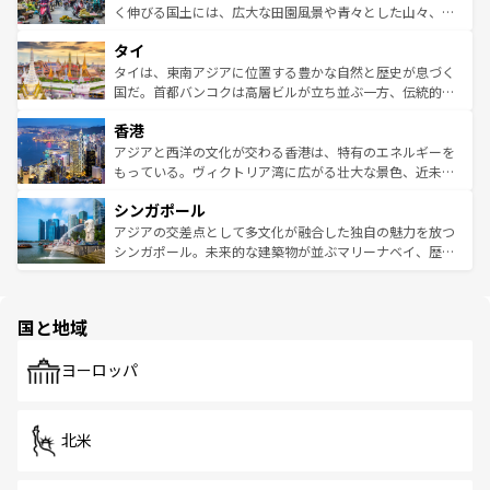
照してほしい。
まで、さまざまな韓国料理が待っている。夜には、韓国な
く伸びる国土には、広大な田園風景や青々とした山々、世
らではのナイトライフも堪能できる。あたたかいホスピタ
界遺産に登録された壮大な自然景観が点在し、都市部では
タイ
リティに包まれながら、韓国の多彩な魅力を心ゆくまで味
急速な発展と共に伝統が息づく。ハノイの古い町並みやホ
わってみてほしい。 なお、新着の韓国情報は
コンテンツ一
ーチミン市のフランス統治時代の建物も、独特の雰囲気を
タイは、東南アジアに位置する豊かな自然と歴史が息づく
覧
を参照してほしい。
醸し出している。また、バラエティの豊かさとおいしさで
国だ。首都バンコクは高層ビルが立ち並ぶ一方、伝統的な
世界中の食通を魅了してやまないベトナム料理も魅力のひ
寺院や市場がいたるところに点在し、古きよき文化と現代
香港
とつ。フォーやバインミー、ベトナムコーヒーなどは、ぜ
の活気が交差している。北部ではチェンマイなどの山岳地
ひ現地で味わいたい。どの地域を訪れてもあたたかい人々
帯で自然と触れ合い、南部ではプーケットやクラビの美し
アジアと西洋の文化が交わる香港は、特有のエネルギーを
が旅行者を迎えてくれるので、きっと忘れられない旅にな
いビーチでリゾート気分を楽しむことができる。タイ料理
もっている。ヴィクトリア湾に広がる壮大な景色、近未来
るはずだ。 なお、新着のベトナム情報は
コンテンツ一覧
を
は世界的に有名で、屋台から高級レストランまで味覚を刺
的なアートスポット、そして歴史と現代が融合した町並
参照してほしい。
シンガポール
激する。気候は一年中温暖で、どの季節にも異なる楽しみ
み、どこを訪れても感動するはず。観光スポットが密集し
が待っている。親しみやすいタイの人々、仏教を中心とし
ており、効率よく見どころを回れるのも魅力。息をのむよ
アジアの交差点として多文化が融合した独自の魅力を放つ
た文化、そして多様な観光資源が、訪れる旅人を魅了し続
うな絶景から文化的な体験まで、香港を存分に楽しみ尽く
シンガポール。未来的な建築物が並ぶマリーナベイ、歴史
ける。 なお、新着のタイ情報は
コンテンツ一覧
を参照して
そう。 なお、新着の香港情報は
コンテンツ一覧
を参照して
と伝統を感じられるエスニックタウン、多数の緑豊かな公
ほしい。
ほしい。
園や自然保護区など、自然が調和した近代的な景観と文化
の多様性あふれるカラフルな町は、どこを歩いても新しい
国と地域
発見がある。さらに、治安のよさや充実した公共交通機関
も、旅行者にとっては魅力的なポイント。グルメも豊富
で、ホーカーズは地元の風情を楽しめる外せないスポット
ヨーロッパ
だ。訪れる人を飽きさせないシンガポールで、多様な魅力
を体感しよう。 なお、新着のシンガポール情報は
コンテン
ツ一覧
を参照してほしい。
北米