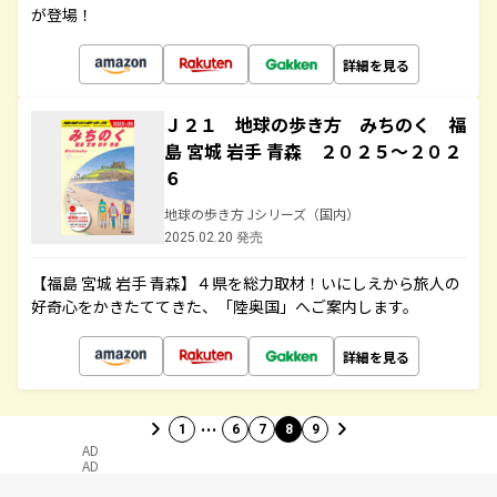
が登場！
詳細を見る
Ｊ２１ 地球の歩き方 みちのく 福
島 宮城 岩手 青森 ２０２５～２０２
６
地球の歩き方 Jシリーズ（国内）
2025.02.20 発売
【福島 宮城 岩手 青森】４県を総力取材！いにしえから旅人の
好奇心をかきたててきた、「陸奥国」へご案内します。
詳細を見る
…
1
6
7
8
9
AD
AD