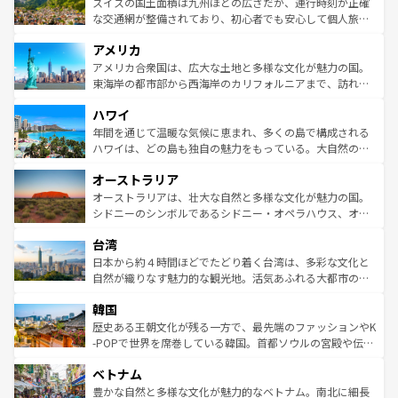
ドイツ情報は
コンテンツ一覧
を参照してほしい。
ティー、ビール好きにはたまらない英国パブ、サッカー観
スイスの国土面積は九州ほどの広さだが、運行時刻が正確
を参照してほしい。
戦など、本場だからこそできる体験も豊富。イギリスを旅
な交通網が整備されており、初心者でも安心して個人旅行
して楽しみつくそう。 なお、新着のイギリス情報は
コンテ
を楽しめる。日本同様に時刻表どおりの旅が可能だ。中世
アメリカ
ンツ一覧
を参照してほしい。
の建物がそのまま残る町や、スイスならではのユニークな
博物館もあり、アルプス観光だけでなく町歩きも満喫する
アメリカ合衆国は、広大な土地と多様な文化が魅力の国。
ことができる。国民の所得が高いため物価も高いが、旅行
東海岸の都市部から西海岸のカリフォルニアまで、訪れる
者向けの交通パス提供のサービスもあり、うまく活用すれ
場所ごとに異なる風景と体験が待っている。ニューヨーク
ハワイ
ば市内交通費無料で観光を楽しむこともできる。 なお、新
のような巨大都市は、観光、ショッピング、エンターテイ
着のスイス情報は
コンテンツ一覧
を参照してほしい。
ンメントが詰まった刺激的なスポットだ。一方、アメリカ
年間を通じて温暖な気候に恵まれ、多くの島で構成される
西部には大自然が広がり、グランドキャニオンやイエロー
ハワイは、どの島も独自の魅力をもっている。大自然の神
ストーン国立公園といった絶景が堪能できる。さらに、南
秘を感じたいなら、火山が生み出した壮大な景観を誇るハ
オーストラリア
部のニューオーリンズでは、音楽と美食が融合した独特の
ワイ島は見逃せない。また、定番の観光地といえばオアフ
文化が魅力。旅行者はアメリカの各地域で異なる魅力を楽
島だが、静かな自然を求めるならマウイ島やカウアイ島が
オーストラリアは、壮大な自然と多様な文化が魅力の国。
しみながら、その多様性と豊かな歴史を感じることができ
おすすめ。エメラルドグリーンに輝く海をはじめ、豊かな
シドニーのシンボルであるシドニー・オペラハウス、オー
るだろう。車でのロードトリップや列車の旅も、アメリカ
文化や歴史が息づいている。「アロハスピリット」と呼ば
ストラリア東海岸北部に広がる大サンゴ礁地帯グレートバ
ならではの贅沢な旅のスタイルだ。 なお、新着のアメリカ
台湾
れるおもてなしの心で訪れる人々を迎えてくれるハワイの
リアリーフや大陸中央部にそびえるウルル（エアーズロッ
情報は
コンテンツ一覧
を参照してほしい。
人々、おいしいローカルフードやハワイアンミュージッ
ク）、タスマニアの美しい原生林やケアンズの熱帯雨林な
日本から約４時間ほどでたどり着く台湾は、多彩な文化と
ク、伝統的なフラダンスなど、すべてがハワイの魅力を彩
ど、見どころがたくさん。また、カフェやワイン、オージ
自然が織りなす魅力的な観光地。活気あふれる大都市の台
っている。訪れるたびに新しい発見と感動が待っているハ
ービーフなどの食文化も豊かで、美味しいものであふれて
北やノスタルジックな町並みが人気な九份（ジォウフェ
ワイを、存分に味わってほしい。 なお、新着のハワイ情報
韓国
いる。アクティビティも充実しており、サーフィンやダイ
ン）、静ひつな山岳地帯である台湾東部など、都市の喧騒
は
コンテンツ一覧
を参照してほしい。
ビング、ハイキングなど、アウトドア好きにはたまらな
と山間の静けさが共存しており、訪れる人に新しい発見と
歴史ある王朝文化が残る一方で、最先端のファッションやK
い。オーストラリアの多彩な魅力を存分に味わいつくそ
驚きをもたらしてくれる。また、奥深い台湾の食文化も魅
-POPで世界を席巻している韓国。首都ソウルの宮殿や伝統
う。 なお、新着のオーストラリア情報は
コンテンツ一覧
を
力で、夜市などの屋台グルメから高級料理、ヘルシーで美
家屋が並ぶエリアでは韓国の歴史と文化に浸ることがで
参照してほしい。
ベトナム
容にもいいと評判のスイーツなど、バラエティ豊かな料理
き、地方に足を延ばせば四季折々の自然美を楽しむことが
が味わえる。 なお、新着の台湾情報は
コンテンツ一覧
を参
できる。そして、キムチや焼肉、絶品のストリートフード
豊かな自然と多様な文化が魅力的なベトナム。南北に細長