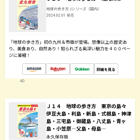
地球の歩き方 Jシリーズ（国内）
2024.02.01 発売
「地球の歩き方」初の九州＆市版が登場。想像以上の歴史あ
り、美食あり、自然あり！知られざる奥深い魅力を４００ペー
ジに凝縮！
詳細を見る
AD
Ｊ１４ 地球の歩き方 東京の島々
伊豆大島・利島・新島・式根島・神津
島・三宅島・御蔵島・八丈島・青ヶ
島・小笠原―父島・母島―
永久保存版