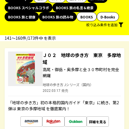
BOOKS スペシャルコラボ
BOOKS 旅の名言＆絶景
BOOKS 旅と健康
BOOKS 旅の読み物
BOOKS
D-Books
絞り込み条件を追加
141〜160件/173件中 を表示
Ｊ０２ 地球の歩き方 東京 多摩地
域
高尾・御岳・奥多摩と全３０市町村を完全
網羅
地球の歩き方 Jシリーズ（国内）
2022.03.17 発売
「地球の歩き方」初の本格的国内ガイド「東京」に続き、第2
弾は 東京の多摩地域 を徹底案内！
詳細を見る