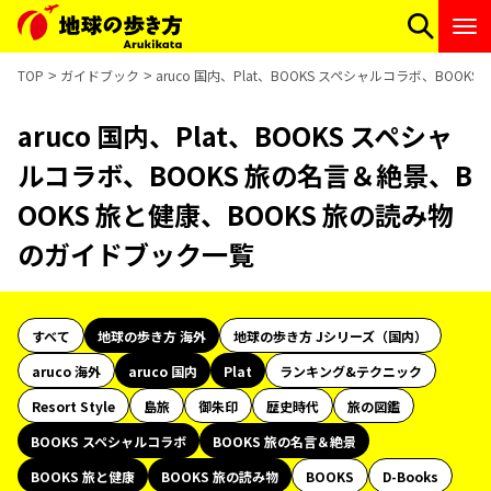
TOP
ガイドブック
aruco 国内、Plat、BOOKS スペシャルコラボ、BO
aruco 国内、Plat、BOOKS スペシャ
ルコラボ、BOOKS 旅の名言＆絶景、B
OOKS 旅と健康、BOOKS 旅の読み物
のガイドブック一覧
すべて
地球の歩き方 海外
地球の歩き方 Jシリーズ（国内）
aruco 海外
aruco 国内
Plat
ランキング&テクニック
Resort Style
島旅
御朱印
歴史時代
旅の図鑑
BOOKS スペシャルコラボ
BOOKS 旅の名言＆絶景
BOOKS 旅と健康
BOOKS 旅の読み物
BOOKS
D-Books