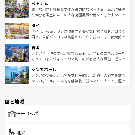
参照してほしい。
ベトナム
容にもいいと評判のスイーツなど、バラエティ豊かな料理
き、地方に足を延ばせば四季折々の自然美を楽しむことが
が味わえる。 なお、新着の台湾情報は
コンテンツ一覧
を参
できる。そして、キムチや焼肉、絶品のストリートフード
豊かな自然と多様な文化が魅力的なベトナム。南北に細長
照してほしい。
まで、さまざまな韓国料理が待っている。夜には、韓国な
く伸びる国土には、広大な田園風景や青々とした山々、世
らではのナイトライフも堪能できる。あたたかいホスピタ
界遺産に登録された壮大な自然景観が点在し、都市部では
タイ
リティに包まれながら、韓国の多彩な魅力を心ゆくまで味
急速な発展と共に伝統が息づく。ハノイの古い町並みやホ
わってみてほしい。 なお、新着の韓国情報は
コンテンツ一
ーチミン市のフランス統治時代の建物も、独特の雰囲気を
タイは、東南アジアに位置する豊かな自然と歴史が息づく
覧
を参照してほしい。
醸し出している。また、バラエティの豊かさとおいしさで
国だ。首都バンコクは高層ビルが立ち並ぶ一方、伝統的な
世界中の食通を魅了してやまないベトナム料理も魅力のひ
寺院や市場がいたるところに点在し、古きよき文化と現代
香港
とつ。フォーやバインミー、ベトナムコーヒーなどは、ぜ
の活気が交差している。北部ではチェンマイなどの山岳地
ひ現地で味わいたい。どの地域を訪れてもあたたかい人々
帯で自然と触れ合い、南部ではプーケットやクラビの美し
アジアと西洋の文化が交わる香港は、特有のエネルギーを
が旅行者を迎えてくれるので、きっと忘れられない旅にな
いビーチでリゾート気分を楽しむことができる。タイ料理
もっている。ヴィクトリア湾に広がる壮大な景色、近未来
るはずだ。 なお、新着のベトナム情報は
コンテンツ一覧
を
は世界的に有名で、屋台から高級レストランまで味覚を刺
的なアートスポット、そして歴史と現代が融合した町並
参照してほしい。
シンガポール
激する。気候は一年中温暖で、どの季節にも異なる楽しみ
み、どこを訪れても感動するはず。観光スポットが密集し
が待っている。親しみやすいタイの人々、仏教を中心とし
ており、効率よく見どころを回れるのも魅力。息をのむよ
アジアの交差点として多文化が融合した独自の魅力を放つ
た文化、そして多様な観光資源が、訪れる旅人を魅了し続
うな絶景から文化的な体験まで、香港を存分に楽しみ尽く
シンガポール。未来的な建築物が並ぶマリーナベイ、歴史
ける。 なお、新着のタイ情報は
コンテンツ一覧
を参照して
そう。 なお、新着の香港情報は
コンテンツ一覧
を参照して
と伝統を感じられるエスニックタウン、多数の緑豊かな公
ほしい。
ほしい。
園や自然保護区など、自然が調和した近代的な景観と文化
の多様性あふれるカラフルな町は、どこを歩いても新しい
国と地域
発見がある。さらに、治安のよさや充実した公共交通機関
も、旅行者にとっては魅力的なポイント。グルメも豊富
で、ホーカーズは地元の風情を楽しめる外せないスポット
ヨーロッパ
だ。訪れる人を飽きさせないシンガポールで、多様な魅力
を体感しよう。 なお、新着のシンガポール情報は
コンテン
ツ一覧
を参照してほしい。
北米