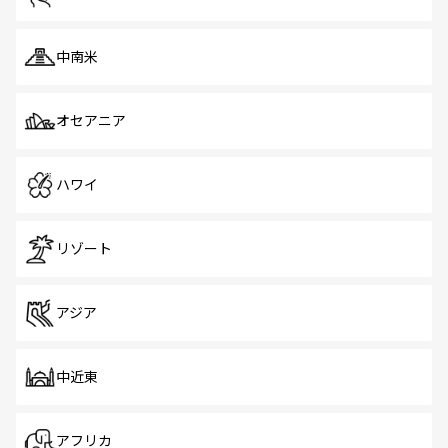
中南米
オセアニア
ハワイ
リゾート
アジア
中近東
アフリカ