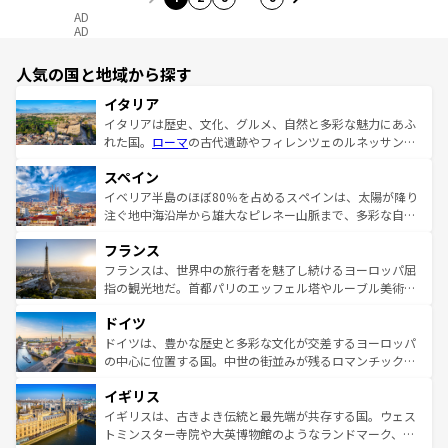
AD
AD
人気の国と地域から探す
イタリア
イタリアは歴史、文化、グルメ、自然と多彩な魅力にあふ
れた国。
ローマ
の古代遺跡やフィレンツェのルネッサンス
美術、ヴェネツィアの運河など、歴史あるスポットはもち
スペイン
ろん、トスカーナの美しい田園風景やアマルフィ海岸の絶
景など、自然景観も見逃せない。観光の合間には、本場の
イベリア半島のほぼ80％を占めるスペインは、太陽が降り
ピザやパスタなど、絶品のイタリア料理を堪能することも
注ぐ地中海沿岸から雄大なピレネー山脈まで、多彩な自然
できる。朝目覚めてから夜眠るまで、すべての瞬間を楽し
と文化が詰まったヨーロッパ屈指の旅行先だ。多様な地域
フランス
ませてくれるイタリアで、忘れられない旅をしてみよう！
文化が根付くこの国では、情熱的なフラメンコ、熱気あふ
なお、新着のイタリア情報は
コンテンツ一覧
を参照してほ
れる闘牛、そして美味しいタパスが生活の一部となってい
フランスは、世界中の旅行者を魅了し続けるヨーロッパ屈
しい。
る。首都マドリードの洗練された雰囲気や、バルセロナの
指の観光地だ。首都パリのエッフェル塔やルーブル美術館
アートに溢れた街角から、地方では古代ローマ遺跡や中世
といった象徴的なスポットから、田舎町の古風な美しさま
ドイツ
の城塞都市、穏やかなビーチリゾートまで多彩な表情を見
で、幅広い魅力が詰まっている。華麗な宮殿、歴史的な大
せる。地方によって風土や気候が異なるスペインはその個
聖堂、美しいビーチ、そして豊かな自然が、訪れる者を心
ドイツは、豊かな歴史と多彩な文化が交差するヨーロッパ
性で訪れる人を魅了する。 なお、新着のスペイン情報は
コ
から魅了する。また、フランスは美食の国としても知ら
の中心に位置する国。中世の街並みが残るロマンチック街
ンテンツ一覧
を参照してほしい。
れ、フランス料理はユネスコ無形文化遺産にも登録されて
道から、未来を先取りするようなモダンな都市まで多様な
イギリス
いる。シャンパンの発祥地であるランス、プロヴァンスの
顔を持つこの国は、どこを歩いても飽きることがない。ベ
香り高いラベンダー畑など、多彩な楽しみ方が可能だ。さ
ルリンの文化的活気、バイエルン州のアルプスの絶景、そ
イギリスは、古きよき伝統と最先端が共存する国。ウェス
らに、パリ以外の地域にも魅力が溢れており、どの街角に
してライン川沿いのワイン畑といった風景は必見。ビール
トミンスター寺院や大英博物館のようなランドマーク、歴