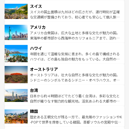
も豊かな歴史と文化が息づいている。パリ以外の個性あふ
とソーセージを味わいながら地元の人と過ごす楽しい時間
史ある大学都市、美しい丘陵地帯や牧歌的な風景など、エ
れる地方に足を運ぶとそれぞれで全く異なる文化を体験で
スイス
は、お酒好きな人にはぜひ体験してほしい。 なお、新着の
リアごとに異なる魅力がある。また、優雅なアフタヌーン
きるだろう。 なお、新着のフランス情報は
コンテンツ一覧
ドイツ情報は
コンテンツ一覧
を参照してほしい。
ティー、ビール好きにはたまらない英国パブ、サッカー観
スイスの国土面積は九州ほどの広さだが、運行時刻が正確
を参照してほしい。
戦など、本場だからこそできる体験も豊富。イギリスを旅
な交通網が整備されており、初心者でも安心して個人旅行
して楽しみつくそう。 なお、新着のイギリス情報は
コンテ
を楽しめる。日本同様に時刻表どおりの旅が可能だ。中世
アメリカ
ンツ一覧
を参照してほしい。
の建物がそのまま残る町や、スイスならではのユニークな
博物館もあり、アルプス観光だけでなく町歩きも満喫する
アメリカ合衆国は、広大な土地と多様な文化が魅力の国。
ことができる。国民の所得が高いため物価も高いが、旅行
東海岸の都市部から西海岸のカリフォルニアまで、訪れる
者向けの交通パス提供のサービスもあり、うまく活用すれ
場所ごとに異なる風景と体験が待っている。ニューヨーク
ハワイ
ば市内交通費無料で観光を楽しむこともできる。 なお、新
のような巨大都市は、観光、ショッピング、エンターテイ
着のスイス情報は
コンテンツ一覧
を参照してほしい。
ンメントが詰まった刺激的なスポットだ。一方、アメリカ
年間を通じて温暖な気候に恵まれ、多くの島で構成される
西部には大自然が広がり、グランドキャニオンやイエロー
ハワイは、どの島も独自の魅力をもっている。大自然の神
ストーン国立公園といった絶景が堪能できる。さらに、南
秘を感じたいなら、火山が生み出した壮大な景観を誇るハ
オーストラリア
部のニューオーリンズでは、音楽と美食が融合した独特の
ワイ島は見逃せない。また、定番の観光地といえばオアフ
文化が魅力。旅行者はアメリカの各地域で異なる魅力を楽
島だが、静かな自然を求めるならマウイ島やカウアイ島が
オーストラリアは、壮大な自然と多様な文化が魅力の国。
しみながら、その多様性と豊かな歴史を感じることができ
おすすめ。エメラルドグリーンに輝く海をはじめ、豊かな
シドニーのシンボルであるシドニー・オペラハウス、オー
るだろう。車でのロードトリップや列車の旅も、アメリカ
文化や歴史が息づいている。「アロハスピリット」と呼ば
ストラリア東海岸北部に広がる大サンゴ礁地帯グレートバ
ならではの贅沢な旅のスタイルだ。 なお、新着のアメリカ
台湾
れるおもてなしの心で訪れる人々を迎えてくれるハワイの
リアリーフや大陸中央部にそびえるウルル（エアーズロッ
情報は
コンテンツ一覧
を参照してほしい。
人々、おいしいローカルフードやハワイアンミュージッ
ク）、タスマニアの美しい原生林やケアンズの熱帯雨林な
日本から約４時間ほどでたどり着く台湾は、多彩な文化と
ク、伝統的なフラダンスなど、すべてがハワイの魅力を彩
ど、見どころがたくさん。また、カフェやワイン、オージ
自然が織りなす魅力的な観光地。活気あふれる大都市の台
っている。訪れるたびに新しい発見と感動が待っているハ
ービーフなどの食文化も豊かで、美味しいものであふれて
北やノスタルジックな町並みが人気な九份（ジォウフェ
ワイを、存分に味わってほしい。 なお、新着のハワイ情報
韓国
いる。アクティビティも充実しており、サーフィンやダイ
ン）、静ひつな山岳地帯である台湾東部など、都市の喧騒
は
コンテンツ一覧
を参照してほしい。
ビング、ハイキングなど、アウトドア好きにはたまらな
と山間の静けさが共存しており、訪れる人に新しい発見と
歴史ある王朝文化が残る一方で、最先端のファッションやK
い。オーストラリアの多彩な魅力を存分に味わいつくそ
驚きをもたらしてくれる。また、奥深い台湾の食文化も魅
-POPで世界を席巻している韓国。首都ソウルの宮殿や伝統
う。 なお、新着のオーストラリア情報は
コンテンツ一覧
を
力で、夜市などの屋台グルメから高級料理、ヘルシーで美
家屋が並ぶエリアでは韓国の歴史と文化に浸ることがで