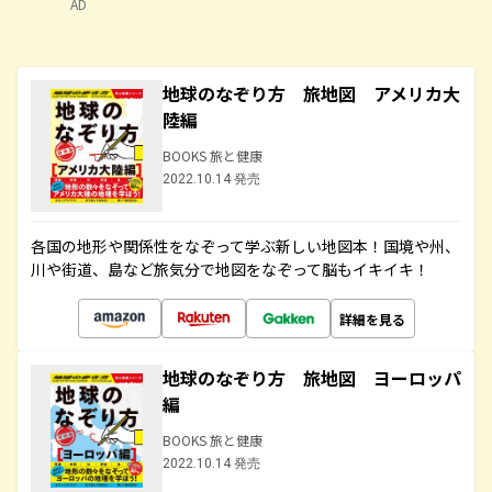
AD
地球のなぞり方 旅地図 アメリカ大
陸編
BOOKS 旅と健康
2022.10.14 発売
各国の地形や関係性をなぞって学ぶ新しい地図本！国境や州、
川や街道、島など旅気分で地図をなぞって脳もイキイキ！
詳細を見る
地球のなぞり方 旅地図 ヨーロッパ
編
BOOKS 旅と健康
2022.10.14 発売