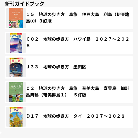
新刊ガイドブック
１５ 地球の歩き方 島旅 伊豆大島 利島（伊豆諸
島①）３訂版
Ｃ０２ 地球の歩き方 ハワイ島 ２０２７～２０２
８
Ｊ３３ 地球の歩き方 墨田区
０２ 地球の歩き方 島旅 奄美大島 喜界島 加計
呂麻島（奄美群島１） ５訂版
Ｄ１７ 地球の歩き方 タイ ２０２７～２０２８