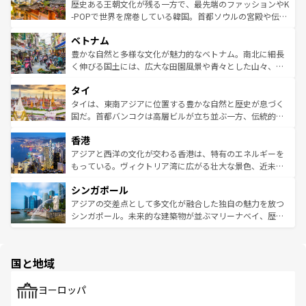
は
コンテンツ一覧
を参照してほしい。
ビング、ハイキングなど、アウトドア好きにはたまらな
と山間の静けさが共存しており、訪れる人に新しい発見と
歴史ある王朝文化が残る一方で、最先端のファッションやK
い。オーストラリアの多彩な魅力を存分に味わいつくそ
驚きをもたらしてくれる。また、奥深い台湾の食文化も魅
-POPで世界を席巻している韓国。首都ソウルの宮殿や伝統
う。 なお、新着のオーストラリア情報は
コンテンツ一覧
を
力で、夜市などの屋台グルメから高級料理、ヘルシーで美
家屋が並ぶエリアでは韓国の歴史と文化に浸ることがで
参照してほしい。
ベトナム
容にもいいと評判のスイーツなど、バラエティ豊かな料理
き、地方に足を延ばせば四季折々の自然美を楽しむことが
が味わえる。 なお、新着の台湾情報は
コンテンツ一覧
を参
できる。そして、キムチや焼肉、絶品のストリートフード
豊かな自然と多様な文化が魅力的なベトナム。南北に細長
照してほしい。
まで、さまざまな韓国料理が待っている。夜には、韓国な
く伸びる国土には、広大な田園風景や青々とした山々、世
らではのナイトライフも堪能できる。あたたかいホスピタ
界遺産に登録された壮大な自然景観が点在し、都市部では
タイ
リティに包まれながら、韓国の多彩な魅力を心ゆくまで味
急速な発展と共に伝統が息づく。ハノイの古い町並みやホ
わってみてほしい。 なお、新着の韓国情報は
コンテンツ一
ーチミン市のフランス統治時代の建物も、独特の雰囲気を
タイは、東南アジアに位置する豊かな自然と歴史が息づく
覧
を参照してほしい。
醸し出している。また、バラエティの豊かさとおいしさで
国だ。首都バンコクは高層ビルが立ち並ぶ一方、伝統的な
世界中の食通を魅了してやまないベトナム料理も魅力のひ
寺院や市場がいたるところに点在し、古きよき文化と現代
香港
とつ。フォーやバインミー、ベトナムコーヒーなどは、ぜ
の活気が交差している。北部ではチェンマイなどの山岳地
ひ現地で味わいたい。どの地域を訪れてもあたたかい人々
帯で自然と触れ合い、南部ではプーケットやクラビの美し
アジアと西洋の文化が交わる香港は、特有のエネルギーを
が旅行者を迎えてくれるので、きっと忘れられない旅にな
いビーチでリゾート気分を楽しむことができる。タイ料理
もっている。ヴィクトリア湾に広がる壮大な景色、近未来
るはずだ。 なお、新着のベトナム情報は
コンテンツ一覧
を
は世界的に有名で、屋台から高級レストランまで味覚を刺
的なアートスポット、そして歴史と現代が融合した町並
参照してほしい。
シンガポール
激する。気候は一年中温暖で、どの季節にも異なる楽しみ
み、どこを訪れても感動するはず。観光スポットが密集し
が待っている。親しみやすいタイの人々、仏教を中心とし
ており、効率よく見どころを回れるのも魅力。息をのむよ
アジアの交差点として多文化が融合した独自の魅力を放つ
た文化、そして多様な観光資源が、訪れる旅人を魅了し続
うな絶景から文化的な体験まで、香港を存分に楽しみ尽く
シンガポール。未来的な建築物が並ぶマリーナベイ、歴史
ける。 なお、新着のタイ情報は
コンテンツ一覧
を参照して
そう。 なお、新着の香港情報は
コンテンツ一覧
を参照して
と伝統を感じられるエスニックタウン、多数の緑豊かな公
ほしい。
ほしい。
園や自然保護区など、自然が調和した近代的な景観と文化
の多様性あふれるカラフルな町は、どこを歩いても新しい
国と地域
発見がある。さらに、治安のよさや充実した公共交通機関
も、旅行者にとっては魅力的なポイント。グルメも豊富
で、ホーカーズは地元の風情を楽しめる外せないスポット
ヨーロッパ
だ。訪れる人を飽きさせないシンガポールで、多様な魅力