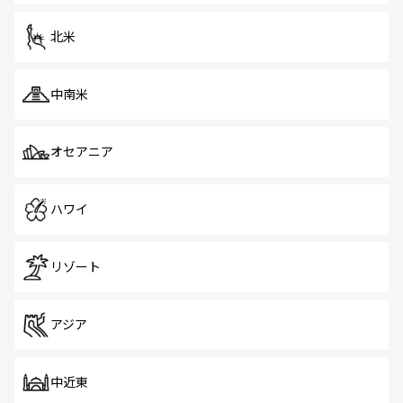
を体感しよう。 なお、新着のシンガポール情報は
コンテン
ツ一覧
を参照してほしい。
北米
中南米
オセアニア
ハワイ
リゾート
アジア
中近東