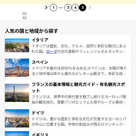
…
1
3
4
5
AD
AD
人気の国と地域から探す
イタリア
イタリアは歴史、文化、グルメ、自然と多彩な魅力にあふ
れた国。
ローマ
の古代遺跡やフィレンツェのルネッサンス
美術、ヴェネツィアの運河など、歴史あるスポットはもち
スペイン
ろん、トスカーナの美しい田園風景やアマルフィ海岸の絶
景など、自然景観も見逃せない。観光の合間には、本場の
イベリア半島のほぼ80％を占めるスペインは、太陽が降り
ピザやパスタなど、絶品のイタリア料理を堪能することも
注ぐ地中海沿岸から雄大なピレネー山脈まで、多彩な自然
できる。朝目覚めてから夜眠るまで、すべての瞬間を楽し
と文化が詰まったヨーロッパ屈指の旅行先だ。多様な地域
フランスの基本情報と観光ガイド・有名観光スポ
ませてくれるイタリアで、忘れられない旅をしてみよう！
文化が根付くこの国では、情熱的なフラメンコ、熱気あふ
なお、新着のイタリア情報は
コンテンツ一覧
を参照してほ
れる闘牛、そして美味しいタパスが生活の一部となってい
ット
しい。
る。首都マドリードの洗練された雰囲気や、バルセロナの
フランスは、世界中の旅行者を魅了し続けるヨーロッパ屈
アートに溢れた街角から、地方では古代ローマ遺跡や中世
指の観光地だ。首都パリのエッフェル塔やルーブル美術館
の城塞都市、穏やかなビーチリゾートまで多彩な表情を見
といった象徴的なスポットから、田舎町の古風な美しさま
せる。地方によって風土や気候が異なるスペインはその個
ドイツ
で、幅広い魅力が詰まっている。華麗な宮殿、歴史的な大
性で訪れる人を魅了する。 なお、新着のスペイン情報は
コ
聖堂、美しいビーチ、そして豊かな自然が、訪れる者を心
ドイツは、豊かな歴史と多彩な文化が交差するヨーロッパ
ンテンツ一覧
を参照してほしい。
から魅了する。また、フランスは美食の国としても知ら
の中心に位置する国。中世の街並みが残るロマンチック街
れ、フランス料理はユネスコ無形文化遺産にも登録されて
道から、未来を先取りするようなモダンな都市まで多様な
イギリス
いる。シャンパンの発祥地であるランス、プロヴァンスの
顔を持つこの国は、どこを歩いても飽きることがない。ベ