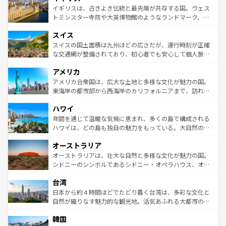
香り高いラベンダー畑など、多彩な楽しみ方が可能だ。さ
ルリンの文化的活気、バイエルン州のアルプスの絶景、そ
イギリスは、古きよき伝統と最先端が共存する国。ウェス
らに、パリ以外の地域にも魅力が溢れており、どの街角に
してライン川沿いのワイン畑といった風景は必見。ビール
トミンスター寺院や大英博物館のようなランドマーク、歴
も豊かな歴史と文化が息づいている。パリ以外の個性あふ
とソーセージを味わいながら地元の人と過ごす楽しい時間
史ある大学都市、美しい丘陵地帯や牧歌的な風景など、エ
れる地方に足を運ぶとそれぞれで全く異なる文化を体験で
スイス
は、お酒好きな人にはぜひ体験してほしい。 なお、新着の
リアごとに異なる魅力がある。また、優雅なアフタヌーン
きるだろう。 なお、新着のフランス情報は
コンテンツ一覧
ドイツ情報は
コンテンツ一覧
を参照してほしい。
ティー、ビール好きにはたまらない英国パブ、サッカー観
スイスの国土面積は九州ほどの広さだが、運行時刻が正確
を参照してほしい。
戦など、本場だからこそできる体験も豊富。イギリスを旅
な交通網が整備されており、初心者でも安心して個人旅行
して楽しみつくそう。 なお、新着のイギリス情報は
コンテ
を楽しめる。日本同様に時刻表どおりの旅が可能だ。中世
アメリカ
ンツ一覧
を参照してほしい。
の建物がそのまま残る町や、スイスならではのユニークな
博物館もあり、アルプス観光だけでなく町歩きも満喫する
アメリカ合衆国は、広大な土地と多様な文化が魅力の国。
ことができる。国民の所得が高いため物価も高いが、旅行
東海岸の都市部から西海岸のカリフォルニアまで、訪れる
者向けの交通パス提供のサービスもあり、うまく活用すれ
場所ごとに異なる風景と体験が待っている。ニューヨーク
ハワイ
ば市内交通費無料で観光を楽しむこともできる。 なお、新
のような巨大都市は、観光、ショッピング、エンターテイ
着のスイス情報は
コンテンツ一覧
を参照してほしい。
ンメントが詰まった刺激的なスポットだ。一方、アメリカ
年間を通じて温暖な気候に恵まれ、多くの島で構成される
西部には大自然が広がり、グランドキャニオンやイエロー
ハワイは、どの島も独自の魅力をもっている。大自然の神
ストーン国立公園といった絶景が堪能できる。さらに、南
秘を感じたいなら、火山が生み出した壮大な景観を誇るハ
オーストラリア
部のニューオーリンズでは、音楽と美食が融合した独特の
ワイ島は見逃せない。また、定番の観光地といえばオアフ
文化が魅力。旅行者はアメリカの各地域で異なる魅力を楽
島だが、静かな自然を求めるならマウイ島やカウアイ島が
オーストラリアは、壮大な自然と多様な文化が魅力の国。
しみながら、その多様性と豊かな歴史を感じることができ
おすすめ。エメラルドグリーンに輝く海をはじめ、豊かな
シドニーのシンボルであるシドニー・オペラハウス、オー
るだろう。車でのロードトリップや列車の旅も、アメリカ
文化や歴史が息づいている。「アロハスピリット」と呼ば
ストラリア東海岸北部に広がる大サンゴ礁地帯グレートバ
ならではの贅沢な旅のスタイルだ。 なお、新着のアメリカ
台湾
れるおもてなしの心で訪れる人々を迎えてくれるハワイの
リアリーフや大陸中央部にそびえるウルル（エアーズロッ
情報は
コンテンツ一覧
を参照してほしい。
人々、おいしいローカルフードやハワイアンミュージッ
ク）、タスマニアの美しい原生林やケアンズの熱帯雨林な
日本から約４時間ほどでたどり着く台湾は、多彩な文化と
ク、伝統的なフラダンスなど、すべてがハワイの魅力を彩
ど、見どころがたくさん。また、カフェやワイン、オージ
自然が織りなす魅力的な観光地。活気あふれる大都市の台
っている。訪れるたびに新しい発見と感動が待っているハ
ービーフなどの食文化も豊かで、美味しいものであふれて
北やノスタルジックな町並みが人気な九份（ジォウフェ
ワイを、存分に味わってほしい。 なお、新着のハワイ情報
韓国
いる。アクティビティも充実しており、サーフィンやダイ
ン）、静ひつな山岳地帯である台湾東部など、都市の喧騒