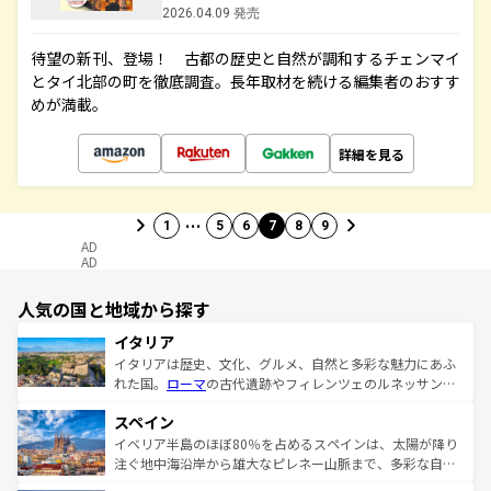
2026.04.09 発売
待望の新刊、登場！ 古都の歴史と自然が調和するチェンマイ
とタイ北部の町を徹底調査。長年取材を続ける編集者のおすす
めが満載。
詳細を見る
…
1
5
6
7
8
9
AD
AD
人気の国と地域から探す
イタリア
イタリアは歴史、文化、グルメ、自然と多彩な魅力にあふ
れた国。
ローマ
の古代遺跡やフィレンツェのルネッサンス
美術、ヴェネツィアの運河など、歴史あるスポットはもち
スペイン
ろん、トスカーナの美しい田園風景やアマルフィ海岸の絶
景など、自然景観も見逃せない。観光の合間には、本場の
イベリア半島のほぼ80％を占めるスペインは、太陽が降り
ピザやパスタなど、絶品のイタリア料理を堪能することも
注ぐ地中海沿岸から雄大なピレネー山脈まで、多彩な自然
できる。朝目覚めてから夜眠るまで、すべての瞬間を楽し
と文化が詰まったヨーロッパ屈指の旅行先だ。多様な地域