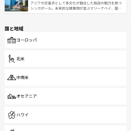
が待っている。親しみやすいタイの人々、仏教を中心とし
ており、効率よく見どころを回れるのも魅力。息をのむよ
アジアの交差点として多文化が融合した独自の魅力を放つ
た文化、そして多様な観光資源が、訪れる旅人を魅了し続
うな絶景から文化的な体験まで、香港を存分に楽しみ尽く
シンガポール。未来的な建築物が並ぶマリーナベイ、歴史
ける。 なお、新着のタイ情報は
コンテンツ一覧
を参照して
そう。 なお、新着の香港情報は
コンテンツ一覧
を参照して
と伝統を感じられるエスニックタウン、多数の緑豊かな公
ほしい。
ほしい。
園や自然保護区など、自然が調和した近代的な景観と文化
の多様性あふれるカラフルな町は、どこを歩いても新しい
国と地域
発見がある。さらに、治安のよさや充実した公共交通機関
も、旅行者にとっては魅力的なポイント。グルメも豊富
で、ホーカーズは地元の風情を楽しめる外せないスポット
ヨーロッパ
だ。訪れる人を飽きさせないシンガポールで、多様な魅力
を体感しよう。 なお、新着のシンガポール情報は
コンテン
ツ一覧
を参照してほしい。
北米
中南米
オセアニア
ハワイ