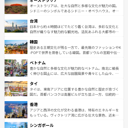
オーストラリア
ワイ島は見逃せない。また、定番の観光地といえばオアフ
文化が魅力。旅行者はアメリカの各地域で異なる魅力を楽
島だが、静かな自然を求めるならマウイ島やカウアイ島が
オーストラリアは、壮大な自然と多様な文化が魅力の国。
しみながら、その多様性と豊かな歴史を感じることができ
おすすめ。エメラルドグリーンに輝く海をはじめ、豊かな
シドニーのシンボルであるシドニー・オペラハウス、オー
るだろう。車でのロードトリップや列車の旅も、アメリカ
文化や歴史が息づいている。「アロハスピリット」と呼ば
ストラリア東海岸北部に広がる大サンゴ礁地帯グレートバ
ならではの贅沢な旅のスタイルだ。 なお、新着のアメリカ
台湾
れるおもてなしの心で訪れる人々を迎えてくれるハワイの
リアリーフや大陸中央部にそびえるウルル（エアーズロッ
情報は
コンテンツ一覧
を参照してほしい。
人々、おいしいローカルフードやハワイアンミュージッ
ク）、タスマニアの美しい原生林やケアンズの熱帯雨林な
日本から約４時間ほどでたどり着く台湾は、多彩な文化と
ク、伝統的なフラダンスなど、すべてがハワイの魅力を彩
ど、見どころがたくさん。また、カフェやワイン、オージ
自然が織りなす魅力的な観光地。活気あふれる大都市の台
っている。訪れるたびに新しい発見と感動が待っているハ
ービーフなどの食文化も豊かで、美味しいものであふれて
北やノスタルジックな町並みが人気な九份（ジォウフェ
ワイを、存分に味わってほしい。 なお、新着のハワイ情報
韓国
いる。アクティビティも充実しており、サーフィンやダイ
ン）、静ひつな山岳地帯である台湾東部など、都市の喧騒
は
コンテンツ一覧
を参照してほしい。
ビング、ハイキングなど、アウトドア好きにはたまらな
と山間の静けさが共存しており、訪れる人に新しい発見と
歴史ある王朝文化が残る一方で、最先端のファッションやK
い。オーストラリアの多彩な魅力を存分に味わいつくそ
驚きをもたらしてくれる。また、奥深い台湾の食文化も魅
-POPで世界を席巻している韓国。首都ソウルの宮殿や伝統
う。 なお、新着のオーストラリア情報は
コンテンツ一覧
を
力で、夜市などの屋台グルメから高級料理、ヘルシーで美
家屋が並ぶエリアでは韓国の歴史と文化に浸ることがで
参照してほしい。
ベトナム
容にもいいと評判のスイーツなど、バラエティ豊かな料理
き、地方に足を延ばせば四季折々の自然美を楽しむことが
が味わえる。 なお、新着の台湾情報は
コンテンツ一覧
を参
できる。そして、キムチや焼肉、絶品のストリートフード
豊かな自然と多様な文化が魅力的なベトナム。南北に細長
照してほしい。
まで、さまざまな韓国料理が待っている。夜には、韓国な
く伸びる国土には、広大な田園風景や青々とした山々、世
らではのナイトライフも堪能できる。あたたかいホスピタ
界遺産に登録された壮大な自然景観が点在し、都市部では
タイ
リティに包まれながら、韓国の多彩な魅力を心ゆくまで味
急速な発展と共に伝統が息づく。ハノイの古い町並みやホ
わってみてほしい。 なお、新着の韓国情報は
コンテンツ一
ーチミン市のフランス統治時代の建物も、独特の雰囲気を
タイは、東南アジアに位置する豊かな自然と歴史が息づく
覧
を参照してほしい。
醸し出している。また、バラエティの豊かさとおいしさで
国だ。首都バンコクは高層ビルが立ち並ぶ一方、伝統的な
世界中の食通を魅了してやまないベトナム料理も魅力のひ
寺院や市場がいたるところに点在し、古きよき文化と現代
香港
とつ。フォーやバインミー、ベトナムコーヒーなどは、ぜ
の活気が交差している。北部ではチェンマイなどの山岳地
ひ現地で味わいたい。どの地域を訪れてもあたたかい人々
帯で自然と触れ合い、南部ではプーケットやクラビの美し
アジアと西洋の文化が交わる香港は、特有のエネルギーを
が旅行者を迎えてくれるので、きっと忘れられない旅にな
いビーチでリゾート気分を楽しむことができる。タイ料理
もっている。ヴィクトリア湾に広がる壮大な景色、近未来
るはずだ。 なお、新着のベトナム情報は
コンテンツ一覧
を
は世界的に有名で、屋台から高級レストランまで味覚を刺
的なアートスポット、そして歴史と現代が融合した町並
参照してほしい。
シンガポール
激する。気候は一年中温暖で、どの季節にも異なる楽しみ
み、どこを訪れても感動するはず。観光スポットが密集し