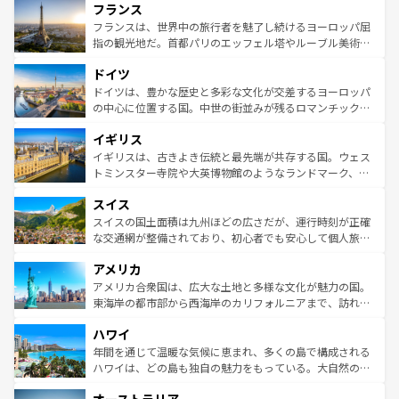
フランス
ませてくれるイタリアで、忘れられない旅をしてみよう！
文化が根付くこの国では、情熱的なフラメンコ、熱気あふ
なお、新着のイタリア情報は
コンテンツ一覧
を参照してほ
れる闘牛、そして美味しいタパスが生活の一部となってい
フランスは、世界中の旅行者を魅了し続けるヨーロッパ屈
しい。
る。首都マドリードの洗練された雰囲気や、バルセロナの
指の観光地だ。首都パリのエッフェル塔やルーブル美術館
アートに溢れた街角から、地方では古代ローマ遺跡や中世
といった象徴的なスポットから、田舎町の古風な美しさま
ドイツ
の城塞都市、穏やかなビーチリゾートまで多彩な表情を見
で、幅広い魅力が詰まっている。華麗な宮殿、歴史的な大
せる。地方によって風土や気候が異なるスペインはその個
聖堂、美しいビーチ、そして豊かな自然が、訪れる者を心
ドイツは、豊かな歴史と多彩な文化が交差するヨーロッパ
性で訪れる人を魅了する。 なお、新着のスペイン情報は
コ
から魅了する。また、フランスは美食の国としても知ら
の中心に位置する国。中世の街並みが残るロマンチック街
ンテンツ一覧
を参照してほしい。
れ、フランス料理はユネスコ無形文化遺産にも登録されて
道から、未来を先取りするようなモダンな都市まで多様な
イギリス
いる。シャンパンの発祥地であるランス、プロヴァンスの
顔を持つこの国は、どこを歩いても飽きることがない。ベ
香り高いラベンダー畑など、多彩な楽しみ方が可能だ。さ
ルリンの文化的活気、バイエルン州のアルプスの絶景、そ
イギリスは、古きよき伝統と最先端が共存する国。ウェス
らに、パリ以外の地域にも魅力が溢れており、どの街角に
してライン川沿いのワイン畑といった風景は必見。ビール
トミンスター寺院や大英博物館のようなランドマーク、歴
も豊かな歴史と文化が息づいている。パリ以外の個性あふ
とソーセージを味わいながら地元の人と過ごす楽しい時間
史ある大学都市、美しい丘陵地帯や牧歌的な風景など、エ
れる地方に足を運ぶとそれぞれで全く異なる文化を体験で
スイス
は、お酒好きな人にはぜひ体験してほしい。 なお、新着の
リアごとに異なる魅力がある。また、優雅なアフタヌーン
きるだろう。 なお、新着のフランス情報は
コンテンツ一覧
ドイツ情報は
コンテンツ一覧
を参照してほしい。
ティー、ビール好きにはたまらない英国パブ、サッカー観
スイスの国土面積は九州ほどの広さだが、運行時刻が正確
を参照してほしい。
戦など、本場だからこそできる体験も豊富。イギリスを旅
な交通網が整備されており、初心者でも安心して個人旅行
して楽しみつくそう。 なお、新着のイギリス情報は
コンテ
を楽しめる。日本同様に時刻表どおりの旅が可能だ。中世
アメリカ
ンツ一覧
を参照してほしい。
の建物がそのまま残る町や、スイスならではのユニークな
博物館もあり、アルプス観光だけでなく町歩きも満喫する
アメリカ合衆国は、広大な土地と多様な文化が魅力の国。
ことができる。国民の所得が高いため物価も高いが、旅行
東海岸の都市部から西海岸のカリフォルニアまで、訪れる
者向けの交通パス提供のサービスもあり、うまく活用すれ
場所ごとに異なる風景と体験が待っている。ニューヨーク
ハワイ
ば市内交通費無料で観光を楽しむこともできる。 なお、新
のような巨大都市は、観光、ショッピング、エンターテイ
着のスイス情報は
コンテンツ一覧
を参照してほしい。
ンメントが詰まった刺激的なスポットだ。一方、アメリカ
年間を通じて温暖な気候に恵まれ、多くの島で構成される
西部には大自然が広がり、グランドキャニオンやイエロー
ハワイは、どの島も独自の魅力をもっている。大自然の神
ストーン国立公園といった絶景が堪能できる。さらに、南
秘を感じたいなら、火山が生み出した壮大な景観を誇るハ
部のニューオーリンズでは、音楽と美食が融合した独特の