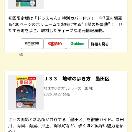
初回限定版は『ドラえもん』特別カバー付き！ 全7区を網羅
＆400ページのボリュームでお届けする“川崎の旅事典”！ ひ
たすら町を歩き、取材したディープな地元情報満載。
詳細を見る
AD
Ｊ３３ 地球の歩き方 墨田区
地球の歩き方 Jシリーズ（国内）
2026.08.27 発売
江戸の面影と新名所が共存する「墨田区」を徹底ガイド。隅田
川、両国、向島、押上、錦糸町など、歩くほど奥深い魅力を紹
介！