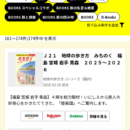
BOOKS スペシャルコラボ
BOOKS 旅の名言＆絶景
BOOKS 旅と健康
BOOKS 旅の読み物
BOOKS
D-Books
絞り込み条件を追加
161〜174件/174件中 を表示
Ｊ２１ 地球の歩き方 みちのく 福
島 宮城 岩手 青森 ２０２５～２０２
６
地球の歩き方 Jシリーズ（国内）
2025.02.20 発売
【福島 宮城 岩手 青森】４県を総力取材！いにしえから旅人の
好奇心をかきたててきた、「陸奥国」へご案内します。
詳細を見る