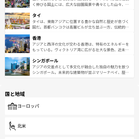
照してほしい。
まで、さまざまな韓国料理が待っている。夜には、韓国な
く伸びる国土には、広大な田園風景や青々とした山々、世
らではのナイトライフも堪能できる。あたたかいホスピタ
界遺産に登録された壮大な自然景観が点在し、都市部では
タイ
リティに包まれながら、韓国の多彩な魅力を心ゆくまで味
急速な発展と共に伝統が息づく。ハノイの古い町並みやホ
わってみてほしい。 なお、新着の韓国情報は
コンテンツ一
ーチミン市のフランス統治時代の建物も、独特の雰囲気を
タイは、東南アジアに位置する豊かな自然と歴史が息づく
覧
を参照してほしい。
醸し出している。また、バラエティの豊かさとおいしさで
国だ。首都バンコクは高層ビルが立ち並ぶ一方、伝統的な
世界中の食通を魅了してやまないベトナム料理も魅力のひ
寺院や市場がいたるところに点在し、古きよき文化と現代
香港
とつ。フォーやバインミー、ベトナムコーヒーなどは、ぜ
の活気が交差している。北部ではチェンマイなどの山岳地
ひ現地で味わいたい。どの地域を訪れてもあたたかい人々
帯で自然と触れ合い、南部ではプーケットやクラビの美し
アジアと西洋の文化が交わる香港は、特有のエネルギーを
が旅行者を迎えてくれるので、きっと忘れられない旅にな
いビーチでリゾート気分を楽しむことができる。タイ料理
もっている。ヴィクトリア湾に広がる壮大な景色、近未来
るはずだ。 なお、新着のベトナム情報は
コンテンツ一覧
を
は世界的に有名で、屋台から高級レストランまで味覚を刺
的なアートスポット、そして歴史と現代が融合した町並
参照してほしい。
シンガポール
激する。気候は一年中温暖で、どの季節にも異なる楽しみ
み、どこを訪れても感動するはず。観光スポットが密集し
が待っている。親しみやすいタイの人々、仏教を中心とし
ており、効率よく見どころを回れるのも魅力。息をのむよ
アジアの交差点として多文化が融合した独自の魅力を放つ
た文化、そして多様な観光資源が、訪れる旅人を魅了し続
うな絶景から文化的な体験まで、香港を存分に楽しみ尽く
シンガポール。未来的な建築物が並ぶマリーナベイ、歴史
ける。 なお、新着のタイ情報は
コンテンツ一覧
を参照して
そう。 なお、新着の香港情報は
コンテンツ一覧
を参照して
と伝統を感じられるエスニックタウン、多数の緑豊かな公
ほしい。
ほしい。
園や自然保護区など、自然が調和した近代的な景観と文化
の多様性あふれるカラフルな町は、どこを歩いても新しい
国と地域
発見がある。さらに、治安のよさや充実した公共交通機関
も、旅行者にとっては魅力的なポイント。グルメも豊富
で、ホーカーズは地元の風情を楽しめる外せないスポット
ヨーロッパ
だ。訪れる人を飽きさせないシンガポールで、多様な魅力
を体感しよう。 なお、新着のシンガポール情報は
コンテン
ツ一覧
を参照してほしい。
北米