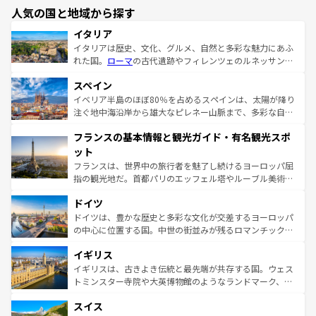
人気の国と地域から探す
イタリア
イタリアは歴史、文化、グルメ、自然と多彩な魅力にあふ
れた国。
ローマ
の古代遺跡やフィレンツェのルネッサンス
美術、ヴェネツィアの運河など、歴史あるスポットはもち
スペイン
ろん、トスカーナの美しい田園風景やアマルフィ海岸の絶
景など、自然景観も見逃せない。観光の合間には、本場の
イベリア半島のほぼ80％を占めるスペインは、太陽が降り
ピザやパスタなど、絶品のイタリア料理を堪能することも
注ぐ地中海沿岸から雄大なピレネー山脈まで、多彩な自然
できる。朝目覚めてから夜眠るまで、すべての瞬間を楽し
と文化が詰まったヨーロッパ屈指の旅行先だ。多様な地域
フランスの基本情報と観光ガイド・有名観光スポ
ませてくれるイタリアで、忘れられない旅をしてみよう！
文化が根付くこの国では、情熱的なフラメンコ、熱気あふ
なお、新着のイタリア情報は
コンテンツ一覧
を参照してほ
れる闘牛、そして美味しいタパスが生活の一部となってい
ット
しい。
る。首都マドリードの洗練された雰囲気や、バルセロナの
フランスは、世界中の旅行者を魅了し続けるヨーロッパ屈
アートに溢れた街角から、地方では古代ローマ遺跡や中世
指の観光地だ。首都パリのエッフェル塔やルーブル美術館
の城塞都市、穏やかなビーチリゾートまで多彩な表情を見
といった象徴的なスポットから、田舎町の古風な美しさま
せる。地方によって風土や気候が異なるスペインはその個
ドイツ
で、幅広い魅力が詰まっている。華麗な宮殿、歴史的な大
性で訪れる人を魅了する。 なお、新着のスペイン情報は
コ
聖堂、美しいビーチ、そして豊かな自然が、訪れる者を心
ドイツは、豊かな歴史と多彩な文化が交差するヨーロッパ
ンテンツ一覧
を参照してほしい。
から魅了する。また、フランスは美食の国としても知ら
の中心に位置する国。中世の街並みが残るロマンチック街
れ、フランス料理はユネスコ無形文化遺産にも登録されて
道から、未来を先取りするようなモダンな都市まで多様な
イギリス
いる。シャンパンの発祥地であるランス、プロヴァンスの
顔を持つこの国は、どこを歩いても飽きることがない。ベ
香り高いラベンダー畑など、多彩な楽しみ方が可能だ。さ
ルリンの文化的活気、バイエルン州のアルプスの絶景、そ
イギリスは、古きよき伝統と最先端が共存する国。ウェス
らに、パリ以外の地域にも魅力が溢れており、どの街角に
してライン川沿いのワイン畑といった風景は必見。ビール
トミンスター寺院や大英博物館のようなランドマーク、歴
も豊かな歴史と文化が息づいている。パリ以外の個性あふ
とソーセージを味わいながら地元の人と過ごす楽しい時間
史ある大学都市、美しい丘陵地帯や牧歌的な風景など、エ
れる地方に足を運ぶとそれぞれで全く異なる文化を体験で
スイス
は、お酒好きな人にはぜひ体験してほしい。 なお、新着の
リアごとに異なる魅力がある。また、優雅なアフタヌーン