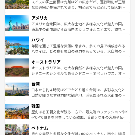
きるだろう。 なお、新着のフランス情報は
コンテンツ一覧
ドイツ情報は
コンテンツ一覧
を参照してほしい。
ティー、ビール好きにはたまらない英国パブ、サッカー観
スイスの国土面積は九州ほどの広さだが、運行時刻が正確
を参照してほしい。
戦など、本場だからこそできる体験も豊富。イギリスを旅
な交通網が整備されており、初心者でも安心して個人旅行
して楽しみつくそう。 なお、新着のイギリス情報は
コンテ
を楽しめる。日本同様に時刻表どおりの旅が可能だ。中世
アメリカ
ンツ一覧
を参照してほしい。
の建物がそのまま残る町や、スイスならではのユニークな
博物館もあり、アルプス観光だけでなく町歩きも満喫する
アメリカ合衆国は、広大な土地と多様な文化が魅力の国。
ことができる。国民の所得が高いため物価も高いが、旅行
東海岸の都市部から西海岸のカリフォルニアまで、訪れる
者向けの交通パス提供のサービスもあり、うまく活用すれ
場所ごとに異なる風景と体験が待っている。ニューヨーク
ハワイ
ば市内交通費無料で観光を楽しむこともできる。 なお、新
のような巨大都市は、観光、ショッピング、エンターテイ
着のスイス情報は
コンテンツ一覧
を参照してほしい。
ンメントが詰まった刺激的なスポットだ。一方、アメリカ
年間を通じて温暖な気候に恵まれ、多くの島で構成される
西部には大自然が広がり、グランドキャニオンやイエロー
ハワイは、どの島も独自の魅力をもっている。大自然の神
ストーン国立公園といった絶景が堪能できる。さらに、南
秘を感じたいなら、火山が生み出した壮大な景観を誇るハ
オーストラリア
部のニューオーリンズでは、音楽と美食が融合した独特の
ワイ島は見逃せない。また、定番の観光地といえばオアフ
文化が魅力。旅行者はアメリカの各地域で異なる魅力を楽
島だが、静かな自然を求めるならマウイ島やカウアイ島が
オーストラリアは、壮大な自然と多様な文化が魅力の国。
しみながら、その多様性と豊かな歴史を感じることができ
おすすめ。エメラルドグリーンに輝く海をはじめ、豊かな
シドニーのシンボルであるシドニー・オペラハウス、オー
るだろう。車でのロードトリップや列車の旅も、アメリカ
文化や歴史が息づいている。「アロハスピリット」と呼ば
ストラリア東海岸北部に広がる大サンゴ礁地帯グレートバ
ならではの贅沢な旅のスタイルだ。 なお、新着のアメリカ
台湾
れるおもてなしの心で訪れる人々を迎えてくれるハワイの
リアリーフや大陸中央部にそびえるウルル（エアーズロッ
情報は
コンテンツ一覧
を参照してほしい。
人々、おいしいローカルフードやハワイアンミュージッ
ク）、タスマニアの美しい原生林やケアンズの熱帯雨林な
日本から約４時間ほどでたどり着く台湾は、多彩な文化と
ク、伝統的なフラダンスなど、すべてがハワイの魅力を彩
ど、見どころがたくさん。また、カフェやワイン、オージ
自然が織りなす魅力的な観光地。活気あふれる大都市の台
っている。訪れるたびに新しい発見と感動が待っているハ
ービーフなどの食文化も豊かで、美味しいものであふれて
北やノスタルジックな町並みが人気な九份（ジォウフェ
ワイを、存分に味わってほしい。 なお、新着のハワイ情報
韓国
いる。アクティビティも充実しており、サーフィンやダイ
ン）、静ひつな山岳地帯である台湾東部など、都市の喧騒
は
コンテンツ一覧
を参照してほしい。
ビング、ハイキングなど、アウトドア好きにはたまらな
と山間の静けさが共存しており、訪れる人に新しい発見と
歴史ある王朝文化が残る一方で、最先端のファッションやK
い。オーストラリアの多彩な魅力を存分に味わいつくそ
驚きをもたらしてくれる。また、奥深い台湾の食文化も魅
-POPで世界を席巻している韓国。首都ソウルの宮殿や伝統
う。 なお、新着のオーストラリア情報は
コンテンツ一覧
を
力で、夜市などの屋台グルメから高級料理、ヘルシーで美
家屋が並ぶエリアでは韓国の歴史と文化に浸ることがで
参照してほしい。
ベトナム
容にもいいと評判のスイーツなど、バラエティ豊かな料理
き、地方に足を延ばせば四季折々の自然美を楽しむことが
が味わえる。 なお、新着の台湾情報は
コンテンツ一覧
を参
できる。そして、キムチや焼肉、絶品のストリートフード
豊かな自然と多様な文化が魅力的なベトナム。南北に細長