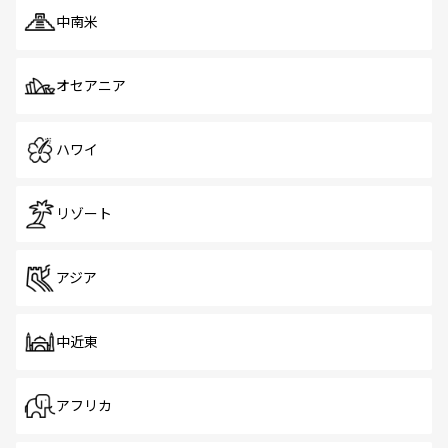
中南米
オセアニア
ハワイ
リゾート
アジア
中近東
アフリカ