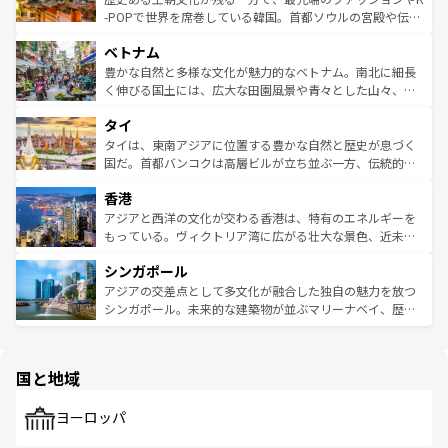
い。オーストラリアの多彩な魅力を存分に味わいつくそ
驚きをもたらしてくれる。また、奥深い台湾の食文化も魅
-POPで世界を席巻している韓国。首都ソウルの宮殿や伝統
う。 なお、新着のオーストラリア情報は
コンテンツ一覧
を
力で、夜市などの屋台グルメから高級料理、ヘルシーで美
家屋が並ぶエリアでは韓国の歴史と文化に浸ることがで
参照してほしい。
ベトナム
容にもいいと評判のスイーツなど、バラエティ豊かな料理
き、地方に足を延ばせば四季折々の自然美を楽しむことが
が味わえる。 なお、新着の台湾情報は
コンテンツ一覧
を参
できる。そして、キムチや焼肉、絶品のストリートフード
豊かな自然と多様な文化が魅力的なベトナム。南北に細長
照してほしい。
まで、さまざまな韓国料理が待っている。夜には、韓国な
く伸びる国土には、広大な田園風景や青々とした山々、世
らではのナイトライフも堪能できる。あたたかいホスピタ
界遺産に登録された壮大な自然景観が点在し、都市部では
タイ
リティに包まれながら、韓国の多彩な魅力を心ゆくまで味
急速な発展と共に伝統が息づく。ハノイの古い町並みやホ
わってみてほしい。 なお、新着の韓国情報は
コンテンツ一
ーチミン市のフランス統治時代の建物も、独特の雰囲気を
タイは、東南アジアに位置する豊かな自然と歴史が息づく
覧
を参照してほしい。
醸し出している。また、バラエティの豊かさとおいしさで
国だ。首都バンコクは高層ビルが立ち並ぶ一方、伝統的な
世界中の食通を魅了してやまないベトナム料理も魅力のひ
寺院や市場がいたるところに点在し、古きよき文化と現代
香港
とつ。フォーやバインミー、ベトナムコーヒーなどは、ぜ
の活気が交差している。北部ではチェンマイなどの山岳地
ひ現地で味わいたい。どの地域を訪れてもあたたかい人々
帯で自然と触れ合い、南部ではプーケットやクラビの美し
アジアと西洋の文化が交わる香港は、特有のエネルギーを
が旅行者を迎えてくれるので、きっと忘れられない旅にな
いビーチでリゾート気分を楽しむことができる。タイ料理
もっている。ヴィクトリア湾に広がる壮大な景色、近未来
るはずだ。 なお、新着のベトナム情報は
コンテンツ一覧
を
は世界的に有名で、屋台から高級レストランまで味覚を刺
的なアートスポット、そして歴史と現代が融合した町並
参照してほしい。
シンガポール
激する。気候は一年中温暖で、どの季節にも異なる楽しみ
み、どこを訪れても感動するはず。観光スポットが密集し
が待っている。親しみやすいタイの人々、仏教を中心とし
ており、効率よく見どころを回れるのも魅力。息をのむよ
アジアの交差点として多文化が融合した独自の魅力を放つ
た文化、そして多様な観光資源が、訪れる旅人を魅了し続
うな絶景から文化的な体験まで、香港を存分に楽しみ尽く
シンガポール。未来的な建築物が並ぶマリーナベイ、歴史
ける。 なお、新着のタイ情報は
コンテンツ一覧
を参照して
そう。 なお、新着の香港情報は
コンテンツ一覧
を参照して
と伝統を感じられるエスニックタウン、多数の緑豊かな公
ほしい。
ほしい。
園や自然保護区など、自然が調和した近代的な景観と文化
の多様性あふれるカラフルな町は、どこを歩いても新しい
国と地域
発見がある。さらに、治安のよさや充実した公共交通機関
も、旅行者にとっては魅力的なポイント。グルメも豊富
で、ホーカーズは地元の風情を楽しめる外せないスポット
ヨーロッパ
だ。訪れる人を飽きさせないシンガポールで、多様な魅力