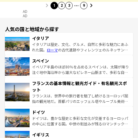
…
1
2
3
9
AD
AD
人気の国と地域から探す
イタリア
イタリアは歴史、文化、グルメ、自然と多彩な魅力にあふ
れた国。
ローマ
の古代遺跡やフィレンツェのルネッサンス
美術、ヴェネツィアの運河など、歴史あるスポットはもち
スペイン
ろん、トスカーナの美しい田園風景やアマルフィ海岸の絶
景など、自然景観も見逃せない。観光の合間には、本場の
イベリア半島のほぼ80％を占めるスペインは、太陽が降り
ピザやパスタなど、絶品のイタリア料理を堪能することも
注ぐ地中海沿岸から雄大なピレネー山脈まで、多彩な自然
できる。朝目覚めてから夜眠るまで、すべての瞬間を楽し
と文化が詰まったヨーロッパ屈指の旅行先だ。多様な地域
フランスの基本情報と観光ガイド・有名観光スポ
ませてくれるイタリアで、忘れられない旅をしてみよう！
文化が根付くこの国では、情熱的なフラメンコ、熱気あふ
なお、新着のイタリア情報は
コンテンツ一覧
を参照してほ
れる闘牛、そして美味しいタパスが生活の一部となってい
ット
しい。
る。首都マドリードの洗練された雰囲気や、バルセロナの
フランスは、世界中の旅行者を魅了し続けるヨーロッパ屈
アートに溢れた街角から、地方では古代ローマ遺跡や中世
指の観光地だ。首都パリのエッフェル塔やルーブル美術館
の城塞都市、穏やかなビーチリゾートまで多彩な表情を見
といった象徴的なスポットから、田舎町の古風な美しさま
せる。地方によって風土や気候が異なるスペインはその個
ドイツ
で、幅広い魅力が詰まっている。華麗な宮殿、歴史的な大
性で訪れる人を魅了する。 なお、新着のスペイン情報は
コ
聖堂、美しいビーチ、そして豊かな自然が、訪れる者を心
ドイツは、豊かな歴史と多彩な文化が交差するヨーロッパ
ンテンツ一覧
を参照してほしい。
から魅了する。また、フランスは美食の国としても知ら
の中心に位置する国。中世の街並みが残るロマンチック街
れ、フランス料理はユネスコ無形文化遺産にも登録されて
道から、未来を先取りするようなモダンな都市まで多様な
イギリス
いる。シャンパンの発祥地であるランス、プロヴァンスの
顔を持つこの国は、どこを歩いても飽きることがない。ベ