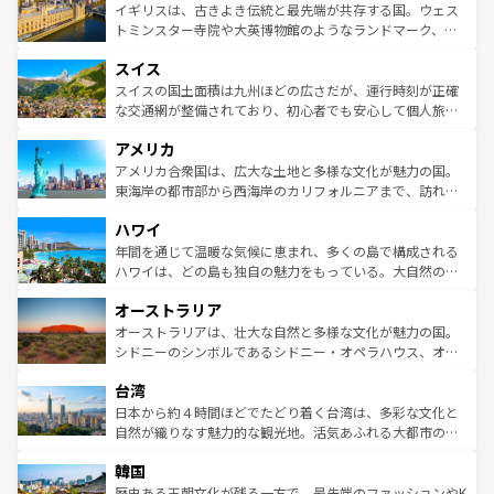
香り高いラベンダー畑など、多彩な楽しみ方が可能だ。さ
ルリンの文化的活気、バイエルン州のアルプスの絶景、そ
イギリスは、古きよき伝統と最先端が共存する国。ウェス
らに、パリ以外の地域にも魅力が溢れており、どの街角に
してライン川沿いのワイン畑といった風景は必見。ビール
トミンスター寺院や大英博物館のようなランドマーク、歴
も豊かな歴史と文化が息づいている。パリ以外の個性あふ
とソーセージを味わいながら地元の人と過ごす楽しい時間
史ある大学都市、美しい丘陵地帯や牧歌的な風景など、エ
れる地方に足を運ぶとそれぞれで全く異なる文化を体験で
スイス
は、お酒好きな人にはぜひ体験してほしい。 なお、新着の
リアごとに異なる魅力がある。また、優雅なアフタヌーン
きるだろう。 なお、新着のフランス情報は
コンテンツ一覧
ドイツ情報は
コンテンツ一覧
を参照してほしい。
ティー、ビール好きにはたまらない英国パブ、サッカー観
スイスの国土面積は九州ほどの広さだが、運行時刻が正確
を参照してほしい。
戦など、本場だからこそできる体験も豊富。イギリスを旅
な交通網が整備されており、初心者でも安心して個人旅行
して楽しみつくそう。 なお、新着のイギリス情報は
コンテ
を楽しめる。日本同様に時刻表どおりの旅が可能だ。中世
アメリカ
ンツ一覧
を参照してほしい。
の建物がそのまま残る町や、スイスならではのユニークな
博物館もあり、アルプス観光だけでなく町歩きも満喫する
アメリカ合衆国は、広大な土地と多様な文化が魅力の国。
ことができる。国民の所得が高いため物価も高いが、旅行
東海岸の都市部から西海岸のカリフォルニアまで、訪れる
者向けの交通パス提供のサービスもあり、うまく活用すれ
場所ごとに異なる風景と体験が待っている。ニューヨーク
ハワイ
ば市内交通費無料で観光を楽しむこともできる。 なお、新
のような巨大都市は、観光、ショッピング、エンターテイ
着のスイス情報は
コンテンツ一覧
を参照してほしい。
ンメントが詰まった刺激的なスポットだ。一方、アメリカ
年間を通じて温暖な気候に恵まれ、多くの島で構成される
西部には大自然が広がり、グランドキャニオンやイエロー
ハワイは、どの島も独自の魅力をもっている。大自然の神
ストーン国立公園といった絶景が堪能できる。さらに、南
秘を感じたいなら、火山が生み出した壮大な景観を誇るハ
オーストラリア
部のニューオーリンズでは、音楽と美食が融合した独特の
ワイ島は見逃せない。また、定番の観光地といえばオアフ
文化が魅力。旅行者はアメリカの各地域で異なる魅力を楽
島だが、静かな自然を求めるならマウイ島やカウアイ島が
オーストラリアは、壮大な自然と多様な文化が魅力の国。
しみながら、その多様性と豊かな歴史を感じることができ
おすすめ。エメラルドグリーンに輝く海をはじめ、豊かな
シドニーのシンボルであるシドニー・オペラハウス、オー
るだろう。車でのロードトリップや列車の旅も、アメリカ
文化や歴史が息づいている。「アロハスピリット」と呼ば
ストラリア東海岸北部に広がる大サンゴ礁地帯グレートバ
ならではの贅沢な旅のスタイルだ。 なお、新着のアメリカ
台湾
れるおもてなしの心で訪れる人々を迎えてくれるハワイの
リアリーフや大陸中央部にそびえるウルル（エアーズロッ
情報は
コンテンツ一覧
を参照してほしい。
人々、おいしいローカルフードやハワイアンミュージッ
ク）、タスマニアの美しい原生林やケアンズの熱帯雨林な
日本から約４時間ほどでたどり着く台湾は、多彩な文化と
ク、伝統的なフラダンスなど、すべてがハワイの魅力を彩
ど、見どころがたくさん。また、カフェやワイン、オージ
自然が織りなす魅力的な観光地。活気あふれる大都市の台
っている。訪れるたびに新しい発見と感動が待っているハ
ービーフなどの食文化も豊かで、美味しいものであふれて
北やノスタルジックな町並みが人気な九份（ジォウフェ
ワイを、存分に味わってほしい。 なお、新着のハワイ情報
韓国
いる。アクティビティも充実しており、サーフィンやダイ
ン）、静ひつな山岳地帯である台湾東部など、都市の喧騒
は
コンテンツ一覧
を参照してほしい。
ビング、ハイキングなど、アウトドア好きにはたまらな
と山間の静けさが共存しており、訪れる人に新しい発見と
歴史ある王朝文化が残る一方で、最先端のファッションやK