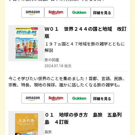
詳細を見る
Ｗ０１ 世界２４４の国と地域 改訂
版
１９７ヵ国と４７地域を旅の雑学とともに
解説
旅の図鑑
2024.07.18 発売
今こそ学びたい世界のことを集めました！首都、言語、民族、
宗教、特長、現地の挨拶、誰かに話したくなる旅の雑学も。
詳細を見る
０１ 地球の歩き方 島旅 五島列
島 ４訂版
島旅