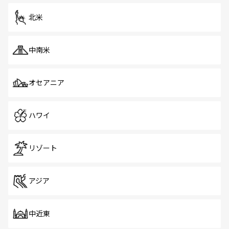
を体感しよう。 なお、新着のシンガポール情報は
コンテン
ツ一覧
を参照してほしい。
北米
中南米
オセアニア
ハワイ
リゾート
アジア
中近東