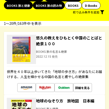
BOOKS 旅と健康
BOOKS 旅の読み物
BOOKS
D-Books
絞り込み条件を追加
1〜20件/163件中 を表示
悠久の教えをひもとく中国のことばと
絶景１００
BOOKS 旅の名言＆絶景
2022.12.15 発売
世界を４０年以上歩いてきた「地球の歩き方」があなたにお届
けする、人生を輝かせる中国の名言と癒やしの絶景集
詳細を見る
地球のなぞり方 旅地図 日本編
BOOKS 旅と健康