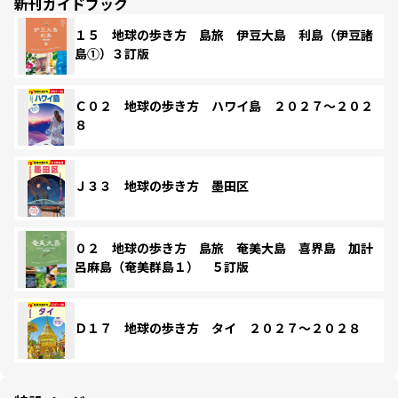
新刊ガイドブック
１５ 地球の歩き方 島旅 伊豆大島 利島（伊豆諸
島①）３訂版
Ｃ０２ 地球の歩き方 ハワイ島 ２０２７～２０２
８
Ｊ３３ 地球の歩き方 墨田区
０２ 地球の歩き方 島旅 奄美大島 喜界島 加計
呂麻島（奄美群島１） ５訂版
Ｄ１７ 地球の歩き方 タイ ２０２７～２０２８