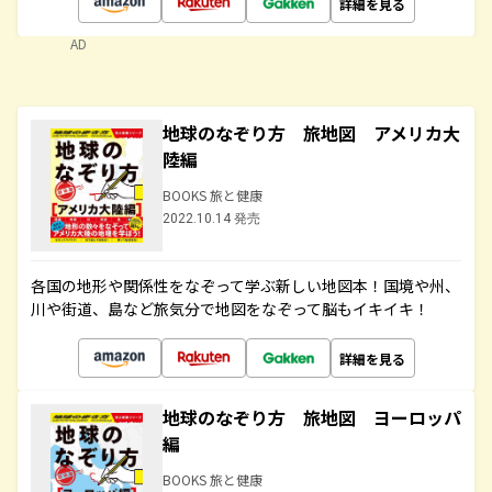
詳細を見る
AD
地球のなぞり方 旅地図 アメリカ大
陸編
BOOKS 旅と健康
2022.10.14 発売
各国の地形や関係性をなぞって学ぶ新しい地図本！国境や州、
川や街道、島など旅気分で地図をなぞって脳もイキイキ！
詳細を見る
地球のなぞり方 旅地図 ヨーロッパ
編
BOOKS 旅と健康