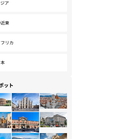
アジア
中近東
アフリカ
日本
ポット