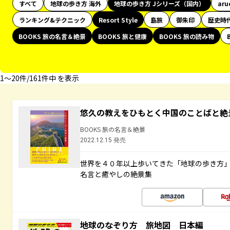
すべて
地球の歩き方 海外
地球の歩き方 Jシリーズ（国内）
aru
ランキング&テクニック
Resort Style
島旅
御朱印
歴史時
BOOKS 旅の名言＆絶景
BOOKS 旅と健康
BOOKS 旅の読み物
1〜20件/161件中 を表示
悠久の教えをひもとく中国のことばと絶
BOOKS 旅の名言＆絶景
2022.12.15 発売
世界を４０年以上歩いてきた「地球の歩き方
名言と癒やしの絶景集
地球のなぞり方 旅地図 日本編