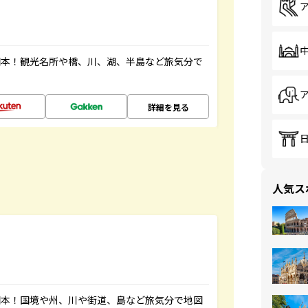
図本！観光名所や橋、川、湖、半島など旅気分で
詳細を見る
人気ス
図本！国境や州、川や街道、島など旅気分で地図