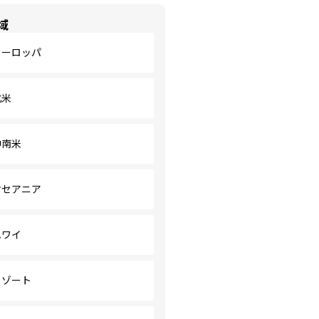
域
ヨーロッパ
北米
中南米
オセアニア
ハワイ
リゾート