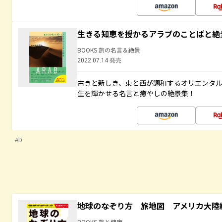
生きる知恵を授かるアラブのことばと絶
BOOKS 旅の名言＆絶景
2022.07.14 発売
古きと新しき、東と西が調和するオリエンタ
生を輝かせる名言と癒やしの絶景集！
AD
地球のなぞり方 旅地図 アメリカ大陸
BOOKS 旅と健康