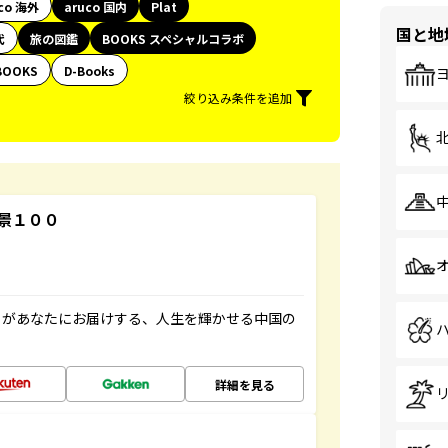
co 海外
aruco 国内
Plat
国と地
代
旅の図鑑
BOOKS スペシャルコラボ
BOOKS
D-Books
絞り込み条件を追加
景１００
」があなたにお届けする、人生を輝かせる中国の
詳細を見る