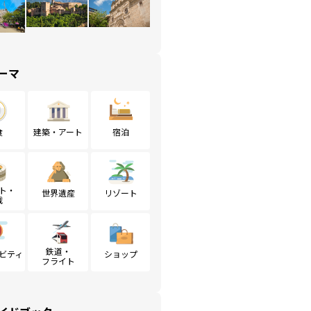
ーマ
食
建築・アート
宿泊
ト・
世界遺産
リゾート
戦
鉄道・
ビティ
ショップ
フライト